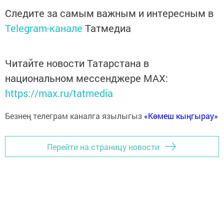
Следите за самым важным и интересным в
Telegram-канале
Татмедиа
Читайте новости Татарстана в
национальном мессенджере MАХ:
https://max.ru/tatmedia
Безнең телеграм каналга язылыгыз
«Көмеш кыңгырау»
Перейти на страницу новости