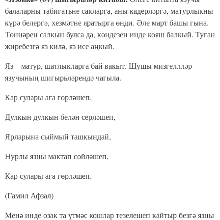
балаларны табигатьне сакларга, аны кадерләргә, матурлыкны
күрә белергә, хезмәтне яратырга өнди. Әле март башы гына.
Төннәрен салкын булса да, көндезен инде кояш балкый. Туган
җиребезгә яз килә, яз исе аңкый.
Яз – матур, шатлыкларга бай вакыт. Шушы мизгеллләр
язучының шигырьләрендә чагыла.
Кар сулары ага гөрләшеп,
Дулкын дулкын белән серләшеп,
Ярларына сыймый ташкындай,
Нурлы язны мактап сөйләшеп,
Кар сулары ага гөрләшеп.
(Гамил Афзал)
Менә инде озак та үтмәс кошлар тезелешеп кайтыр безгә язны