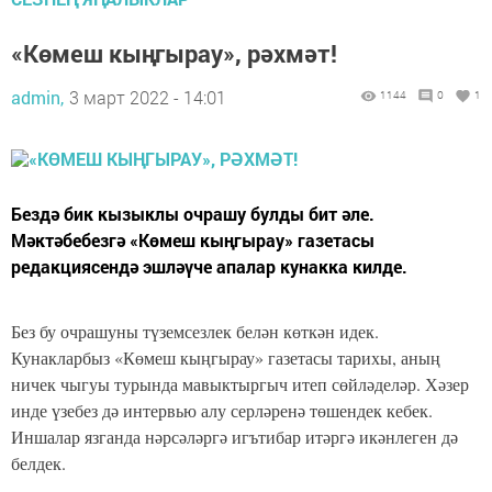
«Көмеш кыңгырау», рәхмәт!
admin,
3 март 2022 - 14:01
1144
0
1
Бездә бик кызыклы очрашу булды бит әле.
Мәктәбебезгә «Көмеш кыңгырау» газетасы
редакциясендә эшләүче апалар кунакка килде.
Без бу очрашуны түземсезлек белән көткән идек.
Кунакларбыз «Көмеш кыңгырау» газетасы тарихы, аның
ничек чыгуы турында мавыктыргыч итеп сөйләделәр. Хәзер
инде үзебез дә интервью алу серләренә төшендек кебек.
Иншалар язганда нәрсәләргә игътибар итәргә икәнлеген дә
белдек.