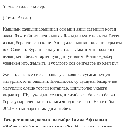
Үрмәле гөлләр көлер.
(Гамил Афзал)
Кышның салкыннарынннан соң мин язны сагынып көтеп
алам. Яз – табигатьнең кышкы йокыдан уяну вакыты. Бүген
язның беренче генә көне. Аның әле кыштан әллә ни аермасы
юк. Салкын. Бураннар да уйнап ала. Ләкин мин боларны
язның кыш белән тартышуы дип уйлыйм. Кояш барыбер
үзенекен итә, җылыта. Түбәләргә боз сөңгеләре дә элеп куя.
Җиһанда яз исе сизелә башлауга, кояшка сусаган күңел
матурлык эзли башлый. Һичшиксез, бу сусауны басар өчен
матурлык өләшә торган китаплар, шигырьләр укырга
кирәктер. Шул уңайдан сезнең игътибарга, балалар белән
бергә укыр өчен, китапханәгә янәдән килгән «Ел китабы
2021» китапларын тәкъдим итәбез.
Татарстаннның халык шагыйре Гамил Афзалның
«Язбикә» (0+) шигырьләр китабы.
Әлеге китапта язучы