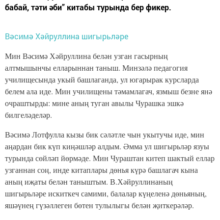
бабай, тәти әби” китабы турында бер фикер.
Вәсимә Хәйруллина шигырьләре
Мин Вәсимә Хәйруллина белән узган гасырның
алтмышынчы елларыннан таныш. Минзәлә педагогия
училищесында укый башлаганда, ул югарырак курсларда
белем ала иде. Мин училищены тәмамлагач, язмыш безне янә
очраштырды: мине аның туган авылы Чурашка эшкә
билгеләделәр.
Вәсимә Лотфулла кызы бик сәләтле чын укытучы иде, мин
аңардан бик күп киңәшләр алдым. Әмма ул шигырьләр язуы
турында сөйләп йөрмәде. Мин Чураштан китеп шактый еллар
узганнан соң, инде китаплары дөнья күрә башлагач кына
аның иҗаты белән таныштым. В.Хәйруллинаның
шигырьләре искиткеч самими, балалар күңеленә дөньяның,
яшәүнең гүзәллеген бөтен тулылыгы белән җиткерәләр.