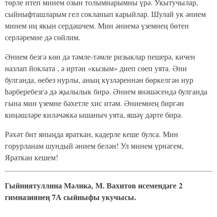
төрле итеп минем озын толымнарымны үрә. Укытучылар,
сыйныфташларым гел сокланып карыйлар. Шулай ук әнием
минем иң якын сердәшчем. Мин әниемә үземнең бөтен
серләремне дә сөйлим.
Әнием безгә көн дә тәмле-тәмле ризыклар пешерә, кичен
назлап йоклата , ә иртән «кызым» диеп сөеп уята. Әни
булганда, өебез нурлы, аның күзләреннән бөркелгән нур
hәрберебезгә дә җылылык бирә. Әнием янәшәсендә булганда
гына мин үземне бәхетле хис итәм. Әниемнең биргән
киңәшләре киләчәккә ышаныч уята, яшәү дәрте бирә.
Рәхәт бит яныңда яраткан, кадерле кеше булса. Мин
горурланам шундый әнием белән! Ул минем үрнәгем,
Яраткан кешем!
Гыйниятуллина Мәликә,
М. Вахитов исемендәге
2
гимназиянең 7А сыйныфы укучысы.