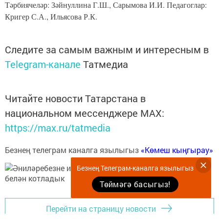
Тәрбиячеләр: Зәйнуллина Г.Ш., Сарымова И.И. Педагоглар:
Кригер С.А., Ильясова Р.К.
Следите за самым важным и интересным в
Telegram-канале
Татмедиа
Читайте новости Татарстана в
национальном мессенджере MАХ:
https://max.ru/tatmedia
Безнең телеграм каналга язылыгыз
«Көмеш кыңгырау»
Безнең Телеграм-каналга язылыгыз
Төймәгә басыгыз!
Перейти на страницу новости