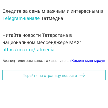
Следите за самым важным и интересным в
Telegram-канале
Татмедиа
Читайте новости Татарстана в
национальном мессенджере MАХ:
https://max.ru/tatmedia
Безнең телеграм каналга язылыгыз
«Көмеш кыңгырау»
Перейти на страницу новости