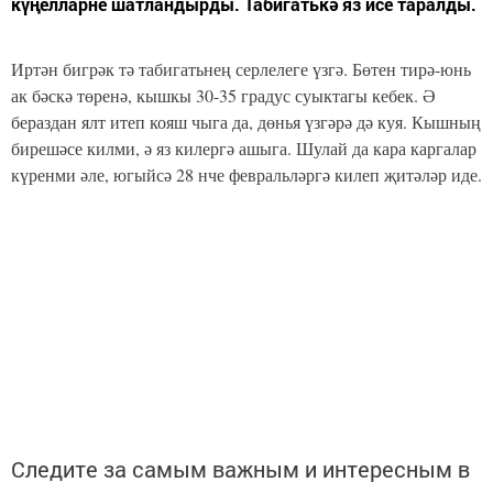
күңелларне шатландырды. Табигатькә яз исе таралды.
Иртән бигрәк тә табигатьнең серлелеге үзгә. Бөтен тирә-юнь
ак бәскә төренә, кышкы 30-35 градус суыктагы кебек. Ә
бераздан ялт итеп кояш чыга да, дөнья үзгәрә дә куя. Кышның
бирешәсе килми, ә яз килергә ашыга. Шулай да кара каргалар
күренми әле, югыйсә 28 нче февральләргә килеп җитәләр иде.
Следите за самым важным и интересным в