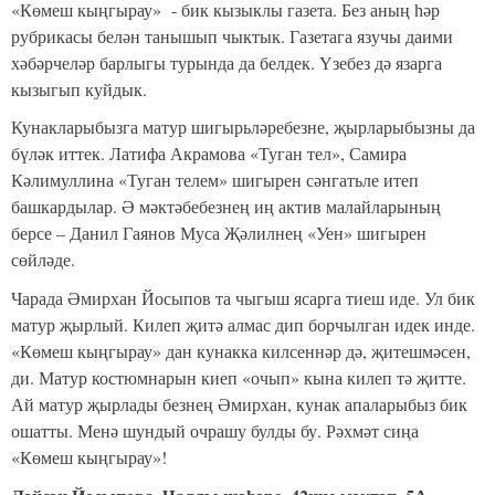
«Көмеш кыңгырау» - бик кызыклы газета. Без аның һәр
рубрикасы белән танышып чыктык. Газетага язучы даими
хәбәрчеләр барлыгы турында да белдек. Үзебез дә язарга
кызыгып куйдык.
Кунакларыбызга матур шигырьләребезне, җырларыбызны да
бүләк иттек. Латифа Акрамова «Туган тел», Самира
Кәлимуллина «Туган телем» шигырен сәнгатьле итеп
башкардылар. Ә мәктәбебезнең иң актив малайларының
берсе – Данил Гаянов Муса Җәлилнең «Уен» шигырен
сөйләде.
Чарада Әмирхан Йосыпов та чыгыш ясарга тиеш иде. Ул бик
матур җырлый. Килеп җитә алмас дип борчылган идек инде.
«Көмеш кыңгырау» дан кунакка килсеннәр дә, җитешмәсен,
ди. Матур костюмнарын киеп «очып» кына килеп тә җитте.
Ай матур җырлады безнең Әмирхан, кунак апаларыбыз бик
ошатты. Менә шундый очрашу булды бу. Рәхмәт сиңа
«Көмеш кыңгырау»!