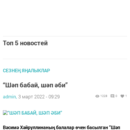
Топ 5 новостей
СЕЗНЕҢ ЯҢАЛЫКЛАР
“Шәп бабай, шәп әби”
admin,
3 март 2022 - 09:29
1228
0
1
Вәсимә Хәйруллинаның балалар өчен басылган “Шәп