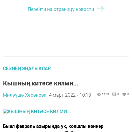
Перейти на страницу новости
СЕЗНЕҢ ЯҢАЛЫКЛАР
Кышның китәсе килми...
Миләүшә Хәсәнова,
4 март 2022 - 10:18
1189
0
0
Быел февраль ахырында ук, кояшлы көннәр