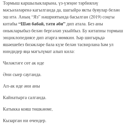
Тормыш каршылыкларына, үз-үзеңне тәрбияләү
мәсьәләләренә кагылганда да, шагыйрә якты буяулар белән
эш итә. Аның “Яз” нәшриятында басылган (2019) соңгы
“Шәп бабай, тәти әби”
китабы
дип атала. Без аны
оныкларыбыз белән бергәләп укыйбыз. Бу китапны тормыш
энциклопедиясе дип атарга мөмкин. Һәр шигырьдә
яшәешебез бизәкләре бала күзе белән тасвирлана һәм ул
ниндидер яңа мәгълүмат алып килә:
Чиләктәге сөт ак иде
Әни сыер сауганда.
Ап-ак иде әни аны
Кайнатырга салганда.
Катыкка кояш төшкәнме,
Кызарган ни өчендер.