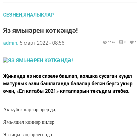
СЕЗНЕҢ ЯҢАЛЫКЛАР
Яз ямьнәрен көткәндә!
admin,
5 март 2022 - 08:56
1149
0
1
Җиһанда яз исе сизелә башлап, кояшка сусаган күңел
матурлык эзли башлаганда балалар белән бергә укыр
өчен, «Ел китабы 2021» китапларын тәкъдим итәбез.
Ак күбек карлар эрер дә,
Ямь-яшел көннәр килер.
Яз таңы зәңгәрлегендә