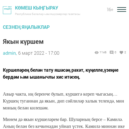
КӨМЕШ КЫҢГЫРАУ
16+
Республика балалар һәм яшүсмерләр газетасы
СЕЗНЕҢ ЯҢАЛЫКЛАР
Якын күршем
admin,
6 март 2022 - 17:00
1146
0
2
Күршеләрең белән тату яшәсәң рәхәт, күңелле,үзеңне
бердәм һәм ышанычлы хис итәсең.
Авыр чакта, иң беренче булып, күршегә кереп чыгасың…
Күршең туганнан да якын, дип сөйлиләр халык телендә, мин
моның белән килешәм.
Минем дә якын күршеләрем бар. Шуларның берсе – Камилә.
Аның белән без кечкенәдән уйнап үстек. Камилә миннән ике