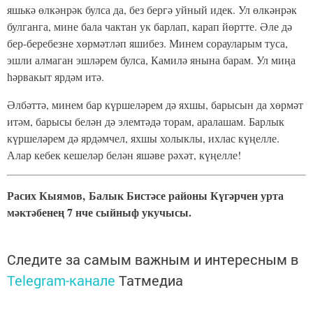
яшькә өлкәнрәк булса да, без бергә уйный идек. Ул өлкәнрәк
булганга, мине бала чактан ук барлап, карап йөртте. Әле дә
бер-беребезне хөрмәтләп яшибез. Минем сорауларым туса,
эшли алмаган эшләрем булса, Камилә янына барам. Ул миңа
һәрвакыт ярдәм итә.
Әлбәттә, минем бар күршеләрем дә яхшы, барысын да хөрмәт
итәм, барысы белән дә элемтәдә торам, аралашам. Барлык
күршеләрем дә ярдәмчел, яхшы холыклы, ихлас күңелле.
Алар кебек кешеләр белән яшәве рәхәт, күңелле!
Расих Кыямов, Балык Бистәсе районы Күгәрчен урта
мәктәбенең 7 нче сыйныф укучысы.
Следите за самым важным и интересным в
Telegram-канале
Татмедиа