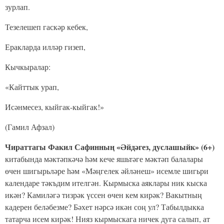
зурлап.
Тезелешеп гаскәр кебек,
Еракларда илләр гизеп,
Кычкыралар:
«Кайттык урап,
Исәнмесез, кыйгак-кыйгак!»
(Гамил Афзал)
Чираттагы Факил Сафинның «Әйдәгез, дуслашыйк» (6+)
китабында мәктәпкәчә һәм кече яшьтәге мәктәп балалары
өчен шигырьләре һәм «Мәңгелек әйләнеш» исемле шигьри
календаре тәкъдим ителгән. Кырмыска аяклары ник кыска
икән? Камиләгә тизрәк үссен өчен кем кирәк? Вакытның
кадерен беләбезме? Бәхет нәрсә икән соң ул? Табылдыкка
татарча исем кирәк! Нияз кырмыскага ничек дуга салып, ат