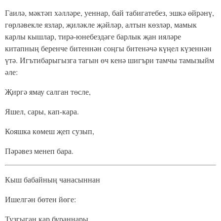
Гаилә, мәктәп хәлләре, уеннар, бай табигатебез, эшкә өйрәнү,
гөрләвекле язлар, җиләкле җәйләр, алтын көзләр, мамык
карлы кышлар, тирә-юнебездәге барлык җан ияләре
китапның беренче битеннән соңгы битенәчә күңел күзеннән
үтә. Игътибарыгызга тагын өч кенә шигъри тамчы тамызыйм
әле:
Җиргә ямау салган төсле,
Яшел, сары, кап-кара.
Кояшка көмеш җеп сузып,
Пәрәвез менеп бара.
Кыш бабайның чанасыннан
Ишелгән бөтен йөге:
Тузгыган кар бураннары,