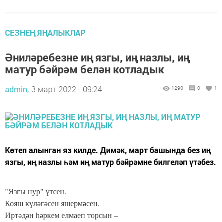
СЕЗНЕҢ ЯҢАЛЫКЛАР
Әниләребезне иң язгы, иң назлы, иң
матур бәйрәм белән котладык
admin,
3 март 2022 - 09:24
1290
0
1
Көтеп алынган яз килде. Димәк, март башында без иң
язгы, иң назлы һәм иң матур бәйрәмне билгеләп үтәбез.
"Язгы нур" үтсен.
Кояш күләгәсен яшермәсен.
Иртәдән һәркем елмаеп торсын –