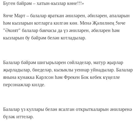
Бүген бәйрәм – хатын-кызлар көне!!!»
8нче Март – балалар яраткан әниләрен, әбиләрен, апаларын
һәм кызларын котларга килгән көн. Менә Җәлилнең 5нче
"Әкият" балалар бакчасы да үз әниләрен, әбиләрен һәм
кызларын бу бәйрәм белән котладылар.
Балалар бәйрәм шигырьләрен сөйләделәр, матур җырлар
җырладылар, биеделәр, кызыклы уеннар уйнадылар. Балалар
янына кунакка Карлсон һәм Фрекен Бок кебек күңелле
персонажлар килде.
Балалар үз куллары белән ясалган открыткаларын әниләренә
бүләк иттеләр.