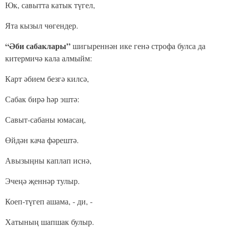
Юк, савытта катык түгел,
Ята кызыл чөгендер.
“Әби сабаклары”
шигыреннән ике генә строфа булса да
китермичә кала алмыйм:
Карт әбием безгә килсә,
Сабак бирә һәр эштә:
Савыт-сабаны юмасаң,
Өйдән кача фәрештә.
Авызыңны каплап иснә,
Эчеңә җеннәр тулыр.
Коеп-түгеп ашама, - ди, -
Хатының шапшак булыр.