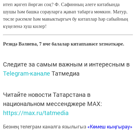
итеп җигеп йөргән соң? Ф. Сафинның әлеге китабында
шушы һәм башка сорауларга җавап табарга мөмкин. Матур,
төсле рәсемле һәм мавыктыргыч бу китаплар һәр сабыйның
күңеленә хуш килер!
Резидә Вәлиева, 7 нче балалар китапханәсе хезмәткәре.
Следите за самым важным и интересным в
Telegram-канале
Татмедиа
Читайте новости Татарстана в
национальном мессенджере MАХ:
https://max.ru/tatmedia
Безнең телеграм каналга язылыгыз
«Көмеш кыңгырау»