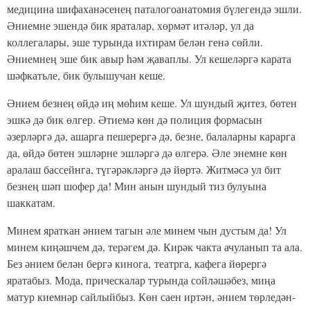
медицина шифаханәсенең паталогоанатомия бүлегендә эшли.
Әниемне эшендә бик яраталар, хөрмәт итәләр, ул да
коллегалары, эше турында ихтирам белән генә сөйли.
Әниемнең эше бик авыр hәм җаваплы. Ул кешеләргә карата
шәфкатьле, бик булышучан кеше.
Әнием безнең өйдә иң мөhим кеше. Ул шундый җитез, бөтен
эшкә дә бик өлгер. Әтиемә көн дә полиция формасын
әзерләргә дә, ашарга пешерергә дә, безне, балаларны карарга
да, өйдә бөтен эшләрне эшләргә дә өлгерә. Әле энемне көн
аралаш бассейнга, түгәрәкләргә дә йөртә. Житмәсә ул бит
безнең шәп шофер да! Мин анын шундый тиз булуына
шаккатам.
Минем яраткан әнием тагын әле минем чын дустым да! Ул
минем киңәшчем дә, терәгем дә. Кирәк чакта ачуланып та ала.
Без әнием белән бергә кинога,
театрга, кафега йөрергә
яратабыз. Мода, прическалар турында сойләшәбез, миңа
матур киемнәр сайлыйбыз. Көн саен иртән, әнием төрледән-