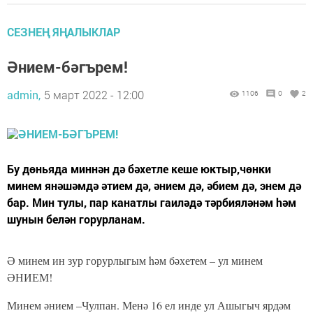
СЕЗНЕҢ ЯҢАЛЫКЛАР
Әнием-бәгърем!
admin,
5 март 2022 - 12:00
1106
0
2
Бу дөньяда миннән дә бәхетле кеше юктыр,чөнки
минем янәшәмдә әтием дә, әнием дә, әбием дә, энем дә
бар. Мин тулы, пар канатлы гаиләдә тәрбияләнәм hәм
шунын белән горурланам.
Ә минем ин зур горурлыгым hәм бәхетем – ул минем
ӘНИЕМ!
Минем әнием –Чулпан. Менә 16 ел инде ул Ашыгыч ярдәм