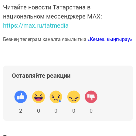
Читайте новости Татарстана в
национальном мессенджере MАХ:
https://max.ru/tatmedia
Безнең телеграм каналга язылыгыз
«Көмеш кыңгырау»
Оставляйте реакции
2
0
0
0
0