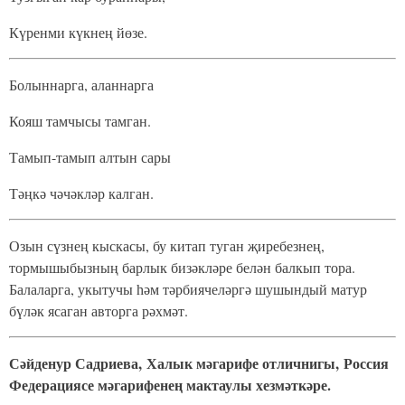
Күренми күкнең йөзе.
Болыннарга, аланнарга
Кояш тамчысы тамган.
Тамып-тамып алтын сары
Тәңкә чәчәкләр калган.
Озын сүзнең кыскасы, бу китап туган җиребезнең,
тормышыбызның барлык бизәкләре белән балкып тора.
Балаларга, укытучы һәм тәрбиячеләргә шушындый матур
бүләк ясаган авторга рәхмәт.
Сәйденур Садриева,
Халык мәгарифе отличнигы,
Россия
Федерациясе мәгарифенең мактаулы хезмәткәре.