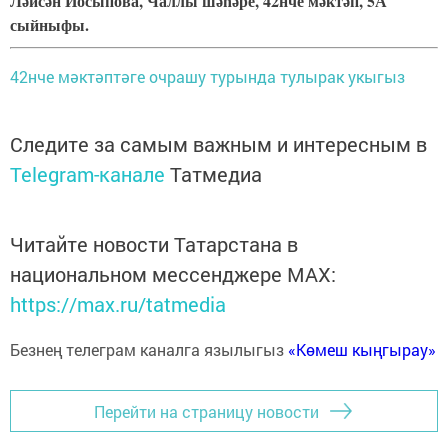
Ләйсән Йосыпова, Чаллы шәһәре, 42нче мәктәп, 5А
сыйныфы.
42нче мәктәптәге очрашу турында тулырак укыгыз
Следите за самым важным и интересным в
Telegram-канале
Татмедиа
Читайте новости Татарстана в
национальном мессенджере MАХ:
https://max.ru/tatmedia
Безнең телеграм каналга язылыгыз
«Көмеш кыңгырау»
Перейти на страницу новости