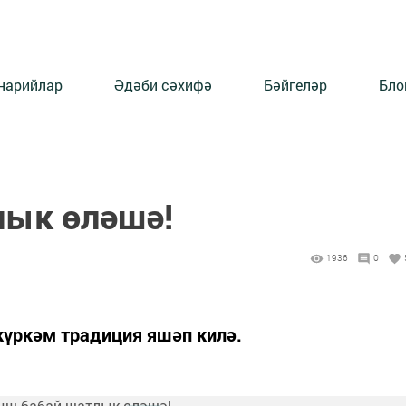
нарийлар
Әдәби сәхифә
Бәйгеләр
Бло
лык өләшә!
1936
0
үркәм традиция яшәп килә.