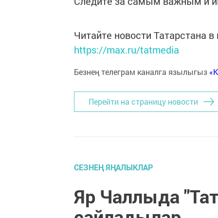
Следите за самым важным и 
Читайте новости Татарстана 
https://max.ru/tatmedia
Безнең телеграм каналга язылыгыз
«
Перейти на страницу новости
СЕЗНЕҢ ЯҢАЛЫКЛАР
Яр Чаллыда "Тат
сайладылар