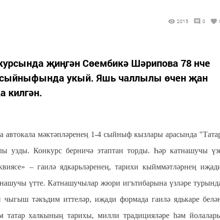
2015
0
нкурсында җиңгән Сөембикә Шәрипова 78 нче
 сыйныфында укый. Яшь чаллылы өчен җан
а килгән.
а автокала мәктәпләренең 1-4 сыйныф кызлары арасында "Тата
ы узды. Конкурс берничә этаптан торды. Һәр катнашучы үз
квиясе» – гаилә ядкарьләренең, тарихи кыйммәтләрнең иҗад
атнашучы үтте. Катнашучылар жюри игътибарына үзләре турынд
н чыгыш тәкъдим иттеләр, иҗади формада гаилә ядькаре белә
м татар халкының тарихы, милли традицияләре һәм йолалар