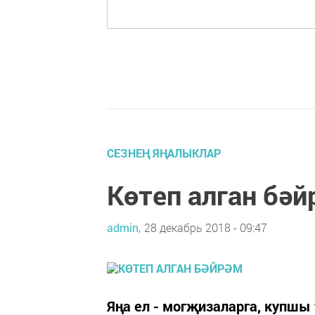
СЕЗНЕҢ ЯҢАЛЫКЛАР
Көтеп алган бәй
admin,
28 декабрь 2018 - 09:47
Яңа ел - могҗизаларга, купшы 