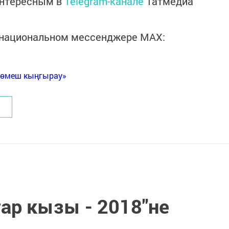
интересным в
Telegram-канале
Татмедиа
в национальном мессенджере MАХ:
Көмеш кыңгырау»
ар кызы - 2018"не