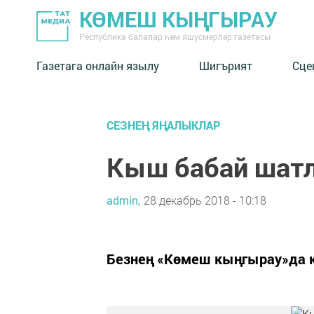
КӨМЕШ КЫҢГЫРАУ
Республика балалар һәм яшүсмерләр газетасы
Газетага онлайн язылу
Шигърият
Сце
СЕЗНЕҢ ЯҢАЛЫКЛАР
Кыш бабай шат
admin,
28 декабрь 2018 - 10:18
Безнең «Көмеш кыңгырау»да к