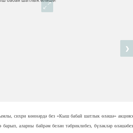
❯
ымлы, сихри көннәрдә без «Кыш бабай шатлык өләшә» акцияс
 барып, аларны бәйрәм белән тәбриклибез, бүләкләр өләшәбез