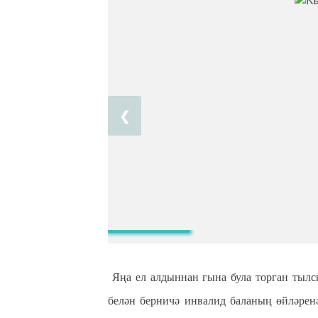
❮
Яңа ел алдыннан гына була торган тылс
белән берничә инвалид баланың өйләренә