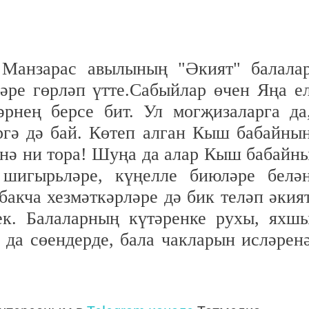
 Манзарас авылының "Әкият" балала
әре гөрләп үтте.Сабыйлар өчен Яңа е
әрнең берсе бит. Ул могҗизаларга да
ргә дә бай. Көтеп алган Кыш бабайны
енә ни тора! Шуңа да алар Кыш бабайн
 шигырьләре, күңелле биюләре белә
бакча хезмәткәрләре дә бик теләп әкия
ек. Балаларның күтәренке рухы, яхш
 да сөендерде, бала чакларын исләрен