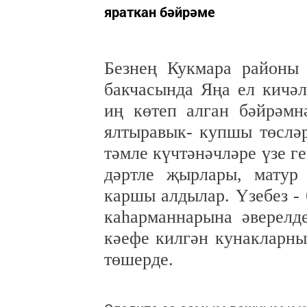
яраткан бәйрәме
Безнең Кукмара районы
бакчасында Яңа ел кичәл
иң көтеп алган бәйрәмн
ялтыравык- купшы төслә
тәмле күчтәнәчләре үзе г
дәртле җырлары, матур
каршы алдылар. Үзебез - 
каһарманнарына әверелд
кәефе килгән кунакларны
төшерде.