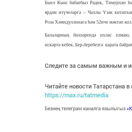
Быел Кыш бабаебыз Радик, Тимурхан һә
ярдәм итүчеләргә – Чаллы Үзәк китапхан
Роза Хәмидуллинага һәм 52нче мәктәп кол
Балаларның йөзләрендә ихлас елмаю, с
искәртә кебек. Бер-беребезгә карата бәйр
Следите за самым важным и 
Читайте новости Татарстана 
https://max.ru/tatmedia
Безнең телеграм каналга язылыгыз
«