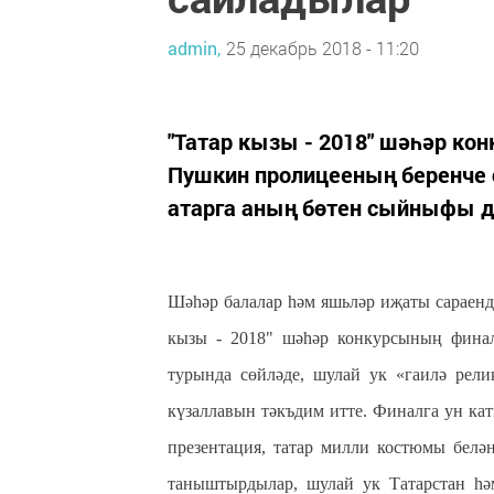
admin,
25 декабрь 2018 - 11:20
"Татар кызы - 2018" шәһәр ко
Пушкин пролицееның беренче
атарга аның бөтен сыйныфы д
Шәһәр балалар һәм яшьләр иҗаты сараенд
кызы - 2018" шәһәр конкурсының финал
турында сөйләде, шулай ук «гаилә рели
күзаллавын тәкъдим итте. Финалга ун к
презентация, татар милли костюмы белә
таныштырдылар, шулай ук Татарстан һә