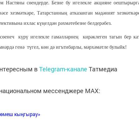
м Настяны сөендерде. Безне бу игелекле акцияне оештырырг
әсе хезмәткәре, Татарстанның атказанган мәдәният хезмәткәр
лективына ихлас күңелдән рәхмәтебезне белдерәбез.
өенеч күрү игелекле гамәлләрнең кирәклеген тагын бер ка
әмнәрдә генә түгел, көн дә игътибарлы, мәрхәмәтле булыйк!
интересным в
Telegram-канале
Татмедиа
в национальном мессенджере MАХ:
Көмеш кыңгырау»