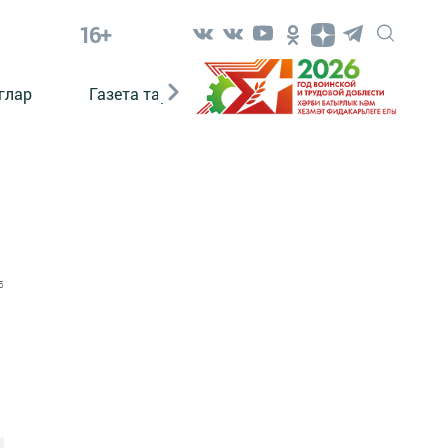
16+
глар
Газета тарихы
Әкият
Әкият язаб
5