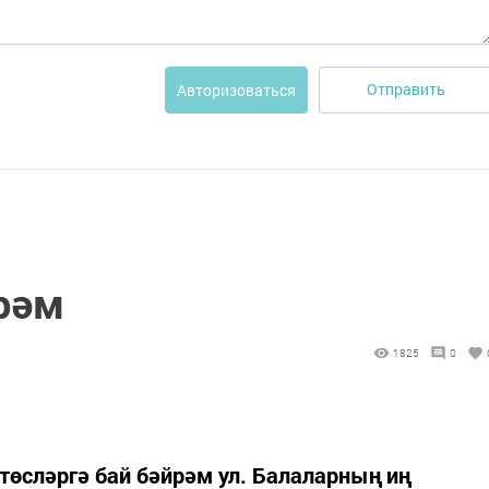
Отправить
Авторизоваться
рәм
1825
0
төсләргә бай бәйрәм ул. Балаларның иң