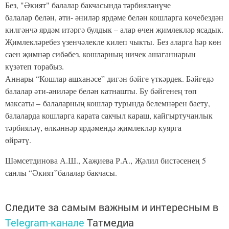
Без, "Әкият" балалар бакчасында тәрбияләнүче
балалар белән, әти- әниләр ярдәме белән кошларга көчебездән
килгәнчә ярдәм итәргә булдык – алар өчен җимлекләр ясадык.
Җимлекләребез үзенчәлекле килеп чыкты. Без аларга һәр көн
саен җимнәр сибәбез, кошларның ничек ашаганнарын
күзәтеп торабыз.
Аннары “Кошлар ашханәсе” дигән бәйге үткәрдек. Бәйгедә
балалар әти-әниләре белән катнашты. Бу бәйгенең төп
максаты – балаларның кошлар турында белемнәрен баету,
балаларда кошларга карата сакчыл караш, кайгыртучанлык
тәрбияләү, өлкәннәр ярдәмендә җимлекләр куярга
өйрәтү.
Шәмсетдинова А.Ш., Хаҗиева Р.А., Җәлил бистәсенең 5
санлы “Әкият”балалар бакчасы.
Следите за самым важным и интересным в
Telegram-канале
Татмедиа