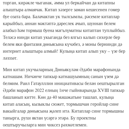
торган, кирәкле чыганак, әмма ул беркайчан да китапны
алыштыра алмаячак. Китап хәзерге заман кешесенен гомер
буе озата бара. Балачактан ук тылсымлы, рәсемле китаплар
карыйбыз, аннан мәктәптә дәреслек ачып, шуннан белем
алабыз һәм тормыш буена мәгълүматны китаптан туплыйбыз.
Теләсә нинди китап укыганда без ялгыз калып сихерле бер
белем яки фантазия дөньясына күчәбез, ә моны бернинди дә
интернет алыштыра алмый! Кулыңа китап алып уку – үзе бер
ләзззәт.
Мин китап укучыларның Дөньякүләм Әдәби марафонында
катнашам. Ничәнче тапкыр катнашуымның санын үзем дә
белмим. Раил Гатаулллин инициативасы белән оештырылган
Әдәби марафон 2022 елның 1нче гыйнварында XVIII тапкыр
башланып китте. Көн дә 40 мәшәкатьне ташлап, кулыңа
китап аласың, кызыклы сюжет, тормышчан геройлар сине
вакыйгалар дөньясына җәлеп итә. Китаплар сине тормышны
танырга, рухи яктан үсәргә этәрә. Бу проектны
оештыручыларга мин чиксез рәхмәтлемен.