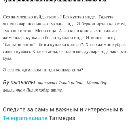
Сез җимлекләр куйдыгызмы? Без күптән инде. Гадәттә
чыпчыклар, песнәкләр туклана анда. Ә беркөн иртән карасам,
тукран килгән. Менә сиңа! Алар кыш көне агачта калган
җимешләр, күркәләр белән туклана инде. Ә монысының
"башы эшләгән"– безгә кунакка килгән?. Хәзер җимне күбрәк
салып куябыз. Килсен әйдә, сыйлансын, дусларын да чакырса
була.
Ә сезнең җимлеккә нинди кошлар килә?
Бу
кызыклы
яңалыкны Тукай районы Малтабар
авылыннан Лилия хәбәр итте.
Следите за самым важным и интересным в
Telegram-канале
Татмедиа