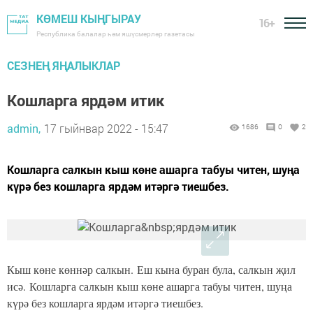
КӨМЕШ КЫҢГЫРАУ
16+
Республика балалар һәм яшүсмерләр газетасы
СЕЗНЕҢ ЯҢАЛЫКЛАР
Кошларга ярдәм итик
admin,
17 гыйнвар 2022 - 15:47
1686
0
2
Кошларга салкын кыш көне ашарга табуы читен, шуңа
күрә без кошларга ярдәм итәргә тиешбез.
Кыш көне көннәр салкын. Еш кына буран була, салкын җил
исә. Кошларга салкын кыш көне ашарга табуы читен, шуңа
күрә без кошларга ярдәм итәргә тиешбез.