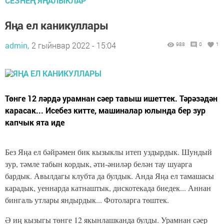
СЕЗНЕҢ ЯҢАЛЫКЛАР
Яңа ел каникуллары
admin,
2 гыйнвар 2022 - 15:04
988
0
1
Төнге 12 ләрдә урамнан сәер тавыш ишеттек. Тәрәзәдән
карасак... Исебез китте, машиналар юлында бер зур
капчык ята иде
Без Яңа ел бәйрәмен бик кызыклы итеп уздырдык. Шундый
зур, тәмле табын кордык, әти-әниләр белән тау шуарга
бардык. Авылдагы клубта да булдык. Анда Яңа ел тамашасы
карадык, уеннарда катнаштык, дискотекада биедек... Аннан
бингаль утлары яндырдык... Фотоларга төштек.
Ә иң кызыгы төнге 12 якынлашканда булды. Урамнан сәер