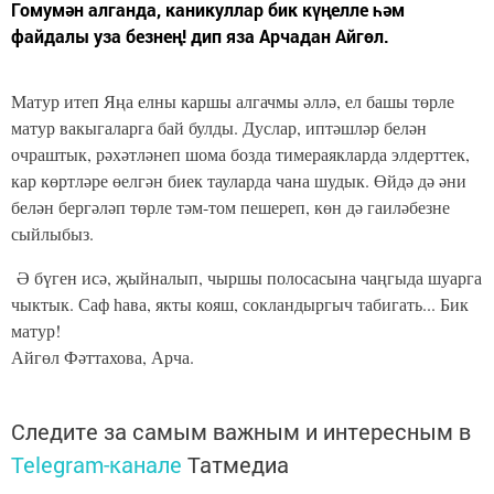
Гомумән алганда, каникуллар бик күңелле һәм
файдалы уза безнең! дип яза Арчадан Айгөл.
Матур итеп Яңа елны каршы алгачмы әллә, ел башы төрле
матур вакыгаларга бай булды. Дуслар, иптәшләр белән
очраштык, рәхәтләнеп шома бозда тимераякларда элдерттек,
кар көртләре өелгән биек тауларда чана шудык. Өйдә дә әни
белән бергәләп төрле тәм-том пешереп, көн дә гаиләбезне
сыйлыбыз.
Ә бүген исә, җыйналып, чыршы полосасына чаңгыда шуарга
чыктык. Саф һава, якты кояш, сокландыргыч табигать... Бик
матур!
Айгөл Фәттахова, Арча.
Следите за самым важным и интересным в
Telegram-канале
Татмедиа