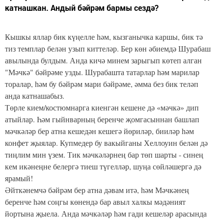
катнашкан. Андый бәйрәм бармы сездә?
Кышкы яллар бик күңелле һәм, кызганычка каршы, бик тә
тиз темплар белән узып киттеләр. Бер көн әбиемдә Шурабаш
авылында булдым. Анда кичә минем зарыгып көтеп алган
"Мәчкә" бәйрәме узды. Шурабашта татарлар һәм марилар
торалар, һәм бу бәйрәм мари бәйрәме, әмма без бик теләп
анда катнашабыз.
Төрле кием/костюмнарга киенгән кешене дә «мәчкә» дип
атыйлар. Һәм гыйнварның беренче җомгасыннан башлап
мәчкәләр бер атна кешедән кешегә йөриләр, бииләр һәм
конфет җыялар. Купмедер бу вакыйганы Хеллоуин белән дә
тиңлим мин үзем. Тик мәчкәләрнең бар төп шарты - синең
кем икәнеңне белергә тиеш түгелләр, шуңа сөйләшергә дә
ярамый!
Әйткәнемчә бәйрәм бер атна дәвам итә, һәм Мәчкәнең
беренче һәм соңгы көнендә бар авыл халкы мәдәният
йортына җыела. Анда мәчкәләр һәм гади кешеләр арасында