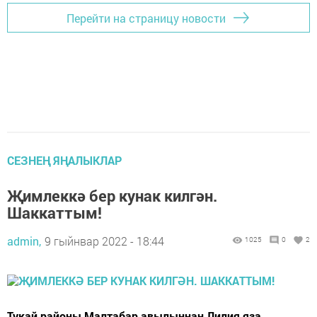
Перейти на страницу новости
СЕЗНЕҢ ЯҢАЛЫКЛАР
Җимлеккә бер кунак килгән.
Шаккаттым!
admin,
9 гыйнвар 2022 - 18:44
1025
0
2
Тукай районы Малтабар авылыннан Лилия яза.