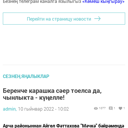
Безнең телеграм каналга язылыгыз
«Көмеш кыңгырау»
Перейти на страницу новости
СЕЗНЕҢ ЯҢАЛЫКЛАР
Беренче карашка сәер тоелса да,
чынлыкта - күңелле!
admin,
10 гыйнвар 2022 - 10:02
1077
1
1
Арча районыннан Айгөл Фәттахова "Мәчкә" бәйрәмендә