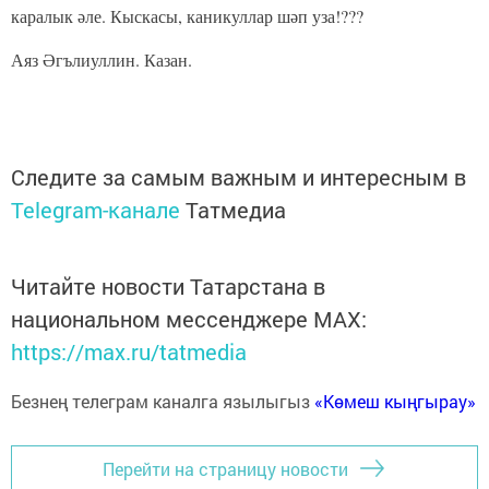
каралык әле. Кыскасы, каникуллар шәп уза!???
Аяз Әгълиуллин. Казан.
Следите за самым важным и интересным в
Telegram-канале
Татмедиа
Читайте новости Татарстана в
национальном мессенджере MАХ:
https://max.ru/tatmedia
Безнең телеграм каналга язылыгыз
«Көмеш кыңгырау»
Перейти на страницу новости