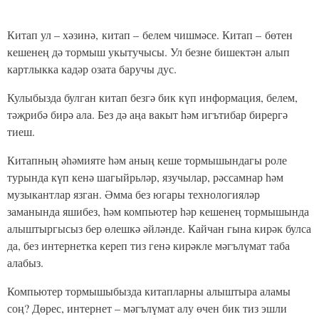
Китап ул – хәзинә, китап – белем чишмәсе. Китап – бөтен
кешенең дә тормыш укытучысы. Ул безне бишектән алып
картлыкка кадәр озата баручы дус.
Кулыбызда булган китап безгә бик күп информация, белем,
тәҗрибә бирә ала. Без дә аңа вакыт һәм игътибар бирергә
тиеш.
Китапның әһәмияте һәм аның кеше тормышындагы роле
турында күп кенә шагыйрьләр, язучылар, рәссамнар һәм
музыкантлар язган. Әмма без югары технологияләр
заманында яшибез, һәм компьютер һәр кешенең тормышында
алыштыргысыз бер өлешкә әйләнде. Кайчан гына кирәк булса
да, без интернетка кереп тиз генә кирәкле мәгълүмат таба
алабыз.
Компьютер тормышыбызда китапларны алыштыра аламы
соң? Дөрес, интернет – мәгълүмат алу өчен бик тиз эшли