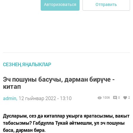
Отправить
Авторизоваться
СЕЗНЕҢ ЯҢАЛЫКЛАР
Эч пошуны басучы, дәрман бирүче -
китап
admin,
12 гыйнвар 2022 - 13:10
1006
0
2
Дусларым, сез дә китаплар укырга яратасызмы, вакыт
табасызмы? Габдулла Тукай әйтмешли, ул эч пошуны
баса, дәрман бирә.