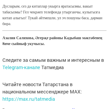
Дусларым, сез дә китаплар укырга яратасызмы, вакыт
табасызмы? Гел чекрәеп телефонда утырганчы, кулыгызга
китап алыгыз! Тукай әйтмешли, ул эч пошуны баса, дәрман
бирә.
Азалия Салихова, Әгерҗе районы Кадыбаш мәктәбенең
8нче сыйныф укучысы.
Следите за самым важным и интересным в
Telegram-канале
Татмедиа
Читайте новости Татарстана в
национальном мессенджере MАХ:
https://max.ru/tatmedia