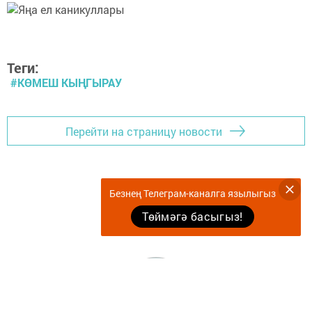
Теги:
#КӨМЕШ КЫҢГЫРАУ
Перейти на страницу новости
Безнең Телеграм-каналга язылыгыз
Төймәгә басыгыз!