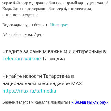
төрле бәйгеләр уздыралар, бииләр, җырлыйлар, күңел ачалар!
Кырыйдан карап торышка бик сәер булып тоелса да,
чынлыкта - күңелле!
Видеолары шушы биттә ►
Инстаграм
Айгөл Фәттахова, Арча.
Следите за самым важным и интересным в
Telegram-канале
Татмедиа
Читайте новости Татарстана в
национальном мессенджере MАХ:
https://max.ru/tatmedia
Безнең телеграм каналга язылыгыз
«Көмеш кыңгырау»