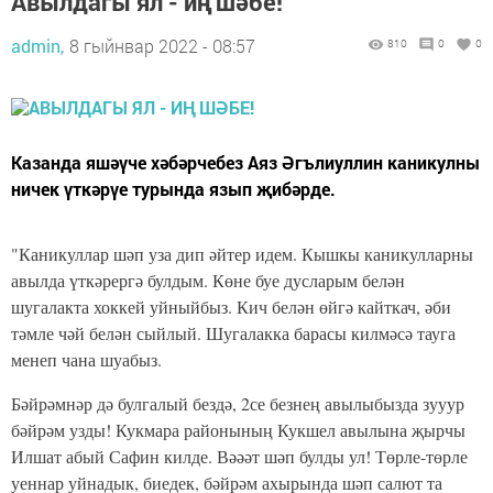
Авылдагы ял - иң шәбе!
admin,
8 гыйнвар 2022 - 08:57
810
0
0
Казанда яшәүче хәбәрчебез Аяз Әгълиуллин каникулны
ничек үткәрүе турында язып җибәрде.
"Каникуллар шәп уза дип әйтер идем. Кышкы каникулларны
авылда үткәрергә булдым. Көне буе дусларым белән
шугалакта хоккей уйныйбыз. Кич белән өйгә кайткач, әби
тәмле чәй белән сыйлый. Шугалакка барасы килмәсә тауга
менеп чана шуабыз.
Бәйрәмнәр дә булгалый бездә, 2се безнең авылыбызда зууур
бәйрәм узды! Кукмара районының Кукшел авылына җырчы
Илшат абый Сафин килде. Вәәәт шәп булды ул! Төрле-төрле
уеннар уйнадык, биедек, бәйрәм ахырында шәп салют та