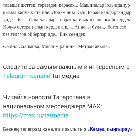
тавыш ишеттек, тәрәзәдән карасак... Машиналар юлында зур
кызыл капчык ята иде. Әбием аны Кыш Бабай калдыргандыр
диде... Без – бала-чагалар, тизрәк капчыкны алырга йөгердек.
Көчкә өстерәп алып кердек аны... Андагы бүләк, бөтенесе
без теләгән әйберләр иде... Бик сөендек.
Әминә Сәлимова, Мөслим районы, Метрәй авылы.
Следите за самым важным и интересным в
Telegram-канале
Татмедиа
Читайте новости Татарстана в
национальном мессенджере MАХ:
https://max.ru/tatmedia
Безнең телеграм каналга язылыгыз
«Көмеш кыңгырау»