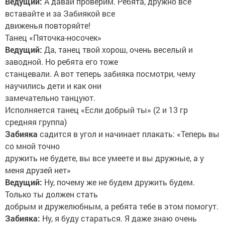
Ведущий:
А давай проверим. Ребята, дружно все
вставайте и за Забиякой все
движенья повторяйте!
Танец «Пяточка-носочек»
Ведущий:
Да, танец твой хорош, очень веселый и
заводной. Но ребята его тоже
станцевали. А вот теперь забияка посмотри, чему
научились дети и как они
замечательно танцуют.
Исполняется танец «Если добрый ты» (2 и 13 гр
средняя группа)
Забияка
садится в угол и начинает плакать: «Теперь вы
со мной точно
дружить не будете, вы все умеете и вы дружные, а у
меня друзей нет»
Ведущий:
Ну, почему же не будем дружить будем.
Только ты должен стать
добрым и дружелюбным, а ребята тебе в этом помогут.
Забияка:
Ну, я буду стараться. Я даже знаю очень