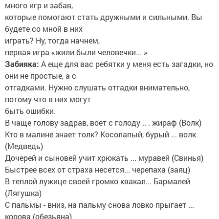
много игр и забав,
которые помогают стать дружными и сильными. Вы
будете со мной в них
играть? Ну, тогда начнем,
первая игра «жили были человечки... »
Забияка:
А еще для вас ребятки у меня есть загадки, но
они не простые, а с
отгадками. Нужно слушать отгадки внимательно,
потому что в них могут
быть ошибки.
В чаще голову задрав, воет с голоду .. . жираф (Волк)
Кто в малине знает толк? Косолапый, бурый ... волк
(Медведь)
Дочерей и сыновей учит хрюкать ... муравей (Свинья)
Быстрее всех от страха несется... черепаха (заяц)
В теплой лужице своей громко квакал... Бармалей
(Лягушка)
С пальмы - вниз, на пальму снова ловко прыгает ...
корова (обезьяна)