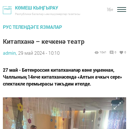
КӨМЕШ КЫҢГЫРАУ
16+
Республика балалар һәм яшүсмерләр газетасы
РУС ТЕЛЕНДӘГЕ ЯЗМАЛАР
Китапханә – кечкенә театр
admin,
29 май 2024 - 10:10
1041
0
0
27 май - Бөтенроссия китапханәләр көне уңаеннан,
Чаллының 14нче китапханәсендә «Алтын ачкыч сере»
спектакле премьерасы тәкъдим ителде.