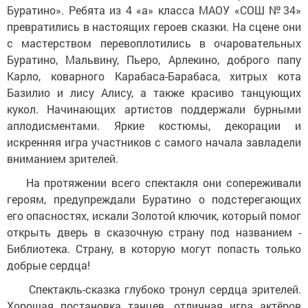
Буратино». Ребята из 4 «а» класса МАОУ «СОШ №34»
превратились в настоящих героев сказки. На сцене они
с мастерством перевоплотились в очаровательных
Буратино, Мальвину, Пьеро, Арлекино, доброго папу
Карло, коварного Карабаса-Барабаса, хитрых кота
Базилио и лису Алису, а также красиво танцующих
кукол. Начинающих артистов поддержали бурными
аплодисментами. Яркие костюмы, декорации и
искренняя игра участников с самого начала завладели
вниманием зрителей.
На протяжении всего спектакля они сопереживали
героям, предупреждали Буратино о подстерегающих
его опасностях, искали Золотой ключик, который помог
открыть дверь в сказочную страну под названием -
Библиотека. Страну, в которую могут попасть только
добрые сердца!
Спектакль-сказка глубоко тронул сердца зрителей.
Хорошая постановка танцев, отличная игра актёров