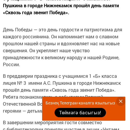
Пушкина в городе Нижнекамск прошёл день памяти
«Сквозь года звенит Победа».
День Победы — это день гордости и патриотизма для
каждого россиянина. Он напоминает нам о славном
прошлом нашей страны и вдохновляет нас на новые
свершения. Он укрепляет наше чувство
принадлежности к великому народу и нашей Родине,
России.
В преддверии праздника с учащимися 1 «Б» класса
лицея № 3 имени А.С. Пушкина в городе Нижнекамск
прошёл день памяти «Сквозь года звенит Победа».
Ребята познакомились с событиями Великой
Безнең Телеграм-каналга язылыгыз
Отечественной Войны, с героями войны,а также
героями — детьми.
Төймәгә басыгыз!
В завершении мероприятия гости совместно
с библиотекарями приняли участие в акции «Читаем