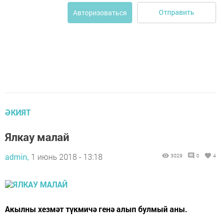
Отправить
Авторизоваться
ӘКИЯТ
Ялкау малай
admin,
1 июнь 2018 - 13:18
3029
0
4
Акылны хезмәт түкмичә генә алып булмый аны.