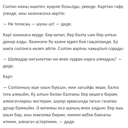
Солтан моны ишетеп, күңеле бозылды, үкенде. Карттан гафу
үтенде, аны хәзинәсенә кертте:
—
Ни теләсәң — шуны ал! — диде.
Карт хәзинәгә керде. Бер китап, бер балта һәм бер алтын
динар алды. Хәзинәче бу хәлне күреп бик гаҗәпләнде. Бу
хакта солтанга килеп әйтте. Солтан картны чакыртып сорады:
—
Шулкадәр нигъмәттән ни өчен зуррак нәрсә алмадың? —
диде.
Карт:
—
Солтанның яше озын булсын, мин зәгыйфь кеше, балта
тота алмыйм, бу алтын белән балтаны бер кешегә бирәм,
алмагачларны кистерәм, шулар аркасында тагын газапка
дучар булмыйм. Ә китапны исә шуның өчен алдым: бер яшь
улым бар, аны мәктәпкә бирәм, минем кебек бакчачы
итмим, алмагач үстертмим,
— диде.