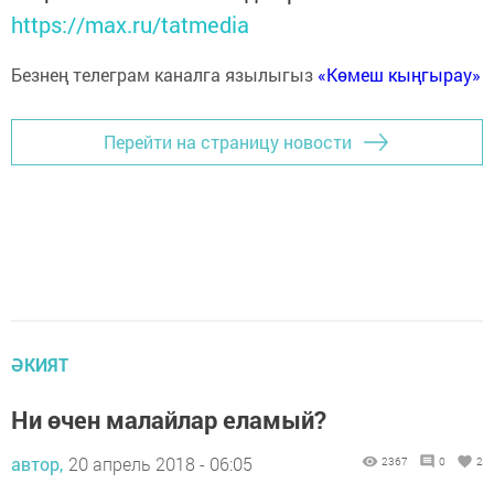
https://max.ru/tatmedia
Безнең телеграм каналга язылыгыз
«Көмеш кыңгырау»
Перейти на страницу новости
ӘКИЯТ
Ни өчен малайлар еламый?
автор,
20 апрель 2018 - 06:05
2367
0
2