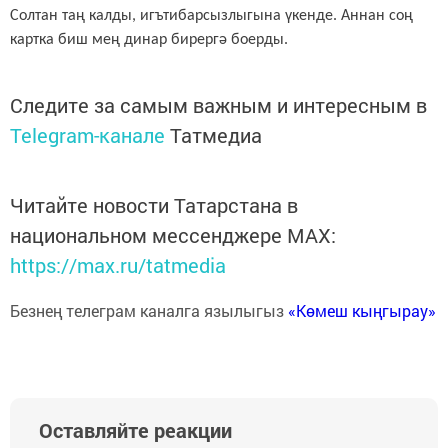
Солтан таң калды, игътибарсызлыгына үкенде. Аннан соң
картка биш мең динар бирергә боерды.
Следите за самым важным и интересным в
Telegram-канале
Татмедиа
Читайте новости Татарстана в
национальном мессенджере MАХ:
https://max.ru/tatmedia
Безнең телеграм каналга язылыгыз
«Көмеш кыңгырау»
Оставляйте реакции