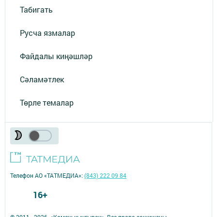
Табигать
Русча язмалар
Файдалы киңәшләр
Сәламәтлек
Төрле темалар
Телефон АО «ТАТМЕДИА»:
(843) 222 09 84
16+