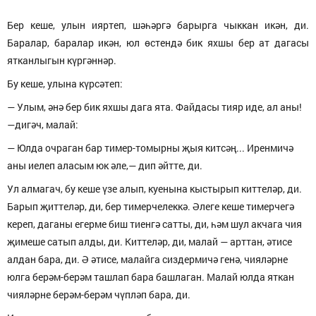
Бер кеше, улын ияртеп, шәһәргә барырга чыккан икән, ди.
Баралар, баралар икән, юл өстендә бик яхшы бер ат дагасы
ятканлыгын күргәннәр.
Бу кеше, улына күрсәтеп:
— Улым, әнә бер бик яхшы дага ята. Файдасы тияр иде, ал аны!
—дигәч, малай:
— Юлда очраган бар тимер-томырны җыя китсәң... Иренмичә
аны иелеп аласым юк әле,— дип әйтте, ди.
Ул алмагач, бу кеше үзе алып, куенына кыстырып киттеләр, ди.
Барып җиттеләр, ди, бер тимерчелеккә. Әлеге кеше тимерчегә
кереп, даганы егерме биш тиенгә сатты, ди, һәм шул акчага чия
җимеше сатып алды, ди. Киттеләр, ди, малай — арттан, әтисе
алдан бара, ди. Ә әтисе, малайга сиздермичә генә, чияләрне
юлга берәм-берәм ташлап бара башлаган. Малай юлда яткан
чияләрне берәм-берәм чүпләп бара, ди.