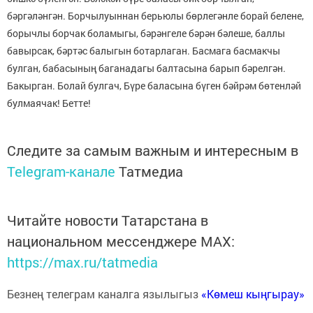
бәргәләнгән. Борчылуыннан берьюлы бөрлегәнле борай белене,
борычлы борчак боламыгы, бәрәнгеле бәрән бәлеше, баллы
бавырсак, бәртәс балыгын ботарлаган. Басмага басмакчы
булган, бабасының баганадагы балтасына барып бәрелгән.
Бакырган. Болай булгач, Бүре баласына бүген бәйрәм бөтенләй
булмаячак! Бетте!
Следите за самым важным и интересным в
Telegram-канале
Татмедиа
Читайте новости Татарстана в
национальном мессенджере MАХ:
https://max.ru/tatmedia
Безнең телеграм каналга язылыгыз
«Көмеш кыңгырау»