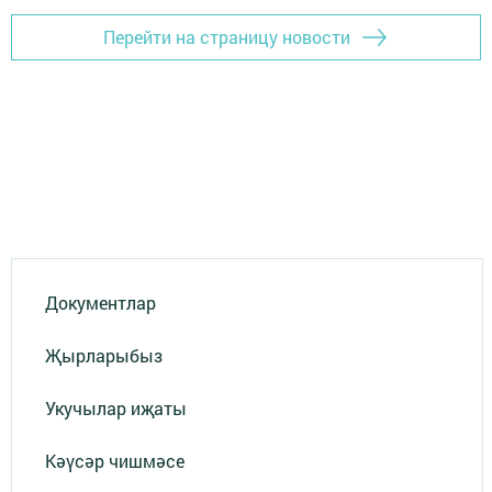
Перейти на страницу новости
Документлар
Җырларыбыз
Укучылар иҗаты
Кәүсәр чишмәсе