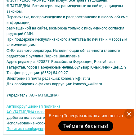
© 2011 - 2026. «Комеш кынгырау». Все права защищены.
© ТАТМЕДИА. Все материалы, размещенные на сайте, защищены
законом.
Перепечатка, воспроизведение и распространение в любом объеме
информации,
размещенной на сайте, возможна только с письменного согласия
редакций СМИ.
При поддержке Республиканского агентства по печати и массовым
коммуникациям.
ФИО главного редактора: Исполняющий обязанности главного
редактора Яруллина Лариса Шамилевна
Адрес редакции: 423827, Российская Федерация, Республика
Татарстан, город Набережные Челны, бульвар Юных Ленинцев, д. 9.
Телефон редакции: (8552) 54-00-27
Электронная почта редакции: komesh_k@list.ru
Для сообщения о фактах коррупции: komesh_k@list.ru
Учредитель: АО «ТАТМЕДИА»
Антикоррупционная политика
АО «ТАТМЕДИА» использует «cookie»
для персонализации сервисов и
Безнең Телеграм-каналга язылыгыз
удобства пользователей сайтом.
Использование «cookie» можно отменить в настройках браузера.
Төймәгә басыгыз!
Политика конфиденциальности