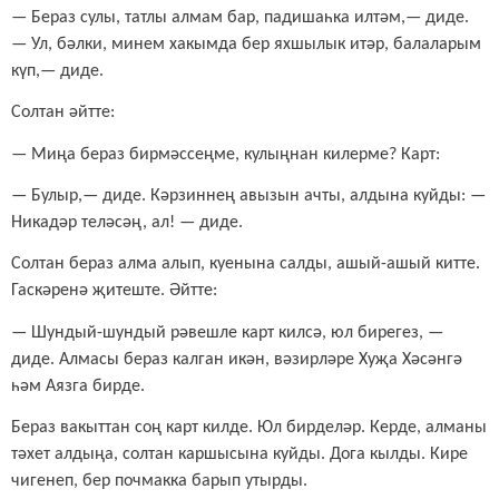
—
Бераз сулы, татлы алмам бар, падишаһка илтәм,— диде.
— Ул, бәлки, минем хакымда бер яхшылык итәр, балаларым
күп,— диде.
Солтан әйтте:
—
Миңа бераз бирмәссеңме, кулыңнан килерме? Карт:
—
Булыр,— диде. Кәрзиннең авызын ачты, алдына куйды: —
Никадәр теләсәң, ал! — диде.
Солтан бераз алма алып, куенына салды, ашый-ашый китте.
Гаскәренә җитеште. Әйтте:
—
Шундый-шундый рәвешле карт килсә, юл бирегез, —
диде. Алмасы бераз калган икән, вәзирләре Хуҗа Хәсәнгә
һәм Аязга бирде.
Бераз вакыттан соң карт килде. Юл бирделәр. Керде, алманы
тәхет алдыңа, солтан каршысына куйды. Дога кылды. Кире
чигенеп, бер почмакка барып утырды.