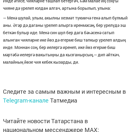
Инде әтисе, чияләрне ташлап бетергәч, һәм малае иң соңгы
чияне дә үрелеп юлдан алгач, артына борылып, улына:
— Менә шулай, улым, акылны хезмәт түкмичә генә алып булмый
аны. Әгәр дә даганы үрелеп алырга иренмәсәң, бер үрелүдә эш
беткән булыр иде. Менә син шул бер дага бәһәсенә сатып
алынган чияләрне ике йөз дә егерме биш тапкыр үрелеп алдың
инде. Моннан соң, бер иелергә иренеп, ике йөз егерме биш
мәртәбә иелергә вакытыңны да кызганырсың,— дип әйткәч,
малайның йөзе чия кебек кызарды, ди.
Следите за самым важным и интересным в
Telegram-канале
Татмедиа
Читайте новости Татарстана в
национальном мессенджере MАХ: