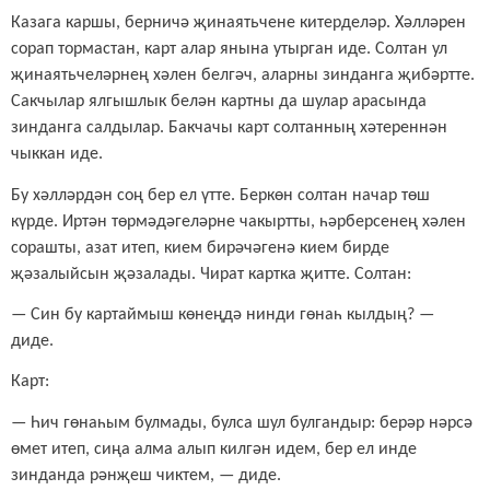
Казага каршы, берничә җинаятьчене китерделәр. Хәлләрен
сорап тормастан, карт алар янына утырган иде. Солтан ул
җинаятьчеләрнең хәлен белгәч, аларны зинданга җибәртте.
Сакчылар ялгышлык белән картны да шулар арасында
зинданга салдылар. Бакчачы карт солтанның хәтереннән
чыккан иде.
Бу хәлләрдән соң бер ел үтте. Беркөн солтан начар төш
күрде. Иртән төрмәдәгеләрне чакыртты, һәрберсенең хәлен
сорашты, азат итеп, кием бирәчәгенә кием бирде
җәзалыйсын җәзалады. Чират картка җитте. Солтан:
— Син бу картаймыш көнеңдә нинди гөнаһ кылдың? —
диде.
Карт:
—
Һич гөнаһым булмады, булса шул булгандыр: берәр нәрсә
өмет итеп, сиңа алма алып килгән идем, бер ел инде
зинданда рәнҗеш чиктем,
— диде.