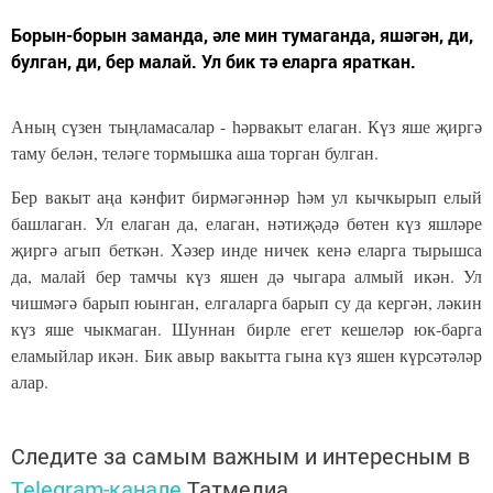
Борын-борын заманда, әле мин тумаганда, яшәгән, ди,
булган, ди, бер малай. Ул бик тә еларга яраткан.
Аның сүзен тыңламасалар - һәрвакыт елаган. Күз яше җиргә
таму белән, теләге тормышка аша торган булган.
Бер вакыт аңа кәнфит бирмәгәннәр һәм ул кычкырып елый
башлаган. Ул елаган да, елаган, нәтиҗәдә бөтен күз яшләре
җиргә агып беткән. Хәзер инде ничек кенә еларга тырышса
да, малай бер тамчы күз яшен дә чыгара алмый икән. Ул
чишмәгә барып юынган, елгаларга барып су да кергән, ләкин
күз яше чыкмаган. Шуннан бирле егет кешеләр юк-барга
еламыйлар икән. Бик авыр вакытта гына күз яшен күрсәтәләр
алар.
Следите за самым важным и интересным в
Telegram-канале
Татмедиа