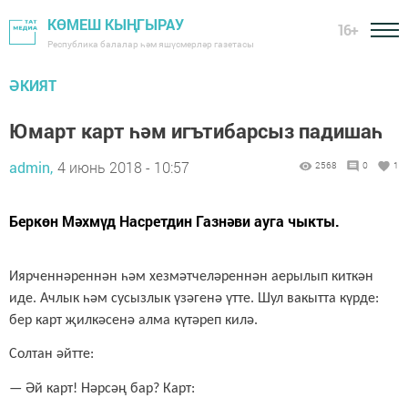
КӨМЕШ КЫҢГЫРАУ
16+
Республика балалар һәм яшүсмерләр газетасы
ӘКИЯТ
Юмарт карт һәм игътибарсыз падишаһ
admin,
4 июнь 2018 - 10:57
2568
0
1
Беркөн Мәхмүд Насретдин Газнәви ауга чыкты.
Иярченнәреннән һәм хезмәтчеләреннән аерылып киткән
иде. Ачлык һәм сусызлык үзәгенә үтте. Шул вакытта күрде:
бер карт җилкәсенә алма күтәреп килә.
Солтан әйтте:
—
Әй карт! Нәрсәң бар? Карт: