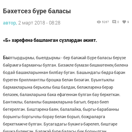
Бәхетсез бүре баласы
автор,
2 март 2018 - 08:28
5267
0
9
«Б» хәрефенә башланган сүзләрдән әкият.
Бы
лтырдырмы, быелдырмы - бер бәләкәй Бүре баласы берүзе
бәйрәмгә бармакчы булган. Бизәкле бумази бишмәтенең биленә
бодай башакларыннан билбау буган. Башындагы бөдрә бәрән
бүреген бриллиантлы брошка белән бизәгән. Буынтыклы
бармакларына берьюлы биш балдак, беләкләренә берәр
беләзек, балакларына бака ефәгеннән булган бау беркеткән.
Бантиклы, баланлы башмакларына багып, бераз биеп
бөтерелгән. Биштәренә баян, балалайка, быргы-барабанны
борынгы боргычлы борау белән борып, боҗраларга
беркетмәкче булган. Бусагадагы бүкәнгә бәрелеп, биштәре
бишкә бүленгән. Бәләкәй бүре баласы бик борчылган,