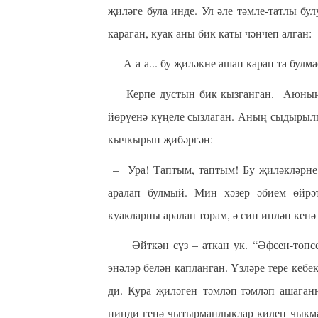
җиләге була инде. Ул әле тәмле-татлы бу
караган, куак аны бик каты чәнчеп алган:
– А-а-а... бу җиләкне ашап карап та булма
Керпе дустын бик кызганган. Аюның җи
йөрүенә күңеле сызлаган. Аның сыдырылга
кычкырып җибәргән:
–
Ура! Таптым, таптым! Бу җиләкләрне
аралап булмый. Мин хәзер әбием өйрә
куакларны аралап торам, ә син ипләп кенә
Әйткән сүз – аткан ук. “Әфсен-төпсен,
энәләр белән капланган. Үзләре тере кебек
ди. Кура җиләген тәмләп-тәмләп ашаган
нинди генә чытырманлыклар килеп чыкма