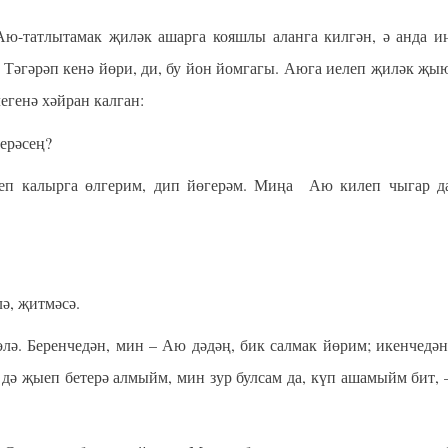
Аю-татлытамак җиләк ашарга кояшлы аланга килгән, ә анда и
 Тәгәрәп кенә йөри, ди, бу йон йомгагы. Аюга иелеп җиләк җы
легенә хәйран калган:
ерәсең?
еп калырга өлгерим, дип йөгерәм. Миңа Аю килеп чыгар д
ә, җитмәсә.
лә. Беренчедән, мин – Аю дәдәң, бик салмак йөрим; икенчедән
дә җыеп бетерә алмыйм, мин зур булсам да, күп ашамыйм бит, 