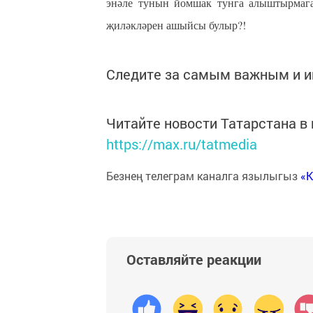
энәле тунын йомшак тунга алыштырмага
җиләкләрен ашыйсы булыр?!
Следите за самым важным и 
Читайте новости Татарстана 
https://max.ru/tatmedia
Безнең телеграм каналга язылыгыз
«
Оставляйте реакции