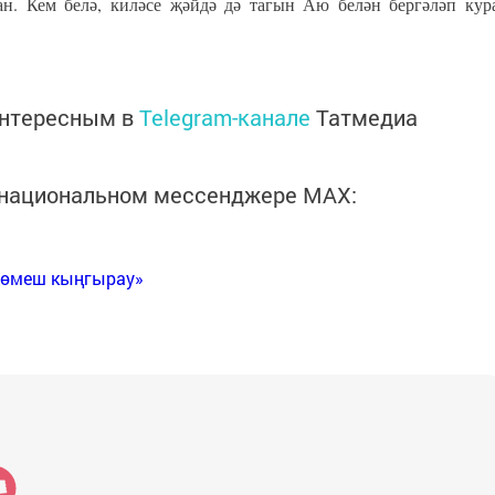
н. Кем белә, киләсе җәйдә дә тагын Аю белән бергәләп кур
интересным в
Telegram-канале
Татмедиа
в национальном мессенджере MАХ:
Көмеш кыңгырау»