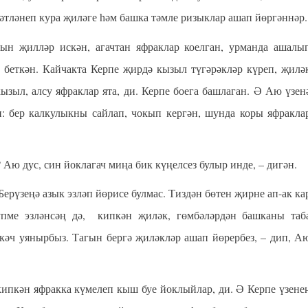
хәтләнеп кура җиләге һәм башка тәмле ризыклар ашап йөргәннәр.
җилләр искән, агачтан яфраклар коелган, урманда ашалы
 беткән. Кайчакта Керпе җирдә кызыл түгәрәкләр күреп, җилә
кызыл, алсу яфраклар ята, ди. Керпе боега башлаган. Ә Аю үзен
н: бер калкулыкны сайлап, чокып кергән, шунда коры яфракла
ю дус, син йоклагач миңа бик күңелсез булыр инде,
– дигән.
ерүзеңә азык эзләп йөрисе булмас. Тиздән бөтен җирне ап-ак ка
пме эзләнсәң дә, кипкән җиләк, гөмбәләрдән башканы таб
кәч уянырбыз. Тагын бергә җиләкләр ашап йөрербез,
– дип, А
пкән яфракка күмелеп кыш буе йоклыйлар, ди. Ә Керпе үзене