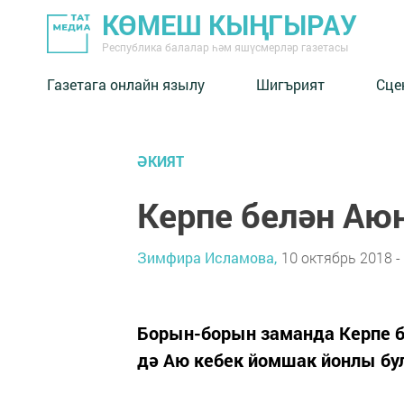
КӨМЕШ КЫҢГЫРАУ
Республика балалар һәм яшүсмерләр газетасы
Газетага онлайн язылу
Шигърият
Сце
ӘКИЯТ
Керпе белән А
Зимфира Исламова,
10 октябрь 2018 -
Борын-борын заманда Керпе бе
дә Аю кебек йомшак йонлы бул