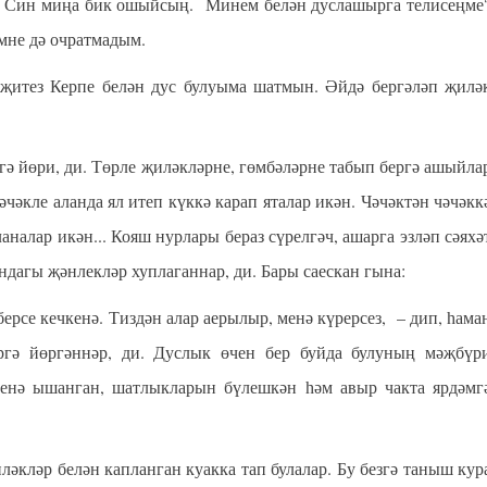
н! Син миңа бик ошыйсың. Минем белән дуслашырга телисеңме
мне дә очратмадым.
тез Керпе белән дус булуыма шатмын. Әйдә бергәләп җилә
йөри, ди. Төрле җиләкләрне, гөмбәләрне табып бергә ашыйла
чәкле аланда ял итеп күккә карап яталар икән. Чәчәктән чәчәкк
аналар икән... Кояш нурлары бераз сүрелгәч, ашарга эзләп сәяхә
дагы җәнлекләр хуплаганнар, ди. Бары саескан гына:
берсе кечкенә. Тиздән алар аерылыр, менә күрерсез, – дип, һама
ргә йөргәннәр, ди. Дуслык өчен бер буйда булуның мәҗбүр
рсенә ышанган, шатлыкларын бүлешкән һәм авыр чакта ярдәмг
ләр белән капланган куакка тап булалар. Бу безгә таныш кур