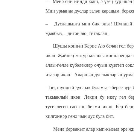
– Менә син нинди юаш, ә үзең зур икә
Мин урманда дуслар эзләп карадым, берке
– Дуслашырга мин бик риза! Шундый җи
җыябыз,
– дигән аю, титаклап.
Шушы көннән Керпе Аю белән гел бергә 
икән. Җәйнең матур кояшлы көннәрендә чә
аллы-гөлле күбәләкләр очуын күзәтеп сокл
итәләр икән. Аларның дуслыкларын урман
– Һи, шундый дуслык буламы – берсе зур, 
такмаклый икән. Ләкин бу икәү гел бе
түгеллеген саескан белми икән. Бер бе
килгәннәр генә чын дус була бит.
Менә бервакыт алар кып-кызыл эре җиләк