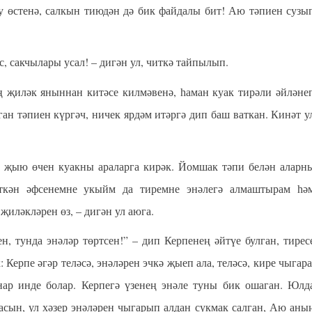
лу өстенә, салкын тиюдән дә бик файдалы бит! Аю тәпиен сузы
с, сакчылары усал! – дигән ул, читкә тайпылып.
ләк яныннан китәсе килмәвенә, һаман куак тирәли әйләне
н тәпиен күргәч, ничек ярдәм итәргә дип баш ваткан. Кинәт у
 җыю өчен куакны араларга кирәк. Йомшак тәпи белән аларн
ткән әфсенемне укыйм да тиремне энәлегә алмаштырам һә
 җиләкләрен өз,
– дигән ул аюга.
 тунда энәләр төртсен!” – дип Керпенең әйтүе булган, тирес
: Керпе әгәр теләсә, энәләрен эчкә җыеп ала, теләсә, кире чыгара
нар инде болар. Керпегә үзенең энәле туны бик ошаган. Юлд
сын, ул хәзер энәләрен чыгарып алдан сукмак салган, Аю аны