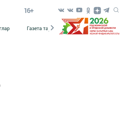
16+
глар
Газета тарихы
Әкият
Әкият язаб
1