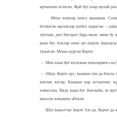
артыннан атлаган. Җәй буе алар шулай рә
Менә көннәр көзгә авышкан. Салкын 
бетмәгән җиләкләр кибеп корыган – азык
таптым, дип йөгереп бара икән, әмма бу 
кыш буе йоклар өчен өн әзерли башлага
түшәгән. Моны күргән Керпе:
–
Мин кыш буе ялгызым нишләрмен соң? А
–
Әйдә, Керпе дус, кышын син дә йокла. Б
каплап китәр. Кышын кар астыннан, кү
алмассың. Икәү кыш буе йоклыйк, яз җит
акыллы киңәшен әйткән.
Шул вакыттан бирле Аю да, Керпе дә ки