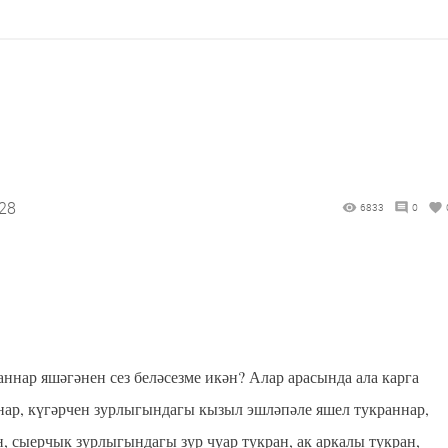
:28
6833
0
аннар яшәгәнен сез беләсезме икән? Алар арасында ала карга
нар, күгәрчен зурлыгындагы кызыл эшләпәле яшел тукраннар,
н, сыерчык зурлыгындагы зур чуар тукран, ак аркалы тукран,