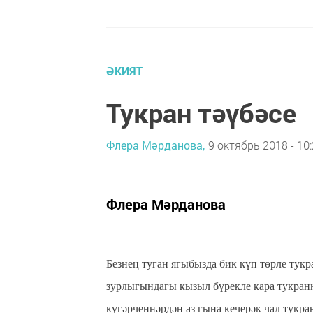
ӘКИЯТ
Тукран тәүбәсе
Флера Мәрданова,
9 октябрь 2018 - 10
Флера Мәрданова
Безнең туган ягыбызда бик күп төрле тукр
зурлыгындагы кызыл бүрекле кара тукран
күгәрченнәрдән аз гына кечерәк чал тукра