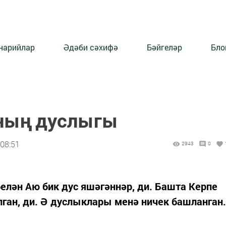
нарийлар
Әдәби сәхифә
Бәйгеләр
Бло
юның дуслыгы
 08:51
2943
0
лән Аю бик дус яшәгәннәр, ди. Башта Керпе
ган, ди. Ә дуслыклары менә ничек башланган.