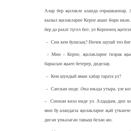
Алар бер җиләкле аланда очрашканнар. 
кызыл җиләкләрне Керпе ашап йөри икән.
бер дә рәхәт түгел бит, ул Керпенең җитез
– Син кем буласың? Ничек шулай тиз йөг
– Мин – Керпе, җиләкләрне тизрәк җы
барысын җыеп бетерер, диделәр.
– Кем шундый яман хәбәр тарата ул?
– Саескан инде. Әнә юкәдә утыра, үзе көл
– Синнән көлә инде ул. Алдадым, дип кө
мин бу аландагы җиләкләрне җәй үткәнче 
дигән үпкәләгән тавыш белән аю.