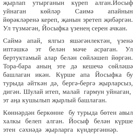
җырлап утырганын күреп алган.Йосыф
уйнаган көйләр Саимә апайнын
йөрәкләренә кереп, җанын эретеп җибәргән.
Ул түзмәгән, Йосыфка үзенең серен ачкан.
Саймә апай, ялгыз яшәгәнлектән, үзенә
иптәшкә эт белән мәче асраган. Ул
бертуктамый алар белән сөйләшеп йөргән.
Тора-бара аның эте дә кешечә сөйләшә
башлаган икән. Күрше апа Йосыфка бу
турыда әйткән дә, бергә-бергә җырларсыз,
дигән. Шулай итеп, малай гармун уйнаган,
эт аңа кушылып җырлый башлаган.
Көннәрдән беркөнне бу турыда бөтен авыл
халкы белеп алган. Йосыф белән күрше
этен сәхнәдә җырларга күндергәннәр.