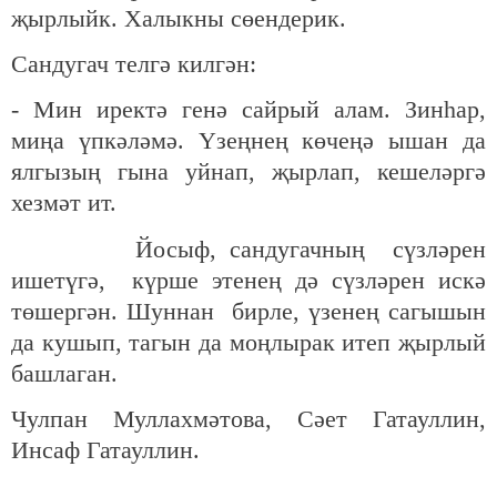
җырлыйк. Халыкны сөендерик.
Сандугач телгә килгән:
- Мин иректә генә сайрый алам. Зинһар,
миңа үпкәләмә. Үзеңнең көчеңә ышан да
ялгызың гына уйнап, җырлап, кешеләргә
хезмәт ит.
Йосыф, сандугачның сүзләрен
ишетүгә, күрше этенең дә сүзләрен искә
төшергән. Шуннан бирле, үзенең сагышын
да кушып, тагын да моңлырак итеп җырлый
башлаган.
Чулпан Муллахмәтова, Сәет Гатауллин,
Инсаф Гатауллин.