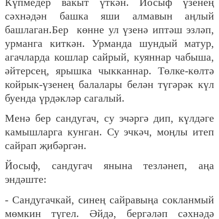
Күпмедер вакыт үткән. Йосыф үзенең
сәхнәдән башка яши алмавын аңлый
башлаган.Бер көнне ул үзенә иптәш эзләп,
урманга киткән. Урманда шундый матур,
агачларда кошлар сайрый, куяннар чабыша,
әйтерсең, ярышка чыкканнар. Төлке-көлтә
койрык-үзенең балалары белән түгәрәк күл
буенда үрдәкләр сагалый.
Менә бер сандугач, су эчәргә дип, күлдәге
камышларга кунган. Су эчкәч, моңлы итеп
сайрап җибәргән.
Йосыф, сандугач янына тезләнеп, аңа
эндәште:
- Сандугачкай, синең сайравыңа сокланмый
мөмкин түгел. Әйдә, бергәләп сәхнәдә