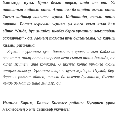
башында куна.
Иртә белән торса, анда аю юк. Ул
шатланып кайтып китә. Ашап эчә дә яңадан чыгып китә.
Тагын кайтыр вакыты җитә. Кайтканда, тагын аюны
очрата. Бөтен куркуын җиңеп, ул аюга якын килә һәм
әйтә: “Әйдә, дус яшибез, икебез бергә урманны явызлардан
сакларбыз”,- ди. Аюның тамагы тук булгангамы, ул каршы
килми, ризалаша.
Беркөнне урманчы куян баласының яралы аягын бәйләгән
вакытта, аның өстенә черегән агач сынып төшә дигәндә, аю
килеп җитеп, аны коткара. Ә икенче көнне урманга аюны
атарга киләләр. Урманчы аларны куып җибәрә. Шулай, бер-
берсенә рәхмәт әйтеп, тагын да ныграк дуслашып, бүгенге
көндә дә матур гына яшиләр, ди.
Иминов Кәрим, Балык Бистәсе районы Күгәрчен урта
сыйныф
мәктәбенең 5 нче
укучысы