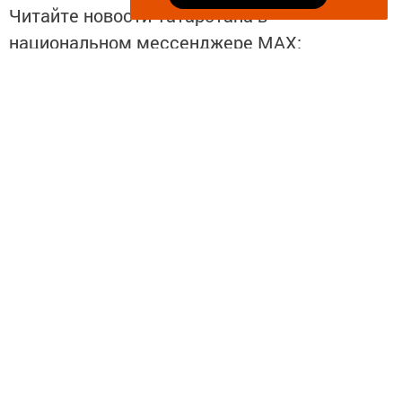
Читайте новости Татарстана в
национальном мессенджере MАХ:
https://max.ru/tatmedia
Безнең телеграм каналга язылыгыз
«Көмеш кыңгырау»
Перейти на страницу новости