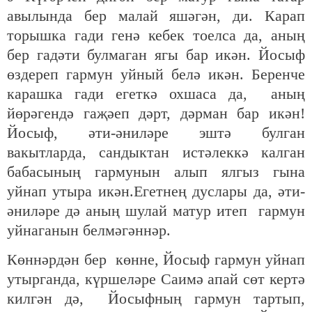
авылында бер малай яшәгән, ди.
Карап
торышка гади генә кебек тоелса да, аның
бер гадәти булмаган ягы бар икән.
Йосыф
өздереп гармун уйный белә икән. Беренче
карашка гади егеткә охшаса да, аның
йөрәгендә гаҗәеп дәрт, дәрман бар икән!
Йосыф, әти-әниләре эштә булган
вакытларда, сандыктан истәлеккә калган
бабасының гармунын алып ялгыз гына
уйнап утыра икән.Егетнең дуслары да, әти-
әниләре дә аның шулай матур итеп гармун
уйнаганын белмәгәннәр.
Көннәрдән бер көнне, Йосыф гармун уйнап
утырганда, күршеләре Саимә апай сөт кертә
килгән дә, Йосыфның гармун тартып,