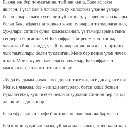
Бакчаның бер почмагында, тыйнак кына, Бака яфрагы
яшәгән. Гүзәл бакча чәчәкләре бу килбәтсез үләнне үзләре
белән яшәргә лаек түгел дип уйлаганар, үзләренең яфраклары
белән Бака яфрагына төшкән кояш нурларын тоткарлаганнар,
хуҗалары сипкән суны, комсызланып, үз тамырларына гына
сеңдереп барганнар. Ә Бака яфрагы бирешмәгән: төнлә,
чәчәкләр йоклаганда, ул ай нурларыннан көч алган, иртәнге
чык тамчылары белән тукланган. Менә бер көнне үлән чәчәк
аткан. Моны күреп, бакчадагы чәчәкләр, Бака яфрагын
мыскыллап, көләргә тотынганнар:
-Бу да булдымы чәчәк: төсе дисәң, төсе юк, исе дисәң, исе юк!
Менә, ичмасам, без – нинди матурлар, бөтен кеше безнең
гүзәллегебез, хуш исебез белән хозурлана! Синнән бер файда
да юк ич, - дигәннәр.
Бака яфрагының кәефе бик төшкән, чак елап җибәрмәгән.
Бер көнне хуҗаның кызы, уйнаганда егылып, тезен канаткан.