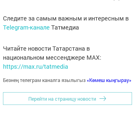
Следите за самым важным и интересным в
Telegram-канале
Татмедиа
Читайте новости Татарстана в
национальном мессенджере MАХ:
https://max.ru/tatmedia
Безнең телеграм каналга язылыгыз
«Көмеш кыңгырау»
Перейти на страницу новости