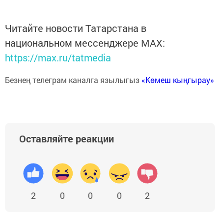
Читайте новости Татарстана в
национальном мессенджере MАХ:
https://max.ru/tatmedia
Безнең телеграм каналга язылыгыз
«Көмеш кыңгырау»
Оставляйте реакции
2
0
0
0
2