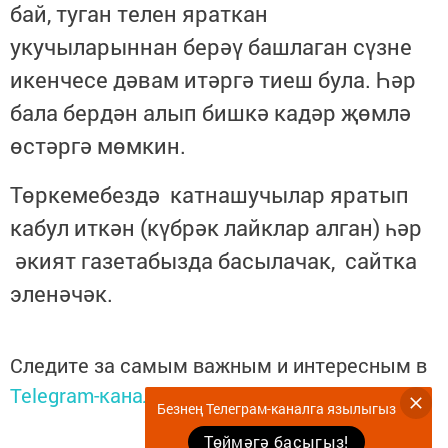
бай, туган телен яраткан
укучыларыннан берәү башлаган сүзне
икенчесе дәвам итәргә тиеш була. Һәр
бала бердән алып бишкә кадәр җөмлә
өстәргә мөмкин.
Төркемебездә катнашучылар яратып
кабул иткән (күбрәк лайклар алган) һәр
әкият газетабызда басылачак, сайтка
эленәчәк.
Следите за самым важным и интересным в
Telegram-канале
Татмедиа
Безнең Телеграм-каналга язылыгыз
Төймәгә басыгыз!