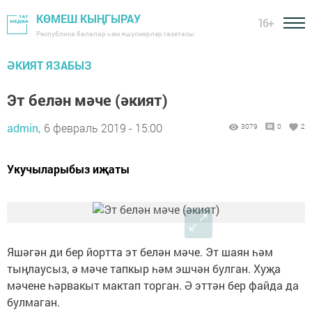
КӨМЕШ КЫҢГЫРАУ
16+
Республика балалар һәм яшүсмерләр газетасы
ӘКИЯТ ЯЗАБЫЗ
Эт белән мәче (әкият)
admin,
6 февраль 2019 - 15:00
3079
0
2
Укучыларыбыз иҗаты
Яшәгән ди бер йортта эт белән мәче. Эт шаян һәм
тыңлаусыз, ә мәче тапкыр һәм эшчән булган. Хуҗа
мәчене һәрвакыт мактап торган. Ә эттән бер файда да
булмаган.