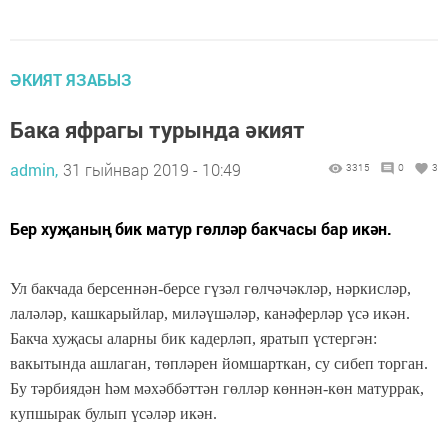
ӘКИЯТ ЯЗАБЫЗ
Бака яфрагы турында әкият
admin,
31 гыйнвар 2019 - 10:49
3315
0
3
Бер хуҗаның бик матур гөлләр бакчасы бар икән.
Ул бакчада берсеннән-берсе гүзәл гөлчәчәкләр, нәркисләр,
лаләләр, кашкарыйлар, миләүшәләр, канәферләр үсә икән.
Бакча хуҗасы аларны бик кадерләп, яратып үстергән:
вакытында ашлаган, төпләрен йомшарткан, су сибеп торган.
Бу тәрбиядән һәм мәхәббәттән гөлләр көннән-көн матуррак,
купшырак булып үсәләр икән.