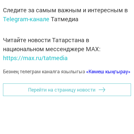
Следите за самым важным и интересным в
Telegram-канале
Татмедиа
Читайте новости Татарстана в
национальном мессенджере MАХ:
https://max.ru/tatmedia
Безнең телеграм каналга язылыгыз
«Көмеш кыңгырау»
Перейти на страницу новости