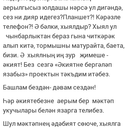
аерылгысыз юлдашы нәрсә ул дигәндә,
сез ни дияр идегез?Планшет?! Кәрәзле
телефон?! Ә бәлки, хыялдыр? Хыял ул
чынбарлыктан бераз гына читкәрәк
алып китә, тормышны матурайта, баета,
бизи. Ә хыялның иң зур җимеше -
әкият! Без сезгә «Әкиятне бергәләп
язабыз» проектын тәкъдим итәбез.
Башлам бездән- дәвам сездән!
Һәр әкиятебезне аерым бер мәктәп
укучылары белән язарга телибез.
Шул мәктәпнең әдәбият сөюче, хыялга