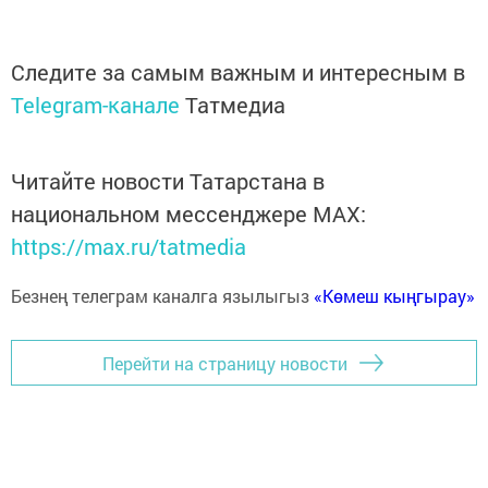
Следите за самым важным и интересным в
Telegram-канале
Татмедиа
Читайте новости Татарстана в
национальном мессенджере MАХ:
https://max.ru/tatmedia
Безнең телеграм каналга язылыгыз
«Көмеш кыңгырау»
Перейти на страницу новости