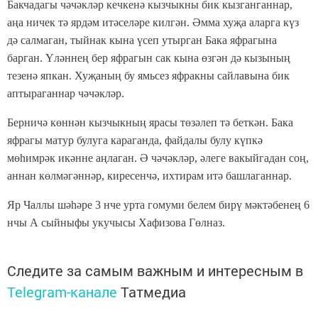
Бакчадагы чәчәкләр кечкенә кызчыкны бик кызганганнар,
аңа ничек тә ярдәм итәселәре килгән. Әмма хуҗа аларга күз
дә салмаган, тыйнак кына үсеп утырган Бака яфрагына
барган. Үләннең бер яфрагын сак кына өзгән дә кызының
тезенә япкан. Хуҗаның бу ямьсез яфракны сайлавына бик
аптыраганнар чәчәкләр.
Берничә көннән кызчыкның ярасы төзәлеп тә беткән. Бака
яфрагы матур булуга караганда, файдалы булу күпкә
мөһимрәк икәнне аңлаган. Ә чәчәкләр, әлеге вакыйгадан соң,
аннан көлмәгәннәр, киресенчә, ихтирам итә башлаганнар.
Яр Чаллы шәһәре 3 нче урта гомуми белем бирү мәктәбенең 6
нчы А сыйныфы укучысы Хафизова Гөлназ.
Следите за самым важным и интересным в
Telegram-канале
Татмедиа