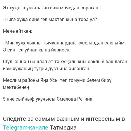
Эт хуҗага үпкәләгән һәм мәчедән сораган:
- Нигә хуҗа сине гел мактап кына тора ул?
Мәче әйткән:
- Мин хуҗалыкны тычканнардан, күселәрдән саклыйм.
Ә син гел уйнап кына йөрисең.
Шул көннән башлап эт тә хуҗалыкны саклый башлаган
һәм хуҗаның тугры дустына әйләнгән.
Мөслим районы Яңа Усы төп гомуми белем бирү
мәктәбенең
5 нче сыйныф укучысы Смелова Регина
Следите за самым важным и интересным в
Telegram-канале
Татмедиа