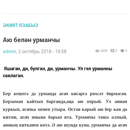
ӘКИЯТ ЯЗАБЫЗ
Аю белән урманчы
admin,
2 октябрь 2018 - 16:58
2325
0
0
Яшәгән, ди, булган, ди, урманчы. Ул гел урманны
саклаган.
Бер кешегә дә урманда агач кисәргә рөхсәт бирмәгән.
Берзаман кайтып барганда,аңа аю очрый. Ул аннан
куркып, агачка менеп утыра. Өстән карый аю бер кая да
китми, агач янына барып ята. Урманчы төшә алмый,
аюның киткәнен көтә. Ә аю шунда куна, урманчы да агач