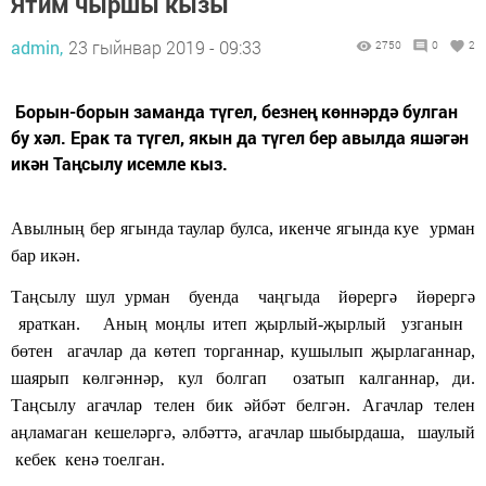
Ятим чыршы кызы
admin,
23 гыйнвар 2019 - 09:33
2750
0
2
Борын-борын заманда түгел, безнең көннәрдә булган
бу хәл. Ерак та түгел, якын да түгел бер авылда яшәгән
икән Таңсылу исемле кыз.
Авылның
бер
ягында
таулар
булса, икенче
ягында
куе
урман
бар икән.
Таңсылу
шул урман
буен
да чаңгыда йөрергә
йөрергә
яраткан
.
Аның
моңлы итеп җырлый-җырлый узганын
бөтен
агачлар да
көтеп торганнар
, кушылып
җырлаганнар,
шаярып
көлгәннәр, кул
болгап
озатып
калганнар, ди.
Таңсылу агачлар телен бик әйбәт белгән. Агачлар телен
аңламаган кешеләргә, әлбәттә, агачлар шыбырдаша, шаулый
кебек кенә тоелган.