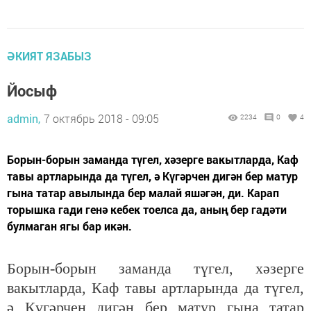
ӘКИЯТ ЯЗАБЫЗ
Йосыф
admin,
7 октябрь 2018 - 09:05
2234
0
4
Борын-борын заманда түгел, хәзерге вакытларда, Каф
тавы артларында да түгел, ә Күгәрчен дигән бер матур
гына татар авылында бер малай яшәгән, ди. Карап
торышка гади генә кебек тоелса да, аның бер гадәти
булмаган ягы бар икән.
Борын-борын заманда түгел, хәзерге
вакытларда, Каф тавы артларында да түгел,
ә Күгәрчен дигән бер матур гына татар