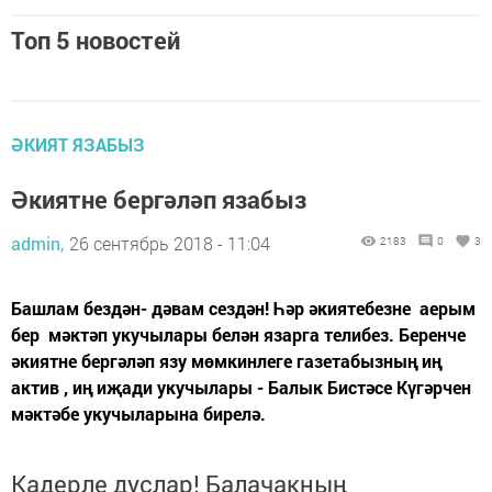
Топ 5 новостей
ӘКИЯТ ЯЗАБЫЗ
Әкиятне бергәләп язабыз
admin,
26 сентябрь 2018 - 11:04
2183
0
3
Башлам бездән- дәвам сездән! Һәр әкиятебезне аерым
бер мәктәп укучылары белән язарга телибез. Беренче
әкиятне бергәләп язу мөмкинлеге газетабызның иң
актив , иң иҗади укучылары - Балык Бистәсе Күгәрчен
мәктәбе укучыларына бирелә.
Кадерле дуслар! Балачакның