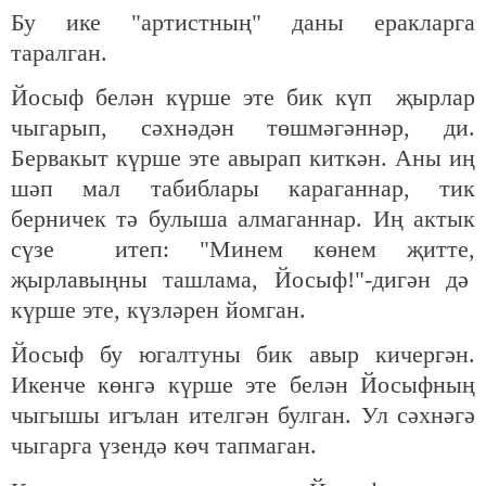
Бу ике "артистның" даны еракларга
таралган.
Йосыф белән күрше эте бик күп җырлар
чыгарып, сәхнәдән төшмәгәннәр, ди.
Бервакыт күрше эте авырап киткән. Аны иң
шәп мал табиблары караганнар, тик
берничек тә булыша алмаганнар. Иң актык
сүзе итеп: "Минем көнем җитте,
җырлавыңны ташлама, Йосыф!"-дигән дә
күрше эте, күзләрен йомган.
Йосыф бу югалтуны бик авыр кичергән.
Икенче көнгә күрше эте белән Йосыфның
чыгышы игълан ителгән булган. Ул сәхнәгә
чыгарга үзендә көч тапмаган.