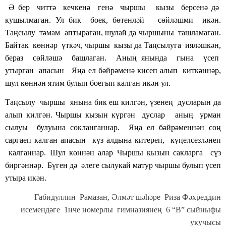
Ә бер читтә кечкенә генә чыршы кызы берсенә дә
кушылмаган. Ул бик боек, бөтенләй сөйләшми икән.
Таңсылу тәмам аптыраган, шулай да чыршыны ташламаган.
Байтак көннәр үткәч, чыршы кызы да Таңсылуга ияләшкән,
бераз сөйләшә башлаган. Аның янында гына үсеп
утырган апасын Яңа ел бәйрәменә кисеп алып киткәннәр,
шул көннән ятим булып боегып калган икән ул.
Таңсылу чыршы янына бик еш килгән, үзенең дусларын да
алып килгән. Чыршы кызын күргән дуслар аның урман
сылуы булуына сокланганнар. Яңа ел бәйрәменнән соң
саргаеп калган апасын күз алдына китереп, күңелсезләнеп
калганнар. Шул көннән алар Чыршы кызын сакларга сүз
биргәннәр. Бүген дә әлеге сылукай матур чыршы булып үсеп
утыра икән.
Габидуллин Рамазан, Әлмәт шәһәре Риза Фәхреддин
исемендәге 1нче номерлы гимназиянең 6 “В” сыйныфы
укучысы