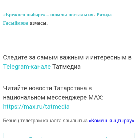
«Брежнев шәһәре» – шомлы ностальгия
.
Ризидә
Гасыймова
язмасы.
Следите за самым важным и интересным в
Telegram-канале
Татмедиа
Читайте новости Татарстана в
национальном мессенджере MАХ:
https://max.ru/tatmedia
Безнең телеграм каналга язылыгыз
«Көмеш кыңгырау»