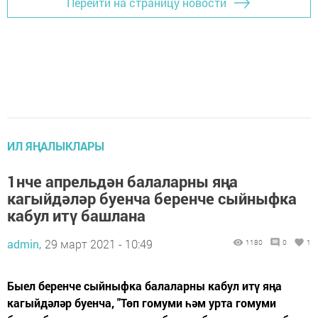
Перейти на страницу новости
ИЛ ЯҢАЛЫКЛАРЫ
1нче апрельдән балаларны яңа
кагыйдәләр буенча беренче сыйныфка
кабул итү башлана
admin,
29 март 2021 - 10:49
1180
0
1
Быел беренче сыйныфка балаларны кабул итү яңа
кагыйдәләр буенча, "Төп гомуми һәм урта гомуми