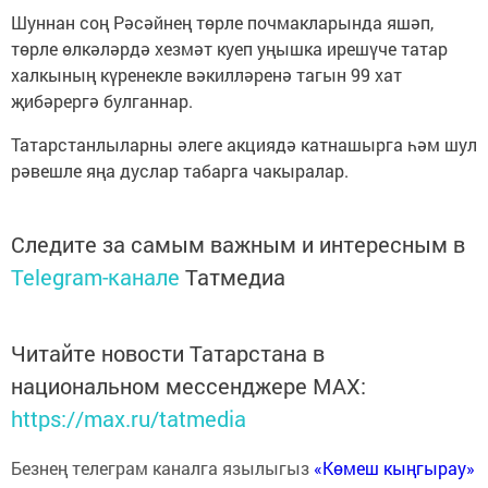
Шуннан соң Рәсәйнең төрле почмакларында яшәп,
төрле өлкәләрдә хезмәт куеп уңышка ирешүче татар
халкының күренекле вәкилләренә тагын 99 хат
җибәрергә булганнар.
Татарстанлыларны әлеге акциядә катнашырга һәм шул
рәвешле яңа дуслар табарга чакыралар.
Следите за самым важным и интересным в
Telegram-канале
Татмедиа
Читайте новости Татарстана в
национальном мессенджере MАХ:
https://max.ru/tatmedia
Безнең телеграм каналга язылыгыз
«Көмеш кыңгырау»