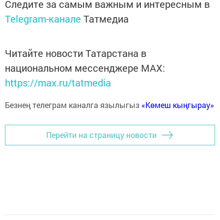
Следите за самым важным и интересным в
Telegram-канале
Татмедиа
Читайте новости Татарстана в
национальном мессенджере MАХ:
https://max.ru/tatmedia
Безнең телеграм каналга язылыгыз
«Көмеш кыңгырау»
Перейти на страницу новости