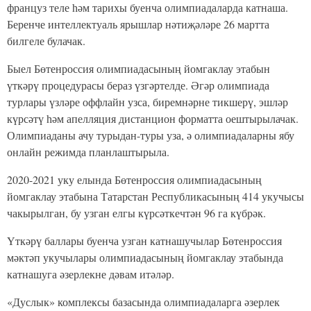
француз теле һәм тарихы буенча олимпиадаларда катнаша.
Беренче интеллектуаль ярышлар нәтиҗәләре 26 мартта
билгеле булачак.
Быел Бөтенроссия олимпиадасының йомгаклау этабын
үткәрү процедурасы бераз үзгәртелде. Әгәр олимпиада
турлары үзләре оффлайн узса, биремнәрне тикшерү, эшләр
күрсәтү һәм апелляция дистанцион форматта оештырылачак.
Олимпиаданы ачу турыдан-туры уза, ә олимпиадаларны ябу
онлайн режимда планлаштырыла.
2020-2021 уку елында Бөтенроссия олимпиадасының
йомгаклау этабына Татарстан Республикасының 414 укучысы
чакырылган, бу узган елгы күрсәткечтән 96 га күбрәк.
Үткәрү баллары буенча узган катнашучылар Бөтенроссия
мәктәп укучылары олимпиадасының йомгаклау этабында
катнашуга әзерлекне дәвам итәләр.
«Дуслык» комплексы базасында олимпиадаларга әзерлек