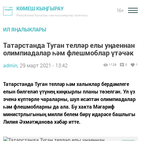
КӨМЕШ КЫҢГЫРАУ
16+
Республика балалар һәм яшүсмерләр газетасы
ИЛ ЯҢАЛЫКЛАРЫ
Татарстанда Туган телләр елы уңаеннан
олимпиадалар һәм флешмоблар үтәчәк
admin,
29 март 2021 - 13:42
1126
0
1
Татарстанда Туган телләр һәм халыклар бердәмлеге
елын билгеләп үтүнең киңкырлы планы төзелгән. Ул үз
эченә күптөрле чараларны, шул исәптән олимпиадалар
һәм флешмобларны да ала. Бу хакта Мәгариф
министрлыгының милли белем бирү идарәсе башлыгы
Лилия Әхмәтҗанова хәбәр итте.