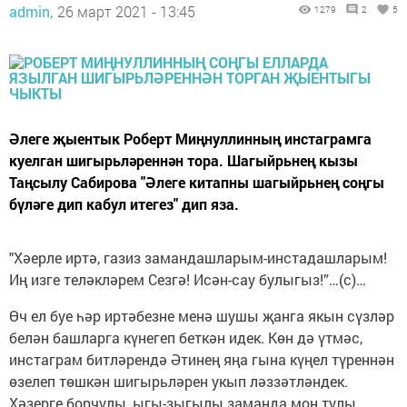
admin,
26 март 2021 - 13:45
1279
2
5
Әлеге җыентык Роберт Миңнуллинның инстаграмга
куелган шигырьләреннән тора. Шагыйрьнең кызы
Таңсылу Сабирова "Әлеге китапны шагыйрьнең соңгы
бүләге дип кабул итегез" дип яза.
"Хәерле иртә, газиз замандашларым-инстадашларым!
Иң изге теләкләрем Сезгә! Исән-сау булыгыз!”…(с)…
Өч ел буе һәр иртәбезне менә шушы җанга якын сүзләр
белән башларга күнегеп беткән идек. Көн дә үтмәс,
инстаграм битләрендә Әтинең яңа гына күңел түреннән
өзелеп төшкән шигырьләрен укып ләззәтләндек.
Хәзерге борчулы, ыгы-зыгылы заманда моң тулы,