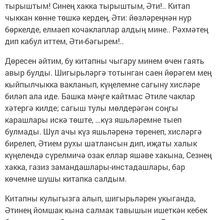
тырыштым! Синең хакка тырыштым, Әти!.. Китап
чыккан көнне төшкә кердең, Әти: йөзләреңнән нур
бөркелде, елмаеп кочаклаплар алдың мине.. Рәхмәтең
дип кабул иттем, Әти-бәгырем!..
Дөресен әйтим, бу китапны чыгару минем өчен гаять
авыр булды. Шигырьләргә тотынган саен йөрәгем мең
кыйпылчыкка вакланып, күңелемне сагыну хисләре
биләп ала иде. Башка мәңге кайтмас Әтиле чаклар
хәтергә килде; сагыш тулы мөлдерәгән соңгы
карашлары искә төште, …күз яшьләремне тыеп
булмады. Шул ачы күз яшьләренә төренеп, хисләргә
бирелеп, Әтием рухы шатлансын дип, иҗаты халык
күңелендә сүрелмичә озак еллар яшәве хакына, Сезнең
хакка, газиз замандашлары-инстадашлары, бар
көчемне шушы китапка салдым.
Китапны кулыгызга алып, шигырьләрен укыганда,
Әтинең йомшак кына салмак тавышын ишеткән кебек