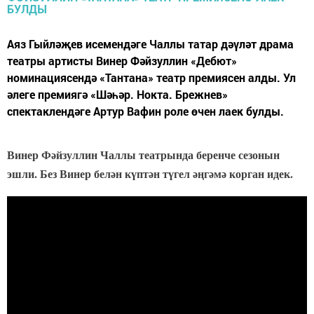
Аяз Гыйләҗев исемендәге Чаллы татар дәүләт драма
театры артисты Винер Фәйзуллин «Дебют»
номинациясендә «Тантана» театр премиясен алды. Ул
әлеге премиягә «Шәһәр. Нокта. Брежнев»
спектаклендәге Артур Вафин роле өчен лаек булды.
Винер Фәйзуллин Чаллы театрында беренче сезонын
эшли. Без Винер белән күптән түгел әңгәмә корган идек.