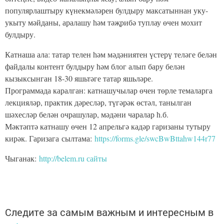
популярлаштыру күнекмәләрен булдыру максатыннан уку-
укыту мәйданы, аралашу һәм тәҗрибә туплау өчен мохит
булдыру.
Катнаша ала: татар телен һәм мәдәниятен үстерү теләге белән
файдалы контент булдыру һәм блог алып бару белән
кызыксынган 18-30 яшьтәге татар яшьләре.
Программада каралган: катнашучылар өчен төрле темаларга
лекцияләр, практик дәресләр, түгәрәк өстәл, танылган
шәхесләр белән очрашулар, мәдәни чаралар һ.б.
Мәктәптә катнашу өчен 12 апрельгә кадәр гаризаны тутыру
кирәк. Гаризага сылтама:
https://forms.gle/swcBwBttahw144r77
Чыганак:
http://belem.ru сайты
Следите за самым важным и интересным в