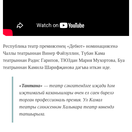
Республика театр премиясенең «Дебют» номинациясенә
Чаллы театрыннан Винер Фәйзуллин, Түбән Кама
театрыннан Рәдис Гарипов, ТЮЗдан Мария Мухортова, Буа
театрыннан Камилә Шәрифҗанова дәгъва иткән иде.
«Тантана»
— театр сәнгатендәге иҗади һәм
иҗтимагый казанышлары өчен ел саен бирелә
торган профессиональ премия. Ул Камал
театры сәхнәсеннән Халыкара театр көнендә
тапшырыла.