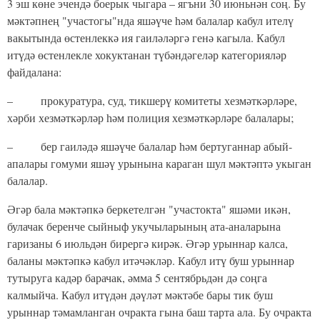
3 эш көне эчендә боерык чыгара – ягъни 30 июньнән соң. Бу
мәктәпнең "участогы"нда яшәүче һәм балалар кабул ителү
вакытында өстенлеккә ия гаиләләргә генә кагыла. Кабул
итүдә өстенлекле хокуктанан түбәндәгеләр категорияләр
файдалана:
– прокуратура, суд, тикшерү комитеты хезмәткәрләре,
хәрби хезмәткәрләр һәм полиция хезмәткәрләре балалары;
– бер гаиләдә яшәүче балалар һәм бертуганнар абый-
апалары гомуми яшәү урынына караган шул мәктәптә укыган
балалар.
Әгәр бала мәктәпкә беркетелгән "участокта" яшәми икән,
булачак беренче сыйныф укучыларының ата-аналарына
гаризаны 6 июльдән бирергә кирәк. Әгәр урыннар калса,
баланы мәктәпкә кабул итәчәкләр. Кабул итү буш урыннар
тутыруга кадәр барачак, әмма 5 сентябрьдән дә соңга
калмыйча. Кабул итүдән дәүләт мәктәбе бары тик буш
урыннар тәмамланган очракта гына баш тарта ала. Бу очракта