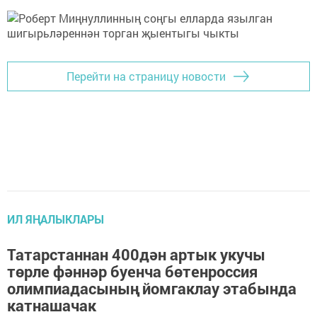
Перейти на страницу новости
ИЛ ЯҢАЛЫКЛАРЫ
Татарстаннан 400дән артык укучы
төрле фәннәр буенча бөтенроссия
олимпиадасының йомгаклау этабында
катнашачак