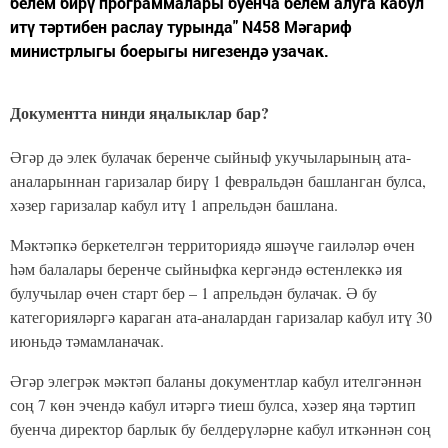
белем бирү программалары буенча белем алуга кабул
итү тәртибен раслау турында" N458 Мәгариф
министрлыгы боерыгы нигезендә узачак.
Документта нинди яңалыклар бар?
Әгәр дә элек булачак беренче сыйныф укучыларының ата-
аналарыннан гаризалар бирү 1 февральдән башланган булса,
хәзер гаризалар кабул итү 1 апрельдән башлана.
Мәктәпкә беркетелгән территориядә яшәүче гаиләләр өчен
һәм балалары беренче сыйныфка кергәндә өстенлеккә ия
булучылар өчен старт бер – 1 апрельдән булачак. Ә бу
категорияләргә караган ата-аналардан гаризалар кабул итү 30
июньдә тәмамланачак.
Әгәр элегрәк мәктәп баланы документлар кабул ителгәннән
соң 7 көн эчендә кабул итәргә тиеш булса, хәзер яңа тәртип
буенча директор барлык бу белдерүләрне кабул иткәннән соң