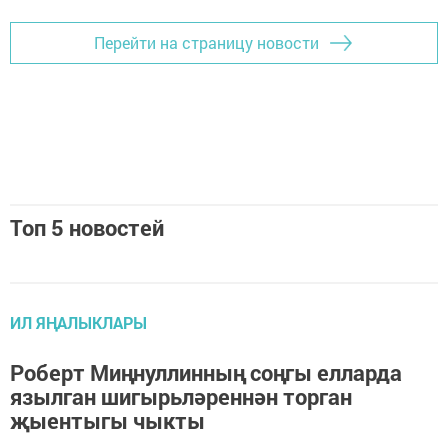
Перейти на страницу новости
Топ 5 новостей
ИЛ ЯҢАЛЫКЛАРЫ
Роберт Миңнуллинның соңгы елларда
язылган шигырьләреннән торган
җыентыгы чыкты