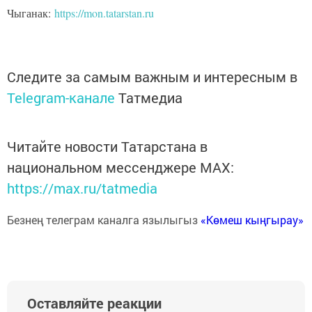
Чыганак:
https://mon.tatarstan.ru
Следите за самым важным и интересным в
Telegram-канале
Татмедиа
Читайте новости Татарстана в
национальном мессенджере MАХ:
https://max.ru/tatmedia
Безнең телеграм каналга язылыгыз
«Көмеш кыңгырау»
Оставляйте реакции