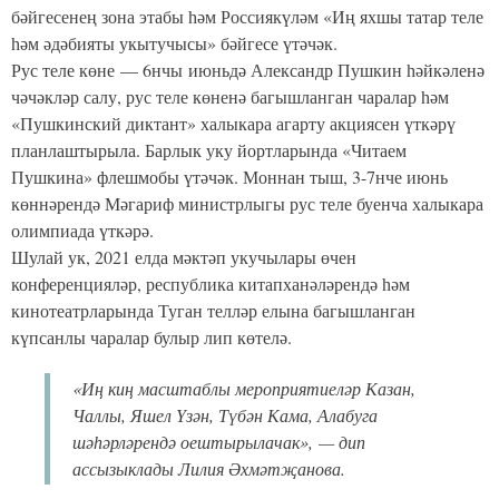
бәйгесенең зона этабы һәм Россиякүләм «Иң яхшы татар теле
һәм әдәбияты укытучысы» бәйгесе үтәчәк.
Рус теле көне — 6нчы июньдә Александр Пушкин һәйкәленә
чәчәкләр салу, рус теле көненә багышланган чаралар һәм
«Пушкинский диктант» халыкара агарту акциясен үткәрү
планлаштырыла. Барлык уку йортларында «Читаем
Пушкина» флешмобы үтәчәк. Моннан тыш, 3-7нче июнь
көннәрендә Мәгариф министрлыгы рус теле буенча халыкара
олимпиада үткәрә.
Шулай ук, 2021 елда мәктәп укучылары өчен
конференцияләр, республика китапханәләрендә һәм
кинотеатрларында Туган телләр елына багышланган
күпсанлы чаралар булыр лип көтелә.
«Иң киң масштаблы мероприятиеләр Казан,
Чаллы, Яшел Үзән, Түбән Кама, Алабуга
шәһәрләрендә оештырылачак», — дип
ассызыклады Лилия Әхмәтҗанова.