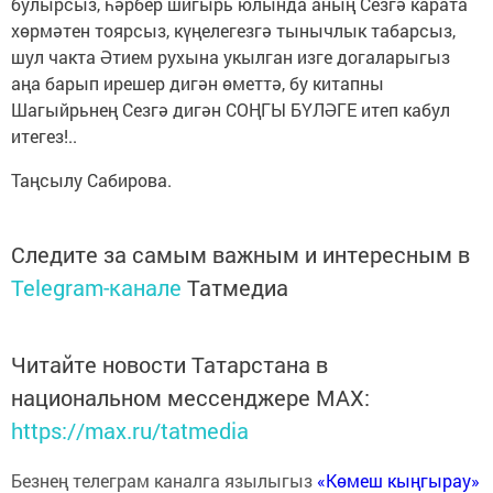
булырсыз, һәрбер шигырь юлында аның Сезгә карата
хөрмәтен тоярсыз, күңелегезгә тынычлык табарсыз,
шул чакта Әтием рухына укылган изге догаларыгыз
аңа барып ирешер дигән өметтә, бу китапны
Шагыйрьнең Сезгә дигән СОҢГЫ БҮЛӘГЕ итеп кабул
итегез!..
Таңсылу Сабирова.
Следите за самым важным и интересным в
Telegram-канале
Татмедиа
Читайте новости Татарстана в
национальном мессенджере MАХ:
https://max.ru/tatmedia
Безнең телеграм каналга язылыгыз
«Көмеш кыңгырау»