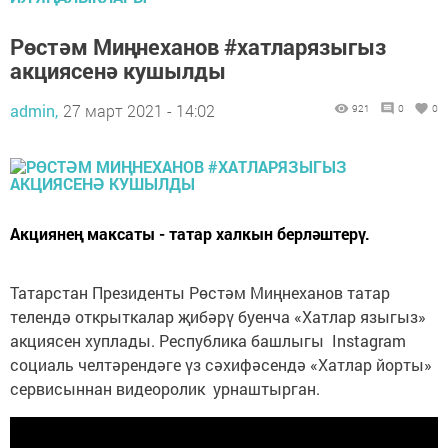
Рөстәм Миңнеханов #хатларязыгыз
акциясенә кушылды
admin,
27 март 2021 - 14:02
921
0
0
Акциянең максаты - татар халкын берләштерү.
Татарстан Президенты Рөстәм Миңнеханов татар
телендә открыткалар җибәрү буенча «Хатлар языгыз»
акциясен хуплады. Республика башлыгы Instagram
социаль челтәрендәге үз сәхифәсендә «Хатлар йорты»
сервисыннан видеоролик урнаштырган.