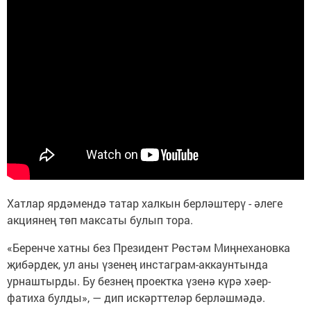
Хатлар ярдәмендә татар халкын берләштерү - әлеге
акциянең төп максаты булып тора.
«Беренче хатны без Президент Рөстәм Миңнехановка
җибәрдек, ул аны үзенең инстаграм-аккаунтында
урнаштырды. Бу безнең проектка үзенә күрә хәер-
фатиха булды», — дип искәрттеләр берләшмәдә.