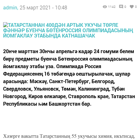
admin,
25 март 2021 - 10:48
1142
0
0
20нче марттан 30нчы апрельгә кадәр 24 гомуми белем
бирү предметы буенча Бөтенроссия олимпиадасының
йомгаклау этабы уза. Олимпиада Россия
Федерациясенең 16 төбәгендә оештырылачак, шулар
арасында: Мәскәү, Санкт-Петербург, Белгород,
Свердловск, Ульяновск, Төмән, Калининград, Түбән
Новгород, Киров өлкәләре, Ставрополь крае, Татарстан
Республикасы һәм Башкортстан бар.
Хәзерге вакытта Татарстанның 55 укучысы химия, икътисад,