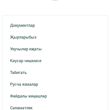
Документлар
Җырларыбыз
Укучылар иҗаты
Кәүсәр чишмәсе
Табигать
Русча язмалар
Файдалы киңәшләр
Сәламәтлек