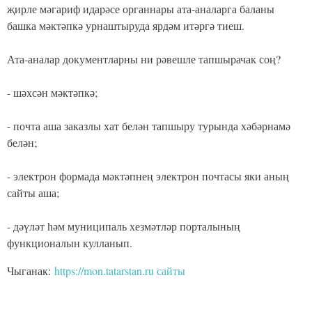
җирле мәгариф идарәсе органнары ата-аналарга баланы
башка мәктәпкә урнаштыруда ярдәм итәргә тиеш.
Ата-аналар документларны ни рәвешле тапшырачак соң?
- шәхсән мәктәпкә;
- почта аша заказлы хат белән тапшыру турында хәбәрнамә
белән;
- электрон формада мәктәпнең электрон почтасы яки аның
сайты аша;
- дәүләт һәм муниципаль хезмәтләр порталының
функционалын кулланып.
Чыганак:
https://mon.tatarstan.ru сайты