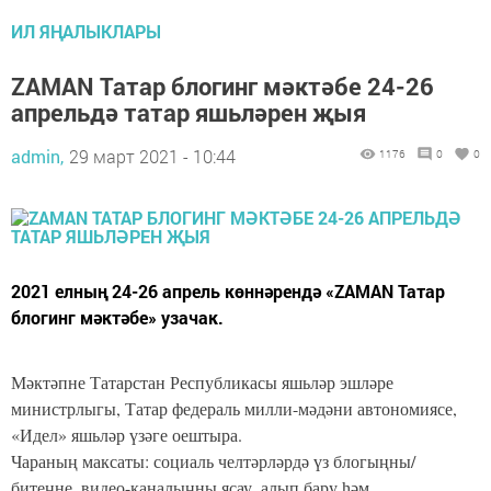
ИЛ ЯҢАЛЫКЛАРЫ
ZAMAN Татар блогинг мәктәбе 24-26
апрельдә татар яшьләрен җыя
admin,
29 март 2021 - 10:44
1176
0
0
2021 елның 24-26 апрель көннәрендә «ZAMAN Татар
блогинг мәктәбе» узачак.
Мәктәпне Татарстан Республикасы яшьләр эшләре
министрлыгы, Татар федераль милли-мәдәни автономиясе,
«Идел» яшьләр үзәге оештыра.
Чараның максаты: социаль челтәрләрдә үз блогыңны/
битеңне, видео-каналыңны ясау, алып бару һәм