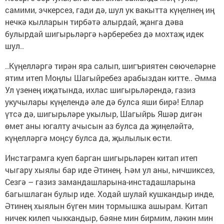
самими, эчкерсез, гади дә, шул ук вакытта күңелнең иң
нечкә кылларын тирбәтә алырдай, җанга дәва
булырдай шигырьләргә һәрберебез дә мохтаҗ идек
шул..
..Күңелләргә тирән яра салып, шигъриятен сөючеләрне
ятим итеп Моңлы Шагыйребез арабыздан китте.. Әмма
Ул үзенең иҗатында, ихлас шигырьләрендә, газиз
укучылары күңелендә әле дә булса яши бирә! Еллар
үтсә дә, шигырьләре укылыр, Шагыйрь Яшәр дигән
өмет аны югалту ачысын аз булса да җиңеләйтә,
күңелләргә моңсу булса да, җылылык өсти.
Инстаграмга куеп барган шигырьләрен китап итеп
чыгару хыялы бар иде Әтинең. Һәм ул аны, һичшиксез,
Сезгә – газиз замандашларына-инстадашларына
багышлаган булыр иде. Ходай шулай кушкандыр инде,
Әтинең хыялын бүген мин тормышка ашырам. Китап
ничек килеп чыккандыр, бәяне мин бирмим, ләкин мин