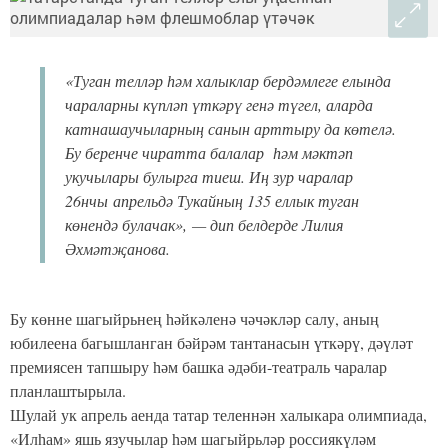
«Туган телләр һәм халыклар бердәмлеге елында
чараларны күпләп үткәрү генә түгел, аларда
катнашаучыларның санын арттыру да көтелә.
Бу беренче чиратта балалар һәм мәктәп
укучылары булырга тиеш. Иң зур чаралар
26нчы апрельдә Тукайның 135 еллык туган
көнендә булачак», — дип белдерде Лилия
Әхмәтҗанова.
Бу көнне шагыйрьнең һәйкәленә чәчәкләр салу, аның
юбилеена багышланган бәйрәм тантанасын үткәрү, дәүләт
премиясен тапшыру һәм башка әдәби-театраль чаралар
планлаштырыла.
Шулай ук апрель аенда татар теленнән халыкара олимпиада,
«Илһам» яшь язучылар һәм шагыйрьләр россиякүләм