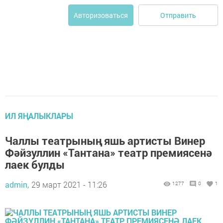
Отправить
Авторизоваться
ИЛ ЯҢАЛЫКЛАРЫ
Чаллы театрының яшь артисты Винер
Фәйзуллин «Тантана» театр премиясенә
лаек булды
admin,
29 март 2021 - 11:26
1277
0
1