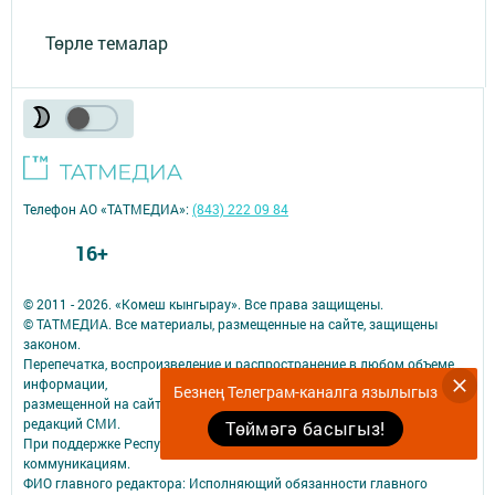
Төрле темалар
Телефон АО «ТАТМЕДИА»:
(843) 222 09 84
16+
© 2011 - 2026. «Комеш кынгырау». Все права защищены.
© ТАТМЕДИА. Все материалы, размещенные на сайте, защищены
законом.
Перепечатка, воспроизведение и распространение в любом объеме
информации,
Безнең Телеграм-каналга язылыгыз
размещенной на сайте, возможна только с письменного согласия
редакций СМИ.
Төймәгә басыгыз!
При поддержке Республиканского агентства по печати и массовым
коммуникациям.
ФИО главного редактора: Исполняющий обязанности главного