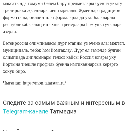
максатында гомуми белем бирү предметлары буенча укыту-
тренировка җыеннары оештырылды. Җыеннар традицион
форматта да, онлайн-платформаларда да уза. Балаларны
республикабызның иң яхшы тренерлары һәм укытучылары
әзерли.
Бөтенроссия олимпиадасы дүрт этапны үз эченә ала: мәктәп,
муниципаль, төбәк һәм йомгаклау. Дүрт ел гамәлдә булган
олимпиада дипломнары теләсә кайсы Россия югары уку
йортына тиешле профиль буенча имтиханнарсыз керергә
хокук бирә.
Чыганак: https://mon.tatarstan.ru/
Следите за самым важным и интересным в
Telegram-канале
Татмедиа