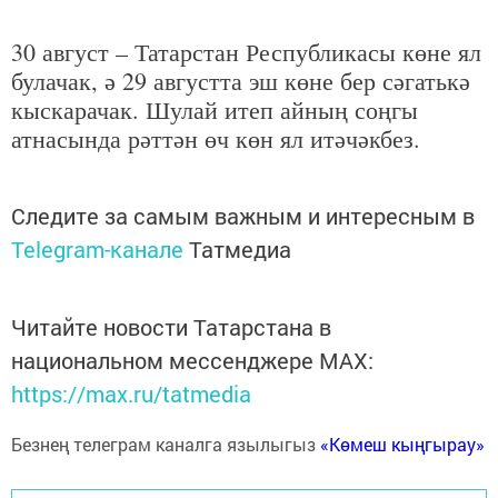
30 август – Татарстан Республикасы көне ял
булачак, ә 29 августта эш көне бер сәгатькә
кыскарачак. Шулай итеп айның соңгы
атнасында рәттән өч көн ял итәчәкбез.
Следите за самым важным и интересным в
Telegram-канале
Татмедиа
Читайте новости Татарстана в
национальном мессенджере MАХ:
https://max.ru/tatmedia
Безнең телеграм каналга язылыгыз
«Көмеш кыңгырау»