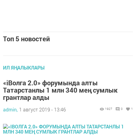
Топ 5 новостей
ИЛ ЯҢАЛЫКЛАРЫ
«іВолга 2.0» форумында алты
Татарстанлы 1 млн 340 мең сумлык
грантлар алды
admin,
1 август 2019 - 13:46
1927
0
1