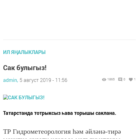
ИЛ ЯҢАЛЫКЛАРЫ
Сак булыгыз!
admin,
5 август 2019 - 11:56
1865
0
1
Татарстанда тотрыксыз һава торышы саклана.
ТР Гидрометеорология һәм әйләнә-тирә