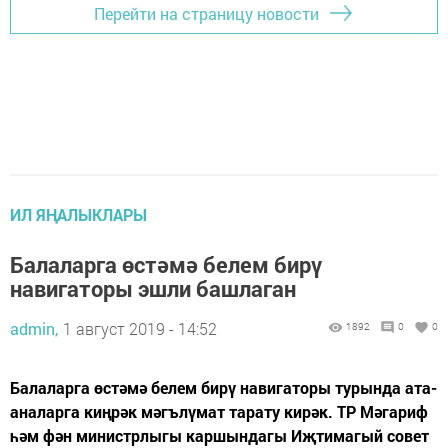
Перейти на страницу новости
ИЛ ЯҢАЛЫКЛАРЫ
Балаларга өстәмә белем бирү
навигаторы эшли башлаган
admin,
1 август 2019 - 14:52
1892
0
0
Балаларга өстәмә белем бирү навигаторы турында ата-
аналарга киңрәк мәгълүмат тарату кирәк. ТР Мәгариф
һәм фән министрлыгы каршындагы Иҗтимагый совет