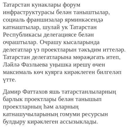
Татарстан кунаклары форум
инфраструктурасы белән таныштылар,
социаль франшизалар ярминкәсендә
катнаштылар, шулай ук Татарстан
Республикасы делегациясе белән
очраштылар. Очрашу кысаларында
делегатлар үз проектларын тәкъдим иттеләр.
Татарстан делегатларына мөрәҗәгать итеп,
Ләйлә Фазлыева уңышка ирешү өчен
максималь көч куярга кирәклеген билгеләп
үтте.
Дамир Фаттахов яшь татарстанлыларның
барлык проектлары белән танышып
проектларның һәм аларның
катнашучыларының гомуми ресурсын
булдыру кирәклеген ассызыклады.