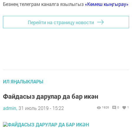
Безнең телеграм каналга язылыгыз
«Көмеш кыңгырау»
Перейти на страницу новости
ИЛ ЯҢАЛЫКЛАРЫ
Файдасыз дарулар да бар икән
admin,
31 июль 2019 - 15:22
1926
0
1