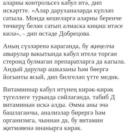
аларны контрольсез кабул итә, дип
искәртте. «Алар даруханәләрдә күпләп
сатыла. Монда кешеләргә аларны беренче
төчкерү белән сатып алмаска киңәш итәсе
килә», - дип өстәде Добрецова.
Аның сүзләренә караганда, бу җиңелчә
авырулар вакытында кабул ителә торган
стероид булмаган препаратларга да кагыла.
Андый дарулар ашказаны һәм бөергә
йогынты ясый, дип билгеләп үтте медик.
Витаминнар кабул итүнең кирәк-кирәк
түгеллеге турында сөйләгәндә, табиб Д
витаминын искә алды. Әмма аны эчә
башлаганчы, анализлар бирергә һәм
организмга, чыннан да, бу витамин
җитмәвенә инанырга кирәк.