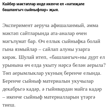
Кайбер мәктәпләр инде икенче ел «нәтиҗәле
башлангыч сыйныфлар» җыя.
Эксперимент аеруча афишаланмый, әмма
мәктәп сайтларында ата-аналар өчен
мәгълүмат бар. Өч еллык сыйныфка болай
гына язмыйлар – сайлап алуны узарга
кирәк. Шулай итеп, «башлангыч»ны дүрт ел
урынына өч елда укыту нәрсә белән аерыла?
Төп аерымлыклар укуның беренче елында.
Беренче сыйныф материалын укучылар
декабрьгә кадәр, ә гыйнвардан майга кадәр
– икенче сыйныф материалларын үтәргә
тиеш.