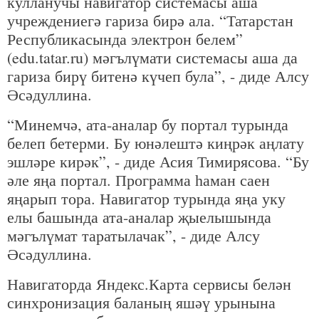
кулланучы навигатор системасы аша
учреждениегә гариза бирә ала. “Татарстан
Республикасында электрон белем”
(edu.tatar.ru) мәгълүмати системасы аша да
гариза бирү битенә күчеп була”, - диде Алсу
Әсәдуллина.
“Минемчә, ата-аналар бу портал турында
белеп бетерми. Бу юнәлештә киңрәк аңлату
эшләре кирәк”, - диде Асия Тимирясова. “Бу
әле яңа портал. Программа һаман саен
яңарып тора. Навигатор турында яңа уку
елы башында ата-аналар җыелышында
мәгълүмат таратылачак”, - диде Алсу
Әсәдуллина.
Навигаторда Яндекс.Карта сервисы белән
синхронизация баланың яшәү урынына