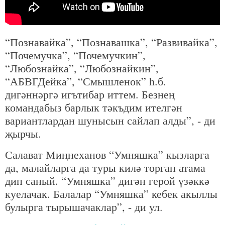
“Познавайка”, “Познавашка”, “Развивайка”,
“Почемучка”, “Почемучкин”,
“Любознайка”, “Любознайкин”,
“АБВГДейка”, “Смышленок” һ.б.
дигәннәргә игътибар иттем. Безнең
командабыз барлык тәкъдим ителгән
вариантлардан шунысын сайлап алды”, - ди
җырчы.
Салават Миңнеханов “Умняшка” кызларга
да, малайларга да туры килә торган атама
дип саный. “Умняшка” дигән герой үзәккә
куелачак. Балалар “Умняшка” кебек акыллы
булырга тырышачаклар”, - ди ул.