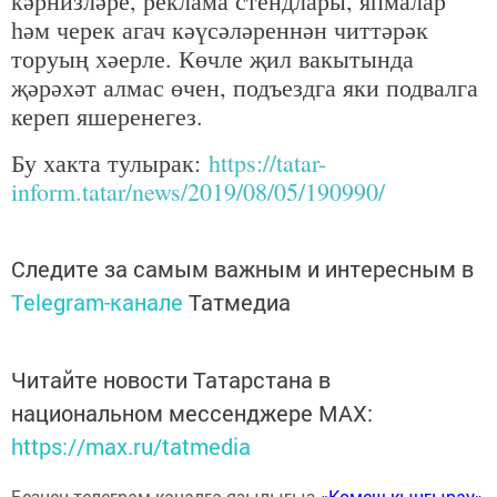
кәрнизләре, реклама стендлары, япмалар
һәм черек агач кәүсәләреннән читтәрәк
торуың хәерле. Көчле җил вакытында
җәрәхәт алмас өчен, подъездга яки подвалга
кереп яшеренегез.
Бу хакта тулырак:
https://tatar-
inform.tatar/news/2019/08/05/190990/
Следите за самым важным и интересным в
Telegram-канале
Татмедиа
Читайте новости Татарстана в
национальном мессенджере MАХ:
https://max.ru/tatmedia
Безнең телеграм каналга язылыгыз
«Көмеш кыңгырау»