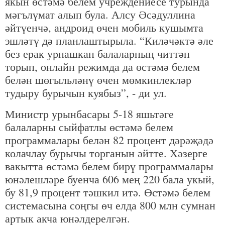
якын өстәмә белем учреждениесе турында
мәгълүмат алып була. Алсу Әсәдуллина
әйтүенчә, андроид өчен мобиль кушымта
эшләтү дә планлаштырыла. “Киләчәктә әле
без ерак урнашкан балаларның читтән
торып, онлайн режимда да өстәмә белем
белән шөгыльләнү өчен мөмкинлекләр
тудыру бурычын куябыз”, - ди ул.
Министр урынбасары 5-18 яшьтәге
балаларны сыйфатлы өстәмә белем
программалары белән 82 процент дәрәҗәдә
колачлау бурычы торганын әйтте. Хәзерге
вакытта өстәмә белем бирү программалары
юнәлешләре буенча 606 мең 220 бала укый,
бу 81,9 процент тәшкил итә. Өстәмә белем
системасына соңгы өч елда 800 млн сумнан
артык акча юнәлдерелгән.