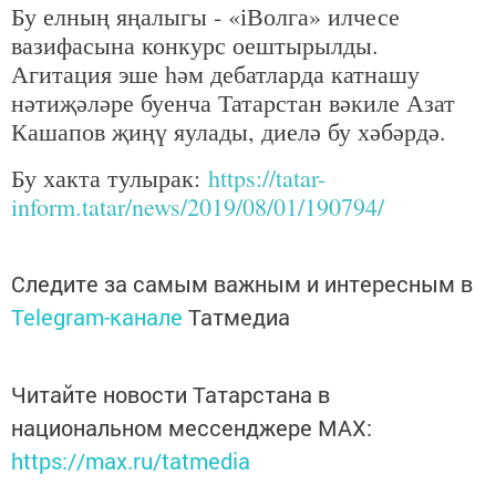
Бу елның яңалыгы - «іВолга» илчесе
вазифасына конкурс оештырылды.
Агитация эше һәм дебатларда катнашу
нәтиҗәләре буенча Татарстан вәкиле Азат
Кашапов җиңү яулады, диелә бу хәбәрдә.
Бу хакта тулырак:
https://tatar-
inform.tatar/news/2019/08/01/190794/
Следите за самым важным и интересным в
Telegram-канале
Татмедиа
Читайте новости Татарстана в
национальном мессенджере MАХ:
https://max.ru/tatmedia