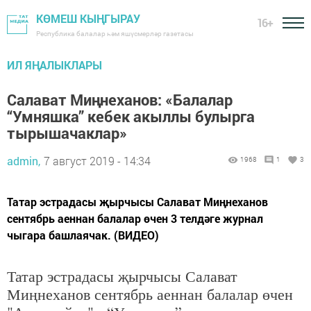
КӨМЕШ КЫҢГЫРАУ
16+
Республика балалар һәм яшүсмерләр газетасы
ИЛ ЯҢАЛЫКЛАРЫ
Салават Миңнеханов: «Балалар
“Умняшка” кебек акыллы булырга
тырышачаклар»
admin,
7 август 2019 - 14:34
1968
1
3
Татар эстрадасы җырчысы Салават Миңнеханов
сентябрь аеннан балалар өчен 3 телдәге журнал
чыгара башлаячак. (ВИДЕО)
Татар эстрадасы җырчысы Салават
Миңнеханов сентябрь аеннан балалар өчен