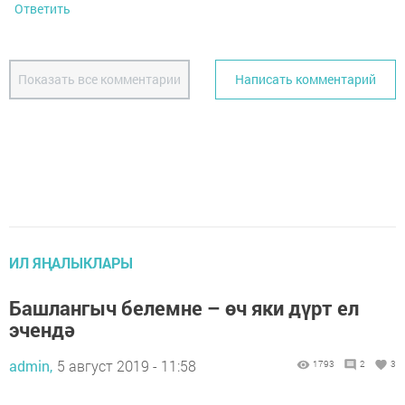
Ответить
Показать все комментарии
Написать комментарий
ИЛ ЯҢАЛЫКЛАРЫ
Башлангыч белемне – өч яки дүрт ел
эчендә
admin,
5 август 2019 - 11:58
1793
2
3