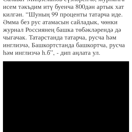
исем тәкъдим итү буенча 800дән артык хат
килгән. “Шуның 99 проценты татарча иде.
Әмма без рус атамасын сайладык, чөнки
журнал Россиянең башка төбәкләрендә дә
чыгачак. Татарстанда татарча, русча һәм
инглизчә, Башкортстанда башкортча, русча
һәм инглизчә һ.б”, - дип аңлата ул.