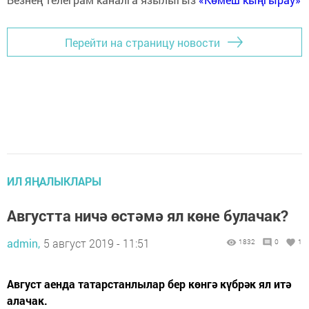
Перейти на страницу новости
ИЛ ЯҢАЛЫКЛАРЫ
Августта ничә өстәмә ял көне булачак?
admin,
5 август 2019 - 11:51
1832
0
1
Август аенда татарстанлылар бер көнгә күбрәк ял итә
алачак.