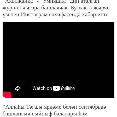
"Акылкайка" - “Умняшка” дип аталган
журнал чыгара башлаячак. Бу хакта җырчы
үзенең Инстаграм сәхифәсендә хәбәр итте.
“Аллаһы Тәгалә ярдәме белән сентябрьдә
башлангыч сыйныф балалары һәм