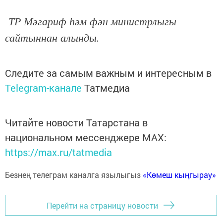
ТР Мәгариф һәм фән министрлыгы
сайтыннан алынды.
Следите за самым важным и интересным в
Telegram-канале
Татмедиа
Читайте новости Татарстана в
национальном мессенджере MАХ:
https://max.ru/tatmedia
Безнең телеграм каналга язылыгыз
«Көмеш кыңгырау»
Перейти на страницу новости