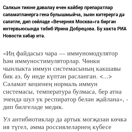
Салкын тиюне дәвалау өчен кайбер препаратлар
сәламәтләнергә генә булышмыйча, зыян китерергә дә
сәләтле, дип сөйләде «Вечерняя Москва»га биргән
интервьюсында табиб Ирина Добрецова. Бу хакта РИА
Новости хәбәр итә.
«Иң файдасыз чара — иммуномодулятор
һәм иммуностимуляторлар. Чөнки
чынлыкта иммун системасының какшавы
бик аз, бу инде күптән расланган. <...>
Сәламәт кешенең нормаль иммун
системасы, температура булмаса, бер атна
эчендә шул ук респиратор белән җайлана», -
дип билгеләде медик.
Ул антибиотиклар да артык могҗазаи көчкә
ия түгел, әмма россиялеләрнең күбесе