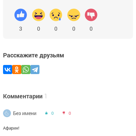
3
0
0
0
0
Расскажите друзьям
Комментарии
1
Без имени
0
0
Афәрин!