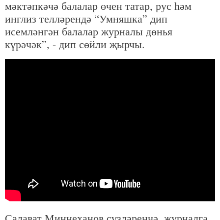
мәктәпкәчә балалар өчен татар, рус һәм
инглиз телләрендә “Умняшка” дип
исемләнгән балалар журналы дөнья
күрәчәк”, - дип сөйли җырчы.
Салават Миңнеханов сүзләренчә, журналга