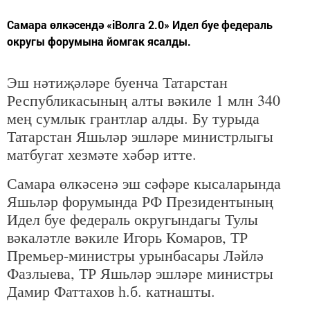
Самара өлкәсендә «іВолга 2.0» Идел буе федераль
округы форумына йомгак ясалды.
Эш нәтиҗәләре буенча Татарстан
Республикасының алты вәкиле 1 млн 340
мең сумлык грантлар алды. Бу турыда
Татарстан Яшьләр эшләре министрлыгы
матбугат хезмәте хәбәр итте.
Самара өлкәсенә эш сәфәре кысаларында
Яшьләр форумында РФ Президентының
Идел буе федераль округындагы Тулы
вәкаләтле вәкиле Игорь Комаров, ТР
Премьер-министры урынбасары Ләйлә
Фазлыева, ТР Яшьләр эшләре министры
Дамир Фаттахов һ.б. катнашты.