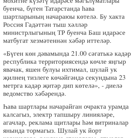
мохитне күзәтү идарәсе мәгълүматлары
буенча, бүген Татарстанда һава
шартларының начараюы көтелә. Бу хакта
Россия Гадәттән тыш хәлләр
министрлыгының ТР буенча Баш идарәсе
матбугат хезмәтеннән хәбәр иттеләр.
«Бүген көн дәвамында 21.00 сәгатькә кадәр
республика территориясендә көчле яңгыр
явачак, яшен булуы ихтимал, шулай ук
җилнең тизлеге көчәйгәндә секундына 23
метрга кадәр җитәр дип көтелә», - диелә
ведомство хәбәрендә.
Һава шартлары начарайган очракта урамда
калсагыз, электр тапшыру линияләре,
агачлар, реклама щитлары һәм витриналар
янында тормагыз. Шулай ук йорт