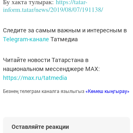
Бу хакта тулырак:
https://tatar-
inform.tatar/news/2019/08/07/191138/
Следите за самым важным и интересным в
Telegram-канале
Татмедиа
Читайте новости Татарстана в
национальном мессенджере MАХ:
https://max.ru/tatmedia
Безнең телеграм каналга язылыгыз
«Көмеш кыңгырау»
Оставляйте реакции