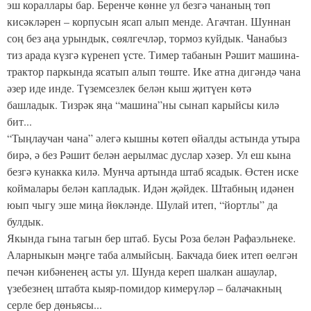
эш кораллары бар. Беренче көнне ул безгә чананың төп
кисәкләрен – корпусын ясап алып менде. Агачтан. Шуннан
соң без аңа урындык, сөялгечләр, тормоз куйдык. Чанабыз
тиз арада күзгә күренеп үсте. Тимер табанын Рәшит машина-
трактор паркында ясатып алып төште. Ике атна дигәндә чана
әзер иде инде. Түземсезлек белән кыш җитүен көтә
башладык. Тизрәк яңа “машина”ны сынап карыйсы килә
бит...
“Тыңлаучан чана” әлегә кышны көтеп өйалды астында утыра
бирә, ә без Рәшит белән аерылмас дуслар хәзер. Ул еш кына
безгә кунакка килә. Мунча артында штаб ясадык. Өстен иске
коймалары белән капладык. Идән җәйдек. Штабның идәнен
юып чыгу эше миңа йөкләнде. Шулай итеп, “йортлы” да
булдык.
Якында гына тагын бер штаб. Бусы Роза белән Рафаэльнеке.
Аларныкын мәңге таба алмыйсың. Бакчада биек итеп өелгән
печән кибәненең асты ул. Шунда кереп шалкан ашаулар,
үзебезнең штабта кыяр-помидор кимерүләр – балачакның
серле бер дөньясы...