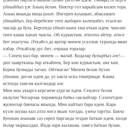
уйныйбыз үзе Аның белән. Никтер гел карыйсым килеп тора.
Аның янында миңа рәхәт. Иөгереп-куышып, әбәкләшеп
уйныйбыз, бер-беребезне этеп җибәреп көлешә­без, егылган
чаклар да була. Берсендә уйнап кына таш аткан идем, чынлап
тиеп кашы канап чыкты. Әй курыктым, әти­сенә әйтер, әтисе
бит укытучы. Әткәйгә дә җитәр минем усаллык турында яман
хәбәр. Әткәйләр дус бит, очраша торалар:
— Синең кыз бар, минем — малай. Кодалар булырбыз әле!—
дип шаяртканы бар әткәйнең. Бер көн курыктым, ике көн.
Берни булмады тагын. Әйтмәгән! Минем белән бүтән
уйнамас дигән идем дә, ул хакта искә төшермәде. Кашы
өстендә тамгам калгандыр әле.
Мин аны укырга кергәнче күргән идем. Сеңлесе белән
икәүләп Чогырчак чирәмендә бәбкә саклыйлар. Сәләхетдин
җизниләр бакчасы янында. Мин кайтып бара идем. Кара
күзле шушы кыз әллә нигә якын тоелды, үзенә тартты. Бакча
буеннан яланаяк саз сөреп барганда тездән баткан идем, көлде
болар чыркылдап. Инде юри кыланам, ләмгә баткан булам,