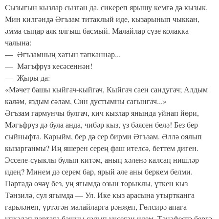
Сызыгын кызлар сызган да, сике­реп ярышу кемгә дә кызык.
Мин килгәндә Әгъзам титаклый иде, кызарынып чыккан,
әмма сыңар аяк ялгыш басмый. Малайлар сүзе колакка
чалына:
— Әгъзамның хатын тапканнар...
— Мәгъфрүз кесәсеннән!
— Җыры да:
«Мәчет башы кыйгач-кыйгач, Кыйгач саен сандугач; Алдым
каләм, яздым сәлам, Син дустымны сагынгач...»
Әгъзам гармунчы булгач, кич кызлар янында уйнап йө­ри,
Мәгъфрүз дә була анда, чибәр кыз, үз бәясен белә! Без бер
сыйныфта. Карыйм, бер дә сер бирми Әгъзам. Әллә оялып
кызарганмы? Иң яшерен серең фаш ителсә, беттем диген.
Эсселе-суыклы булып китәм, аның хәленә калсаң нишләр
идең? Минем дә серем бар, ярый әле аны беркем белми.
Партада өчәү без, уң ягымда озын торыклы, үткен кыз
Тәнзилә, сул ягымда — Ул. Ике кыз арасына утырткан­га
гарьләнеп, үртәгән малайларга рәнҗеп, Гөлсирә апага
үпкәләп партага башны салып үксегән идем. Тәнәфестә бергә