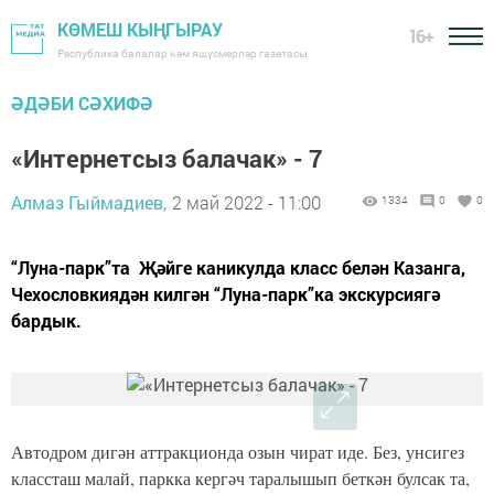
КӨМЕШ КЫҢГЫРАУ
16+
Республика балалар һәм яшүсмерләр газетасы
ӘДӘБИ СӘХИФӘ
«Интернетсыз балачак» - 7
Алмаз Гыймадиев,
2 май 2022 - 11:00
1334
0
0
“Луна-парк”та Җәйге каникулда класс белән Казанга,
Чехословкиядән килгән “Луна-парк”ка экскурсиягә
бардык.
Автодром дигән аттракционда озын чират иде. Без, унсигез
классташ малай, паркка кергәч таралышып беткән булсак та,