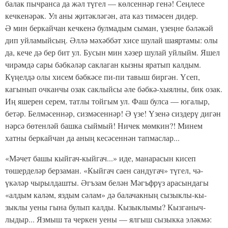
балак пычранса да жәл түгел — көлсеннәр генә! Сеңлесе
кечкенәрәк. Ул аны җитәкләгән, ата каз тимә­сен дидер.
Ә мин беркайчан кечкенә булмадым сыман, үзеңне бәлә­кәй
дип уйламыйсың. Әллә мәхәббәт хисе шулай шаяр­тамы: олы
да, кече дә бер бит ул. Бусын мин хәзер шулай уйлыйм. Яшел
чирәмдә сары бәбкәләр саклаган кызны яра­тып калдым.
Күңелдә олы хисем бәбкәсе пи-пи тавыш биргән. Үсеп,
кагынып очканчы озак саклыйсы әле бәбкә-хыялны, бик озак.
Иң яшерен серем, татлы тойгым ул. Фаш булса — югалыр,
бетәр. Белмәсеннәр, сизмәсеннәр! Ә үзе! Үзенә сиздерү дигән
нәрсә бөтенләй башка сыймый! Ничек мөмкин?! Минем
хатны беркайчан да аның кесәсеннән тап­маслар...
«Мәчет башы кыйгач-кыйгач...» иде, манарасын кисеп
төшерделәр берзаман. «Кыйгач саен сандугач» түгел, чә­
үкәләр чырылдашты. Әгъзам белән Мәгъфрүз арасындагы
«алдым каләм, яздым сәлам» дә балачакның сызыклы-кы-
зыклы уены гына булып калды. Кызыклымы? Кызганыч­
лыдыр... Язмыш та черкен уены — ялгыш сызыкка эләкмә: