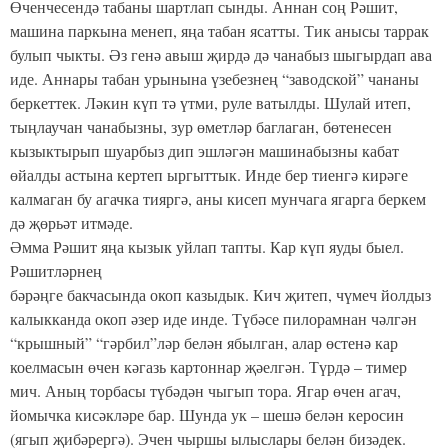
Өченчесендә табаны шартлап сынды. Аннан соң Рәшит,
машина паркына менеп, яңа табан ясатты. Тик анысы таррак
булып чыкты. Әз генә авыш җирдә дә чанабыз шыгырдап ава
иде. Аннары табан урынына үзебезнең “заводской” чананы
беркеттек. Ләкин күп тә үтми, руле ватылды. Шулай итеп,
тыңлаучан чанабызны, зур өметләр баглаган, бөтенесен
кызыктырып шуарбыз дип эшләгән машинабызны кабат
өйалды астына кертеп ыргыттык. Инде бер тиенгә кирәге
калмаган бу агачка тияргә, аны кисеп мунчага ягарга беркем
дә җөрьәт итмәде.
Әмма Рәшит яңа кызык уйлап тапты. Кар күп яуды быел.
Рәшитләрнең
бәрәңге бакчасында окоп казыдык. Кич җитеп, чүмеч йолдыз
калыкканда окоп әзер иде инде. Түбәсе пилорамнан чәлгән
“крышный” “гәрбил”ләр белән ябылган, алар өстенә кар
коелмасын өчен кәгазь картоннар җәелгән. Түрдә – тимер
мич. Аның торбасы түбәдән чыгып тора. Ягар өчен агач,
йомычка кисәкләре бар. Шунда ук – шешә белән керосин
(ягып җибәрергә). Эчен чыршы ылыслары белән бизәдек.