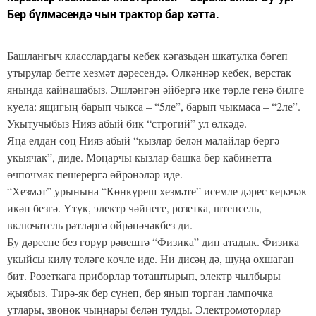
Бер бүлмәсендә чын трактор бар хәтта.
Башлангыч класслардагы кебек кәгазьдән шкатулка бөгеп
утырулар бетте хезмәт дәресендә. Өлкәннәр кебек, верстак
янында кайнашабыз. Эшләнгән әйбергә ике төрле генә билге
куела: ящигың барып чыкса – “5ле”, барып чыкмаса – “2ле”.
Укытучыбыз Нияз абый бик “строгий” ул өлкәдә.
Яңа елдан соң Нияз абый “кызлар белән малайлар бергә
укыячак”, диде. Моңарчы кызлар башка бер кабинетта
өчпочмак пешерергә өйрәнәләр иде.
“Хезмәт” урынына “Көнкүреш хезмәте” исемле дәрес керәчәк
икән безгә. Үтүк, электр чәйнеге, розетка, штепсель,
включатель рәтләргә өйрәнәчәкбез ди.
Бу дәресне без горур рәвештә “Физика” дип атадык. Физика
укыйсы килү теләге көчле иде. Ни дисәң дә, шуңа охшаган
бит. Розеткага приборлар тоташтырып, электр чылбыры
җыябыз. Тирә-як бер сүнеп, бер янып торган лампочка
утлары, звонок чыңнары белән тулды. Электромоторлар