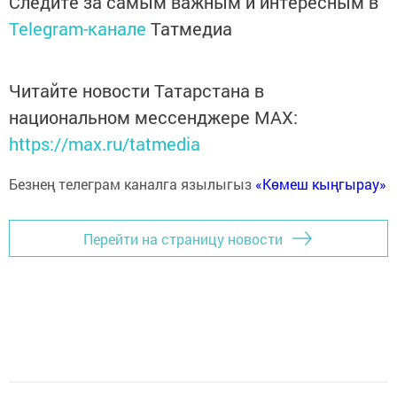
Следите за самым важным и интересным в
Telegram-канале
Татмедиа
Читайте новости Татарстана в
национальном мессенджере MАХ:
https://max.ru/tatmedia
Безнең телеграм каналга язылыгыз
«Көмеш кыңгырау»
Перейти на страницу новости