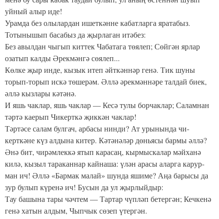
уйный алыр иде!
Урамда без олылардан ишеткәнне кабатларга яратабыз.
Тотынышып басабыз да җырлаган итәбез:
Без авылдан чыгып киттек Чабатага төялеп; Сөйгән ярлар
озатып калды Әрекмәнгә сөялеп...
Көлке җыр инде, кызык итеп әйткәннәр генә. Тик шуны
торып-торып искә төшерәм. Әллә әрекмәннәре талдай биек,
әллә кызлары кәтәнә.
И яшь чаклар, яшь чаклар — Кесә тулы борчаклар; Саламнан
тәртә каерып Чикерткә җиккән чаклар!
Тәртәсе салам булгач, арбасы нинди? Ат урынында чи­
керткәне күз алдына китер. Кәтәнәләр дөньясы бармы әллә?
Әнә бит, чирәмлеккә ятып карасаң, кырмыскалар мәйханә
килә, кызыл тараканнар кайнаша: үлән арасы аларга карур­
ман ич! Әллә «Бармак малай» шунда яшиме? Аңа барысы да
зур булып күренә ич! Бусын да ул җырлыйдыр:
Тау башына тары чәчтем — Тартар чүпләп бетергән; Кечкенә
генә хатын алдым, Чыпчык сөзеп үтергән.