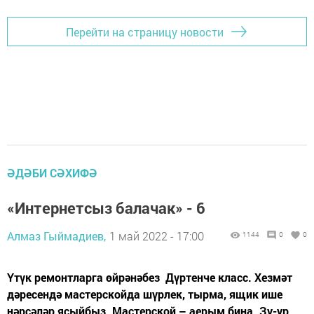
Перейти на страницу новости
ӘДӘБИ СӘХИФӘ
«Интернетсыз балачак» - 6
Алмаз Гыймадиев,
1 май 2022 - 17:00
1144
0
0
Үтүк ремонтларга өйрәнәбез Дүртенче класс. Хезмәт
дәресендә мастерскойда шүрлек, тырма, ящик ише
нәрсәләр ясыйбыз. Мастерской – аерым бина. Зу-ур.