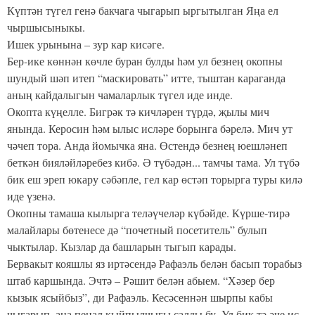
Күптән түгел генә бакчага чыгарып ыргытылган Яңа ел
чыршысыныкы.
Ишек урынына – зур кар кисәге.
Бер-ике көннән көчле буран булды һәм ул безнең окопны
шундый шәп итеп “маскировать” итте, тыштан караганда
аның кайдалыгын чамаларлык түгел иде инде.
Окопта күңелле. Бигрәк тә кичләрен түрдә, җылы мич
янында. Керосин һәм ылыс исләре борынга бәрелә. Мич ут
чәчеп тора. Анда йомычка яна. Өстендә безнең юешләнеп
беткән бияләйләребез кибә. Ә түбәдән... тамчы тама. Ул түбә
бик еш эреп юкару сәбәпле, гел кар өстәп торырга туры килә
иде үзенә.
Окопны тамаша кылырга теләүчеләр күбәйде. Күрше-тирә
малайлары бөтенесе дә “почетный посетитель” булып
чыктылар. Кызлар да башларын тыгып карады.
Бервакыт кояшлы яз иртәсендә Рафаэль белән басып торабыз
штаб каршында. Эчтә – Рәшит белән абыем. “Хәзер бер
кызык ясыйбыз”, ди Рафаэль. Кесәсеннән шырпы кабы
чыгарып, аңа пенал кыйпылчыгы салды бу. Ул бик тә әче ис