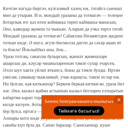
Кичтән вәгъдә биргәч, кузгалмый хәлең юк, тәтәйгә сыенып
мин дә утырам. И-и, мондый уразаны да тотмагач — телеңне
йотарлык ич: каз итен кой­макка төреп каймакка манасың.
Әнә, каяндыр җимеш тә чыккан. Аларын да учка төртә тәтәй.
Мондый уразаны да тотмагач! Сабакташ Низаметдин җидене
тоткан инде. Ә нигә, әгузе-бисмилла диген дә сәхәр ашап ят
та йокла! Йоклыйбыз аны, йок...
Ураза тотсаң, саваплы булырсың, җәннәт җимешләре
ашарсың ди, кәүсәр чишмәләреннән тәмле сулар эчәрсең.
Әллә шул хакта уйлап ятканга, йокы да тәмле булды. Иртән
уянсам, самавыр чыжламый, учак караңгы, тәмле исләр юк.
Ни булган, кая киткәннәр? Беркем беркая китмәгән, ураза бит
әле. Әнә, кызыл җәймә астыннан кызыл битләрен ел­тыратып
кабартма карап тора, ә мин аны күрмәскә тиеш. Авыз сулары
Безнең Телеграм-каналга язылыгыз
килде килүен, йотып җибәрдем, ураза бозыл­мастыр. Бүген —
Төймәгә басыгыз!
бер булса, иртәгә — ике, берсекөнгә өч дип санармын.
Аннары китә инде ул рәттән. Вәяскарнәй дә алдан башлаган,
савабы күп була ди. Санап баралар. Сана­сыннар, куып