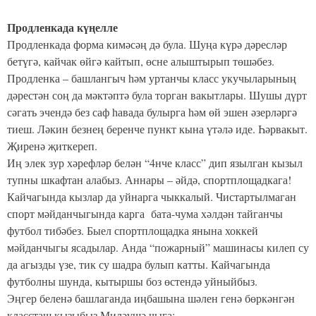
Продленкада күңелле
Продленкада форма кимәсәң дә була. Шуңа күрә дәресләр
бетүгә, кайчак өйгә кайтып, өсне алыштырып төшәбез.
Продленка – башлангыч һәм уртанчы класс укучыларының
дәрестән соң да мәктәптә була торган вакытлары. Шушы дүрт
сәгать эчендә без саф һавада булырга һәм өй эшен әзерләргә
тиеш. Ләкин безнең беренче пункт кына үтәлә иде. Һәрвакыт.
Җиренә җиткереп.
Иң элек зур хәрефләр белән “4нче класс” дип язылган кызыл
тупны шкафтан алабыз. Аннары – әйдә, спортплощадкага!
Кайчагында кызлар да уйнарга чыккалый. Чистартылмаган
спорт мәйданчыгында карга бата-чума хәлдән тайганчы
футбол тибәбез. Быел спортплощадка янына хоккей
мәйданчыгы ясадылар. Анда “пожарный” машинасы килеп су
да агызды үзе, тик су шадра булып катты. Кайчагында
футболны шунда, кытыршы боз өстендә уйныйбыз.
Эңгер беленә башлаганда иңбашына шәлен генә бөркәнгән
классташ кызыбыз Миләүшә чыга: