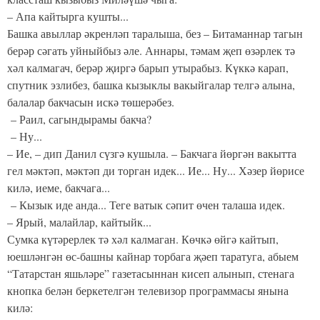
– Апа кайтырга кушты...
Башка авыллар әкренләп таралыша, без – Битаманнар тагын
берәр сәгать уйныйбыз әле. Аннары, тәмам җеп өзәрлек тә
хәл калмагач, берәр җиргә барып утырабыз. Күккә карап,
спутник эзлибез, башка кызыклы вакыйгалар телгә алына,
балалар бакчасын искә төшерәбез.
– Раил, сагындырамы бакча?
– Ну...
– Ие, – дип Данил сүзгә кушыла. – Бакчага йөргән вакытта
гел мәктәп, мәктәп ди торган идек... Ие... Ну... Хәзер йөрисе
килә, иеме, бакчага...
– Кызык иде анда... Теге ватык сәпит өчен талаша идек.
– Ярый, малайлар, кайтыйк...
Сумка күтәрерлек тә хәл калмаган. Көчкә өйгә кайтып,
юешләнгән өс-башны кайнар торбага җәеп таратуга, абыем
“Татарстан яшьләре” газетасыннан кисеп алынып, стенага
кнопка белән беркетелгән телевизор программасы янына
килә: