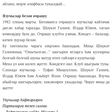
әйләнә, морзе әлифбасы тукылдый...
Язучылар белән очрашу
1982 елның марты. Битаманга очрашуга язучылар кайтачак
дигән хәбәр таралды. Шәүкәт Галиев, Илдар Юзеев, тагын
кемнәрдер була ди. Очрашу клубта узачак. Көндез – балалар,
кичен зурлар белән.
Бу тантаналы чарага әзерләнә башладык. Миңа Шәүкәт
Галиевның “Онытылган...” шигырен ятларга һәм кулларны
болгый-болгый шуны матур итеп сөйләргә куштылар.
Менә ул көн килеп җитте. Көндезге ике. Клуб шыгрым тулы.
Сәхнәдә язучылар – Туфан Миңнуллин, Шәүкәт Галиев,
Илдар Юзеев һәм Альберт Яхин. Очрашу башланды. Язучы
абыйлар шигырьләрен, хикәяләрен укыдылар. Чират миңа да
җитте:
Укучылар дәфтәрләрен
Парталарга тезеп салган.
– Дәфтәрләрең кайда, Мәсгуть?