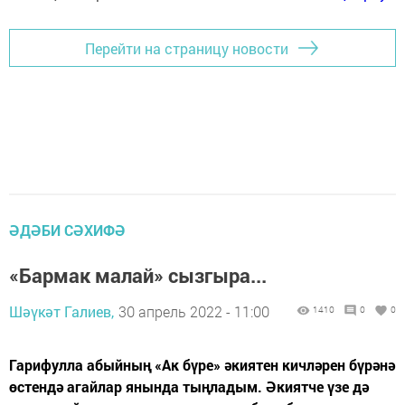
Перейти на страницу новости
ӘДӘБИ СӘХИФӘ
«Бармак малай» сызгыра...
Шәүкәт Галиев,
30 апрель 2022 - 11:00
1410
0
0
Гарифулла абыйның «Ак бүре» әкиятен кичләрен бүрәнә
өстендә агайлар янында тыңладым. Әкиятче үзе дә