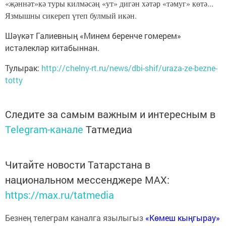
«җәннәт»кә туры килмәсәң «ут» дигән хәтәр «тәмуг» көтә...
Язмышны сикереп үтеп булмый икән.
Шәүкәт Галиевның «Минем беренче гомерем»
истәлекләр китабыннан.
Тулырак:
http://chelny-rt.ru/news/dbi-shif/uraza-ze-bezne-
totty
Следите за самым важным и интересным в
Telegram-канале
Татмедиа
Читайте новости Татарстана в
национальном мессенджере MАХ:
https://max.ru/tatmedia
Безнең телеграм каналга язылыгыз
«Көмеш кыңгырау»