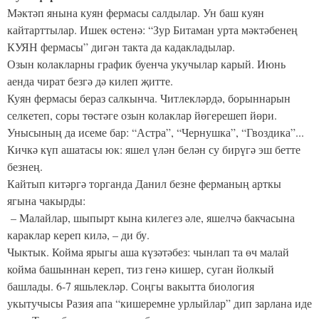
Мәктәп янына куян фермасы салдылар. Ун баш куян
кайтарттылар. Ишек өстенә: “Зур Битаман урта мәктәбенең
КУЯН фермасы” дигән такта да кадакладылар.
Озын колакларны график буенча укучылар карый. Июнь
аенда чират безгә дә килеп җитте.
Куян фермасы бераз салкынча. Читлекләрдә, борыннарын
селкетеп, соры төстәге озын колаклар йөгерешеп йөри.
Унысының да исеме бар: “Астра”, “Чернушка”, “Гвоздика”...
Кичкә күп ашатасы юк: яшел үлән белән су бирүгә эш бетте
безнең.
Кайтып китәргә торганда Данил безне ферманың арткы
ягына чакырды:
– Малайлар, шыпырт кына килегез әле, яшелчә бакчасына
караклар кереп килә, – ди бу.
Чыктык. Койма ярыгы аша күзәтәбез: чынлап та өч малай
койма башыннан кереп, тиз генә кишер, суган йолкый
башлады. 6-7 яшьлекләр. Соңгы вакытта биология
укытучысы Разия апа “кишеремне урлыйлар” дип зарлана иде