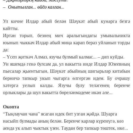
– Онытылган... өйдә калган...
Ул кичне Илдар абый белән Шәүкәт абый кунарга безгә
кайтты.
Иртән торып, безнең мич аралыгындагы умывальникта
юынып чыккач Илдар абый миңа карап бераз уйланып торды
да:
– Үсеп җиткәч Алмаз, язучы булмый калмас... – дип куйды.
Ун яшемдә генә булсам да, ул вакытта инде Илдар Юзеевның
пьесалар җыентыгын, Шәүкәт абыйның шигырьләр китабын
берничә тапкыр укып чыгарга өлгергән идем. Бу очрашу
хәтергә уелып калды. Язучы булу теләгенең беренче
орлыклары да шул вакытта бөреләнмәдеме икән әле...
Окопта
“Тыңлаучан чана” ясаган идек бит узган җәйдә. Шуарга
насыйп булмады аның белән. Беренче карлар күренүгә, көз
аенда ук алып чыктык үзен. Таудан бер тапкыр төштек, ике...