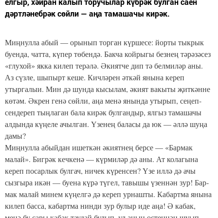
елгыр, хәйран калып торучылар күбрәк булган саен
дәртләнебрәк сөйли — аңа тамашачы кирәк.
Миңнулла абый — орынып торган күршесе: йорты тык­рык
буенда, чатта, күпер төбендә. Бакча койрыгы безнең тәрәзәсез
«глухой» якка килеп терәлә. Әкиятче дип тә бел­миләр аны.
Аз сүзле, шыпырт кеше. Кичләрен әткәй янына кереп
утыргалыи. Мин дә шунда кысылам, әкият вакыты җиткәнне
көтәм. Әкрен генә сөйли, аңа менә янында уты­рып, сеңеп-
сендереп тыңлаган бала кирәк булгандыр, ялгыз тамашачы
алдында күңеле ачылган. Үзенең баласы да юк — әллә шуңа
дамы?
Миңнулла абыйдан ишеткән әкиятнең берсе — «Бармак
малай». Бигрәк кечкенә — күрмиләр дә аны. Ат колагына
кереп посарлык булгач, ничек күренсен? Үзе иллә дә ачы
сызгыра икән — буена күрә түгел, тавышы үзеннән зур! Бар­
мак малай минем күңелгә дә кереп урнашты. Кабартма янына
килеп басса, кабартма нинди зур булыр иде аңа! Ә кабак,
менә бу сары кабак таудай булып, ул аның өстеннән шуып