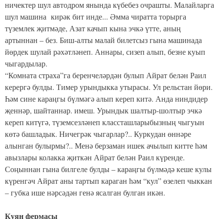
ничектер шул автодром янында күбебез очрашты. Малайларга
шул машина кирәк бит инде... Әмма чиратта торырга
түземлек җитмәде, Азат качып кына эчкә үтте, аның
артыннан – без. Биш-алты малай билетсыз гына машинада
йөрдек шулай рәхәтләнеп. Аннары, сизеп алып, безне куып
чыгардылар.
“Комната страха”га беренчеләрдән булып Айрат белән Раил
керергә булды. Тимер урындыкка утырасы. Ул рельстан йөри.
Һәм сине караңгы бүлмәгә алып кереп китә. Анда ниндидер
җеннәр, шайтаннар. имеш. Урындык шалтыр-шолтыр эчкә
кереп китүгә, түземсезләнеп классташларыбызның чыгуын
көтә башладык. Ничегрәк чыгарлар?.. Куркудан өннәре
алынган булырмы?.. Менә берзаман ишек ачылып китте һәм
авызлары колакка җиткән Айрат белән Раил күренде.
Соңыннан гына билгеле булды – караңгы бүлмәдә кеше кулы
күренгәч Айрат аны тартып караган һәм “кул” өзелеп чыккан
– губка ише нәрсәдән генә ясалган булган икән.
Куян фермасы