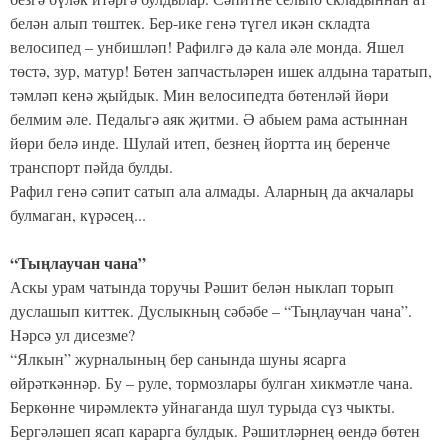
белән алып төштек. Бер-ике генә түгел икән складта
велосипед – унбишләп! Рафилгә дә кала әле монда. Яшел
төстә, зур, матур! Бөтен запчастьләрен ишек алдына таратып,
тәмләп кенә җыйдык. Мин велосипедта бөтенләй йөри
белмим әле. Педальгә аяк җитми. Ә абыем рама астыннан
йөри белә инде. Шулай итеп, безнең йортта иң беренче
транспорт пәйда булды.
Рафил генә сәпит сатып ала алмады. Аларның да акчалары
булмаган, күрәсең...
“Тыңлаучан чана”
Аскы урам чатында торучы Рәшит белән ныклап торып
дуслашып киттек. Дуслыкның сәбәбе – “Тыңлаучан чана”.
Нәрсә ул дисезме?
“Ялкын” журналының бер санында шуны ясарга
өйрәткәннәр. Бу – руле, тормозлары булган хикмәтле чана.
Беркөнне чирәмлектә уйнаганда шул турыда сүз чыкты.
Бергәләшеп ясап карарга булдык. Рәшитләрнең өендә бөтен