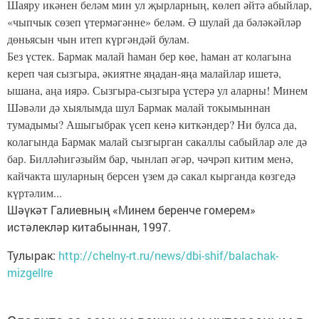
Шаяру икәнен беләм мин ул җырларның, көлеп әйтә абыйлар,
«чыпчык сөзеп үтермәгәнне» беләм. Ә шулай да бәләкәйләр
дөньясын чын итеп күргәндәй булам.
Без үстек. Бармак малай һаман бер көе, һаман ат кола­гына
кереп чая сызгыра, әкиятне яңадан-яңа малайлар ише­тә,
ышана, аңа иярә. Сызгыра-сызгыра үстерә ул аларны! Минем
Шәвәли дә хыялымда шул Бармак малай токымын­нан
тумадымы? Ашыгыбрак үсеп кенә киткәндер? Ни булса да,
колагында Бармак малай сызгырган сакаллы сабыйлар әле дә
бар. Билләһигәзыйм бар, чынлап әгәр, чәчрәп китим менә,
кайчакта шуларның берсен үзем дә сакал кырганда көзгедә
күртәлим...
Шәүкәт Галиевның «Минем беренче гомерем»
истәлекләр китабыннан, 1997.
Тулырак:
http://chelny-rt.ru/news/dbi-shif/balachak-
mizgellre