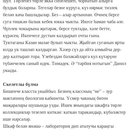
шул. Төрлебез төрле якка сибелешеп, чорнатып алырга
булдык боларны. Тегеләр безне күрүгә, күз иярмәс тизлек
белән кача башладылар. Без – алар артыннан. Өчнең берсе
суга төшкән балык кебек юкка чыкты. Икесе һаман чаба әле.
Чүплек чокырына җитәрәк, берсе туктады, хәле бетте,
күрәсең. Икенчесе дустын калдырып очты гына.
Туктаганы Казан малае булып чыкты. Җыйган суганын ярты
юлда ук ташлап калдырган. Хәзер сүз дә әйтә алмыйча дер-
дер калтырап тора. Үзебездән бәләкәйләргә кул күтәрүне
түбәнчелек саный идек. Тимәдек. Ә “тәрбия нотыгын” Данил
укыды.
Скелетлы бүлмә
Бишенче класста укыйбыз. Безнең классның “өе” – зур
мәктәпнең биология кабинеты. Үсмер чакның бөтен
маҗаралары шушында узды. Ишек янындагы шкафта төрле
коллекцияләр тезелеп киткән: каткан таракандыр, күбәләктер
ише нәрсәләр.
Шкаф белән янәшә – лаборатория дип аталучы караңгы