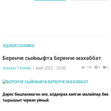
ӘДӘБИ СӘХИФӘ
Беренче сыйныфта беренче мәхәббәт
Шәүкәт Галиев,
1 май 2022 - 20:00
1186
0
0
Дәрес башланмаган әле, алданрак килгән малайлар бик
тырышып черкен уйный.