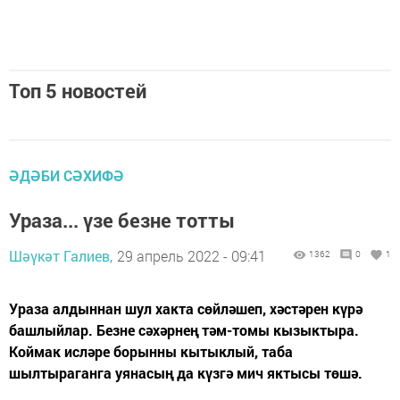
Топ 5 новостей
ӘДӘБИ СӘХИФӘ
Ураза... үзе безне тотты
Шәүкәт Галиев,
29 апрель 2022 - 09:41
1362
0
1
Ураза алдыннан шул хакта сөйләшеп, хәстәрен күрә
башлыйлар. Безне сәхәрнең тәм-томы кызыктыра.
Коймак исләре борынны кытыклый, таба
шылтыраганга уянасың да күзгә мич яктысы төшә.