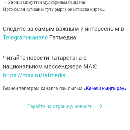
– Унбиш минуттан мультфильм башлана!
Иртә белән сумканы тутырырга онытмаска кирәк...
Следите за самым важным и интересным в
Telegram-канале
Татмедиа
Читайте новости Татарстана в
национальном мессенджере MАХ:
https://max.ru/tatmedia
Безнең телеграм каналга язылыгыз
«Көмеш кыңгырау»
Перейти на страницу новости