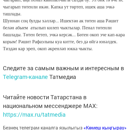
чыгарып төтенли икән. Капка ут төртеп, ишек аша эчкә
ташлады.
Шуннан соң булды хәлләр... Ишектән ак төтен аша Рәшит
белән абыем атылып килеп чыктылар. Пенал төтенли
башлады. Төтен бетеп, эчкә керсәк... Бөтен окоп эче кап-кара
корым! Рәшит Рафаэльны куа китте, без дә өйгә юнәлдек.
Тиздән кар эреп, окоп әкренләп юкка чыкты.
Следите за самым важным и интересным в
Telegram-канале
Татмедиа
Читайте новости Татарстана в
национальном мессенджере MАХ:
https://max.ru/tatmedia
Безнең телеграм каналга язылыгыз
«Көмеш кыңгырау»