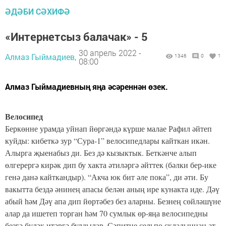
ӘДӘБИ СӘХИФӘ
«Интернетсыз балачак» - 5
30 апрель 2022 -
Алмаз Гыймадиев,
1346
0
1
08:00
Алмаз Гыймадиевның яңа әсәреннән өзек.
Велосипед
Беркөнне урамда уйнап йөргәндә күрше малае Рафил әйтеп
куйды: кибеткә зур “Сура-1” велосипедлары кайткан икән.
Алырга җыенабыз ди. Без дә кызыктык. Беткәнче алып
өлгерергә кирәк дип бу хакта әтиләргә әйттек (бәлки бер-ике
генә данә кайткандыр). “Акча юк бит әле пока”, ди әти. Бу
вакытта бездә әнинең апасы белән аның ире кунакта иде. Дәү
абый һәм Дәү апа дип йөртәбез без аларны. Безнең сөйләшүне
алар да ишетеп торган һәм 70 сумлык өр-яңа велосипедны
безгә бүләк итәргә булдылар. Сәпитне сельпо складыннан ат