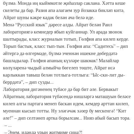
бүлмә. Монда иң кыйммәтле җиһазлар саклана. Хәтта кеше
скелеты да бар. Разия апа алагаем зур йозакка бикләп китә,
Айрат шуны кәкре кадак белән ача белә иде.
Менә “Русский язык” дәресе алды. Айрат белән Раил
лабораториягә кемнедер ябып куйганнар. Ул арада звонок
шалтырады, класс журналын тотып, Гөлфия апа килеп керде.
Торып бастык, класс тып-тын. Гөлфия апа: “Садитесь” – дип
әйтергә дә өлгермәде, бүлмә эченнән ишекне дөбердәтә
башладылар. Гөлфия апаның күзләре шакмак! Малайлар
көлүләренә чыдый алмыйча бөгелеп төште, Айрат исә
карлыккан тавыш белән тотлыга-тотлыга: “Ыс-ски-лит ды-
беррдәтә”, – дип сузды...
Лаборатория дигәненең түбәсе дә бар бит әле. Бервакыт
Айратның лаборатория түбәсендә нишләргә маташуын беләсе
килеп алгы партага менеп баскан идем, кемдер арттан килеп,
муеннан кысып тотты. Ну эләгәчәк хәзер бу мескенгә! “Кит
әле!” – дип селтәнеп артка борылсам... Нияз абый басып тора.
– ...
– Энем, идәндә урын җитмиме сиңа?!