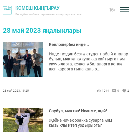
КӨМЕШ КЫҢГЫРАУ
16+
Республика балалар һәм яшүсмерләр газетасы
28 май 2023 яңалыклары
Көнләшербез инде...
Ин­де тиз­дән без­гә, сту­дент абый-апа­лар
бу­лып, мәк­тәп­кә ку­нак­ка кай­тыр­га һәм
уку­чы­лар­га, кеч­ке­нә ба­ла­лар­га көн­лә­
шеп ка­рар­га гы­на ка­лыр...
28 май 2023, 15:25
1014
0
2
Саубул, мәктәп! Исәнме, җәй!
Җәйне ничек озакка сузарга һәм
кызыклы итеп уздырырга?