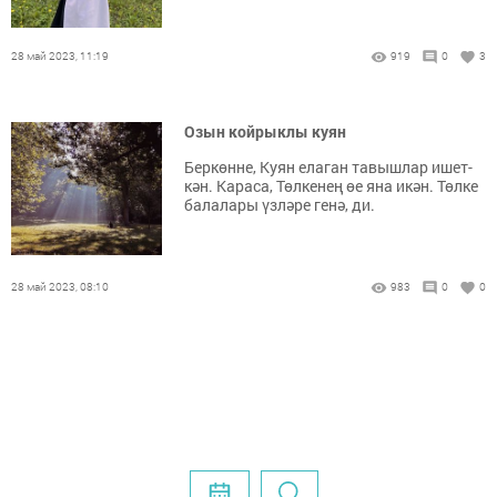
28 май 2023, 11:19
919
0
3
Озын койрыклы куян
Бер­көн­не, Ку­ян ела­ган та­выш­лар ишет­
кән. Ка­ра­са, Төл­ке­нең өе яна икән. Төл­ке
ба­ла­ла­ры үз­лә­ре ге­нә, ди.
28 май 2023, 08:10
983
0
0