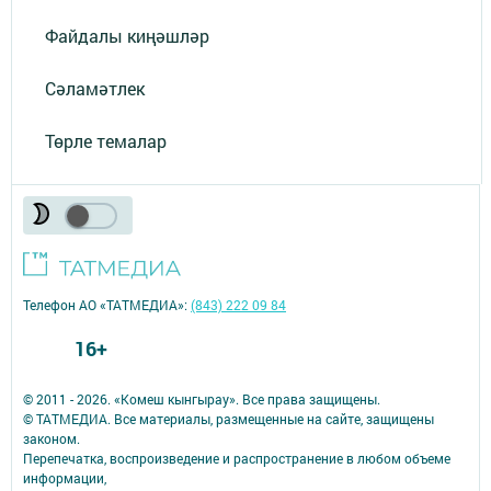
Файдалы киңәшләр
Сәламәтлек
Төрле темалар
Телефон АО «ТАТМЕДИА»:
(843) 222 09 84
16+
© 2011 - 2026. «Комеш кынгырау». Все права защищены.
© ТАТМЕДИА. Все материалы, размещенные на сайте, защищены
законом.
Перепечатка, воспроизведение и распространение в любом объеме
информации,