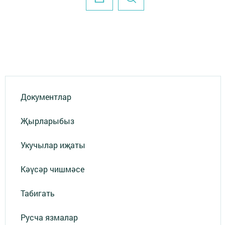
Документлар
Җырларыбыз
Укучылар иҗаты
Кәүсәр чишмәсе
Табигать
Русча язмалар