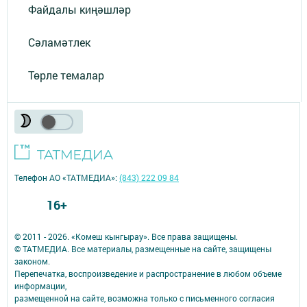
Файдалы киңәшләр
Сәламәтлек
Төрле темалар
Телефон АО «ТАТМЕДИА»:
(843) 222 09 84
16+
© 2011 - 2026. «Комеш кынгырау». Все права защищены.
© ТАТМЕДИА. Все материалы, размещенные на сайте, защищены
законом.
Перепечатка, воспроизведение и распространение в любом объеме
информации,
размещенной на сайте, возможна только с письменного согласия