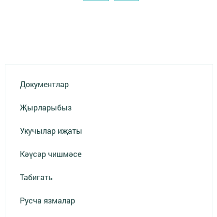
Документлар
Җырларыбыз
Укучылар иҗаты
Кәүсәр чишмәсе
Табигать
Русча язмалар