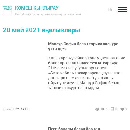
КӨМЕШ КЫҢГЫРАУ
16+
Республика балалар һәм яшүсмерләр газетасы
20 май 2021 яңалыклары
Мансур Сафин белән тарихи экскурс
үткәрдек
Халыкара музейлар көне уңаеннан 8нче
балалар китапханәсе хезмәткәрләре
21нче мәктәп укучылары өчен
«Автомобиль гаскәрләренең сугышчан
дан тарихы музее»нда туган якны
өйрәнүче язучы Мансур Сафин белән
тарихи экскурс оештырды.
20 май 2021, 14:56
1332
0
1
Песи баласы белән йомгак