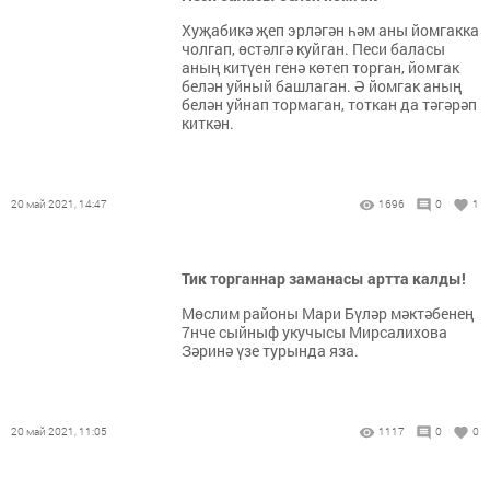
Хуҗабикә җеп эрләгән һәм аны йомгакка
чолгап, өстәлгә куйган. Песи баласы
аның китүен генә көтеп торган, йомгак
белән уйный башлаган. Ә йомгак аның
белән уйнап тормаган, тоткан да тәгәрәп
киткән.
20 май 2021, 14:47
1696
0
1
Тик торганнар заманасы артта калды!
Мөслим районы Мари Бүләр мәктәбенең
7нче сыйныф укучысы Мирсалихова
Зәринә үзе турында яза.
20 май 2021, 11:05
1117
0
0