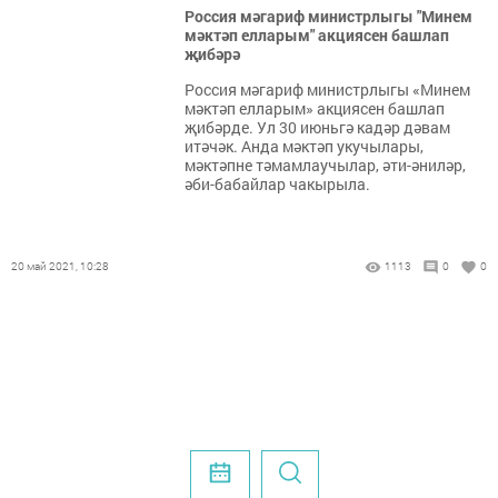
Россия мәгариф министрлыгы "Минем
мәктәп елларым" акциясен башлап
җибәрә
Россия мәгариф министрлыгы «Минем
мәктәп елларым» акциясен башлап
җибәрде. Ул 30 июньгә кадәр дәвам
итәчәк. Анда мәктәп укучылары,
мәктәпне тәмамлаучылар, әти-әниләр,
әби-бабайлар чакырыла.
20 май 2021, 10:28
1113
0
0