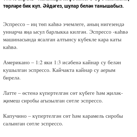
төрләре бик күп. Әйдәгез, шулар белән танышабыз.
Эспрессо – иң төп каһвә эчемлеге, аның нигезендә
уннарча яңа ысул барлыкка килгән. Эспрессо -каһвә
машинасында ясалган алтынсу күбекле кара каты
каһвә.
Американо – 1:2 яки 1:3 исәбенә кайнар су белән
кушылган эспрессо. Кайчакта кайнар су аерым
бирелә.
Латте – өстенә күпертелгән сөт күбеге һәм җиләк-
җимеш сиробы агызылган сөтле эспрессо.
Капучино – күпертелгән сөт һәм карамель сиробы
салынган сөтле эспрессо.