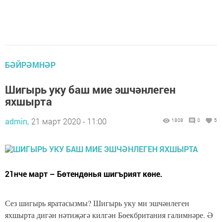
БӘЙРӘМНӘР
Шигырь уку баш мие эшчәнлеген
яхшырта
admin,
21 март 2020 - 11:00
1808
0
5
21нче март – Бөтендөнья шигърият көне.
Сез шигырь яратасызмы? Шигырь уку ми эшчәнлеген
яхшырта дигән нәтиҗәгә килгән Бөекбритания галимнәре. Ә