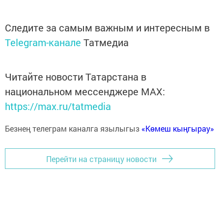
Следите за самым важным и интересным в
Telegram-канале
Татмедиа
Читайте новости Татарстана в
национальном мессенджере MАХ:
https://max.ru/tatmedia
Безнең телеграм каналга язылыгыз
«Көмеш кыңгырау»
Перейти на страницу новости