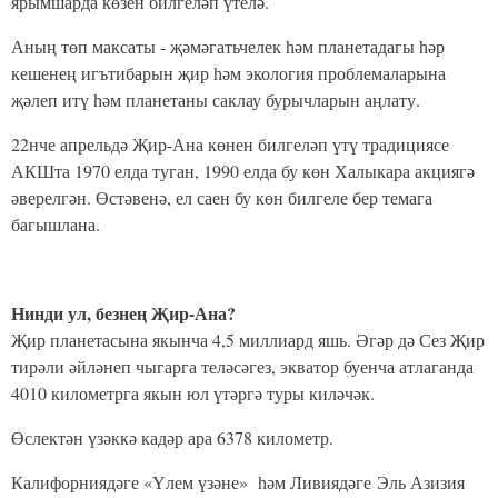
ярымшарда көзен билгеләп үтелә.
Аның төп максаты - җәмәгатьчелек һәм планетадагы һәр
кешенең игътибарын җир һәм экология проблемаларына
җәлеп итү һәм планетаны саклау бурычларын аңлату.
22нче апрельдә Җир-Ана көнен билгеләп үтү традициясе
АКШта 1970 елда туган, 1990 елда бу көн Халыкара акциягә
әверелгән.
Өстәвенә, ел саен бу көн билгеле бер темага
багышлана.
Нинди ул, безнең Җир-Ана?
Җир планетасына якынча 4,5 миллиард яшь. Әгәр дә Сез Җир
тирәли әйләнеп чыгарга теләсәгез, экватор буенча атлаганда
4010 километрга якын юл үтәргә туры киләчәк.
Өслектән үзәккә кадәр ара 6378 километр.
Калифорниядәге «Үлем үзәне» һәм Ливиядәге Эль Азизия