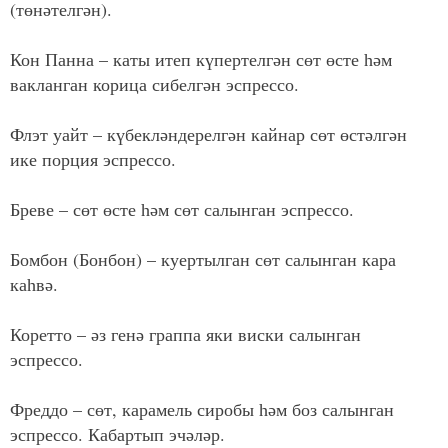
(төнәтелгән).
Кон Панна – каты итеп күпертелгән сөт өсте һәм
вакланган корица сибелгән эспрессо.
Флэт уайт – күбекләндерелгән кайнар сөт өстәлгән
ике порция эспрессо.
Бреве – сөт өсте һәм сөт салынган эспрессо.
Бомбон (Бонбон) – куертылган сөт салынган кара
каһвә.
Коретто – әз генә граппа яки виски салынган
эспрессо.
Фреддо – сөт, карамель сиробы һәм боз салынган
эспрессо. Кабартып эчәләр.