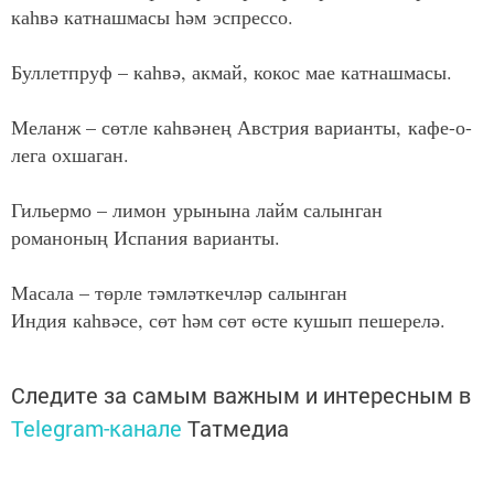
каһвә катнашмасы һәм эспрессо.
Буллетпруф – каһвә, акмай, кокос мае катнашмасы.
Меланж – сөтле каһвәнең Австрия варианты, кафе-о-
лега охшаган.
Гильермо – лимон урынына лайм салынган
романоның Испания варианты.
Масала – төрле тәмләткечләр салынган
Индия каһвәсе, сөт һәм сөт өсте кушып пешерелә.
Следите за самым важным и интересным в
Telegram-канале
Татмедиа