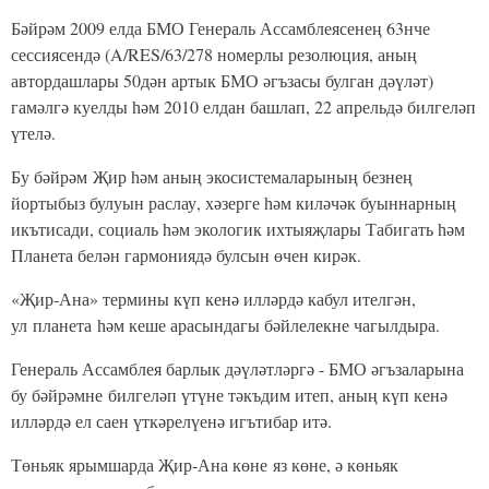
Бәйрәм 2009 елда БМО Генераль Ассамблеясенең 63нче
сессиясендә (A/RES/63/278 номерлы резолюция, аның
автордашлары 50дән артык БМО әгъзасы булган дәүләт)
гамәлгә куелды һәм 2010 елдан башлап, 22 апрельдә билгеләп
үтелә.
Бу бәйрәм Җир һәм аның экосистемаларының безнең
йортыбыз булуын раслау, хәзерге һәм киләчәк буыннарның
икътисади, социаль һәм экологик ихтыяҗлары Табигать һәм
Планета белән гармониядә булсын өчен кирәк.
«Җир-Ана» термины күп кенә илләрдә кабул ителгән,
ул планета һәм кеше арасындагы бәйлелекне чагылдыра.
Генераль Ассамблея барлык дәүләтләргә - БМО әгъзаларына
бу бәйрәмне билгеләп үтүне тәкъдим итеп, аның күп кенә
илләрдә ел саен үткәрелүенә игътибар итә.
Төньяк ярымшарда Җир-Ана көне яз көне, ә көньяк