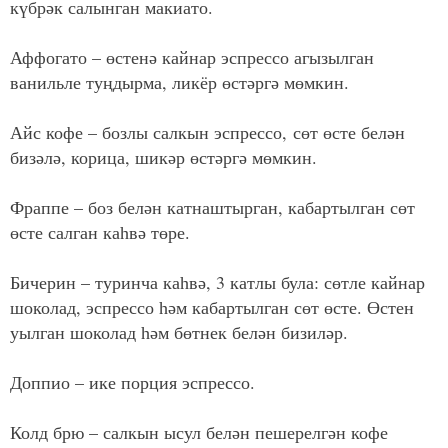
күбрәк салынган макиато.
Аффогато – өстенә кайнар эспрессо агызылган
ванильле туңдырма, ликёр өстәргә мөмкин.
Айс кофе – бозлы салкын эспрессо, сөт өсте белән
бизәлә, корица, шикәр өстәргә мөмкин.
Фраппе – боз белән катнаштырган, кабартылган сөт
өсте салган каһвә төре.
Бичерин – туринча каһвә, 3 катлы була: сөтле кайнар
шоколад, эспрессо һәм кабартылган сөт өсте. Өстен
уылган шоколад һәм бөтнек белән бизиләр.
Доппио – ике порция эспрессо.
Колд брю – салкын ысул белән пешерелгән кофе