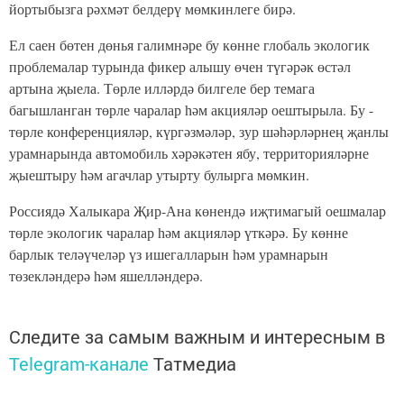
йортыбызга рәхмәт белдерү мөмкинлеге бирә.
Ел саен бөтен дөнья галимнәре бу көнне глобаль экологик
проблемалар турында фикер алышу өчен түгәрәк өстәл
артына җыела. Төрле илләрдә билгеле бер темага
багышланган төрле чаралар һәм акцияләр оештырыла. Бу -
төрле конференцияләр, күргәзмәләр, зур шәһәрләрнең җанлы
урамнарында автомобиль хәрәкәтен ябу, территорияләрне
җыештыру һәм агачлар утырту булырга мөмкин.
Россиядә Халыкара Җир-Ана көнендә иҗтимагый оешмалар
төрле экологик чаралар һәм акцияләр үткәрә. Бу көнне
барлык теләүчеләр үз ишегалларын һәм урамнарын
төзекләндерә һәм яшелләндерә.
Следите за самым важным и интересным в
Telegram-канале
Татмедиа