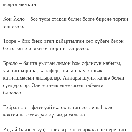
ясарга мөмкин.
Кон Йело – боз тулы стакан белән бергә бирелә торган
эспрессо.
Торре – бик биек итеп кабартылган сөт күбеге белән
бизәлгән ике яки өч порция эспрессо.
Брюло – башта уылган лимон һәм әфлисун кабыгы,
уылган корица, канәфер, шикәр һәм коньяк
катнашмасын яндыралар. Аннары шуны каһвә белән
сүндерәләр. Әлеге эчемлекне сөзеп табынга
бирәләр.
Гибралтар – флэт уайтка охшаган сөтле-каһвәле
коктейль, сөт әзрәк күләмдә салына.
Рэд ай (кызыл күз) – фильтр-кофеваркада пешерелгән