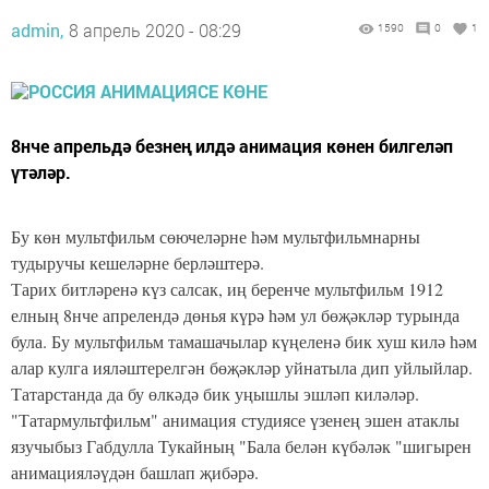
admin,
8 апрель 2020 - 08:29
1590
0
1
8нче апрельдә безнең илдә анимация көнен билгеләп
үтәләр.
Бу көн мультфильм сөючеләрне һәм мультфильмнарны
тудыручы кешеләрне берләштерә.
Тарих битләренә күз салсак, иң беренче мультфильм 1912
елның 8нче апрелендә дөнья күрә һәм ул бөҗәкләр турында
була. Бу мультфильм тамашачылар күңеленә бик хуш килә һәм
алар кулга ияләштерелгән бөҗәкләр уйнатыла дип уйлыйлар.
Татарстанда да бу өлкәдә бик уңышлы эшләп киләләр.
"Татармультфильм" анимация студиясе үзенең эшен атаклы
язучыбыз Габдулла Тукайның "Бала белән күбәләк "шигырен
анимацияләүдән башлап җибәрә.