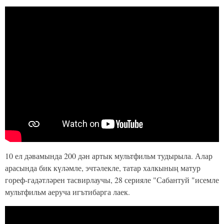
10 ел дәвамында 200 дән артык мультфильм тудырыла. Алар
арасында бик күләмле, эчтәлекле, татар халкының матур
гореф-гадәтләрен тасвирлаучы, 28 серияле "Сабантуй "исемле
мультфильм аеруча игътибарга лаек.