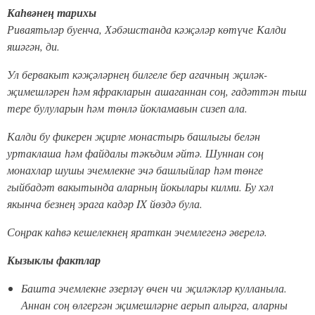
Каһвәнең тарихы
Риваятьләр буенча, Хәбәшстанда кәҗәләр көтүче Калди
яшәгән, ди.
Ул бервакыт кәҗәләрнең билгеле бер агачның җиләк-
җимешләрен һәм яфракларын ашаганнан соң, гадәттән тыш
тере булуларын һәм төнлә йокламавын сизеп ала.
Калди бу фикерен җирле монастырь башлыгы белән
уртаклаша һәм файдалы тәкъдим әйтә. Шуннан соң
монахлар шушы эчемлекне эчә башлыйлар һәм төнге
гыйбадәт вакытында аларның йокылары килми. Бу хәл
якынча безнең эрага кадәр IX йөздә була.
Соңрак каһвә кешелекнең яраткан эчемлегенә әверелә.
Кызыклы фактлар
Башта эчемлекне әзерләү өчен чи җиләкләр кулланыла.
Аннан соң өлгергән җимешләрне аерып алырга, аларны