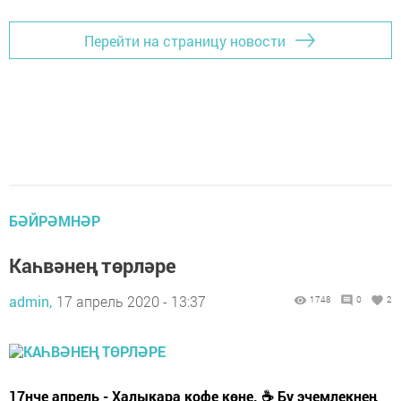
Перейти на страницу новости
БӘЙРӘМНӘР
Каһвәнең төрләре
admin,
17 апрель 2020 - 13:37
1748
0
2
17нче апрель - Халыкара кофе көне. ☕ Бу эчемлекнең