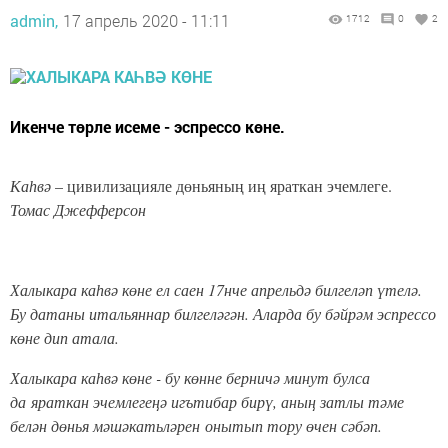
admin,
17 апрель 2020 - 11:11
1712
0
2
Икенче төрле исеме - эспрессо көне.
Каһвә
– цивилизацияле дөньяның иң яраткан эчемлеге.
Томас Джефферсон
Халыкара каһвә көне ел саен 17нче апрельдә билгеләп үтелә.
Бу датаны итальяннар билгеләгән. Аларда бу бәйрәм эспрессо
көне дип атала.
Халыкара каһвә көне - бу көнне берничә минут булса
да яраткан эчемлегеңә игътибар бирү, аның затлы тәме
белән дөнья мәшәкатьләрен онытып тору өчен сәбәп.