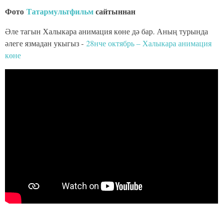
Фото
Татармультфильм
сайтыннан
Әле тагын Халыкара анимация көне дә бар. Аның турында
әлеге язмадан укыгыз -
28нче октябрь – Халыкара анимация
көне