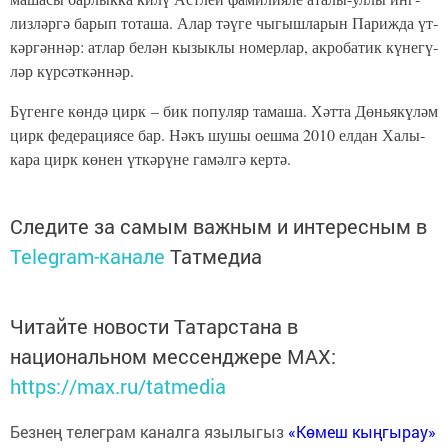
лиз­ләр­гә ба­рып то­та­ша. Алар тәүге чы­гыш­ла­рын Па­риж­да үт­
кәр­гән­нәр: ат­лар бе­лән кы­зык­лы но­мер­лар, ак­ро­батик кү­не­гү­
ләр күр­сәт­кән­нәр.
Бү­ген­ге көн­дә цирк – бик по­пу­ляр тама­ша. Хәт­та Дөнь­я­кү­ләм
цирк фе­де­ра­ция­се бар. Нәкъ шу­шы оеш­ма 2010 ел­дан Ха­лы­
ка­ра цирк кө­нен үт­кә­рү­не га­мәл­гә кер­тә.
Следите за самым важным и интересным в
Telegram-канале
Татмедиа
Читайте новости Татарстана в
национальном мессенджере MАХ:
https://max.ru/tatmedia
Безнең телеграм каналга язылыгыз
«Көмеш кыңгырау»