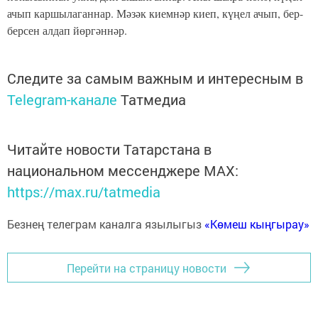
ачып каршылаганнар. Мәзәк киемнәр киеп, күңел ачып, бер-
берсен алдап йөргәннәр.
Следите за самым важным и интересным в
Telegram-канале
Татмедиа
Читайте новости Татарстана в
национальном мессенджере MАХ:
https://max.ru/tatmedia
Безнең телеграм каналга язылыгыз
«Көмеш кыңгырау»
Перейти на страницу новости