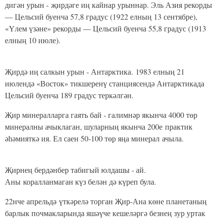
дигән урын - җирдәге иң кайнар урыннар. Эль Азия рекорды
— Цельсий буенча 57,8 градус (1922 елның 13 сентябре),
«Үлем үзәне» рекорды — Цельсий буенча 55,8 градус (1913
елның 10 июле).
Җирдә иң салкын урын - Антарктика. 1983 елның 21
июлендә «Восток» тикшеренү станциясендә Антарктикада
Цельсий буенча 189 градус теркәлгән.
Җир минералларга гаять бай - галимнәр якынча 4000 төр
минералны ачыклаган, шуларның якынча 200е практик
әһәмияткә ия. Ел саен 50-100 төр яңа минерал ачыла.
Җирнең бердәнбер табигый юлдашы - ай.
Аны коралланмаган күз белән дә күреп була.
22нче апрельдә үткәрелә торган Җир-Ана көне планетаның
барлык почмакларында яшәүче кешеләргә безнең зур уртак