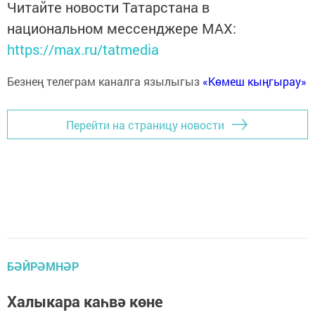
Читайте новости Татарстана в
национальном мессенджере MАХ:
https://max.ru/tatmedia
Безнең телеграм каналга язылыгыз
«Көмеш кыңгырау»
Перейти на страницу новости
БӘЙРӘМНӘР
Халыкара каһвә көне