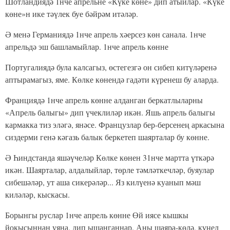
Шотландиядә 1нче апрельне «Күке көне» дип атыйлар. «Күке
көне»н ике тәүлек буе бәйрәм итәләр.
Ә менә Германиядә 1нче апрель хәерсез көн санала. 1нче
апрельдә эш башламыйлар. 1нче апрель көнне
Португалиядә була калсагыз, өстегезгә он сибеп китүләренә
аптырамагыз, яме. Көлке көнендә гадәти күренеш бу аларда.
Франциядә 1нче апрель көнне алданган беркатлыларны
«Апрель балыгы» дип үчеклиләр икән. Яшь апрель балыгы
кармакка тиз эләгә, янәсе. Французлар бер-берсенең аркасына
сиздерми генә кәгазь балык беркетеп шаярталар бу көнне.
Ә Һиндстанда яшәүчеләр Көлке көнен 31нче мартта үткәрә
икән. Шаярталар, алдалыйлар, төрле тәмләткечләр, буяулар
сибешәләр, ут аша сикерәләр... Яз килүенә куанып мәш
киләләр, кыскасы.
Борынгы руслар 1нче апрель көнне Өй иясе кышкы
йокысыннан уяна, дип ышанганнар. Аны шаяра-көлә, күңел