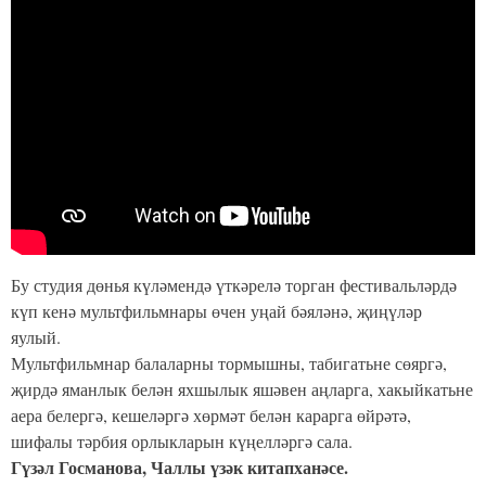
Бу студия дөнья күләмендә үткәрелә торган фестивальләрдә
күп кенә мультфильмнары өчен уңай бәяләнә, җиңүләр
яулый.
Мультфильмнар балаларны тормышны, табигатьне сөяргә,
җирдә яманлык белән яхшылык яшәвен аңларга, хакыйкатьне
аера белергә, кешеләргә хөрмәт белән карарга өйрәтә,
шифалы тәрбия орлыкларын күңелләргә сала.
Гүзәл Госманова, Чаллы үзәк китапханәсе.