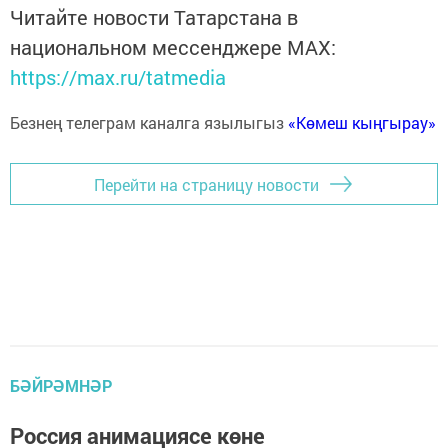
Читайте новости Татарстана в
национальном мессенджере MАХ:
https://max.ru/tatmedia
Безнең телеграм каналга язылыгыз
«Көмеш кыңгырау»
Перейти на страницу новости
БӘЙРӘМНӘР
Россия анимациясе көне