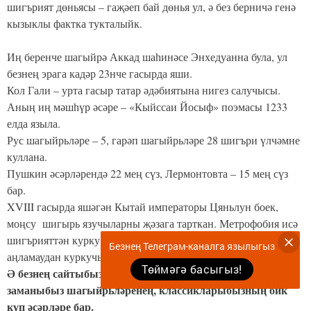
шигърият дөньясы – гаҗәеп бай дөнья ул, ә без берничә генә
кызыклы фактка тукталыйк.
Иң беренче шагыйрә Аккад шаһинәсе Энхедуанна була, ул
безнең эрага кадәр 23нче гасырда яши.
Кол Гали – урта гасыр татар әдәбиятына нигез салучысы.
Аның иң мәшһүр әсәре – «Кыйссаи Йосыф» поэмасы 1233
елда языла.
Рус шагыйрьләре – 5, гарәп шагыйрьләре 28 шигъри үлчәмне
куллана.
Пушкин әсәрләрендә 22 мең сүз, Лермонтовта – 15 мең сүз
бар.
XVIII гасырда яшәгән Кытай императоры Цяньлун боек,
моңсу шигырь язучыларны җәзага тарткан. Метрофобия исә
шигърияттән курку чире, ягъни шигырьләрдәге мәгънәне
Безнең Телеграм-каналга язылыгыз
аңламаудан куркучы кешеләр дә була икән.
Төймәгә басыгыз!
Ә безнең сайтыбызның
«Шигърият»
сәхифәсендә
заманыбыз шагыйрьләренең, классикларыбызның бик
күп әсәрләре бар.