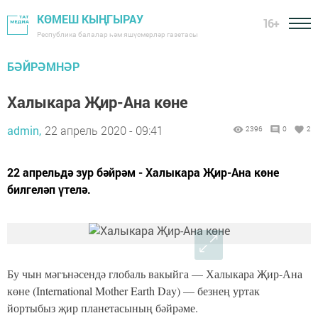
КӨМЕШ КЫҢГЫРАУ
16+
Республика балалар һәм яшүсмерләр газетасы
БӘЙРӘМНӘР
Халыкара Җир-Ана көне
admin,
22 апрель 2020 - 09:41
2396
0
2
22 апрельдә зур бәйрәм - Халыкара Җир-Ана көне
билгеләп үтелә.
Бу чын мәгънәсендә глобаль вакыйга — Халыкара Җир-Ана
көне (International Mother Earth Day) — безнең уртак
йортыбыз җир планетасының бәйрәме.