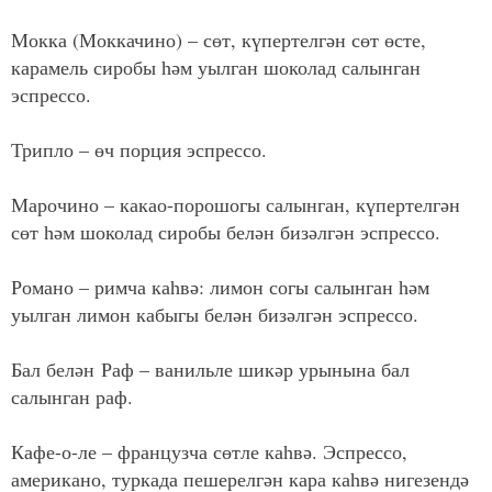
Мокка (Моккачино) – сөт, күпертелгән сөт өсте,
карамель сиробы һәм уылган шоколад салынган
эспрессо.
Трипло – өч порция эспрессо.
Марочино – какао-порошогы салынган, күпертелгән
сөт һәм шоколад сиробы белән бизәлгән эспрессо.
Романо – римча каһвә: лимон согы салынган һәм
уылган лимон кабыгы белән бизәлгән эспрессо.
Бал белән Раф – ванильле шикәр урынына бал
салынган раф.
Кафе-о-ле – французча сөтле каһвә. Эспрессо,
американо, туркада пешерелгән кара каһвә нигезендә