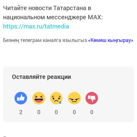
Читайте новости Татарстана в
национальном мессенджере MАХ:
https://max.ru/tatmedia
Безнең телеграм каналга язылыгыз
«Көмеш кыңгырау»
Оставляйте реакции
2
0
0
0
0