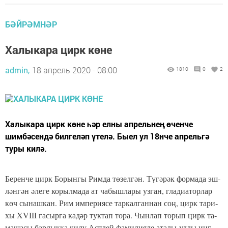
БӘЙРӘМНӘР
Халыкара цирк көне
admin,
18 апрель 2020 - 08:00
1810
0
2
Халыкара цирк көне һәр елны апрельнең өченче
шимбәсендә билгеләп үтелә. Быел ул 18нче апрельгә
туры килә.
Бе­рен­че цирк Бо­рын­гы Рим­да тө­зел­гән. Тү­гә­рәк фор­ма­да эш­
лән­гән әле­ге ко­рыл­ма­да ат ча­быш­ла­ры уз­ган, гла­ди­а­тор­лар
көч сы­наш­кан. Рим им­пе­ри­я­се тар­кал­ган­нан соң, цирк та­ри­
хы XVIII га­сыр­га ка­дәр тук­тап то­ра. Чын­лап то­рып цирк та­
ма­ша­сы барлык­ка ки­лү Аст­лей фа­ми­ли­я­ле ата­лы-уллы инг­