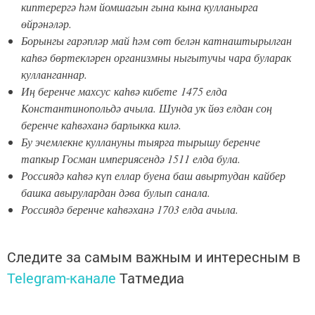
киптерергә һәм йомшагын гына кына кулланырга
өйрәнәләр.
Борынгы гарәпләр май һәм сөт белән катнаштырылган
каһвә бөртекләрен организмны ныгытучы чара буларак
кулланганнар.
Иң беренче махсус каһвә кибете 1475 елда
Константинопольдә ачыла. Шунда ук йөз елдан соң
беренче каһвәханә барлыкка килә.
Бу эчемлекне куллануны тыярга тырышу беренче
тапкыр Госман империясендә 1511 елда була.
Россиядә каһвә күп еллар буена баш авыртудан кайбер
башка авырулардан дәва булып санала.
Россиядә беренче каһвәханә 1703 елда ачыла.
Следите за самым важным и интересным в
Telegram-канале
Татмедиа