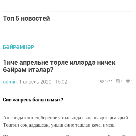
Топ 5 новостей
БӘЙРӘМНӘР
1нче апрельне төрле илләрдә ничек
бәйрәм итәләр?
admin,
1 апрель 2020 - 15:02
1255
0
1
Син «апрель балыгымы»?
Англиядә көннең беренче яртысында гына шаяртырга ярый.
Төштән соң алдашсаң, уңыш сине ташлап кача, имеш.