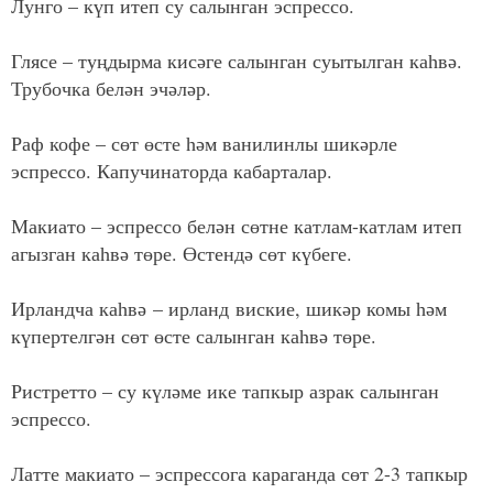
Лунго – күп итеп су салынган эспрессо.
Глясе – туңдырма кисәге салынган суытылган каһвә.
Трубочка белән эчәләр.
Раф кофе – сөт өсте һәм ванилинлы шикәрле
эспрессо. Капучинаторда кабарталар.
Макиато – эспрессо белән сөтне катлам-катлам итеп
агызган каһвә төре. Өстендә сөт күбеге.
Ирландча каһвә – ирланд виские, шикәр комы һәм
күпертелгән сөт өсте салынган каһвә төре.
Ристретто – су күләме ике тапкыр азрак салынган
эспрессо.
Латте макиато – эспрессога караганда сөт 2-3 тапкыр