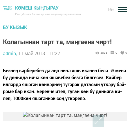
КӨМЕШ КЫҢГЫРАУ
16+
Республика балалар һәм яшүсмерләр газетасы
БУ КЫЗЫК
Ко­ла­гын­нан тарт та, маң­га­е­на чирт!
admin,
11 май 2018 - 11:22
3896
0
0
Без­нең һәр­бе­ре­без дә аңа ни­чә яшь икә­нен бе­лә. Ә ме­нә
бу дөнь­я­да ни­чә көн яшә­ве­без без­гә бил­ге­сез. Кай­бер
ил­ләр­дә яшә­гән көн­нәр­нең тү­гә­рәк да­та­сын үт­кә­рү бәй­
рә­ме бар икән. Бе­рен­че итеп, ту­ган көн бу дөнь­я­га ки­
леп, 1000көн яшә­гән­нән соң үт­кә­ре­лә.