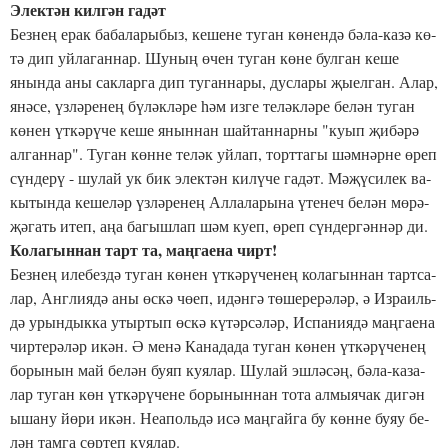
Электән килгән гадәт
Без­нең ерак ба­ба­ла­ры­быз, ке­ше­не ту­ган кө­нен­дә бә­ла-ка­зә кө­
тә дип уй­ла­ган­нар. Шу­ның өчен ту­ган кө­не бул­ган ке­ше
янын­да аны сак­лар­га дип ту­ган­на­ры, дус­ла­ры җы­ел­ган. Алар,
янә­се, үз­лә­ре­нең бү­ләк­лә­ре һәм из­ге те­ләк­лә­ре бе­лән ту­ган
кө­нен үт­кә­рү­че ке­ше янын­нан шай­тан­нар­ны "ку­ып җи­бә­рә
ал­ган­нар". Ту­ган көн­не те­ләк уй­лап, торт­та­гы шәм­нәр­не өреп
сүн­де­рү - шу­лай ук бик элек­тән ки­лү­че га­дәт. Мә­җү­си­лек ва­
кы­тын­да ке­ше­ләр үз­лә­ре­нең Ал­ла­ла­ры­на үте­неч бе­лән мө­рә­
җә­гать итеп, аңа ба­гыш­лап шәм ку­еп, өреп сүн­дер­гән­нәр ди.
Ко­ла­гын­нан тарт та, маң­га­е­на чирт!
Без­нең иле­без­дә ту­ган кө­нен үт­кә­рү­че­нең ко­ла­гын­нан тарт­са­
лар, Анг­ли­я­дә аны өс­кә чө­еп, идән­гә тө­ше­ре­рә­ләр, ә Из­ра­иль­
дә урын­дык­ка утыр­тып өс­кә кү­тәр­сә­ләр, Ис­па­ни­я­дә маң­га­е­на
чир­те­рә­ләр икән. Ә ме­нә Ка­на­да­да ту­ган кө­нен үт­кә­рү­че­нең
бо­ры­нын май бе­лән бу­яп ку­я­лар. Шу­лай эш­лә­сәң, бә­ла-ка­за­
лар ту­ган көн үт­кә­рү­че­не бо­ры­нын­нан то­та ал­мы­я­чак ди­гән
ыша­ну йө­ри икән. Не­а­поль­дә исә маң­гай­га бу көн­не буяу бе­
лән там­га сөр­теп ку­я­лар.