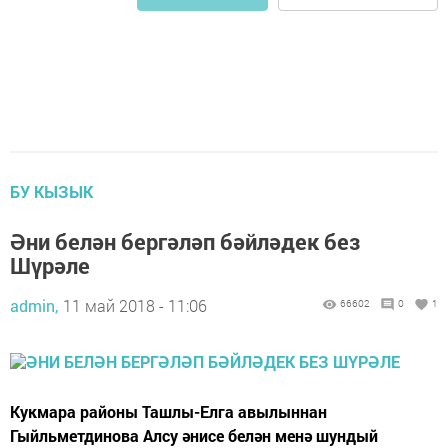
БУ КЫЗЫК
Әни белән бергәләп бәйләдек без
Шүрәле
admin,
11 май 2018 - 11:06
66602
0
1
Кукмара районы Ташлы-Елга авылыннан
Гыйльметдинова Алсу әнисе белән менә шундый