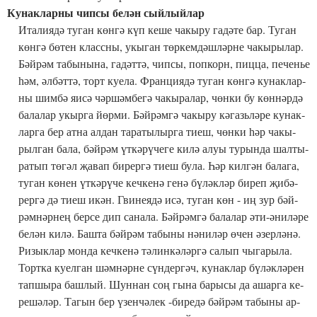
Ку­нак­лар­ны чип­сы бе­лән сый­лый­лар
Ита­ли­я­дә ту­ган көн­гә күп ке­ше ча­кы­ру га­дә­те бар. Ту­ган
көн­гә бө­тен класс­ны, укы­ган төр­кем­дәш­ләр­не ча­кы­ры­лар.
Бәй­рәм та­бы­ны­на, га­дәт­тә, чип­сы, поп­корн, пиц­ца, пе­ченье
һәм, әл­бәт­тә, торт ку­е­ла. Фран­ци­я­дә ту­ган көн­гә ку­нак­лар­
ны шим­бә яи­сә чәр­шәм­бе­гә ча­кы­ра­лар, чөн­ки бу көн­нәр­дә
ба­ла­лар укыр­га йөр­ми. Бәй­рәм­гә ча­кы­ру кә­газь­лә­ре ку­нак­
лар­га бер ат­на ал­дан та­ра­ты­лыр­га ти­еш, чөн­ки һәр ча­кы­
рыл­ган ба­ла, бәй­рәм үт­кә­рү­че­ге ки­лә алуы ту­рын­да шал­ты­
ра­тып тө­гәл җа­вап би­рер­гә ти­еш бу­ла. Һәр кил­гән ба­ла­га,
ту­ган кө­нен үт­кә­рү­че кеч­ке­нә ге­нә бү­ләк­ләр би­реп җи­бә­
рер­гә дә ти­еш икән. Гви­не­я­дә исә, ту­ган көн - иң зур бәй­
рәм­нәр­нең бер­се дип са­на­ла. Бәй­рәм­гә ба­ла­лар әти-әни­лә­ре
бе­лән ки­лә. Баш­та бәй­рәм та­бы­ны нә­ни­ләр өчен әзер­лә­нә.
Ри­зык­лар мон­да кеч­ке­нә тә­лин­кә­ләр­гә са­лып чы­га­ры­ла.
Торт­ка ку­ел­ган шәм­нәр­не сүн­дер­гәч, ку­нак­лар бү­ләк­лә­рен
тап­шы­ра баш­лый. Шун­нан соң гы­на ба­ры­сы да ашар­га ке­
ре­шә­ләр. Та­гын бер үзен­чә­лек -би­ре­дә бәй­рәм та­бы­ны ар­