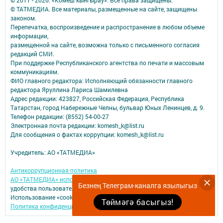
© ТАТМЕДИА. Все материалы, размещенные на сайте, защищены
законом.
Перепечатка, воспроизведение и распространение в любом объеме
информации,
размещенной на сайте, возможна только с письменного согласия
редакций СМИ.
При поддержке Республиканского агентства по печати и массовым
коммуникациям.
ФИО главного редактора: Исполняющий обязанности главного
редактора Яруллина Лариса Шамилевна
Адрес редакции: 423827, Российская Федерация, Республика
Татарстан, город Набережные Челны, бульвар Юных Ленинцев, д. 9.
Телефон редакции: (8552) 54-00-27
Электронная почта редакции: komesh_k@list.ru
Для сообщения о фактах коррупции: komesh_k@list.ru
Учредитель: АО «ТАТМЕДИА»
Антикоррупционная политика
АО «ТАТМЕДИА» использует «cookie»
для персонализации сервисов и
Безнең Телеграм-каналга язылыгыз
удобства пользователей сайтом.
Использование «cookie» можно отменить в настройках браузера.
Төймәгә басыгыз!
Политика конфиденциальности