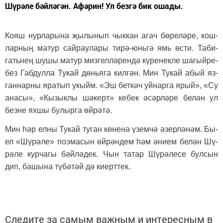
Шүрәле бәйләгән. Афәрин! Ул безгә бик ошады.
Ко­яш нур­ла­ры­на җы­лы­нып чык­кан агач бө­ре­лә­ре, кош­
лар­ның ма­тур сай­рау­ла­ры ти­рә-юнь­гә ямь өс­ти. Та­би­
гать­нең шу­шы ма­тур миз­гел­лә­рен­дә кү­ре­нек­ле ша­гый­ре­
без Габ­дул­ла Ту­кай дөнь­я­га кил­гән. Мин Ту­кай абый яз­
ган­нар­ны яра­тып укыйм. «Эш бет­кәч уй­нар­га ярый», «Су
ана­сы», «Кы­зык­лы шә­керт» ке­бек әсәр­лә­ре бе­лән ул
без­не ях­шы бу­лыр­га өй­рә­тә.
Мин һәр ел­ны Ту­кай ту­ган кө­не­нә үзем­чә әзер­лә­нәм. Бы­
ел «Шү­рә­ле» поэ­ма­сын өй­рән­дем һәм әни­ем бе­лән Шү­
рә­ле кур­ча­гы бәй­лә­дек. Чын та­тар Шү­рә­ле­се бул­сын
дип, ба­шы­на тү­бә­тәй дә ки­ерт­тек.
Следите за самым важным и интересным в