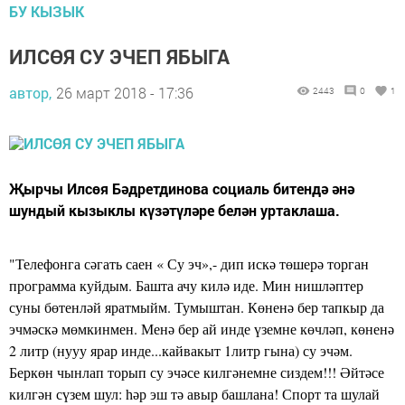
БУ КЫЗЫК
ИЛСӨЯ СУ ЭЧЕП ЯБЫГА
автор,
26 март 2018 - 17:36
2443
0
1
Җырчы Илсөя Бәдретдинова социаль битендә әнә
шундый кызыклы күзәтүләре белән уртаклаша.
"Телефонга сәгать саен « Су эч»,- дип искә төшерә торган
программа куйдым. Башта ачу килә иде. Мин нишләптер
суны бөтенләй яратмыйм. Тумыштан. Көненә бер тапкыр да
эчмәскә мөмкинмен. Менә бер ай инде үземне көчләп, көненә
2 литр (нууу ярар инде...кайвакыт 1литр гына) су эчәм.
Беркөн чынлап торып су эчәсе килгәнемне сиздем!!! Әйтәсе
килгән сүзем шул: һәр эш тә авыр башлана! Спорт та шулай