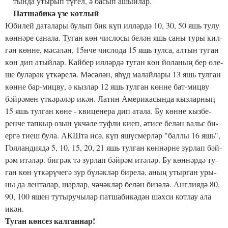
тын­да уты­рып тү­гел, ә ба­сып ашый­лар.
Пат­ша­би­кә үзе кот­лый
Юби­лей да­та­ла­ры бу­лып бик күп ил­ләр­дә 10, 30, 50 яшь ту­лу
көн­нә­ре са­на­ла. Ту­ган көн чис­ло­сы бе­лән яшь са­ны ту­ры кил­
гән көн­не, мә­сә­лән, 15нче чис­ло­да 15 яшь тул­са, ал­тын ту­ган
көн дип атый­лар. Кай­бер ил­ләр­дә ту­ган көн йо­ла­ның бер өле­
ше бу­ла­рак үт­кә­ре­лә. Мә­сә­лән, яһүд ма­лай­ла­ры 13 яшь тул­ган
көн­не бар-миц­ву, ә кыз­лар 12 яшь тул­ган көн­не бат-миц­ву
бәй­рә­мен үт­кә­рә­ләр икән. Ла­тин Аме­ри­ка­сын­да кыз­лар­ның
15 яшь тул­ган кө­не - кви­це­не­ра дип ата­ла. Бу көн­не кыз­бе­
рен­че тап­кыр озын үк­чә­ле туф­ли ки­еп, әти­се бе­лән вальс би­
ер­гә ти­еш бу­ла. АКШ­та исә, күп яшүс­мер­ләр "бал­лы 16 яшь",
Гол­лан­ди­я­дә 5, 10, 15, 20, 21 яшь тул­ган көн­нәр­не зур­лап бәй­
рәм итә­ләр. биг­рәк тә зур­лап бәй­рәм итә­ләр. Бу көн­нәр­дә ту­
ган көн үт­кә­рү­че­гә зур бү­ләк­ләр би­ре­лә, аның утыр­ган уры­
ны да лен­та­лар, шар­лар, чә­чәк­ләр бе­лән би­зә­лә. Анг­ли­я­дә 80,
90, 100 яшен ту­ты­ру­чы­лар пат­ша­би­кә­дән шәх­си кот­лау ала
икән.
Ту­ган көн­сез кал­ган­нар!