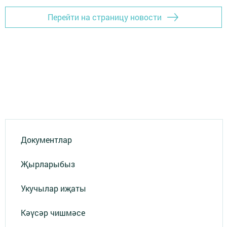
Перейти на страницу новости
Документлар
Җырларыбыз
Укучылар иҗаты
Кәүсәр чишмәсе