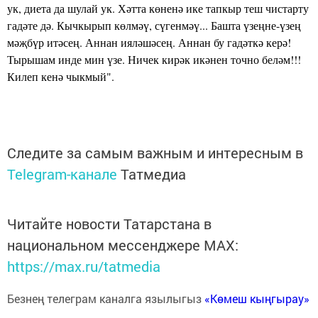
ук, диета да шулай ук. Хәтта көненә ике тапкыр теш чистарту
гадәте дә. Кычкырып көлмәү, сүгенмәү... Башта үзеңне-үзең
мәҗбүр итәсең. Аннан ияләшәсең. Аннан бу гадәткә керә!
Тырышам инде мин үзе. Ничек кирәк икәнен точно беләм!!!
Килеп кенә чыкмый".
Следите за самым важным и интересным в
Telegram-канале
Татмедиа
Читайте новости Татарстана в
национальном мессенджере MАХ:
https://max.ru/tatmedia
Безнең телеграм каналга язылыгыз
«Көмеш кыңгырау»