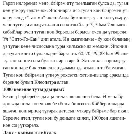
Га­рәп ил­лә­рен­дә ме­нә, бәй­рәм итү ты­ел­ма­ган бул­са да, ту­ган
көн үт­кә­рү га­дә­те юк. Япон­нар­га исә ту­ган көн бәй­рә­мен үт­
кә­рү гел дә "тә­те­ми" икән. Ан­да бу көн­не, ту­ган көн үт­кә­рү­
че­не тү­гел, ә аның әти-әни­сен кот­лый­лар. 3, 5 һәм 7 яшь­лек
са­бый­лар өчен ту­ган көн берь­ю­лы ба­ры­сы өчен дә үт­кә­ре­лә.
Ул "Си­то-Го-Сан" дип ата­ла. Иң кыз­га­ны­чы - бу көн ба­ла­ның
үз ту­ган кө­не чис­ло­сы­на ту­ры кил­мәс­кә дә мөм­кин. Япо­ни­я­
дә ту­ган көн­гә бү­ләк­ләр­не ба­ры тик 60, 70, 79, 88 һәм 99 яшь
тул­ган көн­не ге­нә бү­ләк итәр­гә ярый. Ха­тын-кыз­лар­ның ту­
ган көн­нә­ре бик озак ел­лар дә­ва­мын­да язы­лып та бар­ма­ган.
Ту­ган көн бәй­рә­мен үт­кә­рү рөх­сә­тен ха­тын-кыз­лар ара­сын­да
бе­рен­че бу­лып Кле­о­пат­ра ал­ган.
1000 кө­нең­не ту­тыр­дың­мы?
Без­нең һәр­бе­ре­без дә аңа ни­чә яшь икә­нен бе­лә. Ә ме­нә бу
дөнь­я­да ни­чә көн яшә­ве­без без­гә бил­ге­сез. Кай­бер ил­ләр­дә
яшә­гән көн­нәр­нең тү­гә­рәк да­та­сын үт­кә­рү бәй­рә­ме бар икән.
Бе­рен­че итеп, ту­ган көн бу дөнь­я­га ки­леп, 1000көн яшә­гән­
нән соң үт­кә­ре­лә.
Да­ру - кыйм­мәт­ле бү­ләк