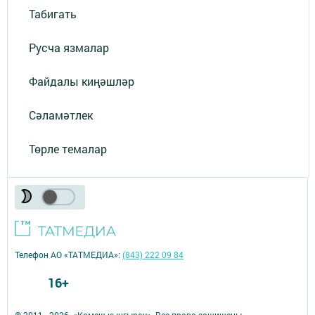
Табигать
Русча язмалар
Файдалы киңәшләр
Сәламәтлек
Төрле темалар
Телефон АО «ТАТМЕДИА»:
(843) 222 09 84
16+
© 2011 - 2026. «Комеш кынгырау». Все права защищены.