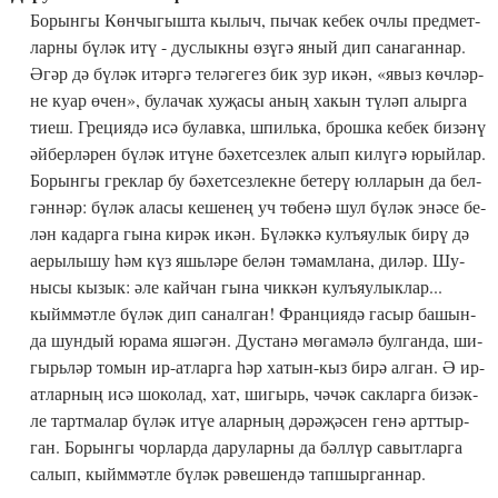
Бо­рын­гы Көн­чы­гыш­та кы­лыч, пы­чак ке­бек оч­лы пред­мет­
лар­ны бү­ләк итү - дус­лык­ны өзү­гә яный дип са­на­ган­нар.
Әгәр дә бү­ләк итәр­гә те­лә­ге­гез бик зур икән, «я­выз көч­ләр­
не ку­ар өчен», бу­ла­чак ху­җа­сы аның ха­кын тү­ләп алыр­га
ти­еш. Гре­ци­я­дә исә бу­лав­ка, шпиль­ка, брош­ка ке­бек би­зә­нү
әй­бер­лә­рен бү­ләк итү­не бә­хет­сез­лек алып ки­лү­гә юрый­лар.
Бо­рын­гы грек­лар бу бә­хет­сез­лек­не бе­те­рү юл­ла­рын да бел­
гән­нәр: бү­ләк ала­сы ке­ше­нең уч тө­бе­нә шул бү­ләк энә­се бе­
лән ка­дар­га гы­на ки­рәк икән. Бү­ләк­кә кулъя­у­лык би­рү дә
ае­ры­лы­шу һәм күз яшь­лә­ре бе­лән тә­мам­ла­на, ди­ләр. Шу­
ны­сы кы­зык: әле кай­чан гы­на чик­кән кулъя­у­лык­лар...
кыйм­мәт­ле бү­ләк дип са­нал­ган! Фран­ци­я­дә га­сыр ба­шын­
да шун­дый юра­ма яшә­гән. Дус­та­нә мө­га­мә­лә бул­ган­да, ши­
гырь­ләр то­мын ир-ат­лар­га һәр ха­тын-кыз би­рә ал­ган. Ә ир-
ат­лар­ның исә шо­ко­лад, хат, ши­гырь, чә­чәк сак­лар­га би­зәк­
ле тарт­ма­лар бү­ләк итүе алар­ның дә­рә­җә­сен ге­нә арт­тыр­
ган. Бо­рын­гы чор­лар­да да­ру­лар­ны да бәл­лүр са­выт­лар­га
са­лып, кыйм­мәт­ле бү­ләк рә­ве­шен­дә тап­шыр­ган­нар.