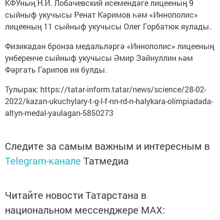
КФУның Н.И. Лобачевский исемендәге лицееның 9
сыйныф укучысы Ренат Кәримов һәм «Иннополис»
лицееның 11 сыйныф укучысы Олег Горбатюк яулады.
Физикадан бронза медальләргә «Иннополис» лицееның
унберенче сыйныф укучысы Әмир Зәйнуллин һәм
Фәргать Гарипов ия булды.
Тулырак: https://tatar-inform.tatar/news/science/28-02-
2022/kazan-ukuchylary-t-g-l-f-nn-rd-n-halykara-olimpiadada-
altyn-medal-yaulagan-5850273
Следите за самым важным и интересным в
Telegram-канале
Татмедиа
Читайте новости Татарстана в
национальном мессенджере MАХ: