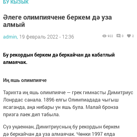
БУ КЫЗЫК
Әлеге олимпиячене беркем дә уза
алмый
admin,
19 февраль 2022 - 12:36
922
0
2
Бу рекордын беркем дә беркайчан да кабатлый
алмаячак.
Иң яшь олимпияче
Тарихта иң яшь олимпияче — грек гимнасты Димитриус
Лонрдас санала. 1896 елгы Олимпиадада чыгыш
ясаганда, аңа нибары ун яшь була. Малай бронза
призга лаек дип табыла.
Сүз уңаеннан, Димитриусның бу рекордын беркем
дә беркайчан да уза алмаячак. Чөнки 1997 елда