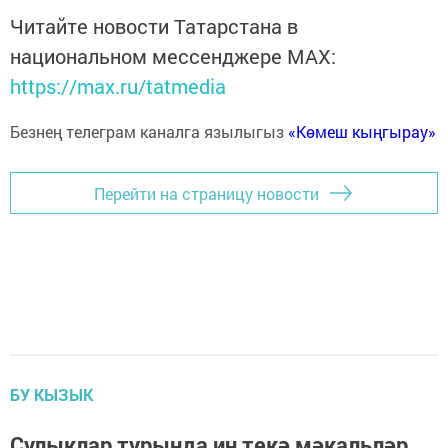
Читайте новости Татарстана в
национальном мессенджере MАХ:
https://max.ru/tatmedia
Безнең телеграм каналга язылыгыз
«Көмеш кыңгырау»
Перейти на страницу новости
БУ КЫЗЫК
Сулыклар турында иң текә мәкальләр