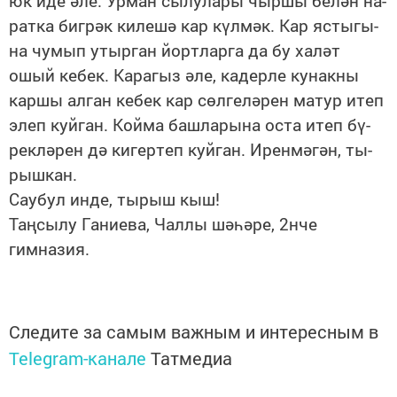
юк иде әле. Ур­ман сы­лу­ла­ры чыр­шы бе­лән на­
рат­ка биг­рәк ки­ле­шә кар күл­мәк. Кар яс­ты­гы­
на чу­мып утыр­ган йорт­лар­га да бу ха­ләт
ошый ке­бек. Ка­ра­гыз әле, ка­дер­ле ку­нак­ны
кар­шы ал­ган ке­бек кар сөл­ге­лә­рен ма­тур итеп
элеп куй­ган. Кой­ма баш­ла­ры­на ос­та итеп бү­
рек­лә­рен дә ки­гер­теп куй­ган. Ирен­мә­гән, ты­
рыш­кан.
Сау­бул ин­де, ты­рыш кыш!
Таңсылу Ганиева, Чаллы шәһәре, 2нче
гимназия.
Следите за самым важным и интересным в
Telegram-канале
Татмедиа