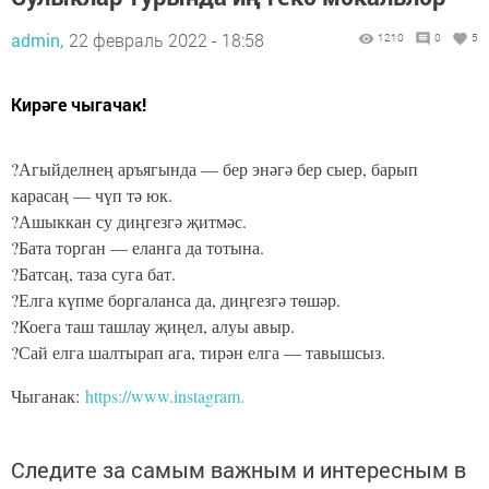
admin,
22 февраль 2022 - 18:58
1210
0
5
Кирәге чыгачак!
?Агыйделнең аръягында — бер энәгә бер сыер, барып
карасаң — чүп тә юк.
?Ашыккан су диңгезгә җитмәс.
?Бата торган — еланга да тотына.
?Батсаң, таза суга бат.
?Елга күпме боргаланса да, диңгезгә төшәр.
?Коега таш ташлау җиңел, алуы авыр.
?Сай елга шалтырап ага, тирән елга — тавышсыз.
Чыганак:
https://www.instagram.
Следите за самым важным и интересным в