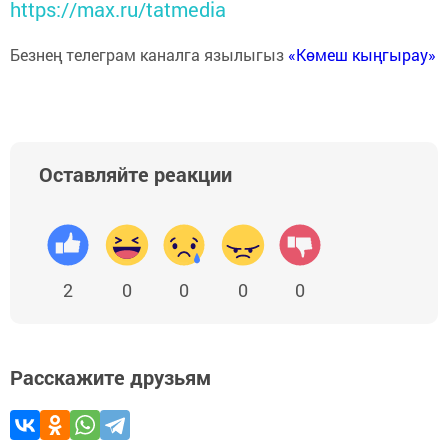
https://max.ru/tatmedia
Безнең телеграм каналга язылыгыз
«Көмеш кыңгырау»
Оставляйте реакции
2
0
0
0
0
Расскажите друзьям