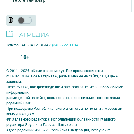
Телефон АО «ТАТМЕДИА»:
(843) 222 09 84
16+
© 2011 - 2026. «Комеш кынгырау». Все права защищены.
© ТАТМЕДИА. Все материалы, размещенные на сайте, защищены
законом.
Перепечатка, воспроизведение и распространение в любом объеме
информации,
размещенной на сайте, возможна только с письменного согласия
редакций СМИ.
При поддержке Республиканского агентства по печати и массовым
коммуникациям.
ФИО главного редактора: Исполняющий обязанности главного
редактора Яруллина Лариса Шамилевна
Адрес редакции: 423827, Российская Федерация, Республика