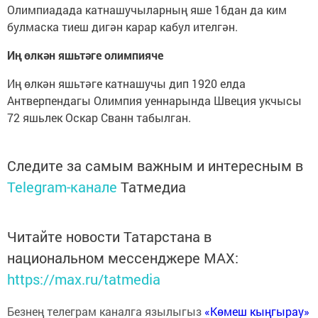
Олимпиадада катнашучыларның яше 16дан да ким
булмаска тиеш дигән карар кабул ителгән.
Иң өлкән яшьтәге олимпияче
Иң өлкән яшьтәге катнашучы дип 1920 елда
Антверпендагы Олимпия уеннарында Швеция укчысы
72 яшьлек Оскар Сванн табылган.
Следите за самым важным и интересным в
Telegram-канале
Татмедиа
Читайте новости Татарстана в
национальном мессенджере MАХ:
https://max.ru/tatmedia
Безнең телеграм каналга язылыгыз
«Көмеш кыңгырау»