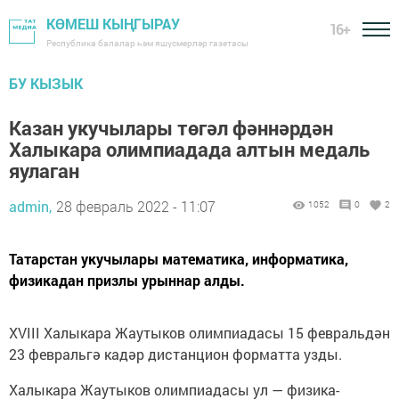
КӨМЕШ КЫҢГЫРАУ
16+
Республика балалар һәм яшүсмерләр газетасы
БУ КЫЗЫК
Казан укучылары төгәл фәннәрдән
Халыкара олимпиадада алтын медаль
яулаган
admin,
28 февраль 2022 - 11:07
1052
0
2
Татарстан укучылары математика, информатика,
физикадан призлы урыннар алды.
XVIII Халыкара Жаутыков олимпиадасы 15 февральдән
23 февральгә кадәр дистанцион форматта узды.
Халыкара Жаутыков олимпиадасы ул — физика-