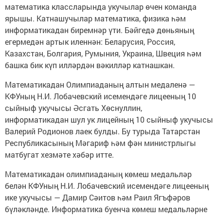
математика классларында укучылар өчен команда
ярышы. Катнашучылар математика, физика һәм
информатикадан биремнәр үти. Бәйгедә дөньяның
егермедән артык иленнән: Беларусия, Россия,
Казахстан, Болгария, Румыния, Украина, Швеция һәм
башка бик күп илләрдән вәкилләр катнашкан.
Математикадан Олимпиаданың алтын медаленә —
КФУның Н.И. Лобачевский исемендәге лицееның 10
сыйныф укучысы Әсгать Хөснуллин,
информатикадан шул ук лицейның 10 сыйныф укучысы
Валерий Родионов лаек булды. Бу турыда Татарстан
Республикасының Мәгариф һәм фән министрлыгы
матбугат хезмәте хәбәр итте.
Математикадан олимпиаданың көмеш медальләр
белән КФУның Н.И. Лобачевский исемендәге лицееның
ике укучысы — Дамир Сәитов һәм Раил Ягъфәров
бүләкләнде. Информатика буенча көмеш медальләрне