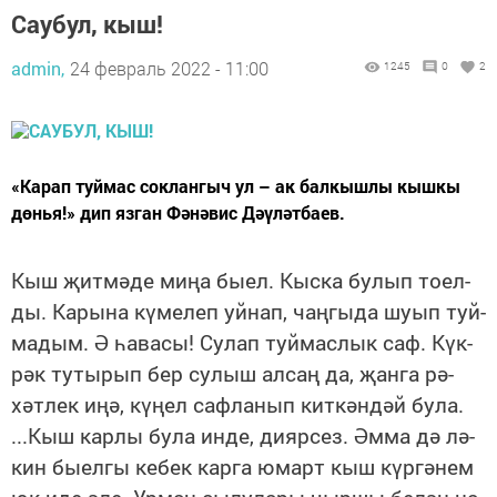
Саубул, кыш!
admin,
24 февраль 2022 - 11:00
1245
0
2
«Карап туймас соклангыч ул – ак балкышлы кышкы
дөнья!» дип язган Фәнәвис Дәүләтбаев.
Кыш җит­мә­де ми­ңа бы­ел. Кыс­ка бу­лып то­ел­
ды. Ка­ры­на кү­ме­леп уй­нап, чаң­гы­да шу­ып туй­
ма­дым. Ә һа­ва­сы! Сулап туй­мас­лык саф. Күк­
рәк ту­ты­рып бер су­лыш ал­саң да, җан­га рә­
хәт­лек иңә, кү­ңел саф­ла­нып кит­кән­дәй бу­ла.
...Кыш кар­лы бу­ла ин­де, ди­яр­сез. Әм­ма дә лә­
кин бы­ел­гы ке­бек кар­га юмарт кыш күр­гә­нем