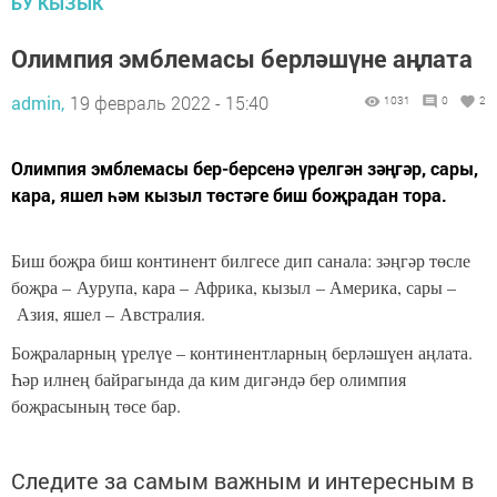
БУ КЫЗЫК
Олимпия эмблемасы берләшүне аңлата
admin,
19 февраль 2022 - 15:40
1031
0
2
Олимпия эмблемасы бер-берсенә үрелгән зәңгәр, сары,
кара, яшел һәм кызыл төстәге биш боҗрадан тора.
Биш боҗра биш континент билгесе дип санала: зәңгәр төсле
боҗра – Аурупа, кара – Африка, кызыл – Америка, сары –
Азия, яшел – Австралия.
Боҗраларның үрелүе – континентларның берләшүен аңлата.
Һәр илнең байрагында да ким дигәндә бер олимпия
боҗрасының төсе бар.
Следите за самым важным и интересным в