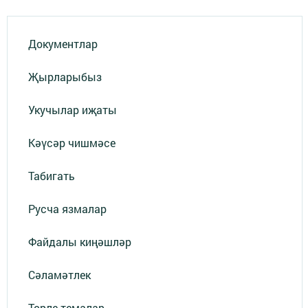
Документлар
Җырларыбыз
Укучылар иҗаты
Кәүсәр чишмәсе
Табигать
Русча язмалар
Файдалы киңәшләр
Сәламәтлек
Төрле темалар