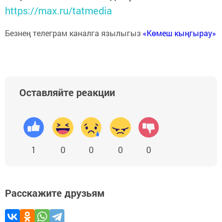
https://max.ru/tatmedia
Безнең телеграм каналга язылыгыз
«Көмеш кыңгырау»
Оставляйте реакции
1
0
0
0
0
Расскажите друзьям