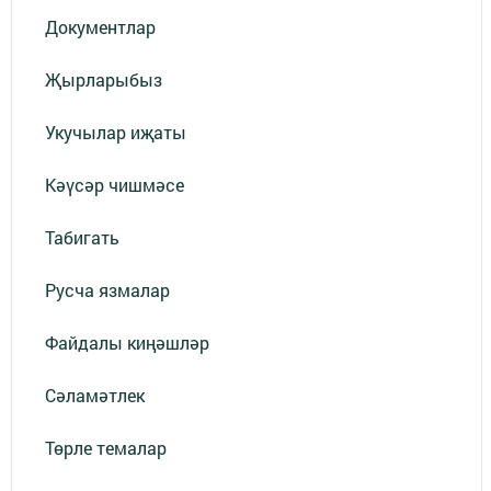
Документлар
Җырларыбыз
Укучылар иҗаты
Кәүсәр чишмәсе
Табигать
Русча язмалар
Файдалы киңәшләр
Сәламәтлек
Төрле темалар