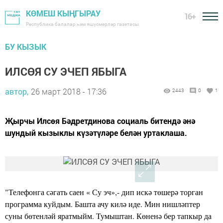
КӨМЕШ КЫҢГЫРАУ
16+
Республика балалар һәм яшүсмерләр газетасы
БУ КЫЗЫК
ИЛСӨЯ СУ ЭЧЕП ЯБЫГА
автор,
26 март 2018 - 17:36
2443
0
1
Җырчы Илсөя Бәдретдинова социаль битендә әнә
шундый кызыклы күзәтүләре белән уртаклаша.
"Телефонга сәгать саен « Су эч»,- дип искә төшерә торган
программа куйдым. Башта ачу килә иде. Мин нишләптер
суны бөтенләй яратмыйм. Тумыштан. Көненә бер тапкыр да