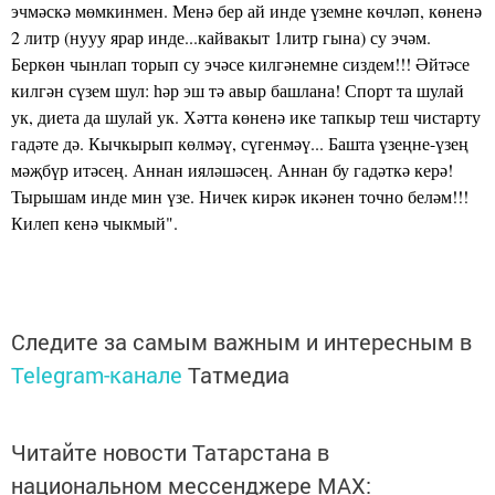
эчмәскә мөмкинмен. Менә бер ай инде үземне көчләп, көненә
2 литр (нууу ярар инде...кайвакыт 1литр гына) су эчәм.
Беркөн чынлап торып су эчәсе килгәнемне сиздем!!! Әйтәсе
килгән сүзем шул: һәр эш тә авыр башлана! Спорт та шулай
ук, диета да шулай ук. Хәтта көненә ике тапкыр теш чистарту
гадәте дә. Кычкырып көлмәү, сүгенмәү... Башта үзеңне-үзең
мәҗбүр итәсең. Аннан ияләшәсең. Аннан бу гадәткә керә!
Тырышам инде мин үзе. Ничек кирәк икәнен точно беләм!!!
Килеп кенә чыкмый".
Следите за самым важным и интересным в
Telegram-канале
Татмедиа
Читайте новости Татарстана в
национальном мессенджере MАХ: