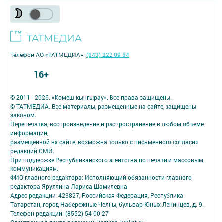
Телефон АО «ТАТМЕДИА»:
(843) 222 09 84
16+
© 2011 - 2026. «Комеш кынгырау». Все права защищены.
© ТАТМЕДИА. Все материалы, размещенные на сайте, защищены
законом.
Перепечатка, воспроизведение и распространение в любом объеме
информации,
размещенной на сайте, возможна только с письменного согласия
редакций СМИ.
При поддержке Республиканского агентства по печати и массовым
коммуникациям.
ФИО главного редактора: Исполняющий обязанности главного
редактора Яруллина Лариса Шамилевна
Адрес редакции: 423827, Российская Федерация, Республика
Татарстан, город Набережные Челны, бульвар Юных Ленинцев, д. 9.
Телефон редакции: (8552) 54-00-27