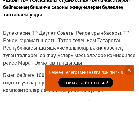
бәйгесенең бишенче сезоны җиңүчеләрен бүләкләү
тантанасы узды.
Бүләкләрне ТР Дәүләт Советы Рәисе урынбасары, ТР
Рәисе карамагындагы Татар телен һәм Татарстан
Республикасында яшәүче халыклар вәкилләренең
туган телләрен саклау, үстерү мәсьәләләре комиссиясе
рәисе Марат Әхмәтов тапшырды.
Безнең Телеграм-каналга язылыгыз
Быел бәйгегә 100гә якын җыр кабул ителгән. Аларны
иҗат итүчеләр арасында профессиональ
Төймәгә басыгыз!
композиторлар да, һәвәскәрләр дә булган.
Жюри икенче тур өчен 20 җырны сайлап алган.
Тамашачылар тавыш бирү нәтиҗәләре буенча иң күп
тавыш җыйган ун җыр өченче турга узган.
Шуннан соң жюри биш җиңүче композицияне
билгеләгән: