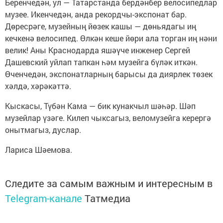
Беренчедән, ул — Татарстанда бердәнбер велосипедлар
музее. Икенчедән, анда рекордчы-экспонат бар.
Дөресрәге, музейның йөзек кашы — дөньядагы иң
кечкенә велосипед. Өлкән кеше йөри ала торган иң нәни
велик! Аны Краснодарда яшәүче инженер Сергей
Дашевский уйлап тапкан һәм музейга бүләк иткән.
Өченчедән, экспонатларның барысы да диярлек төзек
хәлдә, хәрәкәттә.
Кыскасы, Түбән Кама — бик кунакчыл шәһәр. Шәп
музейлар үзәге. Килеп чыксагыз, веломузейга керергә
онытмагыз, дуслар.
Лариса Шәемова.
Следите за самым важным и интересным в
Telegram-канале
Татмедиа