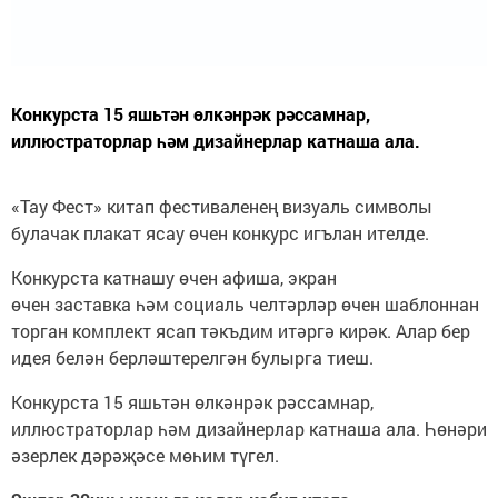
Конкурста 15 яшьтән өлкәнрәк рәссамнар,
иллюстраторлар һәм дизайнерлар катнаша ала.
«Тау Фест» китап фестиваленең визуаль символы
булачак плакат ясау өчен конкурс игълан ителде.
Конкурста катнашу өчен афиша, экран
өчен заставка һәм социаль челтәрләр өчен шаблоннан
торган комплект ясап тәкъдим итәргә кирәк. Алар бер
идея белән берләштерелгән булырга тиеш.
Конкурста 15 яшьтән өлкәнрәк рәссамнар,
иллюстраторлар һәм дизайнерлар катнаша ала. Һөнәри
әзерлек дәрәҗәсе мөһим түгел.