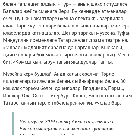
белән гапләшеп алдык. «Нур» — аның шәхси студиясе.
Балалар җәйге сменага йөри. Бу көннәрдә ата-аналар
өчен Пушкин әкиятләре буенча спектакль әзерлиләр
икән. Төрле кул эшләре белән шөгыльләнәләр, мастер-
классларда катнашалар. Шәһәр тарихы музеена, Туфан
Миңнуллин исемендәге Татар дәүләт драма театрына,
«Мирас» мәдәният сараена да барганнар. Кыскасы,
җәйге яллары бик мавыктыргыч үтә кызларның. Менә
бит, «Көмеш кыңгыру» тагын яңа дуслар тапты.
Музейга керү бушлай. Анда халык өзелми. Төрле
яшьтәгеләр, гаиләләре белән, сыйныфлары белән, 30
кешелек төркем белән дә киләләр. Владимир, Пермь,
Йошкар-Ола, Санкт-Петербург, Киров, Башкортостан һәм
Татарстанның төрле төбәкләреннән килүчеләр бар.
Веломузей 2019 елның 7 июлендә ачылган.
Биш ел эчендә шактый экспонат тупланган.