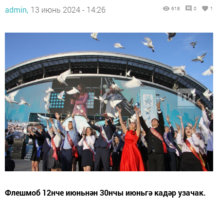
admin,
13 июнь 2024 - 14:26
618
0
1
Флешмоб 12нче июньнән 30нчы июньгә кадәр узачак.