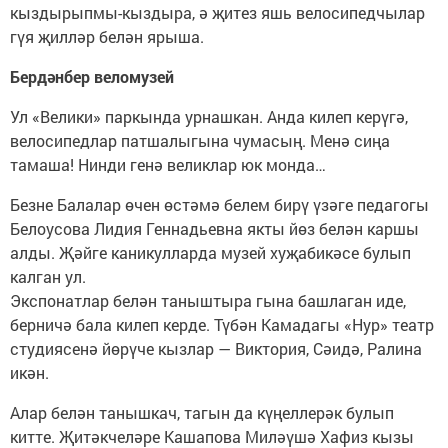
кыздырыпмы-кыздыра, ә җитез яшь велосипедчылар
гүя җилләр белән ярыша.
Бердәнбер веломузей
Ул «Велики» паркында урнашкан. Анда килеп керүгә,
велосипедлар патшалыгына чумасың. Менә сиңа
тамаша! Нинди генә великлар юк монда…
Безне Балалар өчен өстәмә белем бирү үзәге педагогы
Белоусова Лидия Геннадьевна якты йөз белән каршы
алды. Җәйге каникулларда музей хуҗабикәсе булып
калган ул.
Экспонатлар белән таныштыра гына башлаган иде,
берничә бала килеп керде. Түбән Камадагы «Нур» театр
студиясенә йөрүче кызлар — Виктория, Сәидә, Ралина
икән.
Алар белән танышкач, тагын да күңеллерәк булып
китте. Җитәкчеләре Кашапова Миләүшә Хафиз кызы