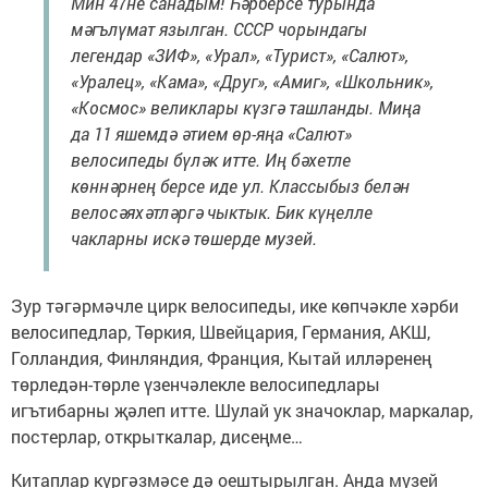
Мин 47не санадым! Һәрберсе турында
мәгълүмат язылган. СССР чорындагы
легендар «ЗИФ», «Урал», «Турист», «Салют»,
«Уралец», «Кама», «Друг», «Амиг», «Школьник»,
«Космос» великлары күзгә ташланды. Миңа
да 11 яшемдә әтием өр-яңа «Салют»
велосипеды бүләк итте. Иң бәхетле
көннәрнең берсе иде ул. Классыбыз белән
велосәяхәтләргә чыктык. Бик күңелле
чакларны искә төшерде музей.
Зур тәгәрмәчле цирк велосипеды, ике көпчәкле хәрби
велосипедлар, Төркия, Швейцария, Германия, АКШ,
Голландия, Финляндия, Франция, Кытай илләренең
төрледән-төрле үзенчәлекле велосипедлары
игътибарны җәлеп итте. Шулай ук значоклар, маркалар,
постерлар, открыткалар, дисеңме…
Китаплар күргәзмәсе дә оештырылган. Анда музей