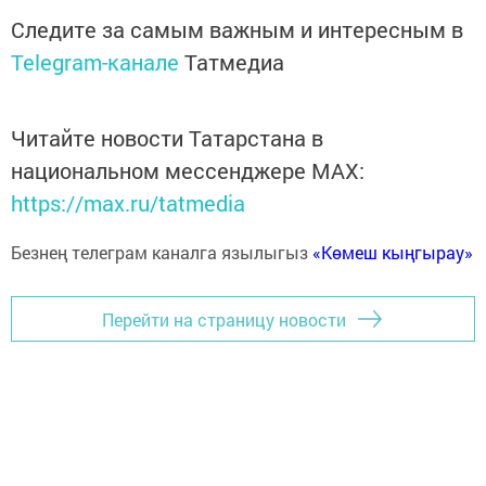
Следите за самым важным и интересным в
Telegram-канале
Татмедиа
Читайте новости Татарстана в
национальном мессенджере MАХ:
https://max.ru/tatmedia
Безнең телеграм каналга язылыгыз
«Көмеш кыңгырау»
Перейти на страницу новости