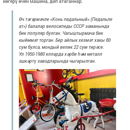
йөгерү өчен машина, дип атаганнар.
Өч тәгәрмәчле «Конь педальный» (Педальле
ат») балалар велосипеды СССР заманында
бик популяр булган. Чагыштырмача бик
кыйммәт торган. Бер айлык хезмәт хакы 80
сум булса, мондый велик 22 сум тирәсе.
Ул 1950-1980 елларда хәрби һәм металл
эшкәртү заводларында чыгарылган.