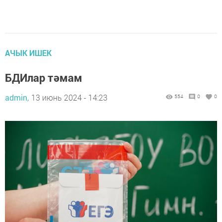
АЧЫК ИШЕК
БДИлар тәмам
admin,
13 июнь 2024 - 14:23
554
0
0