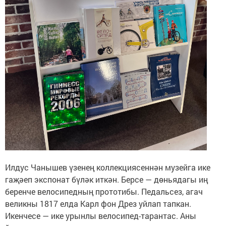
Илдус Чанышев үзенең коллекциясеннән музейга ике
гаҗәеп экспонат бүләк иткән. Берсе — дөньядагы иң
беренче велосипедның прототибы. Педальсез, агач
великны 1817 елда Карл фон Дрез уйлап тапкан.
Икенчесе — ике урынлы велосипед-тарантас. Аны