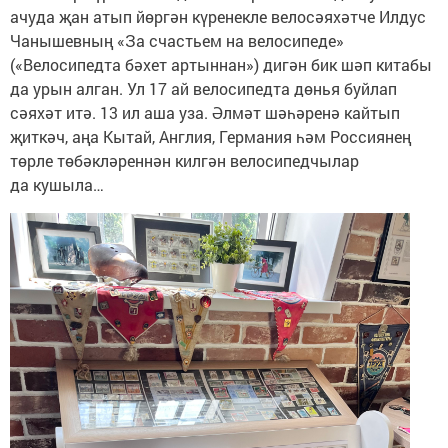
ачуда җан атып йөргән күренекле велосәяхәтче Илдус
Чанышевның «За счастьем на велосипеде»
(«Велосипедта бәхет артыннан») дигән бик шәп китабы
да урын алган. Ул 17 ай велосипедта дөнья буйлап
сәяхәт итә. 13 ил аша уза. Әлмәт шәһәренә кайтып
җиткәч, аңа Кытай, Англия, Германия һәм Россиянең
төрле төбәкләреннән килгән велосипедчылар
да кушыла…