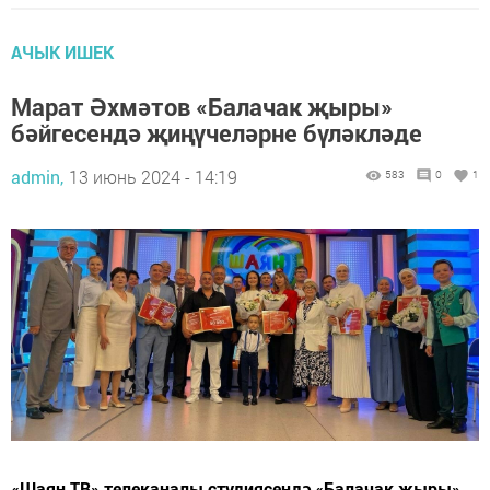
АЧЫК ИШЕК
Марат Әхмәтов «Балачак җыры»
бәйгесендә җиңүчеләрне бүләкләде
admin,
13 июнь 2024 - 14:19
583
0
1
«Шаян ТВ» телеканалы студиясендә «Балачак җыры»