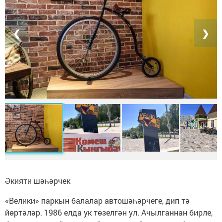
❮
❯
Әкияти шәһәрчек
«Велики» паркын балалар автошәһәрчеге, дип тә
йөртәләр. 1986 елда ук төзелгән ул. Ачылганнан бирле,