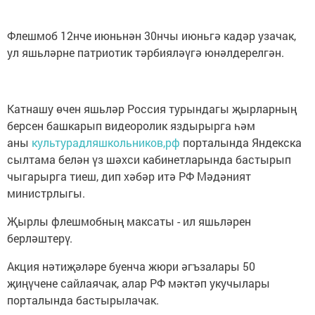
Флешмоб 12нче июньнән 30нчы июньгә кадәр узачак,
ул яшьләрне патриотик тәрбияләүгә юнәлдерелгән.
Катнашу өчен яшьләр Россия турындагы җырларның
берсен башкарып видеоролик яздырырга һәм
аны
культурадляшкольников,рф
порталында Яндекска
сылтама белән үз шәхси кабинетларында бастырып
чыгарырга тиеш, дип хәбәр итә РФ Мәдәният
министрлыгы.
Җырлы флешмобның максаты - ил яшьләрен
берләштерү.
Акция нәтиҗәләре буенча жюри әгъзалары 50
җиңүчене сайлаячак, алар РФ мәктәп укучылары
порталында бастырылачак.