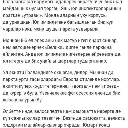
балаларга юл йөрү кагыйдәләрен өйрәтү өчен бик шәп
мәйданчык булып торган. Яшь юл инспекторларының
яраткан «утравы». Монда аларның уку корпусы
да урнашкан. Юл иминлегенә багышланган бик күп
чаралар нәкъ менә шушы паркта уздырыла.
Моннан 5-6 ел элек аны бик матур итеп яңартканнар,
һәм автошәһәрчек «Велики» дигән гаилә паркына
әйләнгән. Анда юл иминлеге нигезләрен өйрәнергә дә,
ял итәргә дә бик уңайлы шартлар тудырганнар.
Ул әкияти Голландиягә охшаган, диләр. Чыннан да,
паркта урта гасырлардагы Европа стилендә йортлар,
әкияти күпер, «җил тегермәне», «вокзал» һәм «поезд»
да күрергә була. Үзенчәлекле фотосессия өчен дә бик
кызыклы урын бу.
Әлбәттә инде, велосипедта һәм самокатта йөрергә дә
күп санлы юллар төзелгән. Безгә дә самокатта, великта
элдергән малайлар-кызлар очрады. Юмарт кояш