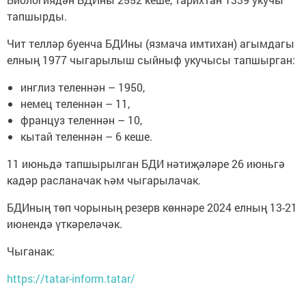
тапшырды.
Чит телләр буенча БДИны (язмача имтихан) агымдагы
елның 1977 чыгарылыш сыйныф укучысы тапшырган:
инглиз теленнән – 1950,
немец теленнән – 11,
француз теленнән – 10,
кытай теленнән – 6 кеше.
11 июньдә тапшырылган БДИ нәтиҗәләре 26 июньгә
кадәр расланачак һәм чыгарылачак.
БДИның төп чорының резерв көннәре 2024 елның 13-21
июнендә үткәреләчәк.
Чыганак:
https://tatar-inform.tatar/