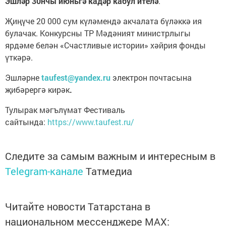
Эшләр 30нчы июньгә кадәр кабул ителә
.
Җиңүче 20 000 сум күләмендә акчалата бүләккә ия
булачак. Конкурсны ТР Мәдәният министрлыгы
ярдәме белән «Счастливые истории» хәйрия фонды
үткәрә.
Эшләрне
taufest@yandex.ru
электрон почтасына
җибәрергә кирәк
.
Тулырак мәгълүмат Фестиваль
сайтында:
https://www.taufest.ru/
Следите за самым важным и интересным в
Telegram-канале
Татмедиа
Читайте новости Татарстана в
национальном мессенджере MАХ: