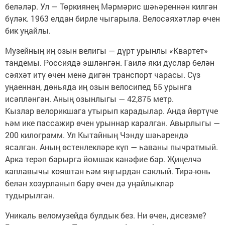
беләләр. Ул — Төркиянең Мәрмәрис шәһәреннән килгән
бүләк. 1963 елдан бирле чыгарыла. Велосәяхәтләр өчен
бик уңайлы.
Музейның иң озын велигы — дүрт урынлы «Квартет»
тандемы. Россиядә эшләнгән. Гаилә яки дуслар белән
сәяхәт итү өчен менә дигән транспорт чарасы. Сүз
уңаеннан, дөньяда иң озын велосипед 55 урынга
исәпләнгән. Аның озынлыгы — 42,875 метр.
Кызлар велорикшага утырып карадылар. Анда йөртүче
һәм ике пассажир өчен урыннар каралган. Авырлыгы —
200 килограмм. Ул Кытайның Чэнду шәһәрендә
ясалган. Аның өстенлекләре күп — һаваны пычратмый.
Арка терәп барырга йомшак канәфие бар. Җиңелчә
каплавычы кояштан һәм яңгырдан саклый. Тирә-юнь
белән хозурланып бару өчен дә уңайлыклар
тудырылган.
Уникаль веломузейда булдык без. Ни өчен, дисезме?