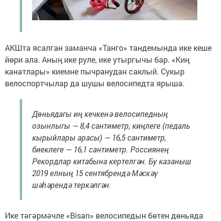
АКШта ясалган заманча «Танго» тандемында ике кеше
йөри ала. Аның ике руле, ике утыргычы бар. «Киң
канатлары» киемне пычранудан саклый. Сукыр
велоспортчылар да шушы велосипедта ярыша.
Дөньядагы иң кечкенә велосипедның
озынлыгы — 8,4 сантиметр, киңлеге (педаль
кырыйлары арасы) — 16,5 сантиметр,
биеклеге — 16,1 сантиметр. Россиянең
Рекордлар китабына кертелгән. Бу казаныш
2019 елның 15 сентябрендә Мәскәү
шәһәрендә теркәлгән.
Ике тәгәрмәчле «Bisan» велосипедын бөтен дөньяда