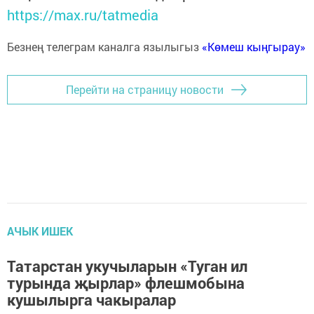
https://max.ru/tatmedia
Безнең телеграм каналга язылыгыз
«Көмеш кыңгырау»
Перейти на страницу новости
АЧЫК ИШЕК
Татарстан укучыларын «Туган ил
турында җырлар» флешмобына
кушылырга чакыралар