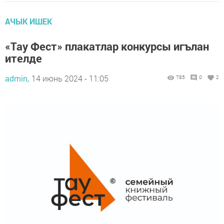
АЧЫК ИШЕК
«Тау Фест» плакатлар конкурсы игълан
ителде
admin,
14 июнь 2024 - 11:05
785
0
2