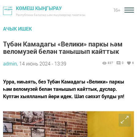
КӨМЕШ КЫҢГЫРАУ
16+
Республика балалар һәм яшүсмерләр газетасы
АЧЫК ИШЕК
Түбән Камадагы «Велики» паркы һәм
веломузей белән танышып кайттык
admin,
14 июнь 2024 - 13:39
837
0
6
Урра, ниһаять, без Түбән Камадагы «Велики» паркы
һәм веломузей белән танышып кайттык, дуслар.
Күптән хыялланып йөри идек. Шәп сәяхәт булды ул!