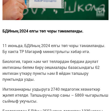
БДИның 2024 елгы төп чоры тәмамланды.
11 июньдә, БДИның 2024 елгы төп чоры тәмамланды.
Бу хакта ТР Мәгариф министрлыгы хәбәр итә.
Биология, тарих һәм чит телләрдән бердәм дәүләт
имтиханы белем бирү оешмалары базасындагы 62
имтихан үткәрү пункты һәм 8 өйдән тапшыру
пунктында узды.
Имтиханнарны уздыруга 2740 педагогик хезмәткәр
җәлеп ителде. Тапшыручылар саны – 5869 чыгарылыш
сыйныф укучысы.
Биологиядән БДИны 2552 кеше, тарихтан 1339 укучы