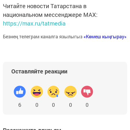
Читайте новости Татарстана в
национальном мессенджере MАХ:
https://max.ru/tatmedia
Безнең телеграм каналга язылыгыз
«Көмеш кыңгырау»
Оставляйте реакции
6
0
0
0
0