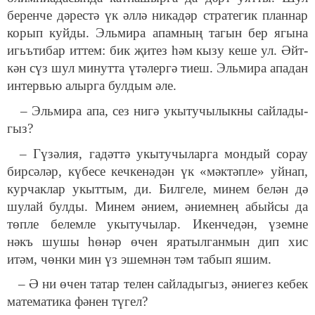
бе­рен­че дә­рес­тә үк әл­лә ни­ка­дәр ст­ра­те­гик план­нар
ко­рып куй­ды. Эль­ми­ра апам­ның та­гын бер ягы­на
игьъти­бар ит­тем: бик җи­тез һәм кы­зу ке­ше ул. Әйт­
кән сүз шул ми­нут­та үтә­лер­гә ти­еш. Эль­ми­ра апа­дан
ин­тервью алыр­га бул­дым әле.
– Эль­ми­ра апа, сез ни­гә укы­ту­чы­лык­ны сай­ла­ды­
гыз?
– Гү­зә­лия, га­дәт­тә укы­ту­чы­лар­га мон­дый со­рау
бир­сә­ләр, кү­бе­се кеч­ке­нә­дән үк «мәк­тәп­ле» уй­нап,
кур­чак­лар укыт­тым, ди. Бил­ге­ле, ми­нем бе­лән дә
шу­лай бул­ды. Ми­нем әни­ем, әни­ем­нең абый­сы да
төп­ле бе­лем­ле укы­ту­чы­лар. Икен­че­дән, үзем­не
нәкъ шу­шы һө­нәр өчен яра­тыл­ган­мын дип хис
итәм, чөн­ки мин үз эшем­нән тәм та­бып яшим.
– Ә ни өчен та­тар те­лен сай­ла­ды­гыз, әни­е­гез ке­бек
ма­те­ма­ти­ка фә­нен
тү­гел?