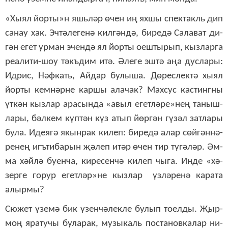
«Хы­ял йор­ты»н яшь­ләр өчен иң ях­шы спек­такль дип
са­нау хак. Эч­тә­ле­ге­нә кил­гән­дә, би­ре­дә Са­ла­ват ди­
гән егет ур­ман эчен­дә ял йор­ты оеш­ты­рып, кыз­лар­га
ре­а­ли­ти-шоу тәкъ­дим итә. Әле­ге эш­тә аңа дус­ла­ры:
Ид­рис, Нәф­кать, Ай­дар бу­лы­ша. Дө­рес­лек­тә хы­ял
йор­ты кем­нәр­не кар­шы ала­чак? Мах­сус кас­тинг­ны
үт­кән кыз­лар ара­сын­да «а­выл егет­лә­ре»­нең та­ныш­
ла­ры, бәл­кем күп­тән күз атып йөр­гән гү­зәл зат­ла­ры
бу­ла. Иде­я­гә якын­рак ки­леп: би­ре­дә алар сөй­гән­нә­
ре­нең игъ­ти­ба­рын җә­леп итәр өчен тир тү­гә­ләр. Ә
м­
ма х
әй­лә бу­ен­ча, ки­ре­сен­чә ки­леп чы­га. Ин­де
«
хә­
зер­ге го­рур егет­ләр
»­
не
кыз­лар
үз­лә­ре­нә ка­ра­та
алыр­мы?
Сю­жет үзе­мә бик үзен­чә­лек­ле бу­лып то­ел­ды.
Җыр-
моң яра­ту­чы бу­ла­рак, му­зы­каль пос­та­нов­ка­лар ни­