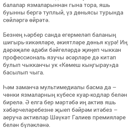
балалар язмаларыннан гына тора, яшь
буынны бергә туплый, үз дөньясы турында
сөйләргә өйрәтә.
Безнең һәрбер санда егермеләп баланың
шигырь-хикәяләре, әкиятләре дөнья күрә! Иң
дәрәҗәле әдәби бәйгеләрдә җиңеп чыккан
профессиональ язучы әсәрләре дә китап
булып чыкканчы ук «Көмеш кыңгырау»да
басылып чыга.
Һәм заманча мультимедиалы басма да –
чөнки язмаларның күбесе куар-кодлар белән
бирелә. Ә елга бер мәртәбә иң актив яшь
хәбәрчеләребезне җыеп бәйрәм итәбез –
аеруча активлар Шәүкәт Галиев премияләре
белән бүләкләнә.