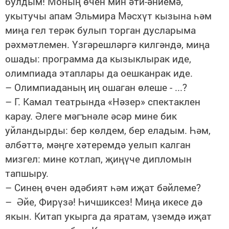
булдым! Моның өчен мин әти-әниемә,
укытучы апам Эльмира Мәсхүт кызына һәм
миңа гел терәк булып торган дусларыма
рәхмәтлемен. Үзгәрешләргә килгәндә, миңа
ошады: программа да кызыклырак иде,
олимпиада этаплары да оешканрак иде.
– Олимпиаданың иң ошаган өлеше - ...?
– Г. Камал театрында «Нәзер» спектаклен
карау. Әлеге мәгънәле әсәр мине бик
уйландырды: бер көлдем, бер еладым. Һәм,
әлбәттә, мәңге хәтеремдә уелып калган
мизгел: мине котлап, җиңүче дипломын
тапшыру.
– Синең өчен әдәбият һәм иҗат бәйлеме?
– Әйе, Фирүзә! Һичшиксез! Миңа икесе дә
якын. Китап укырга да яратам, үземдә иҗат