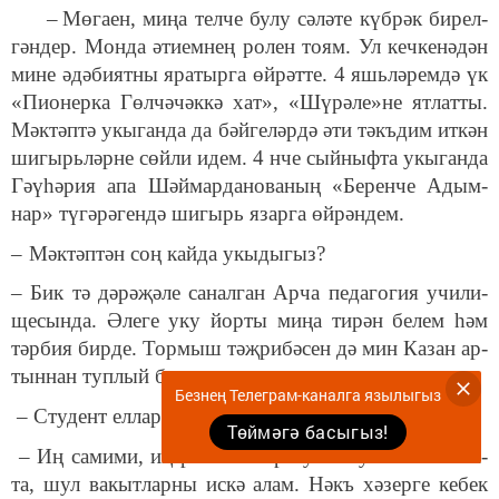
–
Мө­га­ен, ми­ңа тел­че бу­лу сә­лә­те күб­рәк би­рел­
гән­дер. Мон­да әти­ем­нең ро­лен то­ям. Ул кеч­ке­нә­дән
ми­не әдә­би
ят­ны яра­тыр­га өй­рәт­те. 4 яшь­лә­рем­дә үк
«Пи­о­нер­ка Гөл­чә­чәк­кә хат», «Шү­рә­ле»­не ят­лат­ты.
Мәк­тәп­тә укы­ган­да да бәй­ге­ләр­дә әти тәкъ­дим ит­кән
ши­гырь­ләр­не сөй­ли идем. 4 нче сый­ныф­та укы­ган­да
Гәү­һә­рия апа Шәй­мар­да­но­ва­ның «Бе­рен­че Адым­
нар» тү­гә­рә­ген­дә ши­гырь язар­га өй­рән­дем.
–
Мәк­тәп­тән соң кай­да укы­ды­гыз
?
– Бик тә дә­рә­җә­ле са­нал­ган Ар­ча пе­да­го­гия учи­ли­
ще­сын­да. Ә
ле­ге уку йор­ты ми­ңа ти­рән бе­лем һәм
тәр­бия бир­де. Тор­мыш тәҗ­ри­бә­сен дә мин Ка­зан ар­
тын­нан туп­лый баш­ла­дым.
Безнең Телеграм-каналга язылыгыз
– Сту­дент ел­ла­ры­гыз ни­чек уз­ды?
Төймәгә басыгыз!
– Иң са­ми­ми, иң рә­хәт ел­лар бул­ган
ул
. Кай­та-кай­
та, шул ва­кыт­лар­ны ис­кә алам. Нәкъ хә­зер­ге ке­бек