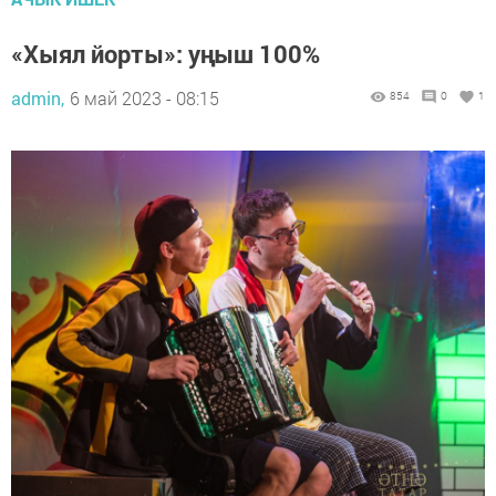
«Хы­ял йор­ты»: уңыш 100%
admin,
6 май 2023 - 08:15
854
0
1