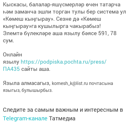
Кыскасы, балалар-яшүсмерләр өчен татарча
һәм заманча эшли торган тулы бер система ул
«Көмеш кыңгырау». Сезне дә «Көмеш
кыңгырау»га кушылырга чакырабыз!
Элемтә бүлекләре аша язылу бәясе 591, 78
сум.
Онлайн
язылу
https://podpiska.pochta.ru/press/
ПА435
сайты аша.
Языла алмасагыз,
komesh_k@list.ru почтасына
языгыз, булышырбыз.
Следите за самым важным и интересным в
Telegram-канале
Татмедиа