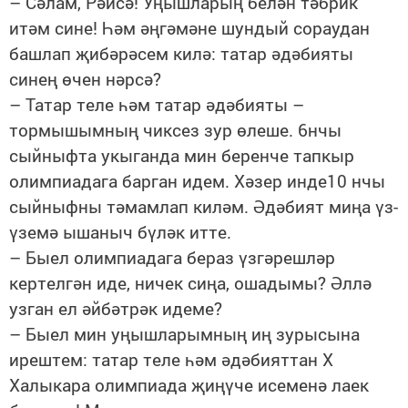
– Сәлам, Рәйсә! Уңышларың белән тәбрик
итәм сине! Һәм әңгәмәне шундый сораудан
башлап җибәрәсем килә: татар әдәбияты
синең өчен нәрсә?
– Татар теле һәм татар әдәбияты –
тормышымның чиксез зур өлеше. 6нчы
сыйныфта укыганда мин беренче тапкыр
олимпиадага барган идем. Хәзер инде10 нчы
сыйныфны тәмамлап киләм. Әдәбият миңа үз-
үземә ышаныч бүләк итте.
– Быел олимпиадага бераз үзгәрешләр
кертелгән иде, ничек сиңа, ошадымы? Әллә
узган ел әйбәтрәк идеме?
– Быел мин уңышларымның иң зурысына
ирештем: татар теле һәм әдәбияттан X
Халыкара олимпиада җиңүче исеменә лаек