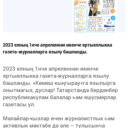
2023 елның 1нче апреленнән икенче яртыеллыкка
газета-журналларга язылу башланды.
2023 елның 1нче апреленнән икенче
яртыеллыкка газета-журналларга язылу
башланды. «Көмеш кыңгырау»га язылырга
онытмагыз, дуслар! Татарстанда бердәнбер
республикакүләм балалар һәм яшүсмерләр
газетасы ул.
Малайлар-кызлар өчен журналистлык һәм
активлык мәктәбе дә әле – тулысынча