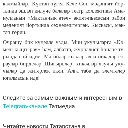
кал­мый­лар. Күп­тән тү­гел Ке­че Сон мә­дә­ни­ят йор­
тын­да эш­ләп ки­лү­че ба­ла­лар те­атр кол­лек­ти­вы Ама­
нул­ла­ның «Мак­тан­чык әтәч» әки­ят-пь­е­са­сын ра­йон
мә­дә­ни­ят йор­тын­да сәх­нә­ләш­тер­гән. Кыс­ка­сы, мәк­
тәп гөр­ли.
Оч­ра­шу бик кү­ңел­ле уз­ды. Мин уку­чы­лар­га «Кө­
меш кың­гы­рау» һәм, әл­бәт­тә, жур­на­лист һө­нә­ре ту­
рын­да сөй­лә­дем. Ма­лай­лар-кыз­лар әл­лә ни­ка­дәр со­
рау­лар бир­де­ләр. Ши­гырь­ләр, хи­кә­я­ләр язу­чы уку­
чы­лар да җи­тәр­лек икән. Ал­га та­ба да элем­тә­ләр
югал­ма­сын иде!
Следите за самым важным и интересным в
Telegram-канале
Татмедиа
Читайте новости Татарстана в