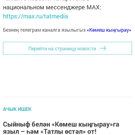
национальном мессенджере MАХ:
https://max.ru/tatmedia
Безнең телеграм каналга язылыгыз
«Көмеш кыңгырау»
Перейти на страницу новости
АЧЫК ИШЕК
Сыйныф белән «Көмеш кыңгырау»га
языл – һәм «Татлы өстәл» от!