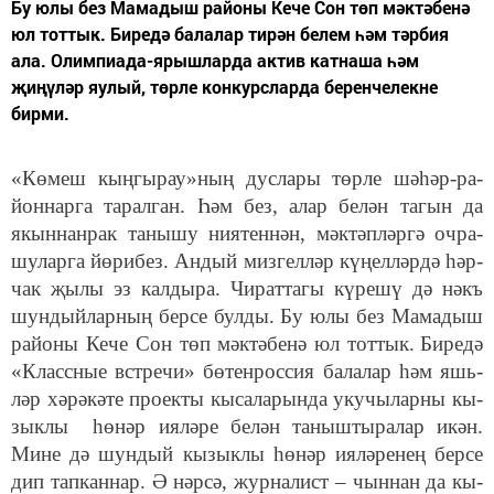
Бу юлы без Ма­ма­дыш ра­йо­ны Ке­че Сон төп мәк­тә­бе­нә
юл тот­тык. Биредә балалар тирән белем һәм тәрбия
ала. Олимпиада-ярышларда актив катнаша һәм
җиңүләр яулый, төрле конкурсларда беренчелекне
бирми.
«Кө­меш кың­гы­рау»­ның дус­ла­ры төр­ле шә­һәр-ра­
йон­нар­га та­рал­ган. Һәм без, алар бе­лән та­гын да
якын­нан­рак та­ны­шу ни­я­тен­нән, мәк­тәп­ләр­гә оч­ра­
шу­лар­га йө­ри­без. Ан­дый миз­гел­ләр кү­ңел­ләр­дә һәр­
чак җы­лы эз кал­ды­ра. Чи­рат­та­гы кү­ре­шү дә нәкъ
шун­дый­лар­ның бер­се бул­ды. Бу юлы без
Ма­ма­дыш
ра­йо­ны Ке­че Сон төп мәк­тә­бе­
нә юл тот­тык.
Би­ре­дә
«К­ласс­ные вст­ре­чи» бө­тен­рос­сия ба­ла­лар һәм яшь­
ләр хә­рә­кә­те про­ек­ты
кы­са­ла­рын­да
уку­чы­лар­
н
ы
кы­
зык­лы һө­нәр ия­лә­ре
бе­лән
та­ныш­ты­ра­лар икән.
Ми­не дә шун­дый кы­зык­лы һө­нәр ия­лә­ре­нең бер­се
дип тап­кан­нар. Ә нәр­сә, жур­на­лист – чын­нан да кы­