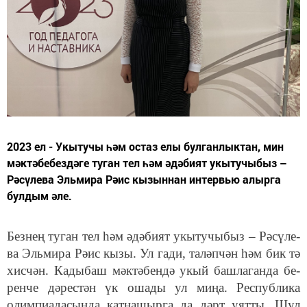
2023 ел - Укытучы һәм остаз елы булганлыктан, мин
мәктәбебездәге ту­ган тел һәм әдә­би­ят укы­ту­чы­быз –
Рә­сү­ле­ва Эль­ми­ра Рә­ис кы­зыннан интервью алырга
булдым әле.
Без­нең ту­ган тел һәм әдә­би­ят укы­ту­чы­быз – Рә­сү­ле­
ва Эль­ми­ра Рә­ис кы­зы. Ул га­ди, та­ләп­чән һәм бик тә
хис­чән. Ка­ды­баш мәк­тә­бен­дә укый баш­ла­ган­да бе­
рен­че дә­рес­тән үк оша­ды ул ми­ңа. Рес­пуб­ли­ка
олим­пи­а­да­сын­да кат­на­шыр­га да дәрт уят­ты. Шул