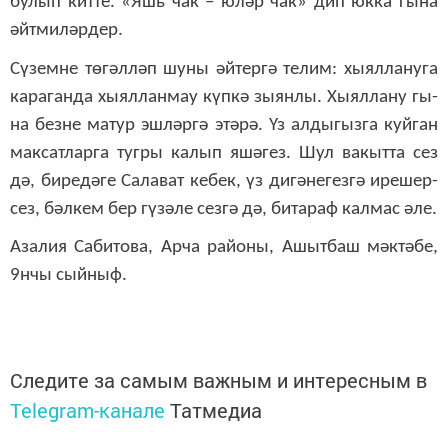
бу­лып кит­те. «Яшь чак – юләр чак» дип юк­ка гы­на
әйт­ми­ләр­дер.
Сү­зем­не тө­гәл­ләп шу­ны әй­тер­гә те­лим: хы­ял­ла­ну­га
ка­ра­ган­да хы­ял­лан­мау күп­кә зы­ян­лы. Хы­ял­ла­ну гы­
на без­не ма­тур эш­ләр­гә этә­рә. Үз ал­ды­гыз­га куй­ган
мак­сат­лар­га туг­ры ка­лып яшә­гез. Шул ва­кыт­та сез
дә, би­ре­дә­ге Са­ла­ват ке­бек, үз ди­гә­не­гез­гә ире­шер­
сез, бәл­кем бер гү­зә­ле сез­гә дә, би­та­раф кал­мас әле.
Аза­лия Са­би­то­ва, Ар­ча ра­йо­ны, Ашыт­баш мәк­тә­бе,
9нчы сый­ныф.
Следите за самым важным и интересным в
Telegram-канале
Татмедиа