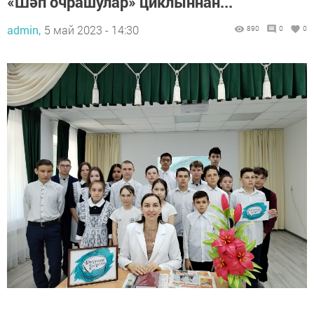
«Шәп очрашулар» циклыннан...
admin,
5 май 2023 - 14:30
890
0
0