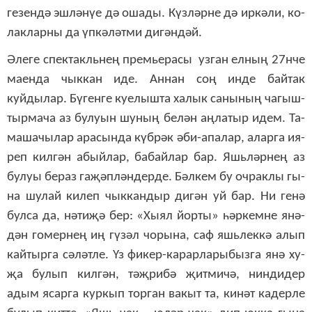
ге­зен­дә эш­лә­нүе дә оша­ды. Күз­ләр­не дә ир­кә­ли, ко­
лак­лар­ны да үп­кә­ләт­ми ди­гән­дәй.
Әле­ге
спек­такль­не
ң премь­е­ра­сы
уз­ган ел­ның 27нче
ма­ен­да чык­кан иде. Ан­нан соң ин­де
бай­так
куйдылар.
Бү­ген­ге ку­е­лыш­та
ха­лык са­ны­ның ча­гыш­
тыр­ма­ча аз бу­лу­ын шу­ның бе­лән аң­ла­тыр идем.
Та­
ма­ша­чы­лар ара­сын­да күб­рәк әби-апа­лар, алар­га ия­
реп кил­гән абый­лар, ба­бай­лар бар. Яшь­ләр­нең аз
бу­луы бе­раз га­җәп­лән­дер­де. Бәл­кем бу оч­рак­лы гы­
на шу­лай ки­леп чык­кан­дыр ди­гән уй бар. Ни ге­нә
бул­са да, нә­ти­җә бер: «Хы­ял йор­ты» һәр­кем­не янә­
дән го­мер­нең иң гү­зәл чо­ры­на, саф яшь­лек­кә алып
кай­тыр­га сә­ләт­ле. Үз фи­кер-ка­рар­ла­ры­быз­га янә ху­
җа бу­лып кил­гән, тәҗ­ри­бә җит­ми­чә, нин­ди­дер
адым ясар­га кур­кып тор­ган ва­кыт та, ки­нәт ка­дер­ле