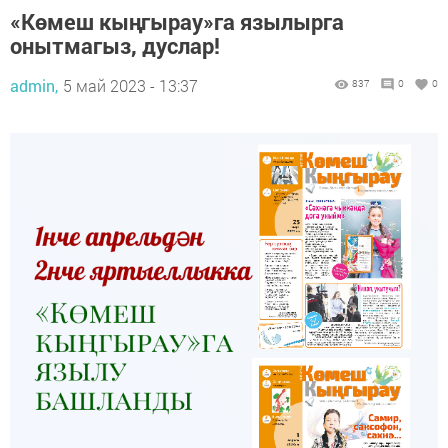
«Көмеш кыңгырау»га язылырга
онытмагыз, дуслар!
admin,
5 май 2023 - 13:37
837
0
0