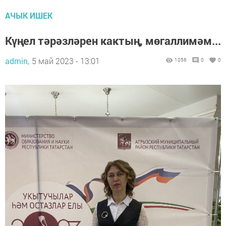
АЧЫК ИШЕК
Күңел тә­рәз­лә­рен как­тың, мө­гал­ли­мәм...
admin,
5 май 2023 - 13:01
1056
0
0