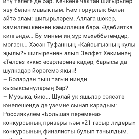
итү теләге дә бар. Кечкенә чактан шигырьләр
язу белән мавыктым. Һәм горурлык белән
әйтә алам: шигырьләрем, Аллага шөкер,
камилләшкәннән камилләшә бара. Әдәбиятка
килгәндә... Бу минем иң зур мәхәббәтемдер,
мөгаен... Хәсән Туфанның «Кайсыгызның кулы
җылы?» шигыреннән алып Зөлфәт Хәкимнең
«Телсез күке» әсәрләренә кадәр, барысы да
шулкадәр йөрәгемә якын!
– Болардан тыш тагын нинди
кызыксынуларың бар?
– Музыка, бию... Шулай ук яшьләр сәясәте
юнәлешендә дә үземне сынап карадым:
Россиякүләм «Большая перемена»
конкурсының призеры һәм «21 гасыр лидеры»
конкурсының финалисты булып танылдым.