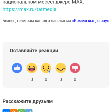
национальном мессенджере MАХ:
https://max.ru/tatmedia
Безнең телеграм каналга язылыгыз
«Көмеш кыңгырау»
Оставляйте реакции
1
0
0
0
0
Расскажите друзьям