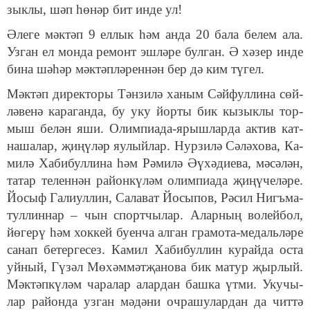
зык­лы, шәп һө­нәр бит ин­де ул!
Әле­ге мәк­тәп 9 ел­лык һәм ан­да 20 ба­ла бе­лем ала.
Уз­ган ел мон­да ре­монт эш­лә­ре бул­ган. Ә хә­зер ин­де
би­на шә­һәр мәк­тәп­лә­рен­нән бер дә ким тү­гел.
Мәк­тәп ди­рек­то­ры Тән­зи­лә ха­ным Сәй­фул­ли­на сөй­
лә­ве­нә ка­ра­ган­да, бу уку йор­ты бик кы­зык­лы тор­
мыш бе­лән яши. Олим­пи­а­да-ярыш­лар­да ак­тив кат­
на­ша­лар, җи­ңү­ләр яу­лый­лар. Нур­зи­лә Сә­лә­хо­ва, Ка­
ми­лә Ха­би­бул­лина һәм Рә­ми­лә Әү­хә­ди­е­ва, мә­сә­лән,
та­тар те­лен­нән ра­йон­кү­ләм олим­пи­а­да җи­ңү­че­лә­ре.
Йо­сыф Га­лиул­лин, Са­ла­ват Йо­сы­пов, Рә­сил Нигъ­ма­
тул­лин­нар – чын спорт­чы­лар. Алар­ның во­лей­бол,
йө­ге­рү һәм хок­кей бу­ен­ча ал­ган гра­мо­та-ме­даль­лә­ре
са­нап бе­тер­ге­сез. Ка­мил Хабибуллин ку­рай­да ос­та
уй­ный, Гү­зәл Мө­хәм­мәт­җа­но­ва бик ма­тур җыр­лый.
Мәк­тәп­кү­ләм ча­ра­лар алар­дан баш­ка үт­ми. Уку­чы­
лар ра­йон­да уз­ган мә­дә­ни оч­ра­шу­лар­дан да чит­тә