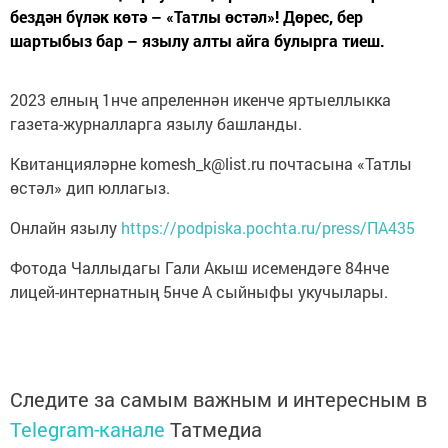
бездән бүләк көтә – «Татлы өстәл»! Дөрес, бер
шартыбыз бар – язылу алты айга булырга тиеш.
2023 елның 1нче апреленнән икенче яртыеллыкка
газета-журналларга язылу башланды.
Квитанцияләрне komesh_k@list.ru почтасына «Татлы
өстәл» дип юллагыз.
Онлайн язылу
https://podpiska.pochta.ru/press/ПА435
Фотода Чаллыдагы Гали Акыш исемендәге 84нче
лицей-интернатның 5нче А сыйныфы укучылары.
Следите за самым важным и интересным в
Telegram-канале
Татмедиа