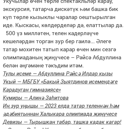
Укучылар өчен төрле спектакльләр карау,
экскурсия, татарча дискәтүк һәм башка бик
күп төрле кызыклы чаралар оештырылган
иде. Кыскасы, көлдерделәр дә, елаттылар да.
500 үз милләтен, телен кадерләүче
кешеләрдән торган зур бер гаилә... Әлеге
татар мохитен татып карар өчен мин сезгә
олимпиаданың җиңүчесе – Рәйсә Абдуллина
белән әңгәмәне тәкъдим итәм.
Тулы исеме — Абдуллина Рәйсә Илдар кызы
Укый — МБГБУ «Бакый Зыятдинов исемендәге
Карадуган гимназиясе»
Кумиры — Алинә Заһитова
Иң зур уңышы — 2023 елда татар теленнән һәм
әдәбиятыннан Халыкара олиипиада җиңүчесе
Девизы — Тырышкан табар, ташка кадак кагар!