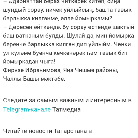
– Әдәбияттан бераз читкәрәк китеп, сиңа
шундый сорау: ничек уйлыйсың, башта тавык
барлыкка килгәнме, әллә йомыркамы?
– Дөресен әйткәндә, бу сорау өстендә шактый
баш ватканым булды. Шулай да, мин йомырка
беренче барлыкка килгән дип уйлыйм. Чөнки
ул күләме буенча кечкенәрәк һәм тавык бит
йомыркадан чыга!
Фирүзә Ибраһимова, Яңа Чишмә районы,
Чаллы Башы мәктәбе.
Следите за самым важным и интересным в
Telegram-канале
Татмедиа
Читайте новости Татарстана в