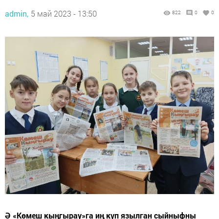
admin,
5 май 2023 - 13:50
822
0
0
Ә «Көмеш кыңгырау»га иң күп язылган сыйныфны