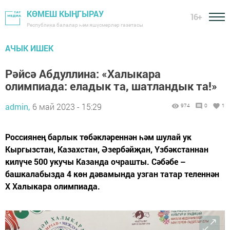
КӨМЕШ КЫҢГЫРАУ
16+
Республика балалар һәм яшүсмерләр газетасы
АЧЫК ИШЕК
Рәйсә Абдуллина: «Халыкара
олимпиада: еладык та, шатландык та!»
admin,
6 май 2023 - 15:29
974
0
1
Россиянең барлык төбәкләреннән һәм шулай ук
Кыргызстан, Казахстан, Әзербәйҗан, Үзбәкстаннан
килүче 500 укучы Казанда очрашты. Сәбәбе –
башкалабызда 4 көн дәвамында узган татар теленнән
X Халыкара олимпиада.