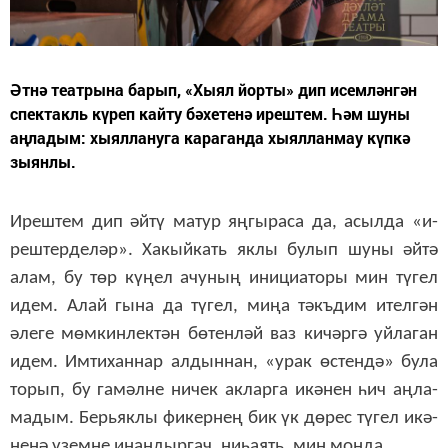
Әт­нә те­ат­ры­на ба­рып, «Хы­ял йор­ты» дип исем­лән­гән
спек­так­ль кү­реп кай­ту бә­хе­те­нә иреш­тем. Һәм шуны
аңладым: хы­ял­ла­ну­га ка­ра­ган­да хы­ял­лан­мау күп­кә
зы­ян­лы.
Иреш­тем дип әй­тү ма­тур яң­гы­ра­са да, асыл­да «и­
реш­тер­де­ләр». Ха­кый­кать як­лы бу­лып шу­ны әй­тә
алам, бу төр кү­ңел ачу­ның ини­ци­а­то­ры мин тү­гел
идем. Алай гы­на да тү­гел, ми­ңа тәкъ­дим ител­гән
әле­ге мөм­кин­лек­тән бө­тен­ләй ваз ки­чәр­гә уй­ла­ган
идем. Им­ти­хан­нар ал­дын­нан, «у­рак өс­тен­дә» бу­ла
то­рып, бу га­мәл­не ни­чек ак­лар­га икә­нен һич аң­ла­
ма­дым. Берь­як­лы фи­кер­нең бик үк дө­рес тү­гел икә­
не­нә үзем­не инан­дыр­гач, ни­һа­ять, мин мон­да.