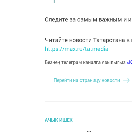
Следите за самым важным и 
Читайте новости Татарстана 
https://max.ru/tatmedia
Безнең телеграм каналга язылыгыз
«
Перейти на страницу новости
АЧЫК ИШЕК