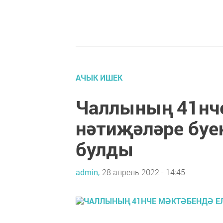
АЧЫК ИШЕК
Чаллының 41нче
нәтиҗәләре буе
булды
admin,
28 апрель 2022 - 14:45