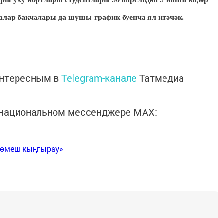
алалар бакчалары да шушы график буенча ял итәчәк.
интересным в
Telegram-канале
Татмедиа
в национальном мессенджере MАХ:
Көмеш кыңгырау»