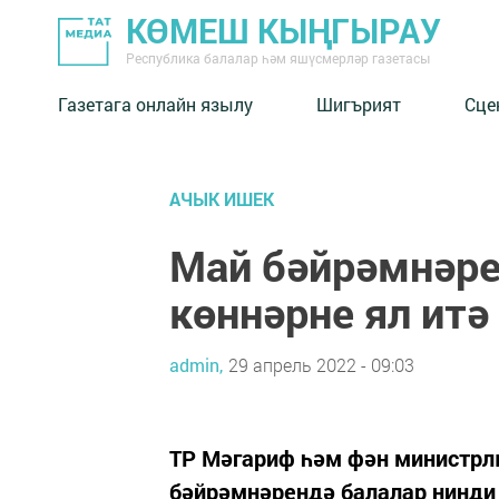
КӨМЕШ КЫҢГЫРАУ
Республика балалар һәм яшүсмерләр газетасы
Газетага онлайн язылу
Шигърият
Сце
АЧЫК ИШЕК
Май бәйрәмнәре
көннәрне ял итә
admin,
29 апрель 2022 - 09:03
ТР Мәгариф һәм фән министрл
бәйрәмнәрендә балалар нинди 