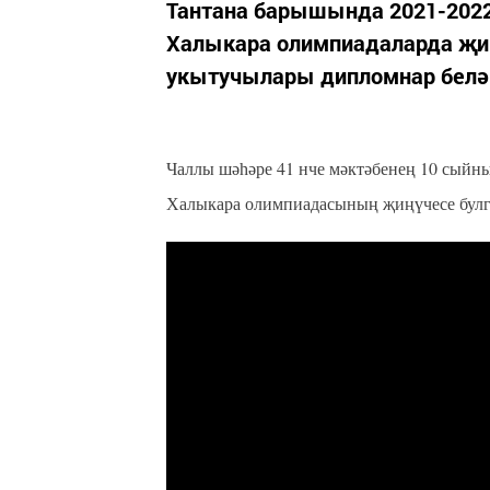
Тантана барышында 2021-202
Халыкара олимпиадаларда җиң
укытучылары дипломнар белән
Чаллы шәһәре 41 нче мәктәбенең 10 сыйны
Халыкара олимпиадасының җиңүчесе булга