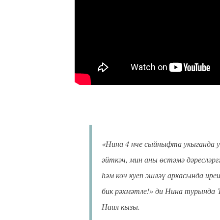
«Нина 4 нче сыйныфта укыганда у
әйткәч, мин аны өстәмә дәресләрг
һәм көч куеп эшләү аркасында и
бик рәхмәтле!» ди Нина турында
Наил кызы.