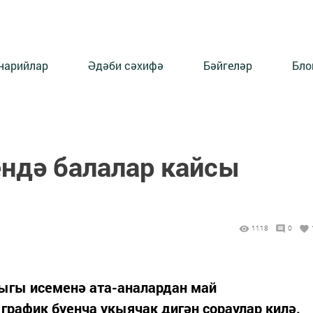
нарийлар
Әдәби сәхифә
Бәйгеләр
Бло
ндә балалар кайсы
1118
0
ыгы исеменә ата-аналардан май
график буенча укыячак дигән сораулар килә.