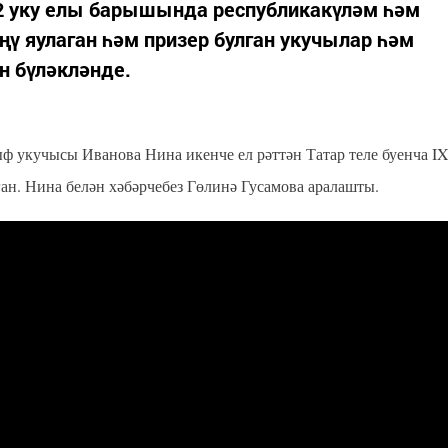
2 уку елы барышында республикакүләм һәм
ү яулаган һәм призер булган укучылар һәм
 бүләкләнде.
ф укучысы Иванова Нина икенче ел рәттән Татар теле буенча I
н. Нина белән хәбәрчебез Гөлинә Гусамова аралашты.