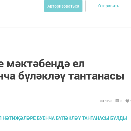
Отправить
Авторизоваться
 мәктәбендә ел
нча бүләкләү тантанасы
1228
0