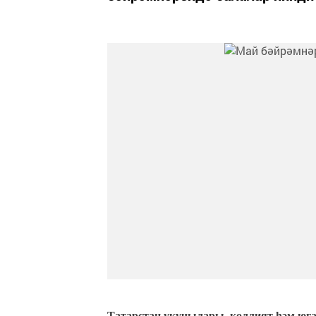
Татарстан укучылары, көллият һәм юга