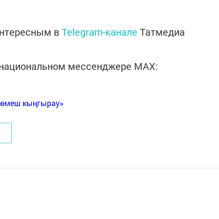
интересным в
Telegram-канале
Татмедиа
в национальном мессенджере MАХ:
Көмеш кыңгырау»