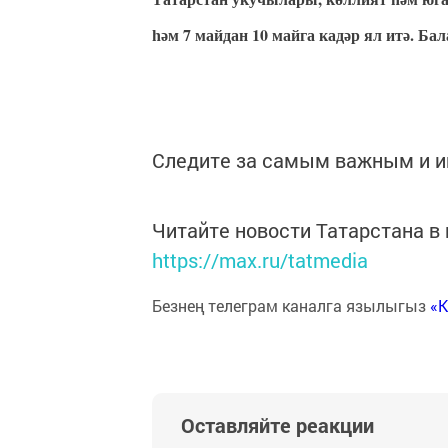
һәм 7 майдан 10 майга кадәр ял итә. Б
Следите за самым важным и 
Читайте новости Татарстана 
https://max.ru/tatmedia
Безнең телеграм каналга язылыгыз
«
Оставляйте реакции