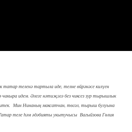
к татар теленә тартыла иде, телне өйрәнәсе килүен
ә чакыра идем. Әлеге нәтиҗәгә без чиксез зур тырышлык
рештек. Мин Нинаның максатчан, төгәл, тырыш булуына
 Татар теле һәм әдәбияты укытучысы Вагыйзова Гөлия