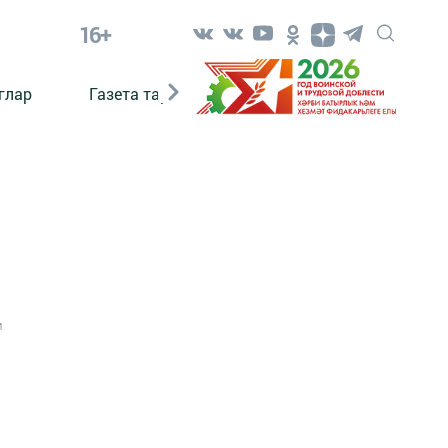
16+
глар
Газета тарихы
Әкият
Әкият язаб
1