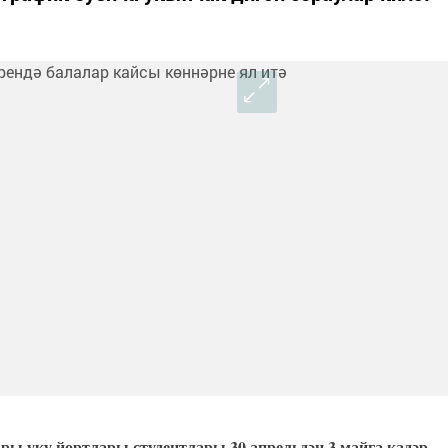
ры уку йортлары студентлары 30 апрельдән 3 майга кадәр