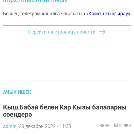
Безнең телеграм каналга язылыгыз
«Көмеш кыңгырау»
Перейти на страницу новости
АЧЫК ИШЕК
Кыш Бабай белән Кар Кызы балаларны
сөендерә
admin,
28 декабрь 2022 - 11:38
964
0
8