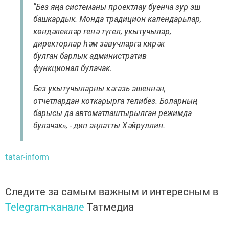
"Без яңа системаны проектлау буенча зур эш
башкардык. Монда традицион календарьлар,
көндәлекләр генә түгел, укытучылар,
директорлар һәм завучларга кирәк
булган барлык административ
функционал булачак.
Без укытучыларны кәгазь эшеннән,
отчетлардан коткарырга телибез. Боларның
барысы да автоматлаштырылган режимда
булачак», - дип аңлатты Хәйруллин.
tatar-inform
Следите за самым важным и интересным в
Telegram-канале
Татмедиа