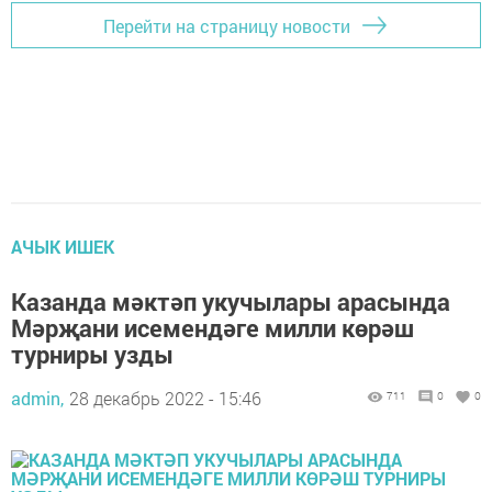
Перейти на страницу новости
АЧЫК ИШЕК
Казанда мәктәп укучылары арасында
Мәрҗани исемендәге милли көрәш
турниры узды
admin,
28 декабрь 2022 - 15:46
711
0
0