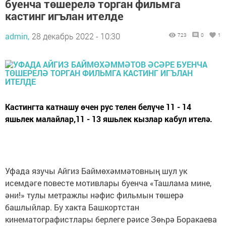
буенча төшерелә торган фильмга
кастинг игълан ителде
admin,
28 декабрь 2022 - 10:30
723
0
1
Кастингта катнашу өчен рус телен белүче 11 - 14
яшьлек малайлар,11 - 13 яшьлек кызлар кабул ителә.
Уфада язучы Айгиз Баймөхәммәтовның шул ук
исемдәге повесте мотивлары буенча «Ташлама мине,
әни!» тулы метражлы нәфис фильмын төшерә
башлыйлар. Бу хакта Башкортстан
кинематографистлары берлеге рәисе Зөһрә Боракаева