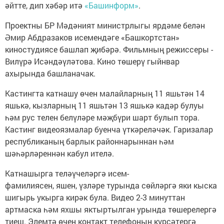
әйтте, дип хәбәр итә
«Башинформ»
.
Проектны БР Мәдәният министрлыгы ярдәме белән
Әмир Абдразаков исемендәге «Башкортстан»
киностудиясе башлап җибәрә. Фильмның режиссеры -
Вилүрә Исәндәүләтова. Кино төшерү гыйнвар
ахырында башланачак.
Кастингта катнашу өчен малайларның 11 яшьтән 14
яшькә, кызларның 11 яшьтән 13 яшькә кадәр булуы
һәм рус телен белүләре мәҗбүри шарт булып тора.
Кастинг видеоязмалар буенча үткәреләчәк. Гаризалар
республиканың барлык районнарыннан һәм
шәһәрләреннән кабул ителә.
Катнашырга теләүчеләргә исем-
фамилиясен, яшен, үзләре турында сөйләргә яки кыска
шигырь укырга кирәк була. Видео 2-3 минуттан
артмаска һәм яхшы яктыртылган урында төшерелергә
тиеш. Элемтә өчен контакт телефонын күрсәтергә