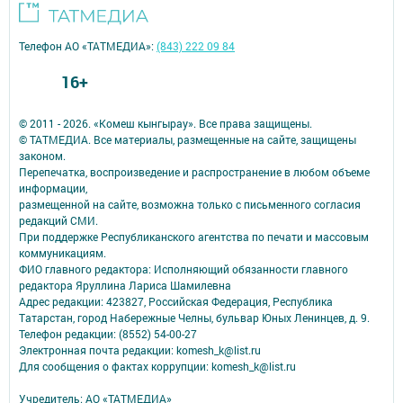
Телефон АО «ТАТМЕДИА»:
(843) 222 09 84
16+
© 2011 - 2026. «Комеш кынгырау». Все права защищены.
© ТАТМЕДИА. Все материалы, размещенные на сайте, защищены
законом.
Перепечатка, воспроизведение и распространение в любом объеме
информации,
размещенной на сайте, возможна только с письменного согласия
редакций СМИ.
При поддержке Республиканского агентства по печати и массовым
коммуникациям.
ФИО главного редактора: Исполняющий обязанности главного
редактора Яруллина Лариса Шамилевна
Адрес редакции: 423827, Российская Федерация, Республика
Татарстан, город Набережные Челны, бульвар Юных Ленинцев, д. 9.
Телефон редакции: (8552) 54-00-27
Электронная почта редакции: komesh_k@list.ru
Для сообщения о фактах коррупции: komesh_k@list.ru
Учредитель: АО «ТАТМЕДИА»