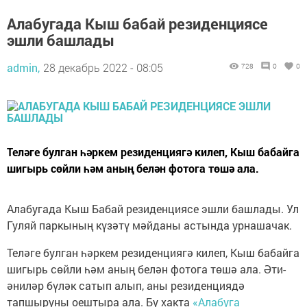
Алабугада Кыш бабай резиденциясе
эшли башлады
admin,
28 декабрь 2022 - 08:05
728
0
0
Теләге булган һәркем резиденциягә килеп, Кыш бабайга
шигырь сөйли һәм аның белән фотога төшә ала.
Алабугада Кыш Бабай резиденциясе эшли башлады. Ул
Гуляй паркының күзәтү мәйданы астында урнашачак.
Теләге булган һәркем резиденциягә килеп, Кыш бабайга
шигырь сөйли һәм аның белән фотога төшә ала. Әти-
әниләр бүләк сатып алып, аны резиденциядә
тапшыруны оештыра ала. Бу хакта
«Алабуга