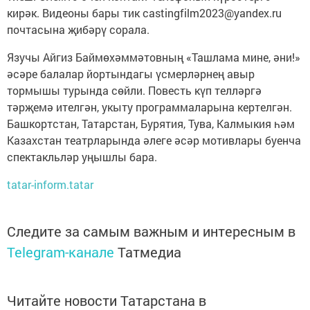
кирәк. Видеоны бары тик castingfilm2023@yandex.ru
почтасына җибәрү сорала.
Язучы Айгиз Баймөхәммәтовның «Ташлама мине, әни!»
әсәре балалар йортындагы үсмерләрнең авыр
тормышы турында сөйли. Повесть күп телләргә
тәрҗемә ителгән, укыту программаларына кертелгән.
Башкортстан, Татарстан, Бурятия, Тува, Калмыкия һәм
Казахстан театрларында әлеге әсәр мотивлары буенча
спектакльләр уңышлы бара.
tatar-inform.tatar
Следите за самым важным и интересным в
Telegram-канале
Татмедиа
Читайте новости Татарстана в