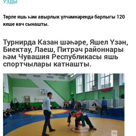
Төрле яшь һәм авырлык үлчәмнәрендә барлыгы 120
кеше көч сынашты.
Турнирда Казан шәһәре, Яшел Үзән,
Биектау, Лаеш, Питрәч районнары
һәм Чувашия Республикасы яшь
спортчылары катнашты.