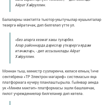
Айрат Хәйруллин.
Балаларны мәктәптә тьютор-укытучылар кушымталар
төзергә өйрәтәчәк, дип билгеләп үтте ул.
«Без аларга хезмәт хакы түләрбез.
Алар районнарда дәресләр үткәрергә ярдәм
итәчәкләр», - дип ассызыклады Айрат
Хәйруллин.
Моннан тыш, министр сүзләренчә, киләсе елның 1нче
сентябренә «ТР Электрон мәгариф» системасын яңа
платформага күчерү планлаштырыла. Гыйнвар аенда
ук «Минем мәктәп» платформасы эшли башлаячак,
пилот учреждениеләр билгеләнер дип көтелә.