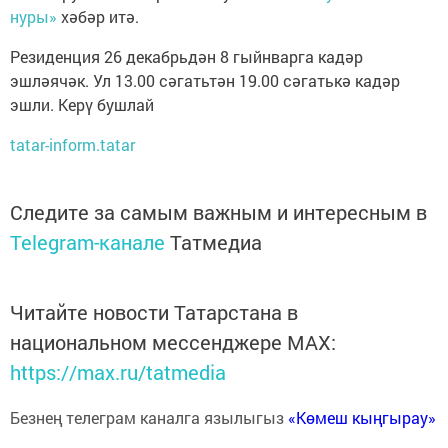
нуры»
хәбәр итә.
Резиденция 26 декабрьдән 8 гыйнварга кадәр
эшләячәк. Ул 13.00 сәгатьтән 19.00 сәгатькә кадәр
эшли. Керү бушлай
tatar-inform.tatar
Следите за самым важным и интересным в
Telegram-канале
Татмедиа
Читайте новости Татарстана в
национальном мессенджере MАХ:
https://max.ru/tatmedia
Безнең телеграм каналга язылыгыз
«Көмеш кыңгырау»