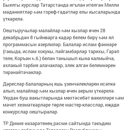
Быелгы курслар Татарстанда игълан ителгән Милли
мәдәниятләр һәм гореф-гадәтләр елы кысаларында
үткәрелә.
Оештыручылар малайлар һәм кызлар өчен 28
декабрьдән 8 гыйнварга кадәр белем бирү һәм ял
программасын әзерлиләр. Балалар ислам фәннәре
(гакыда, ислам хокукы, пәйгамбәрләр тарихы, Гарәп
теле, Коръән һ.б.) белән танышып кына калмыйча,
әхлакый тәрбия алачаклар, элек алган белемнәрен
тирәнәйтәчәкләр.
Дәресләр балаларның яшь үзенчәлекләрен исәпкә
алып, малайлар һәм кызлар өчен аерым үткәрелә.
Укудан буш вакытларында мөхтәсибәт вәкилләре һәм
мәчет хезмәткәрләре төрле мастер-класслар, иҗади
конкурслар оештыралар.
ТР Диния нәзарәтенең рәсми сайтында тәкъдим