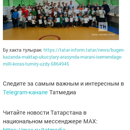
Бу хакта тулырак:
https://tatar-inform.tatar/news/bugen-
kazanda-maktap-ukucylary-arasynda-marani-isemendage-
milli-koras-turniry-uzdy-5864945
Следите за самым важным и интересным в
Telegram-канале
Татмедиа
Читайте новости Татарстана в
национальном мессенджере MАХ:
https://max.ru/tatmedia