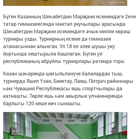
Бүген Казанның Шиһабетдин Мәрҗани исемендәге 2нче
татар гимназиясендә мәктәп укучылары арасында
Шиһабетдин Мәрҗани исемендәге ачык милли көрәш
турниры узды. Турнирның исеме дә гимназия
атамасыннан алынган. Ул 18 ел элек шушы уку
йортында оештырыла башлаган. Бүген ул
республиканың абруйлы турнирлары рәтендә тора.
Казан шәһәрендә шөгыльләнүче балалардан тыш,
турнирда Яшел Үзән, Биектау, Лаеш, Питрәч районнары
һәм Чувашия Республикасы яшь спортчылары да
катнашты. Төрле яшь һәм авырлык үлчәмнәрендә
барлыгы 120 кеше көч сынашты.