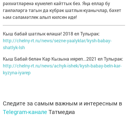
рәхмәтләренә күмелеп кайттык без. Яңа еллар бу
гаиләләргә тагын да күбрәк шатлык-куанычлар, бәхет
һәм сәламәтлек алып килсен иде!
Кыш бабай шатлык өләшә! 2018 ел Тулырак:
http://chelny-rt.ru/news/sezne-yaalyklar/kysh-babay-
shatlyk-lsh
Кыш Бабай белән Кар Кызына ияреп...2021 ел Тулырак:
http://chelny-rt.ru/news/achyk-ishek/kysh-babay-beln-kar-
kyzyna-iyarep
Следите за самым важным и интересным в
Telegram-канале
Татмедиа