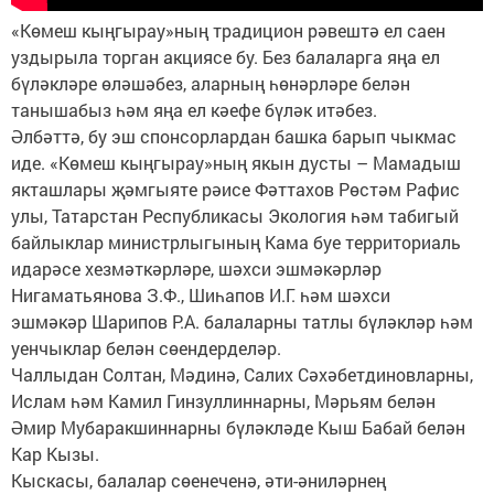
«Көмеш кыңгырау»ның традицион рәвештә ел саен
уздырыла торган акциясе бу. Без балаларга яңа ел
бүләкләре өләшәбез, аларның һөнәрләре белән
танышабыз һәм яңа ел кәефе бүләк итәбез.
Әлбәттә, бу эш спонсорлардан башка барып чыкмас
иде. «Көмеш кыңгырау»ның якын дусты – Мамадыш
якташлары җәмгыяте рәисе Фәттахов Рөстәм Рафис
улы, Татарстан Республикасы Экология һәм табигый
байлыклар министрлыгының Кама буе территориаль
идарәсе хезмәткәрләре, шәхси эшмәкәрләр
Нигаматьянова З.Ф., Шиһапов И.Г. һәм шәхси
эшмәкәр Шарипов Р.А. балаларны татлы бүләкләр һәм
уенчыклар белән сөендерделәр.
Чаллыдан Солтан, Мәдинә, Салих Сәхәбетдиновларны,
Ислам һәм Камил Гинзуллиннарны, Мәрьям белән
Әмир Мубаракшиннарны бүләкләде Кыш Бабай белән
Кар Кызы.
Кыскасы, балалар сөенеченә, әти-әниләрнең