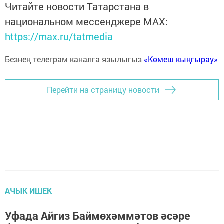
Читайте новости Татарстана в
национальном мессенджере MАХ:
https://max.ru/tatmedia
Безнең телеграм каналга язылыгыз
«Көмеш кыңгырау»
Перейти на страницу новости
АЧЫК ИШЕК
Уфада Айгиз Баймөхәммәтов әсәре