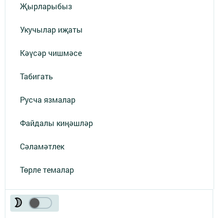
Җырларыбыз
Укучылар иҗаты
Кәүсәр чишмәсе
Табигать
Русча язмалар
Файдалы киңәшләр
Сәламәтлек
Төрле темалар