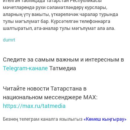
ителгән таблицада Татарстан Республикасы
мәчетләрендә рухи сәламәтләндерү курслары,
аларның үтү вакыты, үткәреләчәк чаралар турында
тулы мәгълүмат бар. Күрсәтелгән телефоннарга
шалтыратып, ата-аналар тулы мәгълүмат ала ала.
dumrt
Следите за самым важным и интересным в
Telegram-канале
Татмедиа
Читайте новости Татарстана в
национальном мессенджере MАХ:
https://max.ru/tatmedia
Безнең телеграм каналга язылыгыз
«Көмеш кыңгырау»