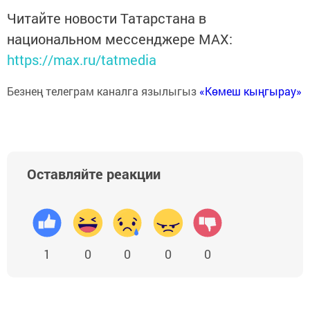
Читайте новости Татарстана в
национальном мессенджере MАХ:
https://max.ru/tatmedia
Безнең телеграм каналга язылыгыз
«Көмеш кыңгырау»
Оставляйте реакции
1
0
0
0
0