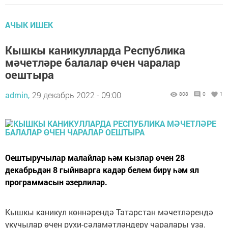
АЧЫК ИШЕК
Кышкы каникулларда Республика
мәчетләре балалар өчен чаралар
оештыра
admin,
29 декабрь 2022 - 09:00
808
0
1
Оештыручылар малайлар һәм кызлар өчен 28
декабрьдән 8 гыйнварга кадәр белем бирү һәм ял
программасын әзерлиләр.
Кышкы каникул көннәрендә Татарстан мәчетләрендә
укучылар өчен рухи-сәламәтләндерү чаралары уза.