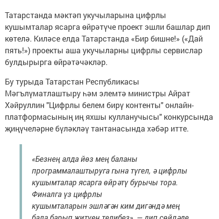
Татарстанда мәктәп укучыларына цифрлы
кушымталар ясарга өйрәтүче проект эшли башлар дип
көтелә. Киләсе елда Татарстанда «Бир бишне!» («Дай
пять!») проекты аша укучыларны цифрлы сервислар
булдырырга өйрәтәчәкләр.
Бу турыда Татарстан Республикасы
Мәгълүматлаштыру һәм элемтә министры Айрат
Хәйруллин "Цифрлы белем бирү контенты" онлайн-
платформасының иң яхшы кулланучысы" конкурсында
җиңүчеләрне бүләкләү тантанасында хәбәр итте.
«Безнең алда йөз мең баланы
программалаштыруга гына түгел, ә цифрлы
кушымталар ясарга өйрәтү бурычы тора.
Финалга үз цифрлы
кушымталарын эшләгән ким дигәндә мең
бала барып җитүен телибез», — дип сөйләде