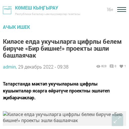
КӨМЕШ КЫҢГЫРАУ
16+
Республика балалар һәм яшүсмерләр газетасы
АЧЫК ИШЕК
Киләсе елда укучыларга цифрлы белем
бирүче «Бир бишне!» проекты эшли
башлаячак
admin,
29 декабрь 2022 - 09:38
823
0
1
Татарстанда мәктәп укучыларына цифрлы
кушымталар ясарга өйрәтүче проектны эшләтеп
җибәрәчәкләр.