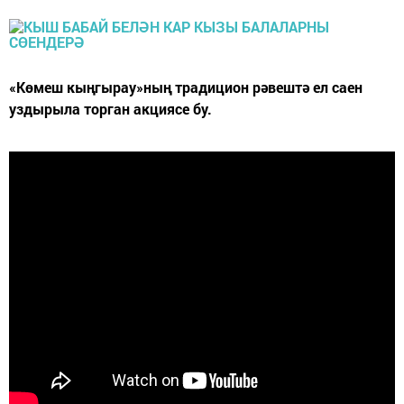
«Көмеш кыңгырау»ның традицион рәвештә ел саен
уздырыла торган акциясе бу.