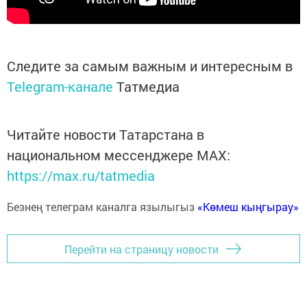
Следите за самым важным и интересным в
Telegram-канале
Татмедиа
Читайте новости Татарстана в
национальном мессенджере MАХ:
https://max.ru/tatmedia
Безнең телеграм каналга язылыгыз
«Көмеш кыңгырау»
Перейти на страницу новости