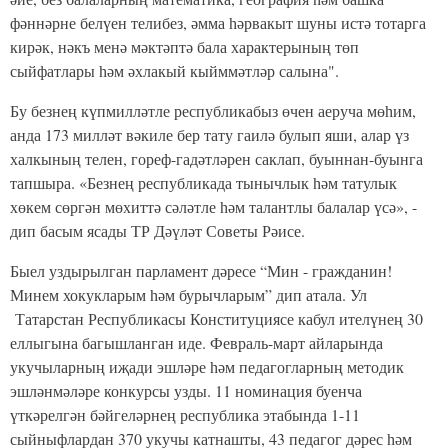
фәннәрне белүен телибез, әмма һәрвакыт шуны истә тотарга
кирәк, нәкъ менә мәктәптә бала характерының төп
сыйфатлары һәм әхлакый кыйммәтләр салына".
Бу безнең күпмилләтле республикабыз өчен аеруча мөһим,
анда 173 милләт вәкиле бер тату гаилә булып яши, алар үз
халкының телен, гореф-гадәтләрен саклап, буыннан-буынга
тапшыра. «Безнең республикада тынычлык һәм татулык
хөкем сөргән мөхиттә сәләтле һәм талантлы балалар үсә», -
дип басым ясады ТР Дәүләт Советы Рәисе.
Быел уздырылган парламент дәресе “Мин - гражданин!
Минем хокукларым һәм бурычларым” дип атала. Ул
Татарстан Республикасы Конституциясе кабул ителүнең 30
еллыгына багышланган иде. Февраль-март айларында
укучыларның иҗади эшләре һәм педагогларның методик
эшләнмәләре конкурсы узды. 11 номинация буенча
үткәрелгән бәйгеләрнең республика этабында 1-11
сыйныфлардан 370 укучы катнашты, 43 педагог дәрес һәм