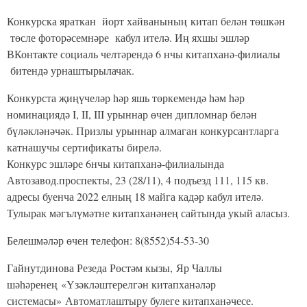
Конкурска яраткан йорт хайванының китап белән төшкән
төсле фоторәсемнәре кабул ителә. Иң яхшы эшләр
ВКонтакте социаль челтәрендә 6 нчы китапханә-филиалы
битендә урнаштырылачак.
Конкурста җиңүчеләр һәр яшь төркемендә һәм һәр
номинациядә I, II, III урыннар өчен дипломнар белән
бүләкләнәчәк. Призлы урыннар алмаган конкурсантларга
катнашучы сертификаты бирелә.
Конкурс эшләре 6нчы китапханә-филиалында
Автозавод.проспекты, 23 (28/11), 4 подъезд 111, 115 кв.
адресы буенча 2022 елның 18 майга кадәр кабул ителә.
Тулырак мәгълүмәтне китапханәнең сайтында укый аласыз.
Белешмәләр өчен телефон: 8(8552)54-53-30
Гайнутдинова Резеда Рөстәм кызы, Яр Чаллы
шәһәренең «Үзәкләштерелгән китапханәләр
системасы» Автоматлаштыру булеге китапханәчесе.