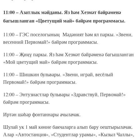
11:00 – Азатлык мәйданы. Яз һәм Хезмәт бәйрәменә
багышланган «Цветущий май» бәйрәм программасы.
11:00 – ГЭС поселогының Мәдәният һәм ял паркы. «Звени,
весенний Первомай!» бәйрәм программасы.
11:00 – Җиңү паркы. Яз һәм Хезмәт бәйрәменә багышланган
«Мой цветущий май» бәйрәм программасы.
11:00 – Шишкин бульвары. «Звени, играй, весёлый
Первомай!» бәйрәм программасы.
12:00 – Энтузиастлар бульвары «Здравствуй, Первомай!»
бәйрәм программасы.
Иртән шәһәр фонтаннары ачылачак.
Шулай ук 1 май көнне бакчаларга алып бару оештырылачак.
Алар «Автостанция», «Студентлар урамы», «Кызыл Чаллы»,