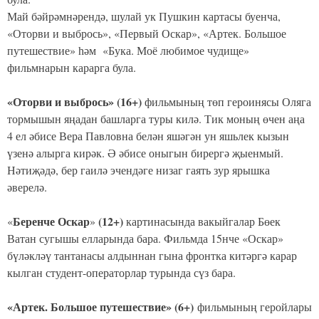
Май бәйрәмнәрендә, шулай ук Пушкин картасы буенча,
«Оторви и выбрось», «Первый Оскар», «Артек. Большое
путешествие» һәм «Бука. Моё любимое чудище»
фильмнарын карарга була.
«Оторви и выбрось» (16+)
фильмының төп героинясы Оляга
тормышын яңадан башларга туры килә. Тик моның өчен аңа
4 ел әбисе Вера Павловна белән яшәгән ун яшьлек кызын
үзенә алырга кирәк. Ә әбисе оныгын бирергә җыенмый.
Нәтиҗәдә, бер гаилә эчендәге низаг гаять зур ярышка
әверелә.
Беренче
Оскар
(12+)
«
»
картинасында вакыйгалар Бөек
Ватан сугышы елларында бара. Фильмда 15нче «Оскар»
бүләкләү тантанасы алдыннан гына фронтка китәргә карар
кылган студент-операторлар турында сүз бара.
«Артек. Большое путешествие» (6+)
фильмының геройлары