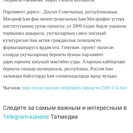
Парламент дәресе - Дәүләт Советының, республиканың
Мәгариф һәм фән министрлыгының һәм Мәгарифне үстерү
институтының уртак проекты, ул 2009 елдан бирле уңышлы
тормышка ашырыла, укучыларның сәяси-хокукый
культурасын һәм актив гражданлык позициясен
формалаштыруга ярдәм итә. Гомумән, проект эшләгән
елларда укучыларның берничә буыны парламент
дәресләренең хокукый мәктәбен узды. Аларның кайберләре
берничә тапкыр муниципаль, республика, Россия һәм
халыкара бәйгеләрдә һәм олимпиадаларда җиңү яулады.
Чыганак
https://mon.tatarstan.ru/tat/index.htm/news/2081134.htm
Следите за самым важным и интересным в
Telegram-канале
Татмедиа