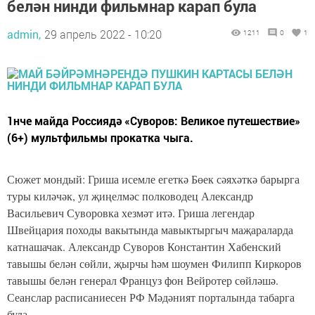
белән нинди фильмнар карап була
admin,
29 апрель 2022 - 10:20
1211
0
1
1нче майда Россиядә «Суворов: Великое путешествие»
(6+) мультфильмы прокатка чыга.
Сюжет мондый: Гриша исемле егеткә Бөек сәяхәткә барырга
туры киләчәк, ул җиңелмәс полководец Александр
Васильевич Суворовка хезмәт итә. Гриша легендар
Швейцария походы вакытында мавыктыргыч маҗараларда
катнашачак. Александр Суворов Константин Хабенский
тавышы белән сөйли, җырчы һәм шоумен Филипп Киркоров
тавышы белән генерал Француз фон Вейротер сөйләшә.
Сеанслар расписаниесен РФ Мәдәният порталында табарга
була.