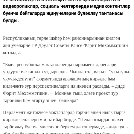
видеороликлар, социаль челтәрләрдә медиаконтентлар
буенча бәйгеләрдә җиңүчеләрне бүләкләү тантанасы
булды.
Республиканың төрле шәһәр һәм районнарыннан килгән
җиңүчеләрне ТР Дәүләт Советы Рәисе Фәрит Мөхәммәтшин
котлады.
"Быел республика мәктәпләрендә парламент дәресләре
ундүртенче тапкыр уздырылды. Чынлап та, вакыт "укытучы-
укучы-депутат" форматында аралашуның кирәкле һәм
киләчәктә зур перспективаларга ия икәнен раслады, – диде
Фәрит Мөхәммәтшин, –. Моннан тыш, әлеге проект зур
тәрбияви һәм агарту эшен башкара".
Парламент җитәкчесе мәктәпләрдә тәрбия эшен ныгытырга
кирәклегенә аерым игътибар бирде. "Педагоглардан шәхес
тәрбияләү буенча миссияне беркем дә төшермәде, - диде ул, -
әйе, без балаларның математика, география һәм башка