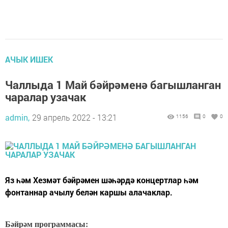
АЧЫК ИШЕК
Чаллыда 1 Май бәйрәменә багышланган
чаралар узачак
admin,
29 апрель 2022 - 13:21
1156
0
0
Яз һәм Хезмәт бәйрәмен шәһәрдә концертлар һәм
фонтаннар ачылу белән каршы алачаклар.
Бәйрәм программасы: