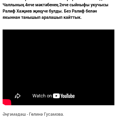
Чаллының 4нче мәктәбенең 2нче сыйныфы укучысы
Ралиф Хаҗиев җиңүче булды. Без Ралиф белән
якыннан танышып аралашып кайттык.
Әңгәмәдәш - Гөлинә Гусамова.