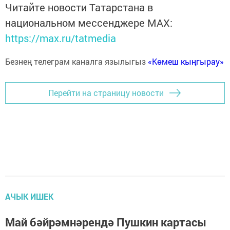
Читайте новости Татарстана в
национальном мессенджере MАХ:
https://max.ru/tatmedia
Безнең телеграм каналга язылыгыз
«Көмеш кыңгырау»
Перейти на страницу новости
АЧЫК ИШЕК
Май бәйрәмнәрендә Пушкин картасы