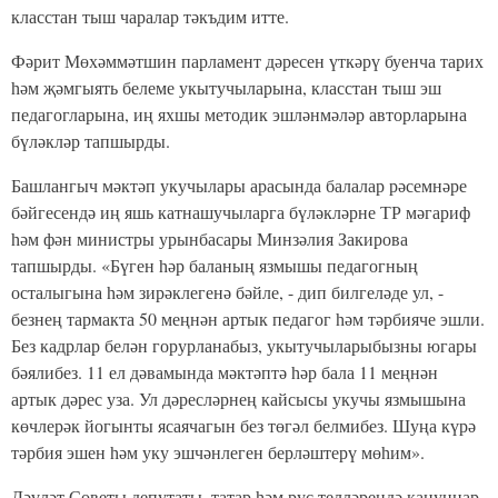
класстан тыш чаралар тәкъдим итте.
Фәрит Мөхәммәтшин парламент дәресен үткәрү буенча тарих
һәм җәмгыять белеме укытучыларына, класстан тыш эш
педагогларына, иң яхшы методик эшләнмәләр авторларына
бүләкләр тапшырды.
Башлангыч мәктәп укучылары арасында балалар рәсемнәре
бәйгесендә иң яшь катнашучыларга бүләкләрне ТР мәгариф
һәм фән министры урынбасары Минзәлия Закирова
тапшырды. «Бүген һәр баланың язмышы педагогның
осталыгына һәм зирәклегенә бәйле, - дип билгеләде ул, -
безнең тармакта 50 меңнән артык педагог һәм тәрбияче эшли.
Без кадрлар белән горурланабыз, укытучыларыбызны югары
бәялибез. 11 ел дәвамында мәктәптә һәр бала 11 меңнән
артык дәрес уза. Ул дәресләрнең кайсысы укучы язмышына
көчлерәк йогынты ясаячагын без төгәл белмибез. Шуңа күрә
тәрбия эшен һәм уку эшчәнлеген берләштерү мөһим».
Дәүләт Советы депутаты, татар һәм рус телләрендә кануннар