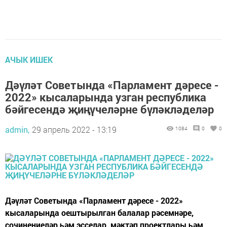
АЧЫК ИШЕК
Дәүләт Советында «Парламент дәресе -
2022» кысаларында узган республика
бәйгесендә җиңүчеләрне бүләкләделәр
admin,
29 апрель 2022 - 13:19
1084
0
0
Дәүләт Советында «Парламент дәресе - 2022»
кысаларында оештырылган балалар рәсемнәре,
сочинениеләр һәм эсселар, мәктәп проектлары һәм