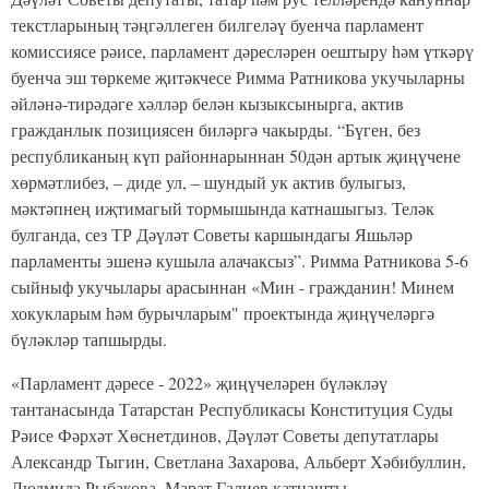
текстларының тәңгәллеген билгеләү буенча парламент
комиссиясе рәисе, парламент дәресләрен оештыру һәм үткәрү
буенча эш төркеме җитәкчесе Римма Ратникова укучыларны
әйләнә-тирәдәге хәлләр белән кызыксынырга, актив
гражданлык позициясен биләргә чакырды. “Бүген, без
республиканың күп районнарыннан 50дән артык җиңүчене
хөрмәтлибез, – диде ул, – шундый ук актив булыгыз,
мәктәпнең иҗтимагый тормышында катнашыгыз. Теләк
булганда, сез ТР Дәүләт Советы каршындагы Яшьләр
парламенты эшенә кушыла алачаксыз”. Римма Ратникова 5-6
сыйныф укучылары арасыннан «Мин - гражданин! Минем
хокукларым һәм бурычларым" проектында җиңүчеләргә
бүләкләр тапшырды.
«Парламент дәресе - 2022» җиңүчеләрен бүләкләү
тантанасында Татарстан Республикасы Конституция Суды
Рәисе Фәрхәт Хөснетдинов, Дәүләт Советы депутатлары
Александр Тыгин, Светлана Захарова, Альберт Хәбибуллин,
Людмила Рыбакова, Марат Галиев катнашты.