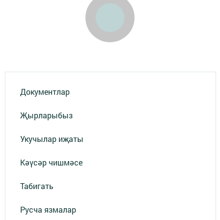
Документлар
Җырларыбыз
Укучылар иҗаты
Кәүсәр чишмәсе
Табигать
Русча язмалар