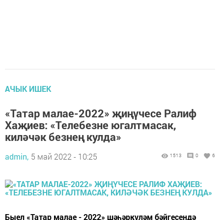
АЧЫК ИШЕК
«Татар малае-2022» җиңүчесе Ралиф
Хаҗиев: «Телебезне югалтмасак,
киләчәк безнең кулда»
admin,
5 май 2022 - 10:25
1513
0
6
Быел «Татар малае - 2022» шәһәркүләм бәйгесендә