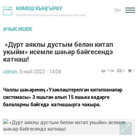
КӨМЕШ КЫҢГЫРАУ
16+
Республика балалар һәм яшүсмерләр газетасы
АЧЫК ИШЕК
«Дүрт аяклы дустым белән китап
укыйм» исемле шәһәр бәйгесендэ
катнаш!
admin,
5 май 2022 - 14:04
1108
0
1
Чаллы шәһәренең «Үзәкләштерелгән китапханәләр
системасы» 3 яшьтән алып 15 яшькә кадәрге
балаларны бәйгедә катнашырга чакыра.