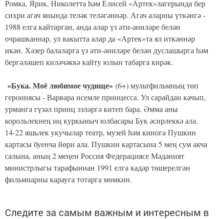
Ромка, Ярик, Николетта һәм Елисей «Артек»лагерында бер
сихри агач янында теләк теләгәннәр. Агач аларны үткәнгә -
1988 елга кайтарган, анда алар үз әти-әниләре белән
очрашканнар, ул вакытта алар да «Артек»та ял иткәннәр
икән. Хәзер балаларга үз әти-әниләре белән дуслашырга һәм
бергәләшеп киләчәккә кайту юлын табарга кирәк.
«Бука. Моё любимое чудище»
(6+) мультфильмның төп
героинясы - Варвара исемле принцесса. Ул сарайдан качып,
урманга гүзәл принц эзләргә китеп бара. Әмма аны
корольлекнең иң куркыныч юлбасары Бук әсирлеккә ала.
14-22 яшьлек укучылар театр, музей һәм кинога Пушкин
картасы буенча йөри ала. Пушкин картасына 5 мең сум акча
салына, аның 2 меңен Россия Федерациясе Мәдәният
министрлыгы тарафыннан 1991 елга кадәр төшерелгән
фильмнарны карауга тотарга мөмкин.
Следите за самым важным и интересным в