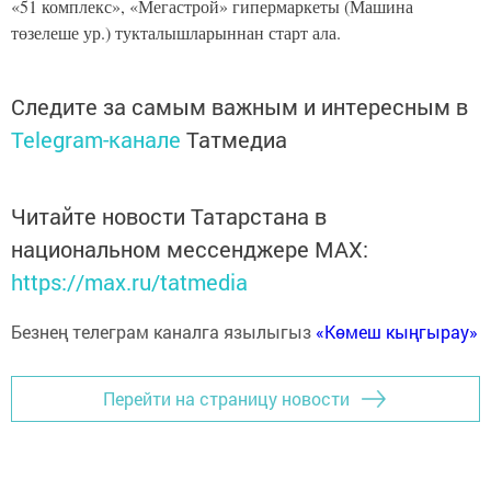
«51 комплекс», «Мегастрой» гипермаркеты (Машина
төзелеше ур.) тукталышларыннан старт ала.
Следите за самым важным и интересным в
Telegram-канале
Татмедиа
Читайте новости Татарстана в
национальном мессенджере MАХ:
https://max.ru/tatmedia
Безнең телеграм каналга язылыгыз
«Көмеш кыңгырау»
Перейти на страницу новости