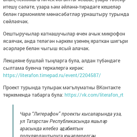
итешү сәләте, үзара һәм әйләнә-тирәдәге кешеләр
белән гармонияле мөнәсәбәтләр урнаштыру турында
сөйләячәк.
Оештыручылар катнашучылар өчен ачык микрофон
ясаячак, анда теләгән һәркем үзенең яраткан шигъри
әсәрләре белән чыгыш ясый алачак.
Лекцияне бушлай тыңларга була, алдан түбәндәге
сылтама буенча теркәлергә кирәк:
https://literafon.timepad.ru/event/2204587/
Проект турында тулырак мәгълүматны ВКонтакте
төркемендә табарга була:
https://vk.com/literafon_rt
Чара “Литерафон” проекты кысаларында уза,
ул Татарстан Республикасында яшьләр
арасында илебез әдәбиятын
популярлаштыруга юнәлдерелгән.