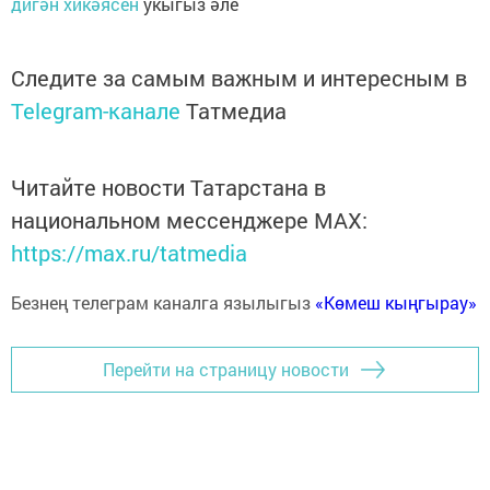
дигән хикәясен
укыгыз әле
Следите за самым важным и интересным в
Telegram-канале
Татмедиа
Читайте новости Татарстана в
национальном мессенджере MАХ:
https://max.ru/tatmedia
Безнең телеграм каналга язылыгыз
«Көмеш кыңгырау»
Перейти на страницу новости