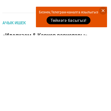
Безнең Телеграм-каналга язылыгыз
Төймәгә басыгыз!
АЧЫК ИШЕК
«Иделкәем & Кариев варислары»
фестивале финалында унөч спектакль
күрсәтеләчәк
admin,
20 октябрь 2022 - 14:10
759
0
1
24-25нче октябрьдә «Иделкәем & Кариев варислары»
балалар-үсмерләр театр коллективлары һәм
студияләренең регионара фестиваль-конкурсы
финалына чыккан спектакльләр күрсәтелә.