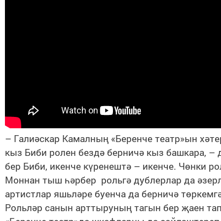
– Галиәскар Камалның «Беренче театр»ын хәт
кыз Биби ролен бездә берничә кыз башкара, – 
бер Биби, икенче күренештә – икенче. Чөнки ро
Моннан тыш һәрбер рольгә дублерлар да әзерл
артистлар яшьләре буенча да берничә төркемг
Рольләр санын арттыруның тагын бер җаен та