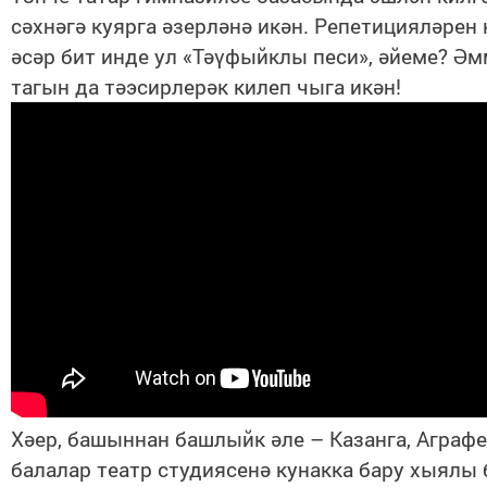
сәхнәгә куярга әзерләнә икән. Репетицияләрен
әсәр бит инде ул «Тәүфыйклы песи», әйеме? Әм
тагын да тәэсирлерәк килеп чыга икән!
Хәер, башыннан башлыйк әле – Казанга, Аграф
балалар театр студиясенә кунакка бару хыялы 