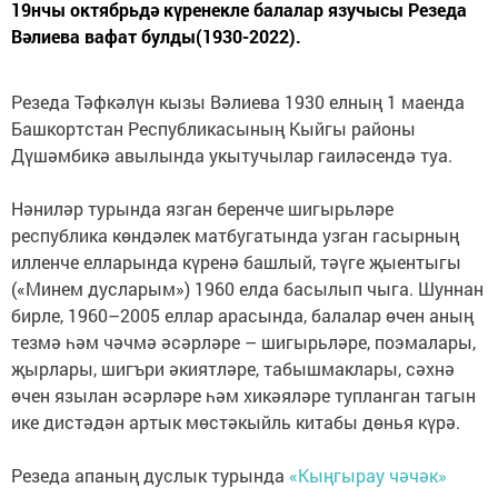
19нчы октябрьдә күренекле балалар язучысы Резеда
Вәлиева вафат булды(1930-2022).
Резеда Тәфкәлүн кызы Вәлиева 1930 елның 1 маенда
Башкортстан Республикасының Кыйгы районы
Дүшәмбикә авылында укытучылар гаиләсендә туа.
Нәниләр турында язган беренче шигырьләре
республика көндәлек матбугатында узган гасырның
илленче елларында күренә башлый, тәүге җыентыгы
(«Минем дусларым») 1960 елда басылып чыга. Шуннан
бирле, 1960–2005 еллар арасында, балалар өчен аның
тезмә һәм чәчмә әсәрләре – шигырьләре, поэмалары,
җырлары, шигъри әкиятләре, табышмаклары, сәхнә
өчен язылан әсәрләре һәм хикәяләре тупланган тагын
ике дистәдән артык мөстәкыйль китабы дөнья күрә.
Резеда апаның дуслык турында
«Кыңгырау чәчәк»