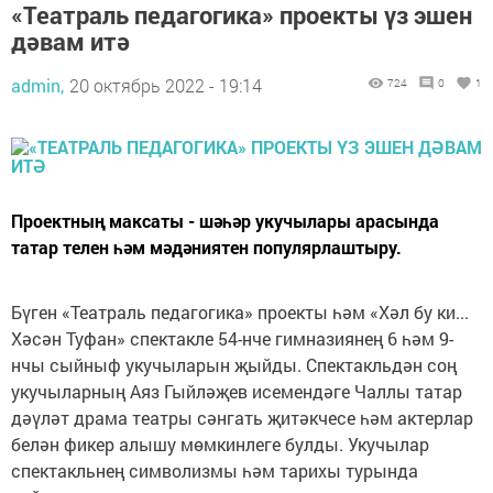
«Театраль педагогика» проекты үз эшен
дәвам итә
admin,
20 октябрь 2022 - 19:14
724
0
1
Проектның максаты - шәһәр укучылары арасында
татар телен һәм мәдәниятен популярлаштыру.
Бүген «Театраль педагогика» проекты һәм «Хәл бу ки...
Хәсән Туфан» спектакле 54-нче гимназиянең 6 һәм 9-
нчы сыйныф укучыларын җыйды. Спектакльдән соң
укучыларның Аяз Гыйләҗев исемендәге Чаллы татар
дәүләт драма театры сәнгать җитәкчесе һәм актерлар
белән фикер алышу мөмкинлеге булды. Укучылар
спектакльнең символизмы һәм тарихы турында