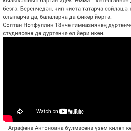
кызыксынып барган идек. Әмма... көтелгәннән 
безгә. Беренчедән, чип-чиста татарча сөйләшә,
олыларча да, балаларча да фикер йөртә.
Солтан Нотфуллин 18нче гимназиянең дүртен
студиясенә дә дүртенче ел йөри икән.
– Аграфена Антоновна бүлмәсенә үзем килеп ке