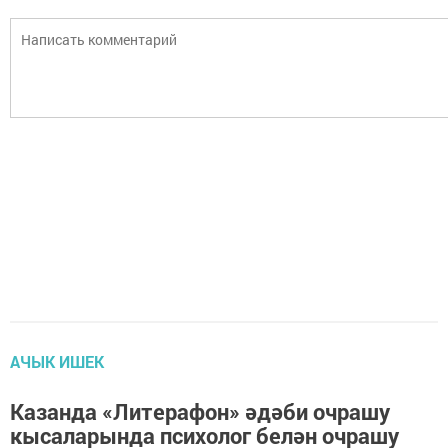
АЧЫК ИШЕК
Казанда «Литерафон» әдәби очрашу
кысаларында психолог белән очрашу