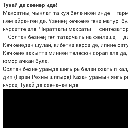
Тукай да сөенер иде!
Максатны, чынлап та куя белә икән инде – гар
һәм өйрәнгән дә. Үзенең кечкенә генә матур б
күрсәтте әле. Чираттагы максаты – синтезатор
– Солтан безнең гел татарча гына сөйләшә, – д
Кечкенәдән шулай, кибеткә керсә дә, ипине са
Кечкенә вакытта миннән телефон сорап ала да,
юмор ачкан була.
Солтан безне урамда шигырь белән озатып калд
дип (Гәрәй Рәхим шигыре) Казан урамын яңгыра
күрсә, Тукай да сөенәчәк иде.