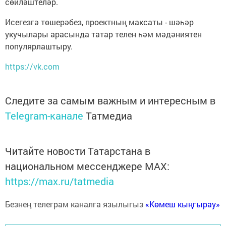
сөйләштеләр.
Исегезгә төшерәбез, проектның максаты - шәһәр
укучылары арасында татар телен һәм мәдәниятен
популярлаштыру.
https://vk.com
Следите за самым важным и интересным в
Telegram-канале
Татмедиа
Читайте новости Татарстана в
национальном мессенджере MАХ:
https://max.ru/tatmedia
Безнең телеграм каналга язылыгыз
«Көмеш кыңгырау»