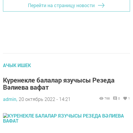
Перейти на страницу новости
АЧЫК ИШЕК
Күренекле балалар язучысы Резеда
Вәлиева вафат
admin,
20 октябрь 2022 - 14:21
768
0
1