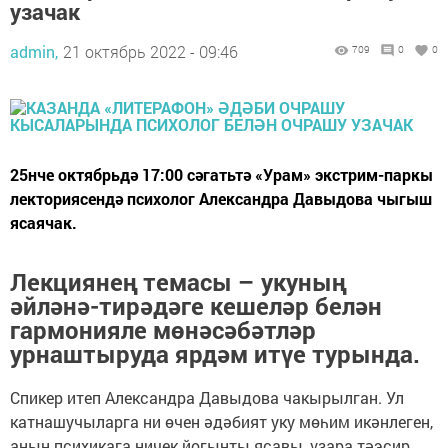
узачак
admin,
21 октябрь 2022 - 09:46
709
0
0
25нче октябрьдә 17:00 сәгатьтә «Урам» экстрим-паркы
лекториясендә психолог Александра Давыдова чыгыш
ясаячак.
Лекциянең темасы – укуның
әйләнә-тирәдәге кешеләр белән
гармонияле мөнәсәбәтләр
урнаштыруда ярдәм итүе турында.
Спикер итеп Александра Давыдова чакырылган. Ул
катнашучыларга ни өчен әдәбият уку мөһим икәнлеген,
аның психикага ничек йогынты ясавы, үзара тәэсир