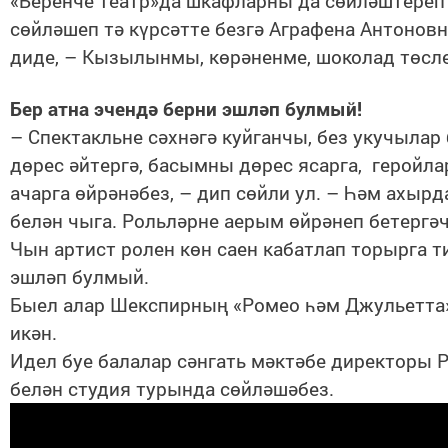
«Беренче театр»да шкафларны да сөйләштереп 
сөйләшеп тә күрсәтте безгә Аграфена Антонов
диде, – Кызылынмы, көрәненме, шоколад төсл
Бер атна эчендә берни эшләп булмый!
– Спектакльне сәхнәгә куйганчы, без укучылар
дөрес әйтергә, басымны дөрес ясарга, геройл
ачарга өйрәнәбез, – дип сөйли ул. – Һәм ахырд
белән чыга. Рольләрне аерым өйрәнеп бетергәч
Чын артист ролен көн саен кабатлап торырга т
эшләп булмый.
Быел алар Шекспирның «Ромео һәм Джульетта»
икән.
Идел буе балалар сәнгать мәктәбе директоры 
белән студия турында сөйләшәбез.