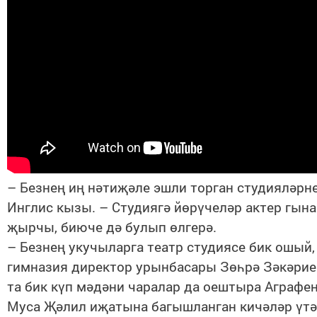
– Безнең иң нәтиҗәле эшли торган студияләрне
Инглис кызы. – Студиягә йөрүчеләр актер гына 
җырчы, биюче дә булып өлгерә.
– Безнең укучыларга театр студиясе бик ошый,
гимназия директор урынбасары Зөһрә Зәкәрие
та бик күп мәдәни чаралар да оештыра Аграфен
Муса Җәлил иҗатына багышланган кичәләр үтә