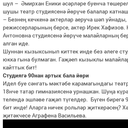
шул – Әмирхан Еники әсәрләре буенча төшере
шушы театр студиясенә йөрүче балалар катнаш
– Безнең кечкенә актерлар аеруча шәп уйнады,
режиссерларының берсе, актер Ирек Хафизов. 
Антоновна студиясенә йөрүче малайларның бе
алган иде.
Шуннан кызыксынып киттек инде без әлеге ст
юкка гына булмаган. Гаҗәеп кызыклы малайла
кайттык бит!
Студиягә 90нан артык бала йөри
Идел буе сәнгать мәктәбе карамагындагы теат
18нче татар гимназиясенә урнашкан. Шуңа күрә
телендә эшләве гаҗәп түгелдер. Бүген бирегә 9
бит инде! Аларга ничек рольләр җиткерәсең? Х
җитәкчесе Аграфена Васильева.