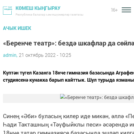
КӨМЕШ КЫҢГЫРАУ
16+
Республика балалар һәм яшүсмерләр газетасы
АЧЫК ИШЕК
«Беренче театр»: бездә шкафлар да сөйл
admin,
21 октябрь 2022 - 10:25
Күптән түгел Казанга 18нче гимназия базасында Аграфе
студиясенә кунакка барып кайттык. Шул турыда язманы
Синең «Әби» буласың килер иде микән, әллә «
Һади Такташның «Тәүфыйклы песи» әсәрендә иң
18нче татар гимназиясе базасында эшләп килг