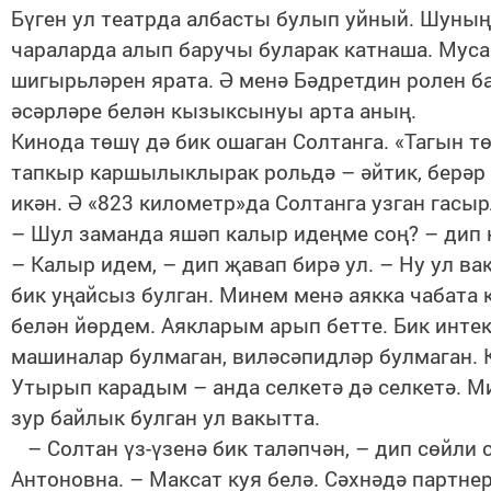
Бүген ул театрда албасты булып уйный. Шуның
чараларда алып баручы буларак катнаша. Муса
шигырьләрен ярата. Ә менә Бәдретдин ролен б
әсәрләре белән кызыксынуы арта аның.
Кинода төшү дә бик ошаган Солтанга. «Тагын тө
тапкыр каршылыклырак рольдә – әйтик, берәр
икән. Ә «823 километр»да Солтанга узган гасы
– Шул заманда яшәп калыр идеңме соң? – дип
– Калыр идем, – дип җавап бирә ул. – Ну ул в
бик уңайсыз булган. Минем менә аякка чабата 
белән йөрдем. Аякларым арып бетте. Бик интек
машиналар булмаган, виләсәпидләр булмаган. К
Утырып карадым – анда селкетә дә селкетә. Мин
зур байлык булган ул вакытта.
– Солтан үз-үзенә бик таләпчән, – дип сөйли 
Антоновна. – Максат куя белә. Сәхнәдә партне