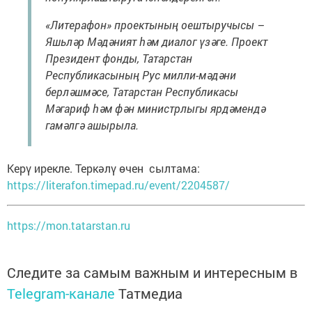
«Литерафон» проектының оештыручысы –
Яшьләр Мәдәният һәм диалог үзәге. Проект
Президент фонды, Татарстан
Республикасының Рус милли-мәдәни
берләшмәсе, Татарстан Республикасы
Мәгариф һәм фән министрлыгы ярдәмендә
гамәлгә ашырыла.
Керү ирекле. Теркәлү өчен сылтама:
https://literafon.timepad.ru/event/2204587/
https://mon.tatarstan.ru
Следите за самым важным и интересным в
Telegram-канале
Татмедиа