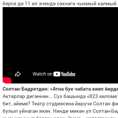
берсе дә 11 ел эчендә сәхнәгә чыкмый калмый
Солтан-Бәдретдин: «Атна буе чабата киеп йөрде
Актерлар дигәннән... Сүз башында «823 киломе
бит, әйеме? Театр студиясенә йөрүче Солтан ф
булып уйнаган икән. Нинди микән ул Солтан-Бә