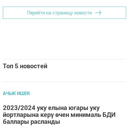
Перейти на страницу новости
Топ 5 новостей
АЧЫК ИШЕК
2023/2024 уку елына югары уку
йортларына керү өчен минималь БДИ
баллары расланды