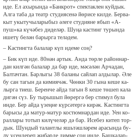
иде. Ел ахы­рын­да «Банк­рот» спек­так­лен куй­дык.
Ал­га та­ба да те­атр сту­ди­я­се­нә йө­ри­се кил­де. Бер­ва­
кыт укы­ту­чы­ла­ры­быз әле­ге сту­ди­я­не ябып «А­
пуш»­ка кү­чә­без ди­де­ләр. Шу­ңа кас­тинг
ту­рын­да
ише­тү
бе­лән ба­рыр­га те­лә­дем.
– Кас­тинг­та ба­ла­лар күп иде­ме соң?
– Бик күп иде. 80нән ар­тык. Ан­да төр­ле ра­йон­нар­
дан кил­гән ба­ла­лар да бар иде, мә­сә­лән Ар­ча­дан,
Бал­тач­тан.
Бар­лы­гы
38 ба­ла­ны сай­лап ал­ды­лар. Әле
бу сан та­гын да ки­ми­я­чәк. Чөн­ки 30 гы­на ке­ше ка­
лыр­га ти­еш. Бе­рен­че ай­да та­гын 8 ке­ше тө­шеп ка­ла
ди­гән сүз. Бу ты­ры­шып йө­рер­гә бер сти­мул бу­ла
ин­де. Бер ай­да үзең­не күр­сә­тер­гә ки­рәк. Кас­тинг­та
ба­ры­сы да ма­тур-ма­тур кос­тюм­нар­дан иде. Уен ко­
рал­ла­ры то­тып ки­лү­че­ләр дә бар. Исе­без ки­теп тор­
дык. Шун­дый та­лант­лы яшь­тәш­лә­рем ара­сын­да бу­
лу үсен­де­реп җи­бәр­де дим­ме соң ин­де. Баш­ка­лар­