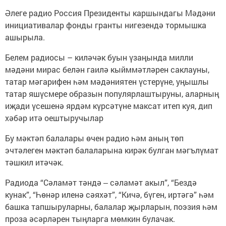
Әлеге радио Россия Президенты каршындагы Мәдәни
инициативалар фонды гранты нигезендә тормышка
ашырыла.
Белем радиосы – киләчәк буын үзаңында милли
мәдәни мирас белән гаилә кыйммәтләрен саклауны,
татар мәгарифен һәм мәдәниятен үстерүне, уңышлы
татар яшүсмере образын популярлаштыруны, аларның
иҗади үсешенә ярдәм күрсәтүне максат итеп куя, дип
хәбәр итә оештыручылар
Бу мәктәп балалары өчен радио һәм аның төп
эчтәлеген мәктәп балаларына кирәк булган мәгълүмат
тәшкил итәчәк.
Радиода “Сәламәт тәндә ‒ сәламәт акыл”, “Бездә
кунак”, “Һөнәр иленә сәяхәт”, “Кичә, бүген, иртәгә” һәм
башка тапшыруларны, балалар җырларын, поэзия һәм
проза әсәрләрен тыңларга мөмкин булачак.