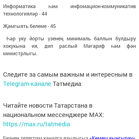
Информатика һәм инфомацион-коммуникатив
технологияләр - 44
Җәмгыять белеме - 45
Һәр уку йорты үзенең минималь баллын булдыру
хокукына ия, дип раслый Мәгариф һәм фән
министрлыгы.
Следите за самым важным и интересным в
Telegram-канале
Татмедиа
Читайте новости Татарстана в
национальном мессенджере MАХ:
https://max.ru/tatmedia
Безнең телеграм каналга язылыгыз
«Көмеш кыңгырау»