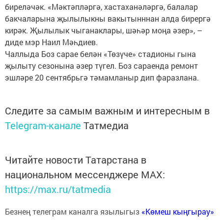
биреләчәк. «Мәктәпләргә, хастаханәләргә, балалар
бакчаларына җылылыкны вакытынннан алда бирергә
кирәк. Җылылык чыганаклары, шәһәр моңа әзер», –
диде мэр Наил Мәһдиев.
Чаллыда Боз сарае белән «Төзүче» стадионы гына
җылыту сезонына әзер түгел. Боз сараенда ремонт
эшләре 20 сентябрьгә тәмамланыр дип фаразлана.
Следите за самым важным и интересным в
Telegram-канале
Татмедиа
Читайте новости Татарстана в
национальном мессенджере MАХ:
https://max.ru/tatmedia
Безнең телеграм каналга язылыгыз
«Көмеш кыңгырау»