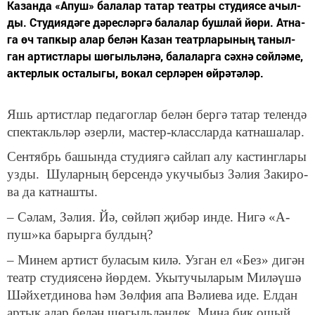
Ка­зан­да «А­пуш» ба­ла­лар та­тар те­ат­ры сту­ди­я­се ачыл­
ды. Сту­ди­я­дә­ге дә­рес­ләр­гә ба­ла­лар буш­лай йө­ри. Ат­на­
га өч тап­кыр алар бе­лән Ка­зан те­атр­ла­ры­ның та­ныл­
ган ар­тист­ла­ры шө­гыль­лә­нә, ба­ла­лар­га сәх­нә сөй­лә­ме,
ак­тер­лык ос­та­лы­гы, во­кал сер­лә­рен өй­рә­тә­ләр.
Яшь ар­тист­лар пе­да­гог­лар бе­лән бер­гә та­тар те­лен­дә
спек­такль­ләр әзер­ли, мас­тер-класс­лар­да кат­на­ша­лар.
Сен­тябрь ба­шын­да сту­ди­я­гә сай­лап алу кас­тинг­ла­ры
уз­ды. Шу­лар­ның бер­сен­дә уку­чы­быз Зә­лия За­ки­ро­
ва да кат­наш­ты.
– Сә­лам, Зә­лия. Йә
,
сөй­ләп җи­бәр ин­де. Ни­гә «А­
пуш»­ка ба­рыр­га бул­дың?
– Ми­нем ар­тист бу­ла­сым ки­лә. Уз­ган ел «Без» ди­гән
те­атр сту­ди­я­се­нә йөр­дем. Укы­ту­чы­ла­рым Ми­ләү­шә
Шәй­хет­ди­но­ва һәм Зөл­фия апа Вә­ли­е­ва
иде
. Ел­дан
ар­тык алар бе­лән шө­гыль­лән­дек. Ми­ңа бик ошый