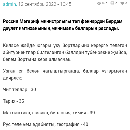
admin,
12 сентябрь 2022 - 10:45
840
0
0
Россия Мәгариф министрлыгы төп фәннәрдән Бердәм
дәүләт имтиханының минималь балларын раслады.
Киләсе җәйдә югары уку йортларына керергә теләгән
абитуриентлар билгеләнгән баллдан түбәнрәкне җыйса,
белем йортына керә алмаячак.
Узган ел белән чагыштырганда, баллар үзгәрмәгән
диярлек:
Чит телләр - 30
Тарих - 35
Математика, физика, биология, химия - 39
Рус теле һәм әдәбияты, география - 40