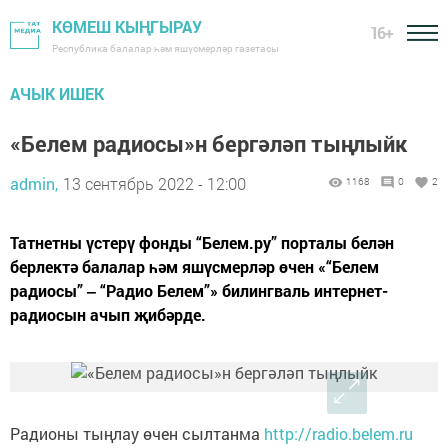
КӨМЕШ КЫҢГЫРАУ
16+
Республика балалар һәм яшүсмерләр газетасы
АЧЫК ИШЕК
«Белем радиосы»н бергәләп тыңлыйк
admin,
13 сентябрь 2022 - 12:00
1168
0
2
Татнетны үстерү фонды “Белем.ру” порталы белән
берлектә балалар һәм яшүсмерләр өчен «“Белем
радиосы” ‒ “Радио Белем”» билингваль интернет-
радиосын ачып җибәрде.
Радионы тыңлау өчен сылтанма
http://radio.belem.ru