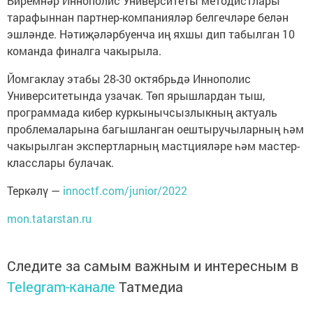
Биремнәр Иннополис Университеты методистлары
тарафыннан партнер-компанияләр белгечләре белән
эшләнде. Нәтиҗәләрбуенча иң яхшы дип табылган 10
команда финалга чакырыла.
Йомгаклау этабы 28-30 октябрьдә Иннополис
Университетында узачак. Төп ярышлардан тыш,
программада кибер куркынычсызлыкның актуаль
проблемаларына багышланган оештыручыларның һәм
чакырылган экспертларның мастцияләре һәм мастер-
класслары булачак.
Теркәлү —
innoctf.com/junior/2022
mon.tatarstan.ru
Следите за самым важным и интересным в
Telegram-канале
Татмедиа