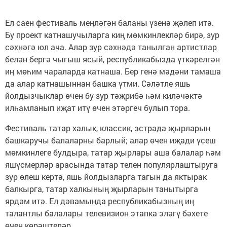
Ел саен фестиваль меңләгән баланы үзенә җәлеп итә.
Бу проект катнашучыларга киң мөмкинлекләр бирә, зур
сәхнәгә юл ача. Алар зур сәхнәдә танылган артистлар
белән бергә чыгыш ясый, республикабызда үткәрелгән
иң мөһим чараларда катнаша. Бер генә мәдәни тамаша
да алар катнашыннан башка үтми. Сәләтле яшь
йолдызчыклар өчен бу зур тәҗрибә һәм киләчәктә
илһамланып иҗат итү өчен этәргеч булып тора.
Фестиваль татар халык, классик, эстрада җырларын
башкаручы балаларны барлый; алар өчен иҗади үсеш
мөмкинлеге булдыра, татар җырлары аша балалар һәм
яшүсмерләр арасында татар телен популярлаштыруга
зур өлеш кертә, яшь йолдызларга тагын да яктырак
балкырга, татар халкының җырларын танытырга
ярдәм итә. Ел дәвамында республикабызның иң
талантлы балалары телевизион этапка эләгү бәхете
өчен көрәштеләр.