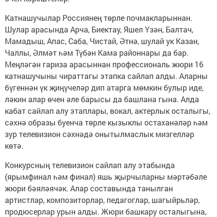
Катнашучылар Россиянең төрле почмакларыннан.
Шулар арасында Арча, Биектау, Яшел Үзән, Балтач,
Мамадыш, Апас, Саба, Чистай, Әтнә, шулай ук Казан,
Чаллы, Әлмәт һәм Түбән Кама районнары да бар.
Меңләгән гариза арасыннан профессиональ жюри 16
катнашучыны чираттагы этапка сайлап алды. Аларны
бүгеннән үк җиңүчеләр дип атарга мөмкин булыр иде,
ләкин алар өчен әле барысы да башлана гына. Алда
кабат сайлап алу этаплары, вокал, актерлык осталыгы,
сәхнә образы буенча төрле кызыклы остаханәләр һәм
зур телевизион сәхнәдә онытылмаслык мизгелләр
көтә.
Конкурсның телевизион сайлап алу этабында
(ярымфинал һәм финал) яшь җырчыларны мәртәбәле
жюри бәяләячәк. Алар составында танылган
артистлар, композиторлар, педагоглар, шагыйрьләр,
продюсерлар урын алды. Жюри башкару осталыгына,