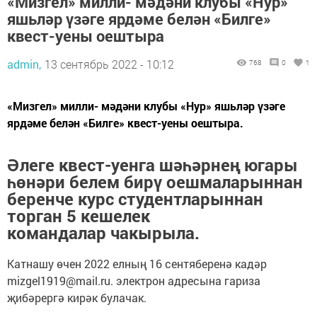
«Мизгел» милли- мәдәни клубы «Нур»
яшьләр үзәге ярдәме белән «Билге»
квест-уены оештыра
admin,
13 сентябрь 2022 - 10:12
768
0
1
«Мизгел» милли- мәдәни клубы «Нур» яшьләр үзәге
ярдәме белән «Билге» квест-уены оештыра.
Әлеге квест-уенга шәһәрнең югары
һөнәри белем бирү оешмаларыннан
беренче курс студентларыннан
торган 5 кешелек
командалар чакырыла.
Катнашу өчен 2022 елның 16 сентяберенә кадәр
mizgel1919@mail.ru. электрон адресына гариза
җибәрергә кирәк булачак.