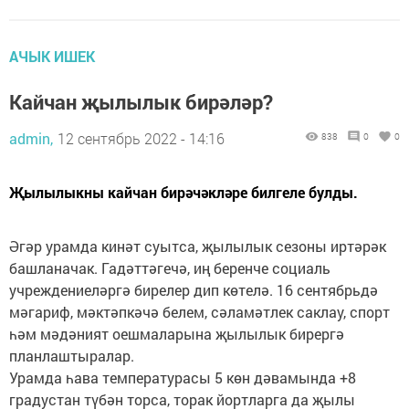
АЧЫК ИШЕК
Кайчан җылылык бирәләр?
admin,
12 сентябрь 2022 - 14:16
838
0
0
Җылылыкны кайчан бирәчәкләре билгеле булды.
Әгәр урамда кинәт суытса, җылылык сезоны иртәрәк
башланачак. Гадәттәгечә, иң беренче социаль
учреждениеләргә бирелер дип көтелә. 16 сентябрьдә
мәгариф, мәктәпкәчә белем, сәламәтлек саклау, спорт
һәм мәдәният оешмаларына җылылык бирергә
планлаштыралар.
Урамда һава температурасы 5 көн дәвамында +8
градустан түбән торса, торак йортларга да җылы