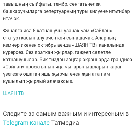
тавышның сыйфаты, тембр, сәнгатьчәлек,
башкаручыларга репертуарның туры килүенә игътибар
итәчәк.
Финалга исә 8 катнашучы узачак һәм «Сәйлән»
статуэткасын алу өчен көч сынашачак. Аларның
кемнәр икәнен октябрь аенда «ШАЯН ТВ» каналында
күрерсез. Сез яраткан җырлар, гаҗәеп сәләтле
катнашучылар. Бик тиздән зәңгәр экраннарда грандиоз
«Сәйлән» проектының яңа чыгарылышларын карап,
үзегезгә ошаган яшь җырчы өчен җан ата һәм
кушылып җырлый алачаксыз.
ШАЯН ТВ
Следите за самым важным и интересным в
Telegram-канале
Татмедиа