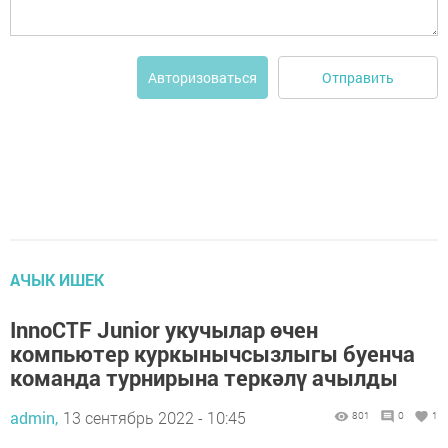
Отправить
Авторизоваться
АЧЫК ИШЕК
InnoCTF Junior укучылар өчен
компьютер куркынычсызлыгы буенча
команда турнирына теркәлү ачылды
admin,
13 сентябрь 2022 - 10:45
801
0
1