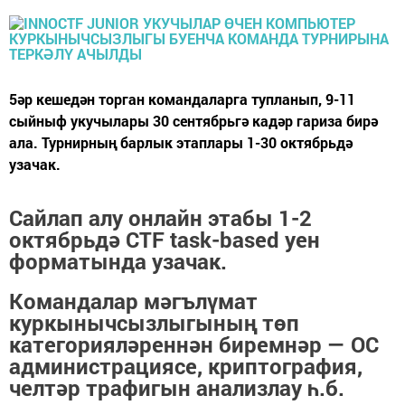
5әр кешедән торган командаларга тупланып, 9-11
сыйныф укучылары 30 сентябрьгә кадәр гариза бирә
ала. Турнирның барлык этаплары 1-30 октябрьдә
узачак.
Сайлап алу онлайн этабы 1-2
октябрьдә CTF task-based уен
форматында узачак.
Командалар мәгълүмат
куркынычсызлыгының төп
категорияләреннән биремнәр — ОС
администрациясе, криптография,
челтәр трафигын анализлау һ.б.