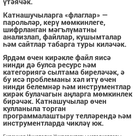
үтәячәк.
Катнашучыларга «флаглар» —
парольләр, керү мөмкинлеге,
шифрланган мәгълүматны
анализлап, файллар, кушымталар
һәм сайтлар табарга туры киләчәк.
Ярдәм өчен кирәкле файл яисә
нинди дә булса ресурс һәм
категориягә сылтама биреләчәк, ә
бу исә проблеманы хәл итү өчен
нинди белемнәр һәм инструментлар
кирәк булачагын аңларга мөмкинлек
бирәчәк. Катнашучылар өчен
кулланыла торган
программалаштыру телләрендә һәм
инструментларда чикләү юк.