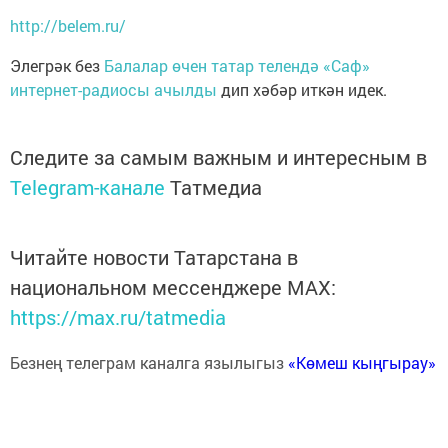
http://belem.ru/
Элегрәк без
Балалар өчен татар телендә «Саф»
интернет-радиосы ачылды
дип хәбәр иткән идек.
Следите за самым важным и интересным в
Telegram-канале
Татмедиа
Читайте новости Татарстана в
национальном мессенджере MАХ:
https://max.ru/tatmedia
Безнең телеграм каналга язылыгыз
«Көмеш кыңгырау»