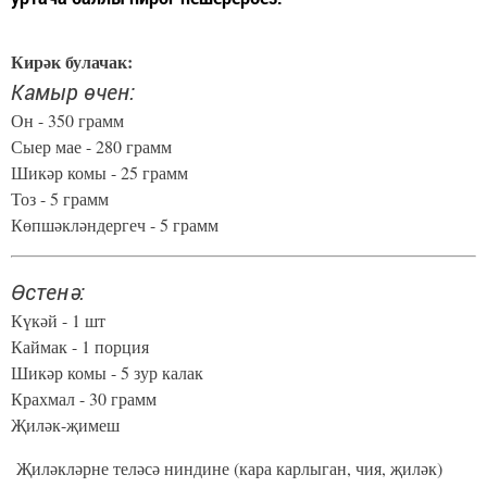
Кирәк булачак:
Камыр өчен:
Он - 350 грамм
Сыер мае - 280 грамм
Шикәр комы - 25 грамм
Тоз - 5 грамм
Көпшәкләндергеч - 5 грамм
Өстенә:
Күкәй - 1 шт
Каймак - 1 порция
Шикәр комы - 5 зур калак
Крахмал - 30 грамм
Җиләк-җимеш
Җиләкләрне теләсә ниндине (кара карлыган, чия, җиләк)