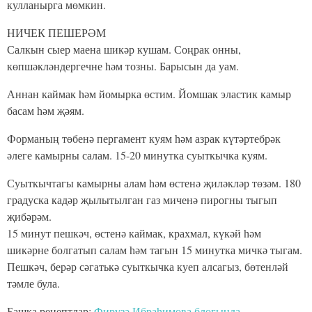
кулланырга мөмкин.
НИЧЕК ПЕШЕРӘМ
Салкын сыер маена шикәр кушам. Соңрак онны,
көпшәкләндергечне һәм тозны. Барысын да уам.
Аннан каймак һәм йомырка өстим. Йомшак эластик камыр
басам һәм җәям.
Форманың төбенә пергамент куям һәм азрак күтәртебрәк
әлеге камырны салам. 15-20 минутка суыткычка куям.
Суыткычтагы камырны алам һәм өстенә җиләкләр төзәм. 180
градуска кадәр җылытылган газ миченә пирогны тыгып
җибәрәм.
15 минут пешкәч, өстенә каймак, крахмал, күкәй һәм
шикәрне болгатып салам һәм тагын 15 минутка мичкә тыгам.
Пешкәч, берәр сәгатькә суыткычка куеп алсагыз, бөтенләй
тәмле була.
Башка рецептлар:
Фирүзә Ибраһимова блогында