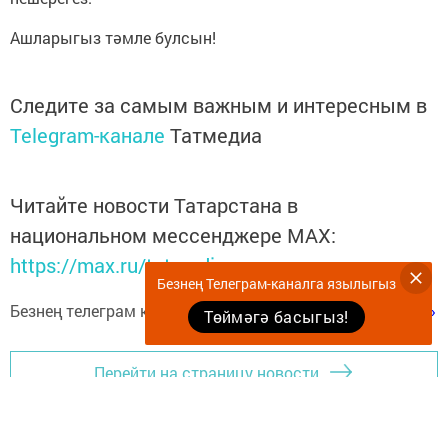
Ашларыгыз тәмле булсын!
Следите за самым важным и интересным в
Telegram-канале
Татмедиа
Читайте новости Татарстана в
национальном мессенджере MАХ:
https://max.ru/tatmedia
Безнең Телеграм-каналга язылыгыз
Безнең телеграм каналга язылыгыз
«Көмеш кыңгырау»
Төймәгә басыгыз!
Перейти на страницу новости