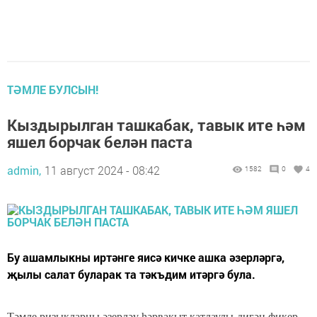
ТӘМЛЕ БУЛСЫН!
Кыздырылган ташкабак, тавык ите һәм
яшел борчак белән паста
admin,
11 август 2024 - 08:42
1582
0
4
Бу ашамлыкны иртәнге яисә кичке ашка әзерләргә,
җылы салат буларак та тәкъдим итәргә була.
Тәмле ризыкларны әзерләү һәрвакыт катлаулы дигән фикер