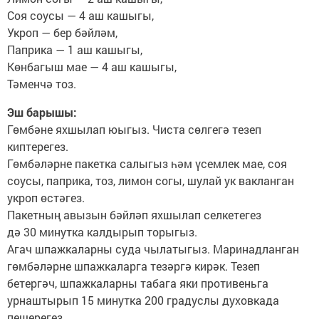
Соя соусы — 4 аш кашыгы,
Укроп — бер бәйләм,
Паприка — 1 аш кашыгы,
Көнбагыш мае — 4 аш кашыгы,
Тәменчә тоз.
Эш барышы:
Гөмбәне яхшылап юыгыз. Чиста сөлгегә тезеп
киптерегез.
Гөмбәләрне пакетка салыгыз һәм үсемлек мае, соя
соусы, паприка, тоз, лимон согы, шулай ук вакланган
укроп өстәгез.
Пакетның авызын бәйләп яхшылап селкетегез
дә 30 минутка калдырып торыгыз.
Агач шпажкаларны суда чылатыгыз. Маринадланган
гөмбәләрне шпажкаларга тезәргә кирәк. Тезеп
бетергәч, шпажкаларны табага яки противеньга
урнаштырып 15 минутка 200 градуслы духовкада
пешерегез.