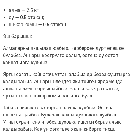
алма — 2,5 кг;
су — 0,5 стакан;
шикәр комы — 0,5 стакан.
Эш барышы:
Алмаларны яхшылап юабыз. Һәрберсен дүрт өлешкә
бүләбез. Аннары кәстрүлгә салып, өстенә су өстәп
кайнатырга куябыз.
Ярты сәгать кайнагач, уттан алабыз да бераз суытырга
калдырабыз. Аннары блендер яки төйгеч ярдәмендә
алманы изеп пюре ясыйбыз. Баллы как яратсагыз,
ярты стакан шикәр комы салырга була.
Табага ризык төрә торган пленка куябыз. Өстенә
пюрены җәябез. Булачак какны духовкага куябыз.
Утны сүрән генә итәбез, духовка ишеген бераз ачык
калдырабыз. Как ун сәгатькә якын кибәргә тиеш.