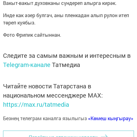
Вакыт-вакыт духовканы сүндереп алырга кирәк.
Инде как әзер булгач, аны пленкадан алып рулон итеп
төреп куябыз.
Фото Фрипик сайтыннан.
Следите за самым важным и интересным в
Telegram-канале
Татмедиа
Читайте новости Татарстана в
национальном мессенджере MАХ:
https://max.ru/tatmedia
Безнең телеграм каналга язылыгыз
«Көмеш кыңгырау»