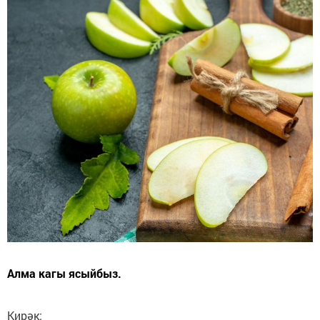
Алма кагы ясыйбыз.
Кирәк: