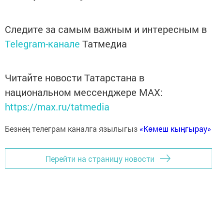
Следите за самым важным и интересным в
Telegram-канале
Татмедиа
Читайте новости Татарстана в
национальном мессенджере MАХ:
https://max.ru/tatmedia
Безнең телеграм каналга язылыгыз
«Көмеш кыңгырау»
Перейти на страницу новости