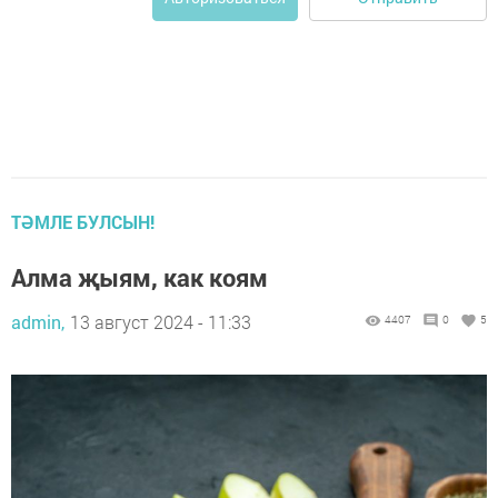
ТӘМЛЕ БУЛСЫН!
Алма җыям, как коям
admin,
13 август 2024 - 11:33
4407
0
5