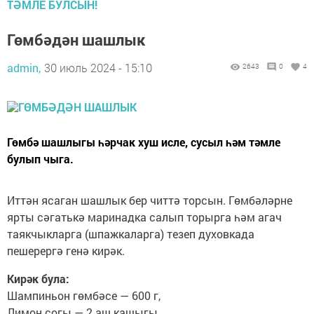
ТӘМЛЕ БУЛСЫН!
Гөмбәдән шашлык
admin,
30 июль 2024 - 15:10
2643
0
4
Гөмбә шашлыгы һәрчак хуш исле, сусыл һәм тәмле
булып чыга.
Иттән ясаган шашлык бер читтә торсын. Гөмбәләрне
ярты сәгатькә маринадка салып торырга һәм агач
таякчыкларга (шпажкаларга) тезеп духовкада
пешерергә генә кирәк.
Кирәк була:
Шампиньон гөмбәсе — 600 г,
Лимон согы — 2 аш кашыгы,