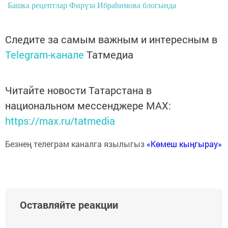
Башка рецептлар Фирүзә Ибраһимова блогында
Следите за самым важным и интересным в
Telegram-канале
Татмедиа
Читайте новости Татарстана в
национальном мессенджере MАХ:
https://max.ru/tatmedia
Безнең телеграм каналга язылыгыз
«Көмеш кыңгырау»
Оставляйте реакции