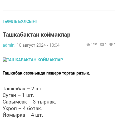
ТӘМЛЕ БУЛСЫН!
Ташкабактан коймаклар
admin,
10 август 2024 - 10:04
1652
0
5
Ташкабак сезонында пешерә торган ризык.
Ташкабак – 2 шт.
Суган – 1 шт.
Сарымсак – 3 тырнак.
Укроп – 4 ботак.
Йомырка – 4 шт.