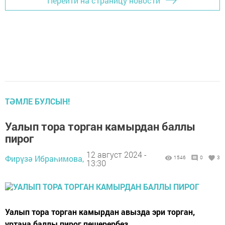
Перейти на страницу новости
ТӘМЛЕ БУЛСЫН!
Уалып тора торган камырдан баллы
пирог
12 август 2024 -
Фирүзә Ибраһимова,
1546
0
3
13:30
Уалып тора торган камырдан авызда эри торган,
уртача баллы пирог пешерербез.