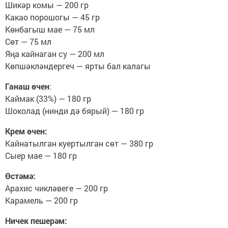
Шикәр комы — 200 гр
Какао порошогы — 45 гр
Көнбагыш мае — 75 мл
Сөт — 75 мл
Яңа кайнаган су — 200 мл
Көпшәкләндергеч — ярты бал калагы
Ганаш өчен
:
Каймак (33%) — 180 гр
Шоколад (нинди дә бярый) — 180 гр
Крем өчен:
Кайнатылган куертылган сөт — 380 гр
Сыер мае — 180 гр
Өстәмә:
Арахис чикләвеге — 200 гр
Карамель — 200 гр
Ничек пешерәм: