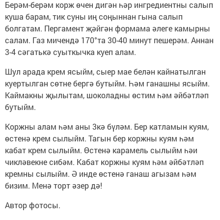
Берәм-берәм корж өчен дигән һәр ингредиентны салып
куша барам, тик суны иң соңыннан гына салып
болгатам. Пергамент җәйгән формама әлеге камырны
салам. Газ мичендә 170°та 30-40 минут пешерәм. Аннан
3-4 сәгатькә суыткычка куеп алам.
Шул арада крем ясыйм, сыер мае белән кайнатылган
куертылган сөтне бергә бутыйм. Һәм ганашны ясыйм.
Каймакны җылытам, шоколадны өстим һәм әйбәтләп
бутыйм.
Коржны алам һәм аны 3кә бүләм. Бер катламын куям,
өстенә крем сылыйм. Тагын бер коржны куям һәм
кабат крем сылыйм. Өстенә карамель сылыйм һәи
чикләвекне сибәм. Кабат коржны куям һәм әйбәтләп
кремны сылыйм. Ә инде өстенә ганаш агызам һәм
бизим. Менә торт әзер дә!
Автор фотосы.