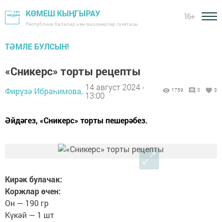
КӨМЕШ КЫҢГЫРАУ
16+
Республика балалар һәм яшүсмерләр газетасы
ТӘМЛЕ БУЛСЫН!
«Сникерс» торты рецепты
14 август 2024 -
Фирүзә Ибраһимова,
1759
0
3
13:00
Әйдәгез, «Сникерс» торты пешерәбез.
Кирәк булачак:
Коржлар өчен:
Он — 190 гр
Күкәй — 1 шт