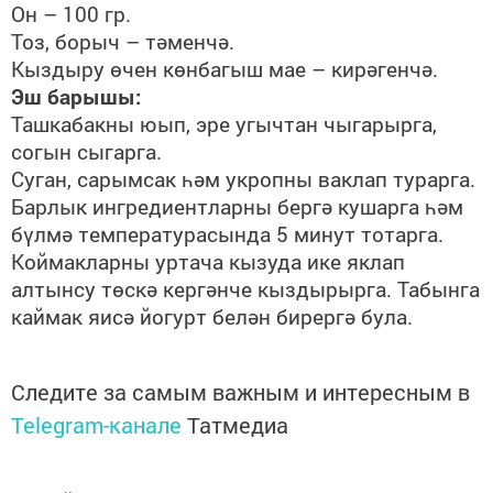
Он – 100 гр.
Тоз, борыч – тәменчә.
Кыздыру өчен көнбагыш мае – кирәгенчә.
Эш барышы:
Ташкабакны юып, эре угычтан чыгарырга,
согын сыгарга.
Суган, сарымсак һәм укропны ваклап турарга.
Барлык ингредиентларны бергә кушарга һәм
бүлмә температурасында 5 минут тотарга.
Коймакларны уртача кызуда ике яклап
алтынсу төскә кергәнче кыздырырга. Табынга
каймак яисә йогурт белән бирергә була.
Следите за самым важным и интересным в
Telegram-канале
Татмедиа