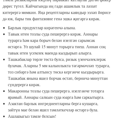
дөрес түгел. Кайчагында иң гади ашамлык та ләззәт
китерергә мөмкин. Яңа рецептларны каяндыр эзләп йөрисе
дә юк, бары тик фантазияне генә эшкә җигәргә кирәк.
Барлык продуктлар кирәгенчә алына.
Тавык итен тозлы суда пешерергә кирәк. Аннары
турарга һәм кара борыч белән изелгән сарымсак
өстәргә. Ул шулай 15 минут торырга тиеш. Аннан соң
тавык итен үсемлек маенда кыздырып алырга.
Ташкабаклар төрле төстә булса, ризык үзенчәлеклерәк
булачак. Аларны 5 мм калынлыкта тәгәрмәчләп турарга,
тоз сибәргә һәм алтынсу төскә кергәнче кыздырырга.
Ташкабак янына яшел борчак өстәп, берничә минуттан
сүндерергә кирәк.
Макаронны тозлы суда пешерергә, изелгәнче тотарга
ярамый. Аннары салкын суда юарга һәм саркытырга.
Азактан барлык ингредиентларны бергә кушарга,
зәйтүн мае белән яшел тәмләткечләр өстәргә була.
Ашларыгыз тәмле булсын!