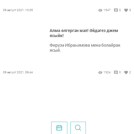
09 август 2021, 10:35
1547
0
3
Алма өлгергән мәл! Әйдәгез джем
ясыйк!
Фирүзә Ибраһимова менә болайрак
ясый.
09 август 2021, 09:44
1324
0
2