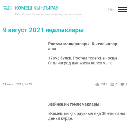
КӨМЕШ КЫҢГЫРАУ
16+
Республика балалар һәм яшүсмерләр газетасы
9 август 2021 яңалыклары
Рөстәм маҗаралары. Кыенлыклар
аша.
17нче бүлек. Рөстәм теләгенә ирешә -
Сталинград шәһәренә килеп чыга.
09 август 2021, 14:23
1394
0
4
Җәй­нең иң тәм­ле чак­ла­ры!
«Көмеш кыңгырау»ның яңа 30нчы саны
дөнья күрде.