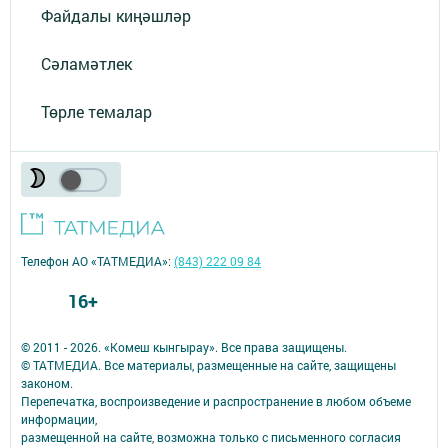
Файдалы киңәшләр
Сәламәтлек
Төрле темалар
Телефон АО «ТАТМЕДИА»:
(843) 222 09 84
16+
© 2011 - 2026. «Комеш кынгырау». Все права защищены.
© ТАТМЕДИА. Все материалы, размещенные на сайте, защищены
законом.
Перепечатка, воспроизведение и распространение в любом объеме
информации,
размещенной на сайте, возможна только с письменного согласия