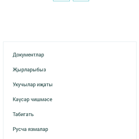
Документлар
Җырларыбыз
Укучылар иҗаты
Кәүсәр чишмәсе
Табигать
Русча язмалар