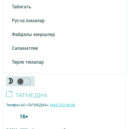
Табигать
Русча язмалар
Файдалы киңәшләр
Сәламәтлек
Төрле темалар
Телефон АО «ТАТМЕДИА»:
(843) 222 09 84
16+