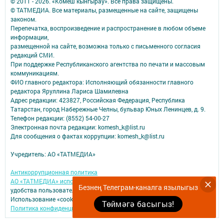
© 2011 - 2026. «Комеш кынгырау». Все права защищены.
© ТАТМЕДИА. Все материалы, размещенные на сайте, защищены
законом.
Перепечатка, воспроизведение и распространение в любом объеме
информации,
размещенной на сайте, возможна только с письменного согласия
редакций СМИ.
При поддержке Республиканского агентства по печати и массовым
коммуникациям.
ФИО главного редактора: Исполняющий обязанности главного
редактора Яруллина Лариса Шамилевна
Адрес редакции: 423827, Российская Федерация, Республика
Татарстан, город Набережные Челны, бульвар Юных Ленинцев, д. 9.
Телефон редакции: (8552) 54-00-27
Электронная почта редакции: komesh_k@list.ru
Для сообщения о фактах коррупции: komesh_k@list.ru
Учредитель: АО «ТАТМЕДИА»
Антикоррупционная политика
АО «ТАТМЕДИА» использует «cookie»
для персонализации сервисов и
Безнең Телеграм-каналга язылыгыз
удобства пользователей сайтом.
Использование «cookie» можно отменить в настройках браузера.
Төймәгә басыгыз!
Политика конфиденциальности