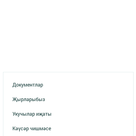
Документлар
Җырларыбыз
Укучылар иҗаты
Кәүсәр чишмәсе