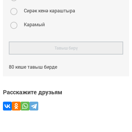
Сирәк кенә караштыра
Карамый
Тавыш бирү
80
кеше тавыш бирде
Расскажите друзьям