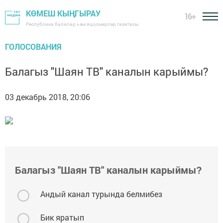
КӨМЕШ КЫҢГЫРАУ
16+
Республика балалар һәм яшүсмерләр газетасы
ГОЛОСОВАНИЯ
Балагыз "Шаян ТВ" каналын карыймы?
03 декабрь 2018, 20:06
Балагыз "Шаян ТВ" каналын карыймы?
Андый канал турында белмибез
Бик яратып