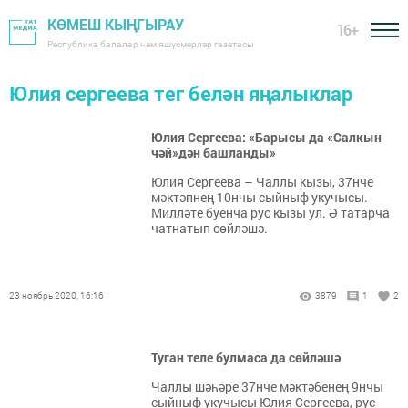
КӨМЕШ КЫҢГЫРАУ
16+
Республика балалар һәм яшүсмерләр газетасы
Юлия сергеева тег белән яңалыклар
Юлия Сергеева: «Барысы да «Салкын
чәй»дән башланды»
Юлия Сергеева – Чаллы кызы, 37нче
мәктәпнең 10нчы сыйныф укучысы.
Милләте буенча рус кызы ул. Ә татарча
чатнатып сөйләшә.
23 ноябрь 2020, 16:16
3879
1
2
Туган теле булмаса да сөйләшә
Чаллы шәһәре 37нче мәктәбенең 9нчы
сыйныф укучысы Юлия Сергеева, рус