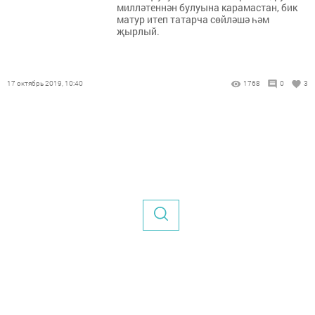
милләтеннән булуына карамастан, бик
матур итеп татарча сөйләшә һәм
җырлый.
17 октябрь 2019, 10:40
1768
0
3