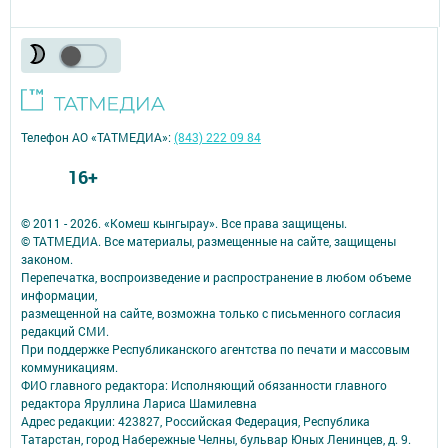
Телефон АО «ТАТМЕДИА»:
(843) 222 09 84
16+
© 2011 - 2026. «Комеш кынгырау». Все права защищены.
© ТАТМЕДИА. Все материалы, размещенные на сайте, защищены
законом.
Перепечатка, воспроизведение и распространение в любом объеме
информации,
размещенной на сайте, возможна только с письменного согласия
редакций СМИ.
При поддержке Республиканского агентства по печати и массовым
коммуникациям.
ФИО главного редактора: Исполняющий обязанности главного
редактора Яруллина Лариса Шамилевна
Адрес редакции: 423827, Российская Федерация, Республика
Татарстан, город Набережные Челны, бульвар Юных Ленинцев, д. 9.