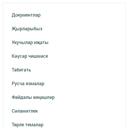
Документлар
Җырларыбыз
Укучылар иҗаты
Кәүсәр чишмәсе
Табигать
Русча язмалар
Файдалы киңәшләр
Сәламәтлек
Төрле темалар