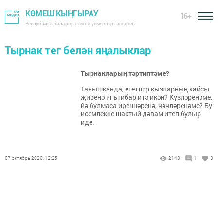
КӨМЕШ КЫҢГЫРАУ
16+
Республика балалар һәм яшүсмерләр газетасы
Тырнак тег белән яңалыклар
Тырнакларың тәртиптәме?
Танышканда, егетләр кызларның кайсы
җиренә игътибар итә икән? Күзләренәме,
йә булмаса иреннәре­нә, чәчләренәме? Бу
исемлекне шак­тый дәвам итеп булыр
иде.
07 октябрь 2020, 12:25
2143
1
3