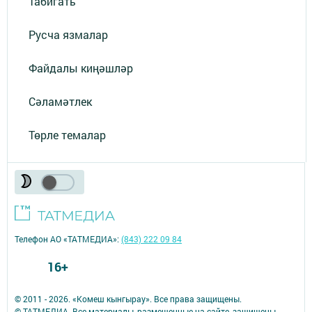
Табигать
Русча язмалар
Файдалы киңәшләр
Сәламәтлек
Төрле темалар
Телефон АО «ТАТМЕДИА»:
(843) 222 09 84
16+
© 2011 - 2026. «Комеш кынгырау». Все права защищены.
© ТАТМЕДИА. Все материалы, размещенные на сайте, защищены