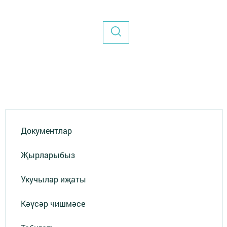
Документлар
Җырларыбыз
Укучылар иҗаты
Кәүсәр чишмәсе