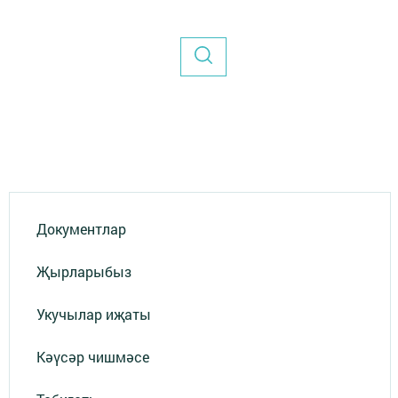
Документлар
Җырларыбыз
Укучылар иҗаты
Кәүсәр чишмәсе