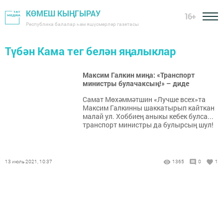
КӨМЕШ КЫҢГЫРАУ
16+
Республика балалар һәм яшүсмерләр газетасы
Түбән Кама тег белән яңалыклар
Максим Галкин миңа: «Транспорт
министры булачаксың!» – диде
Самат Мөхәммәтшин «Лучше всех»та
Максим Галкинны шаккатырып кайткан
малай ул. Хоббиең аныкы кебек булса...
транспорт министры да булырсың шул!
13 июль 2021, 10:37
1365
0
1