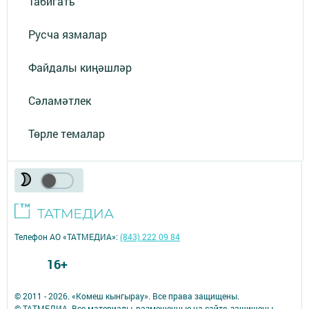
Табигать
Русча язмалар
Файдалы киңәшләр
Сәламәтлек
Төрле темалар
Телефон АО «ТАТМЕДИА»:
(843) 222 09 84
16+
© 2011 - 2026. «Комеш кынгырау». Все права защищены.
© ТАТМЕДИА. Все материалы, размещенные на сайте, защищены