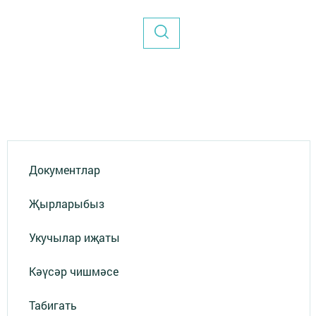
Документлар
Җырларыбыз
Укучылар иҗаты
Кәүсәр чишмәсе
Табигать