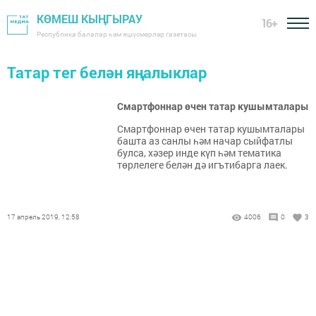
КӨМЕШ КЫҢГЫРАУ
16+
Республика балалар һәм яшүсмерләр газетасы
Татар тег белән яңалыклар
Смартфоннар өчен татар кушымталары
Смартфоннар өчен татар кушымталары
башта аз санлы һәм начар сыйфатлы
булса, хәзер инде күп һәм тематика
төрлелеге белән дә игътибарга лаек.
17 апрель 2019, 12:58
4006
0
3