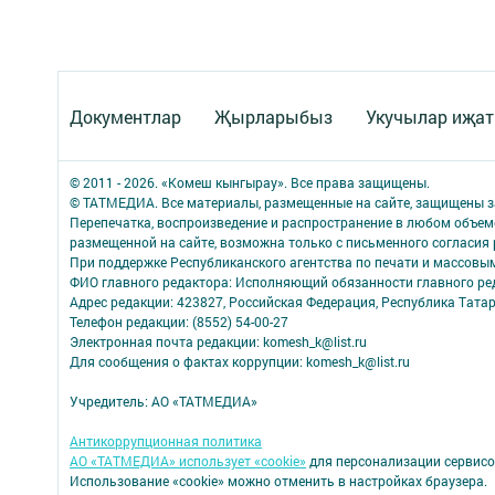
Документлар
Җырларыбыз
Укучылар иҗа
© 2011 - 2026. «Комеш кынгырау». Все права защищены.
© ТАТМЕДИА. Все материалы, размещенные на сайте, защищены з
Перепечатка, воспроизведение и распространение в любом объе
размещенной на сайте, возможна только с письменного согласия
При поддержке Республиканского агентства по печати и массов
ФИО главного редактора: Исполняющий обязанности главного р
Адрес редакции: 423827, Российская Федерация, Республика Татар
Телефон редакции: (8552) 54-00-27
Электронная почта редакции: komesh_k@list.ru
Для сообщения о фактах коррупции: komesh_k@list.ru
Учредитель: АО «ТАТМЕДИА»
Антикоррупционная политика
АО «ТАТМЕДИА» использует «cookie»
для персонализации сервисо
Использование «cookie» можно отменить в настройках браузера.