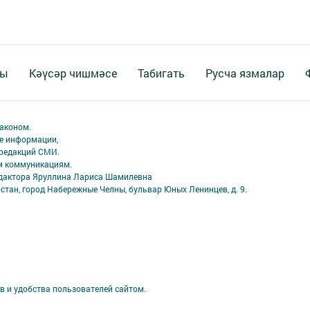
ты
Кәүсәр чишмәсе
Табигать
Русча язмалар
аконом.
ме информации,
 редакций СМИ.
ым коммуникациям.
едактора Яруллина Лариса Шамилевна
стан, город Набережные Челны, бульвар Юных Ленинцев, д. 9.
в и удобства пользователей сайтом.