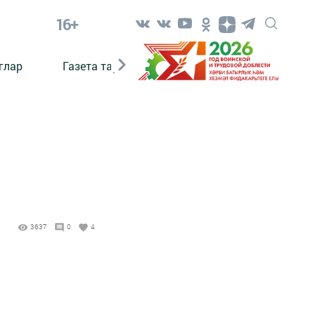
16+
глар
Газета тарихы
Әкият
Әкият язаб
3637
0
4