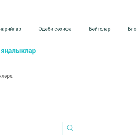
нарийлар
Әдәби сәхифә
Бәйгеләр
Бло
н яңалыклар
яләре.