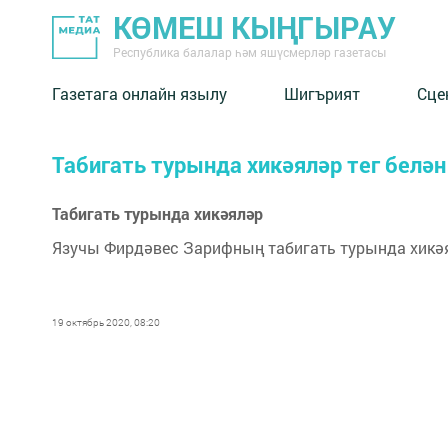
КӨМЕШ КЫҢГЫРАУ
Республика балалар һәм яшүсмерләр газетасы
Газетага онлайн язылу
Шигърият
Сце
Табигать турында хикәяләр тег белә
Табигать турында хикәяләр
Язучы Фирдәвес Зарифның табигать турында хикә
19 октябрь 2020, 08:20