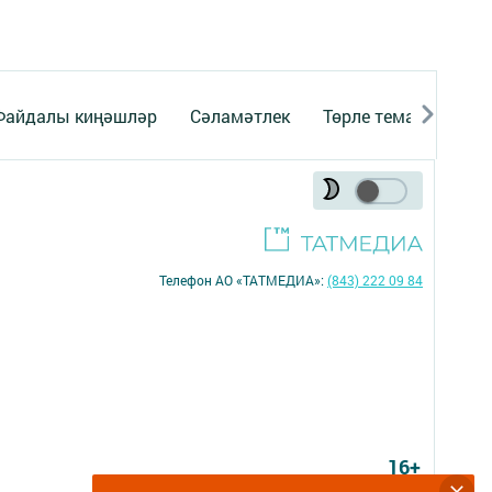
Файдалы киңәшләр
Сәламәтлек
Төрле темалар
Телефон АО «ТАТМЕДИА»:
(843) 222 09 84
16+