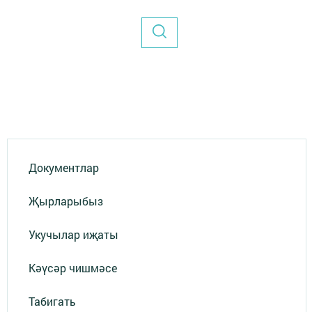
Документлар
Җырларыбыз
Укучылар иҗаты
Кәүсәр чишмәсе
Табигать