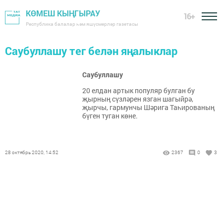
КӨМЕШ КЫҢГЫРАУ
16+
Республика балалар һәм яшүсмерләр газетасы
Саубуллашу тег белән яңалыклар
Саубуллашу
20 елдан артык популяр булган бу
җырның сүзләрен язган шагыйрә,
җырчы, гармунчы Шәрига Таһированың
бүген туган көне.
28 октябрь 2020, 14:52
2367
0
3