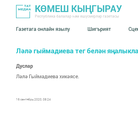
КӨМЕШ КЫҢГЫРАУ
Республика балалар һәм яшүсмерләр газетасы
Газетага онлайн язылу
Шигърият
Сце
Ләлә гыймадиева тег белән яңалыкл
Дуслар
Ләлә Гыймадиева хикәясе.
16 сентябрь 2020, 08:24