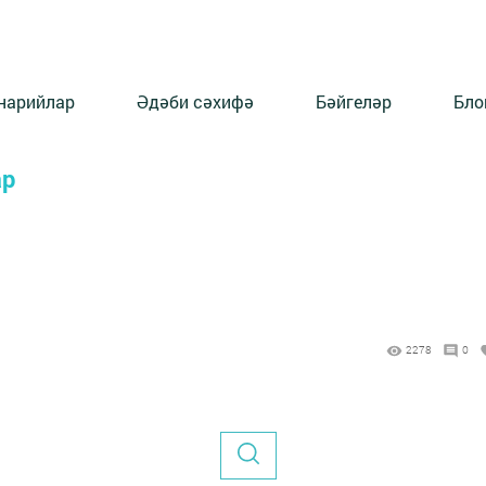
нарийлар
Әдәби сәхифә
Бәйгеләр
Бло
ар
2278
0