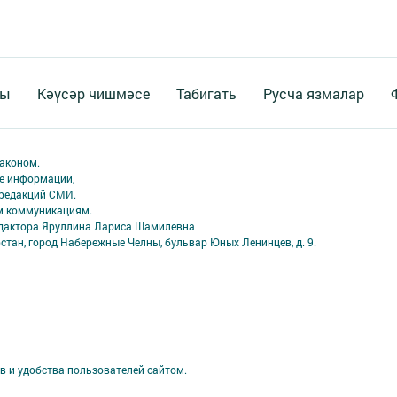
ты
Кәүсәр чишмәсе
Табигать
Русча язмалар
аконом.
ме информации,
 редакций СМИ.
ым коммуникациям.
едактора Яруллина Лариса Шамилевна
стан, город Набережные Челны, бульвар Юных Ленинцев, д. 9.
в и удобства пользователей сайтом.