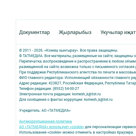
Документлар
Җырларыбыз
Укучылар иҗа
© 2011 - 2026. «Комеш кынгырау». Все права защищены.
© ТАТМЕДИА. Все материалы, размещенные на сайте, защищены з
Перепечатка, воспроизведение и распространение в любом объе
размещенной на сайте, возможна только с письменного согласия
При поддержке Республиканского агентства по печати и массов
ФИО главного редактора: Исполняющий обязанности главного р
Адрес редакции: 423827, Российская Федерация, Республика Татар
Телефон редакции: (8552) 54-00-27
Электронная почта редакции: komesh_k@list.ru
Для сообщения о фактах коррупции: komesh_k@list.ru
Учредитель: АО «ТАТМЕДИА»
Антикоррупционная политика
АО «ТАТМЕДИА» использует «cookie»
для персонализации сервисо
Использование «cookie» можно отменить в настройках браузера.