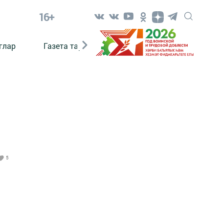
16+
глар
Газета тарихы
Әкият
Әкият язаб
5