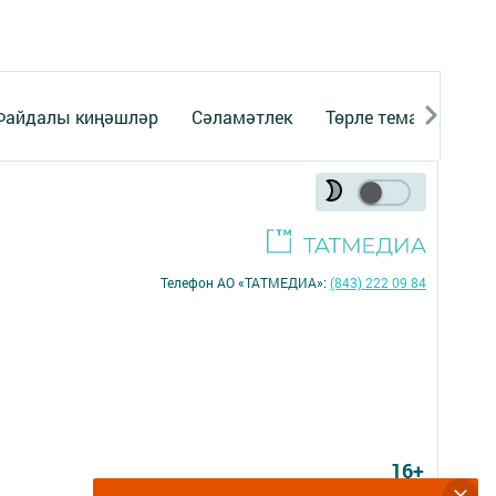
Файдалы киңәшләр
Сәламәтлек
Төрле темалар
Телефон АО «ТАТМЕДИА»:
(843) 222 09 84
16+