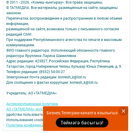
© 2011 - 2026. «Комеш кынгырау». Все права защищены.
© ТАТМЕДИА. Все материалы, размещенные на сайте, защищены
законом.
Перепечатка, воспроизведение и распространение в любом объеме
информации,
размещенной на сайте, возможна только с письменного согласия
редакций СМИ.
При поддержке Республиканского агентства по печати и массовым
коммуникациям.
ФИО главного редактора: Исполняющий обязанности главного
редактора Яруллина Лариса Шамилевна
Адрес редакции: 423827, Российская Федерация, Республика
Татарстан, город Набережные Челны, бульвар Юных Ленинцев, д. 9.
Телефон редакции: (8552) 54-00-27
Электронная почта редакции: komesh_k@list.ru
Для сообщения о фактах коррупции: komesh_k@list.ru
Учредитель: АО «ТАТМЕДИА»
Антикоррупционная политика
АО «ТАТМЕДИА» использует «cookie»
для персонализации сервисов и
Безнең Телеграм-каналга язылыгыз
удобства пользователей сайтом.
Использование «cookie» можно отменить в настройках браузера.
Төймәгә басыгыз!
Политика конфиденциальности