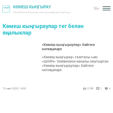
КӨМЕШ КЫҢГЫРАУ
16+
Республика балалар һәм яшүсмерләр газетасы
Көмеш кыңгыраулар тег белән
яңалыклар
«Көмеш кыңгыраулар» бәйгесе
нәтиҗәләре
«Көмеш кыңгырау» газетасы һәм
«ШАЯН» телевизион каналы оештырган
«Көмеш кыңгыраулар» бәйгесе
нәтиҗәләре.
12 март 2020, 14:00
2158
1
4