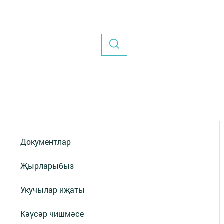
Документлар
Җырларыбыз
Укучылар иҗаты
Кәүсәр чишмәсе