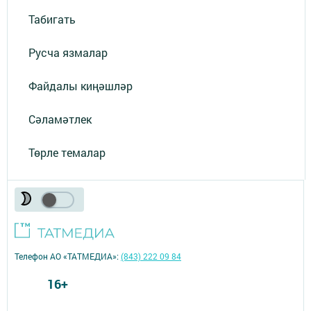
Табигать
Русча язмалар
Файдалы киңәшләр
Сәламәтлек
Төрле темалар
Телефон АО «ТАТМЕДИА»:
(843) 222 09 84
16+