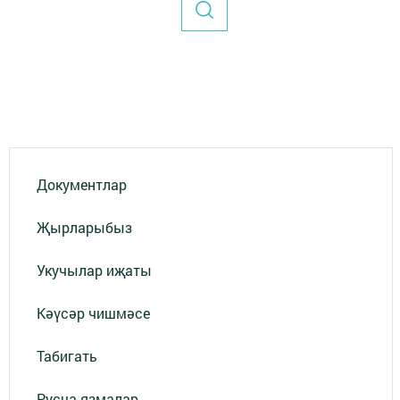
Документлар
Җырларыбыз
Укучылар иҗаты
Кәүсәр чишмәсе
Табигать
Русча язмалар