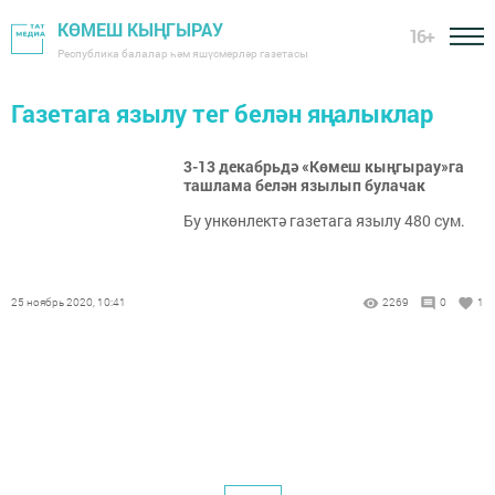
КӨМЕШ КЫҢГЫРАУ
16+
Республика балалар һәм яшүсмерләр газетасы
Газетага язылу тег белән яңалыклар
3-13 декабрьдә «Көмеш кыңгырау»га
ташлама белән язылып булачак
Бу ункөнлектә газетага язылу 480 сум.
25 ноябрь 2020, 10:41
2269
0
1