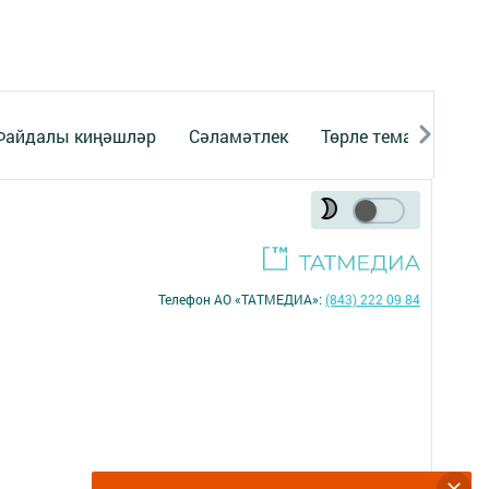
Файдалы киңәшләр
Сәламәтлек
Төрле темалар
Телефон АО «ТАТМЕДИА»:
(843) 222 09 84
16+