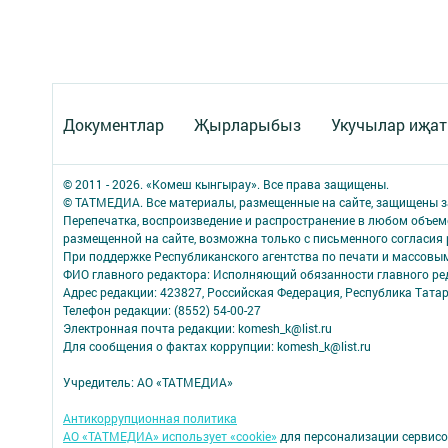
Документлар
Җырларыбыз
Укучылар иҗа
© 2011 - 2026. «Комеш кынгырау». Все права защищены.
© ТАТМЕДИА. Все материалы, размещенные на сайте, защищены з
Перепечатка, воспроизведение и распространение в любом объе
размещенной на сайте, возможна только с письменного согласия
При поддержке Республиканского агентства по печати и массов
ФИО главного редактора: Исполняющий обязанности главного р
Адрес редакции: 423827, Российская Федерация, Республика Татар
Телефон редакции: (8552) 54-00-27
Электронная почта редакции: komesh_k@list.ru
Для сообщения о фактах коррупции: komesh_k@list.ru
Учредитель: АО «ТАТМЕДИА»
Антикоррупционная политика
АО «ТАТМЕДИА» использует «cookie»
для персонализации сервисо