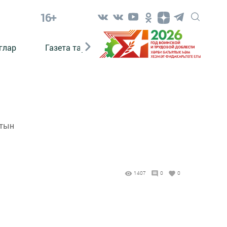
16+
глар
Газета тарихы
Әкият
Әкият язаб
лтын
1407
0
0