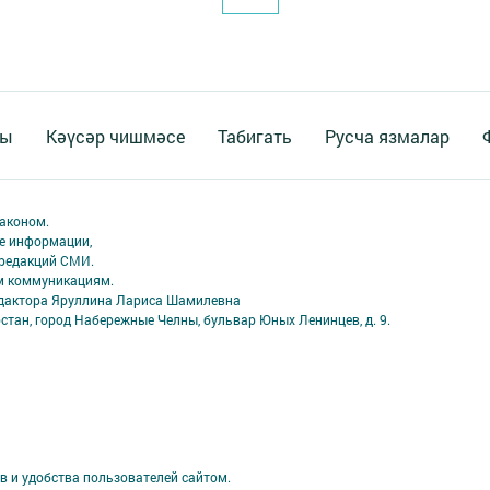
ты
Кәүсәр чишмәсе
Табигать
Русча язмалар
аконом.
ме информации,
 редакций СМИ.
ым коммуникациям.
едактора Яруллина Лариса Шамилевна
стан, город Набережные Челны, бульвар Юных Ленинцев, д. 9.
в и удобства пользователей сайтом.