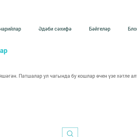
нарийлар
Әдәби сәхифә
Бәйгеләр
Бло
лар
шәгән. Патшалар ул чагында бу кошлар өчен үзе хәтле а