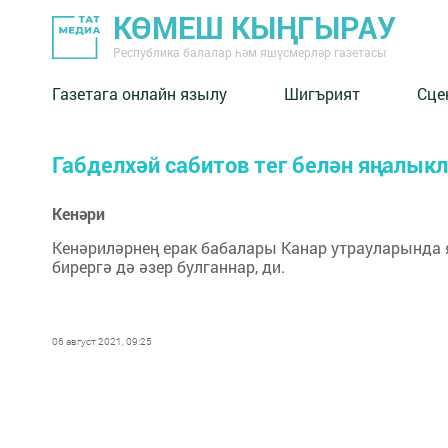
КӨМЕШ КЫҢГЫРАУ
Республика балалар һәм яшүсмерләр газетасы
Газетага онлайн язылу
Шигърият
Сце
Габделхәй сабитов тег белән яңалык
Кенәри
Кенәриләрнең ерак бабалары Канар утрауларында я
бир­ергә дә әзер булганнар, ди.
06 август 2021, 09:25