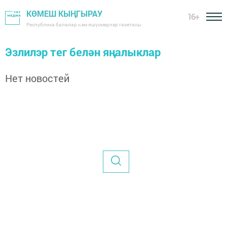
КӨМЕШ КЫҢГЫРАУ
16+
Республика балалар һәм яшүсмерләр газетасы
Эзлилэр тег белән яңалыклар
Нет новостей