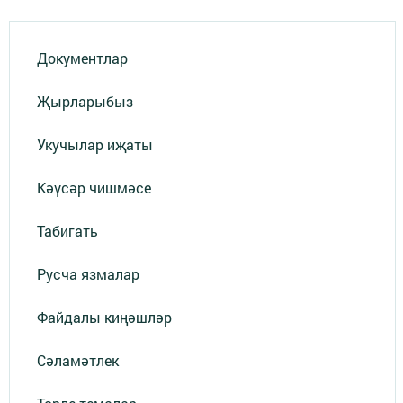
Документлар
Җырларыбыз
Укучылар иҗаты
Кәүсәр чишмәсе
Табигать
Русча язмалар
Файдалы киңәшләр
Сәламәтлек