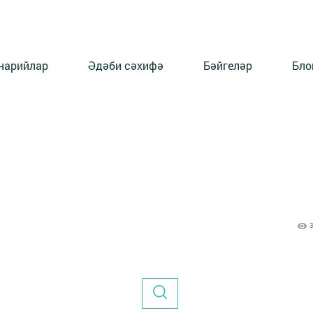
нарийлар
Әдәби сәхифә
Бәйгеләр
Бло