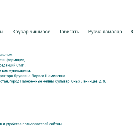
ты
Кәүсәр чишмәсе
Табигать
Русча язмалар
аконом.
ме информации,
 редакций СМИ.
ым коммуникациям.
едактора Яруллина Лариса Шамилевна
стан, город Набережные Челны, бульвар Юных Ленинцев, д. 9.
в и удобства пользователей сайтом.