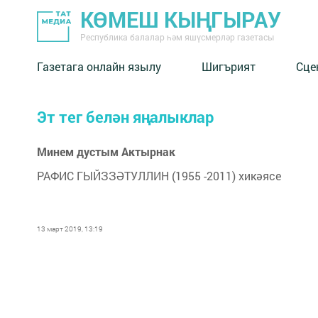
КӨМЕШ КЫҢГЫРАУ
Республика балалар һәм яшүсмерләр газетасы
Газетага онлайн язылу
Шигърият
Сце
Эт тег белән яңалыклар
Минем дустым Актырнак
РАФИС ГЫЙЗЗӘТУЛЛИН (1955 -2011) хикәясе
13 март 2019, 13:19