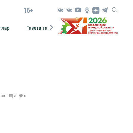
16+
глар
Газета тарихы
Әкият
Әкият язаб
3186
0
5