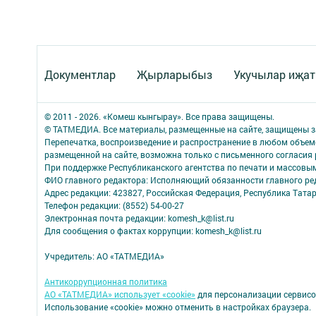
Документлар
Җырларыбыз
Укучылар иҗа
© 2011 - 2026. «Комеш кынгырау». Все права защищены.
© ТАТМЕДИА. Все материалы, размещенные на сайте, защищены з
Перепечатка, воспроизведение и распространение в любом объе
размещенной на сайте, возможна только с письменного согласия
При поддержке Республиканского агентства по печати и массов
ФИО главного редактора: Исполняющий обязанности главного р
Адрес редакции: 423827, Российская Федерация, Республика Татар
Телефон редакции: (8552) 54-00-27
Электронная почта редакции: komesh_k@list.ru
Для сообщения о фактах коррупции: komesh_k@list.ru
Учредитель: АО «ТАТМЕДИА»
Антикоррупционная политика
АО «ТАТМЕДИА» использует «cookie»
для персонализации сервисо
Использование «cookie» можно отменить в настройках браузера.