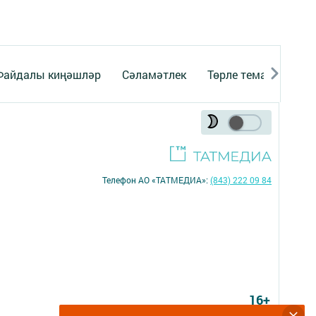
Файдалы киңәшләр
Сәламәтлек
Төрле темалар
Телефон АО «ТАТМЕДИА»:
(843) 222 09 84
16+