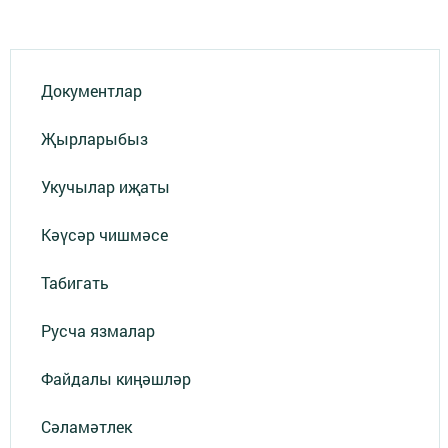
Документлар
Җырларыбыз
Укучылар иҗаты
Кәүсәр чишмәсе
Табигать
Русча язмалар
Файдалы киңәшләр
Сәламәтлек