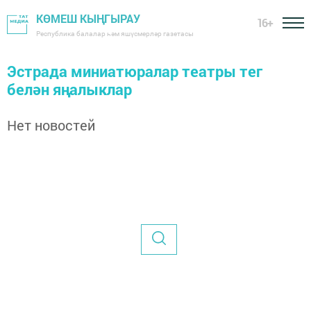
КӨМЕШ КЫҢГЫРАУ
16+
Республика балалар һәм яшүсмерләр газетасы
Эстрада миниатюралар театры тег
белән яңалыклар
Нет новостей