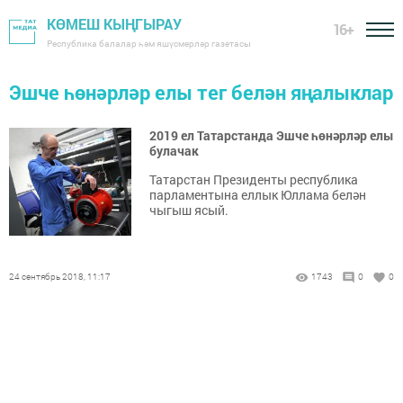
КӨМЕШ КЫҢГЫРАУ
16+
Республика балалар һәм яшүсмерләр газетасы
Эшче һөнәрләр елы тег белән яңалыклар
2019 ел Татарстанда Эшче һөнәрләр елы
булачак
Татарстан Президенты республика
парламентына еллык Юллама белән
чыгыш ясый.
24 сентябрь 2018, 11:17
1743
0
0