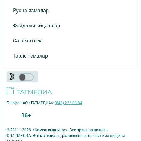
Русча язмалар
Файдалы киңәшләр
Сәламәтлек
Төрле темалар
Телефон АО «ТАТМЕДИА»:
(843) 222 09 84
16+
© 2011 - 2026. «Комеш кынгырау». Все права защищены.
© ТАТМЕДИА. Все материалы, размещенные на сайте, защищены