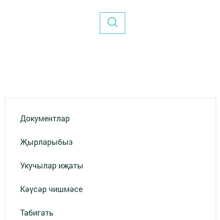
Документлар
Җырларыбыз
Укучылар иҗаты
Кәүсәр чишмәсе
Табигать