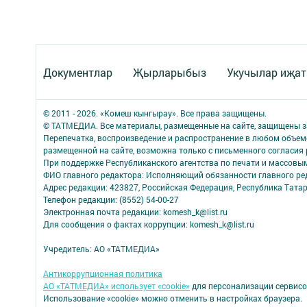
Документлар
Җырларыбыз
Укучылар иҗа
© 2011 - 2026. «Комеш кынгырау». Все права защищены.
© ТАТМЕДИА. Все материалы, размещенные на сайте, защищены з
Перепечатка, воспроизведение и распространение в любом объе
размещенной на сайте, возможна только с письменного согласия
При поддержке Республиканского агентства по печати и массов
ФИО главного редактора: Исполняющий обязанности главного р
Адрес редакции: 423827, Российская Федерация, Республика Татар
Телефон редакции: (8552) 54-00-27
Электронная почта редакции: komesh_k@list.ru
Для сообщения о фактах коррупции: komesh_k@list.ru
Учредитель: АО «ТАТМЕДИА»
Антикоррупционная политика
АО «ТАТМЕДИА» использует «cookie»
для персонализации сервисо
Использование «cookie» можно отменить в настройках браузера.