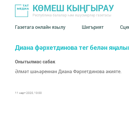
КӨМЕШ КЫҢГЫРАУ
Республика балалар һәм яшүсмерләр газетасы
Газетага онлайн язылу
Шигърият
Сце
Диана фәрхетдинова тег белән яңалы
Онытылмас сабак
Әлмәт шәһәреннән Диана Фәрхетдинова әкияте.
11 март 2020, 13:00