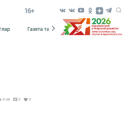
16+
глар
Газета тарихы
Әкият
Әкият язаб
2149
0
3