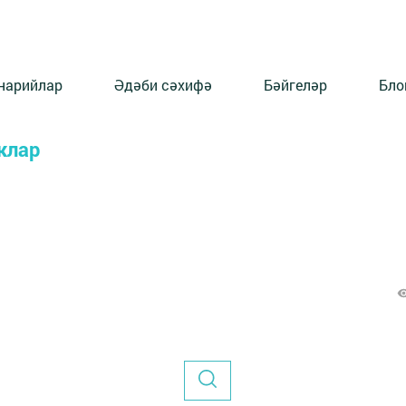
нарийлар
Әдәби сәхифә
Бәйгеләр
Бло
клар