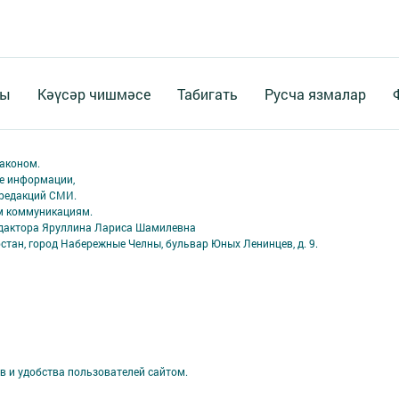
ты
Кәүсәр чишмәсе
Табигать
Русча язмалар
аконом.
ме информации,
 редакций СМИ.
ым коммуникациям.
едактора Яруллина Лариса Шамилевна
стан, город Набережные Челны, бульвар Юных Ленинцев, д. 9.
в и удобства пользователей сайтом.