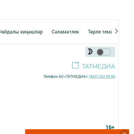
Файдалы киңәшләр
Сәламәтлек
Төрле темалар
Телефон АО «ТАТМЕДИА»:
(843) 222 09 84
16+