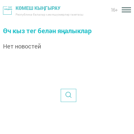
КӨМЕШ КЫҢГЫРАУ
16+
Республика балалар һәм яшүсмерләр газетасы
Өч кыз тег белән яңалыклар
Нет новостей