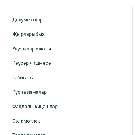
Документлар
Җырларыбыз
Укучылар иҗаты
Кәүсәр чишмәсе
Табигать
Русча язмалар
Файдалы киңәшләр
Сәламәтлек