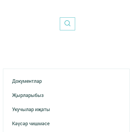
Документлар
Җырларыбыз
Укучылар иҗаты
Кәүсәр чишмәсе