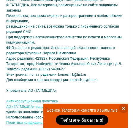
© ТАТМЕДИА. Все материалы, размещенные на сайте, защищены
законом.
Перепечатка, воспроизведение и распространение в любом объеме
информации,
размещенной на сайте, возможна только с письменного согласия
редакций СМИ.
При поддержке Республиканского агентства по печати и массовым
коммуникациям.
ФИО главного редактора: Исполняющий обязанности главного
редактора Яруллина Лариса Шамилевна
Адрес редакции: 423827, Российская Федерация, Республика
Татарстан, город Набережные Челны, бульвар Юных Ленинцев, д. 9.
Телефон редакции: (8552) 54-00-27
Электронная почта редакции: komesh_k@list.ru
Для сообщения о фактах коррупции: komesh_k@list.ru
Учредитель: АО «ТАТМЕДИА»
Антикоррупционная политика
АО «ТАТМЕДИА» использует «cookie»
для персонализации сервисов и
Безнең Телеграм-каналга язылыгыз
удобства пользователей сайтом.
Использование «cookie» можно отменить в настройках браузера.
Төймәгә басыгыз!
Политика конфиденциальности