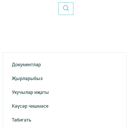
Документлар
Җырларыбыз
Укучылар иҗаты
Кәүсәр чишмәсе
Табигать