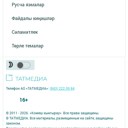
Русча язмалар
Файдалы киңәшләр
Сәламәтлек
Төрле темалар
Телефон АО «ТАТМЕДИА»:
(843) 222 09 84
16+
© 2011 - 2026. «Комеш кынгырау». Все права защищены.
© ТАТМЕДИА. Все материалы, размещенные на сайте, защищены
законом.