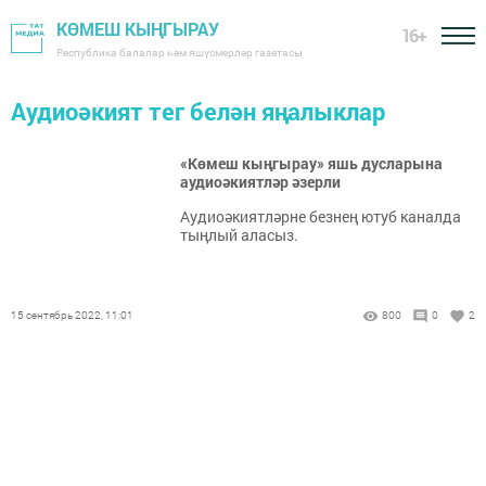
КӨМЕШ КЫҢГЫРАУ
16+
Республика балалар һәм яшүсмерләр газетасы
Аудиоәкият тег белән яңалыклар
«Көмеш кыңгырау» яшь дусларына
аудиоәкиятләр әзерли
Аудиоәкиятләрне безнең ютуб каналда
тыңлый аласыз.
15 сентябрь 2022, 11:01
800
0
2