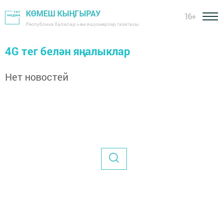
КӨМЕШ КЫҢГЫРАУ
16+
Республика балалар һәм яшүсмерләр газетасы
4G тег белән яңалыклар
Нет новостей