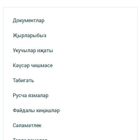
Документлар
Җырларыбыз
Укучылар иҗаты
Кәүсәр чишмәсе
Табигать
Русча язмалар
Файдалы киңәшләр
Сәламәтлек