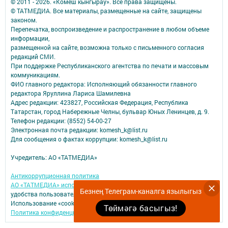
© 2011 - 2026. «Комеш кынгырау». Все права защищены.
© ТАТМЕДИА. Все материалы, размещенные на сайте, защищены
законом.
Перепечатка, воспроизведение и распространение в любом объеме
информации,
размещенной на сайте, возможна только с письменного согласия
редакций СМИ.
При поддержке Республиканского агентства по печати и массовым
коммуникациям.
ФИО главного редактора: Исполняющий обязанности главного
редактора Яруллина Лариса Шамилевна
Адрес редакции: 423827, Российская Федерация, Республика
Татарстан, город Набережные Челны, бульвар Юных Ленинцев, д. 9.
Телефон редакции: (8552) 54-00-27
Электронная почта редакции: komesh_k@list.ru
Для сообщения о фактах коррупции: komesh_k@list.ru
Учредитель: АО «ТАТМЕДИА»
Антикоррупционная политика
АО «ТАТМЕДИА» использует «cookie»
для персонализации сервисов и
Безнең Телеграм-каналга язылыгыз
удобства пользователей сайтом.
Использование «cookie» можно отменить в настройках браузера.
Төймәгә басыгыз!
Политика конфиденциальности