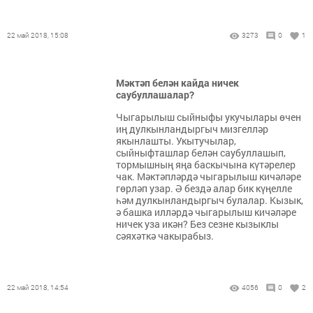
22 май 2018, 15:08
3273
0
1
Мәктәп белән кайда ничек
саубуллашалар?
Чыгарылыш сыйныфы укучылары өчен
иң дулкынландыргыч мизгелләр
якынлашты. Укытучылар,
сыйныфташлар белән саубуллашып,
тормышның яңа баскычына күтәрелер
чак. Мәктәпләрдә чыгарылыш кичәләре
гөрләп узар. Ә бездә алар бик күңелле
һәм дулкынландыргыч булалар. Кызык,
ә башка илләрдә чыгарылыш кичәләре
ничек уза икән? Без сезне кызыклы
сәяхәткә чакырабыз.
22 май 2018, 14:54
4056
0
2