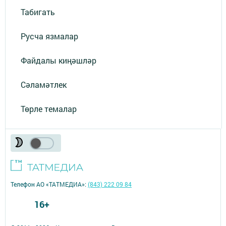
Табигать
Русча язмалар
Файдалы киңәшләр
Сәламәтлек
Төрле темалар
Телефон АО «ТАТМЕДИА»:
(843) 222 09 84
16+