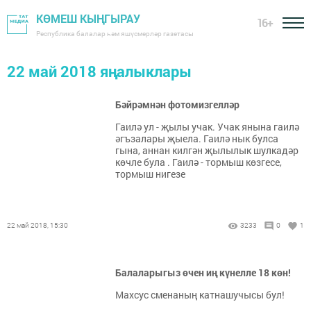
КӨМЕШ КЫҢГЫРАУ
16+
Республика балалар һәм яшүсмерләр газетасы
22 май 2018 яңалыклары
Бәйрәмнән фотомизгелләр
Гаилә ул - җылы учак. Учак янына гаилә
әгъзалары җыела. Гаилә нык булса
гына, аннан килгән җылылык шулкадәр
көчле була . Гаилә - тормыш көзгесе,
тормыш нигезе
22 май 2018, 15:30
3233
0
1
Балаларыгыз өчен иң күнелле 18 көн!
Махсус сменаның катнашучысы бул!