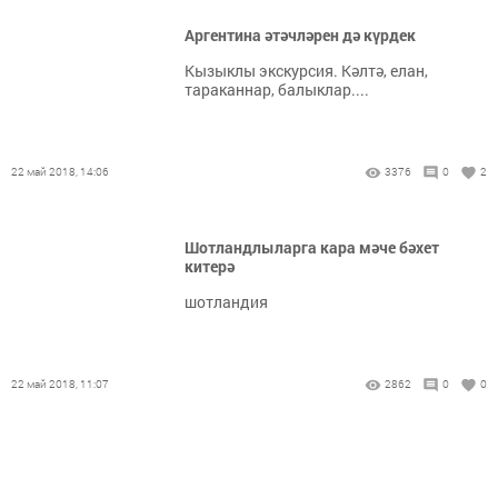
Аргентина әтәчләрен дә күрдек
Кызыклы экскурсия. Кәлтә, елан,
тараканнар, балыклар....
22 май 2018, 14:06
3376
0
2
Шотландлыларга кара мәче бәхет
китерә
шотландия
22 май 2018, 11:07
2862
0
0