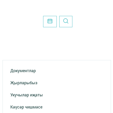
Документлар
Җырларыбыз
Укучылар иҗаты
Кәүсәр чишмәсе