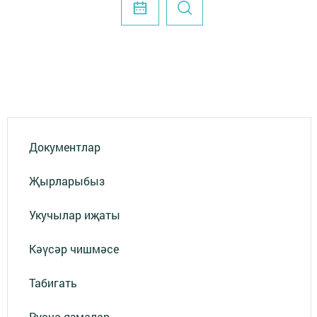
Документлар
Җырларыбыз
Укучылар иҗаты
Кәүсәр чишмәсе
Табигать
Русча язмалар