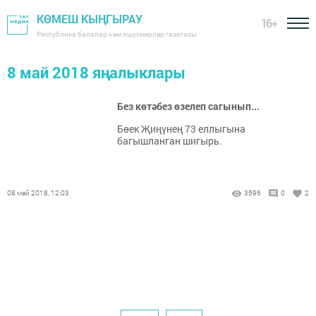
КӨМЕШ КЫҢГЫРАУ
16+
Республика балалар һәм яшүсмерләр газетасы
8 май 2018 яңалыклары
Без көтәбез өзелеп сагынып...
Бөек Җиңүнең 73 еллыгына
багышланган шигырь.
08 май 2018, 12:03
3596
0
2