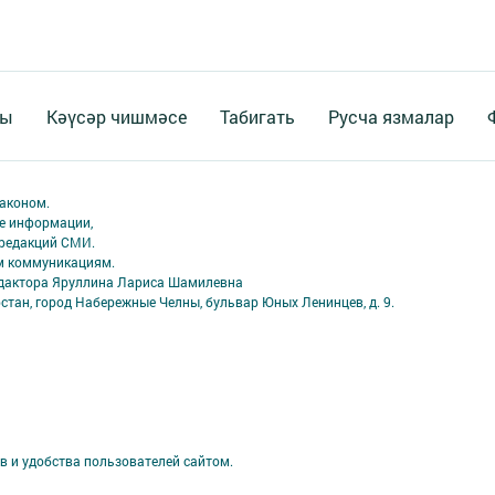
ты
Кәүсәр чишмәсе
Табигать
Русча язмалар
аконом.
ме информации,
 редакций СМИ.
ым коммуникациям.
едактора Яруллина Лариса Шамилевна
стан, город Набережные Челны, бульвар Юных Ленинцев, д. 9.
в и удобства пользователей сайтом.