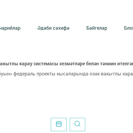
нарийлар
Әдәби сәхифә
Бәйгеләр
Бло
вакытлы карау системасы хезмәтләре белән тәэмин ителгә
буын» федераль проекты кысаларында озак вакытлы кара