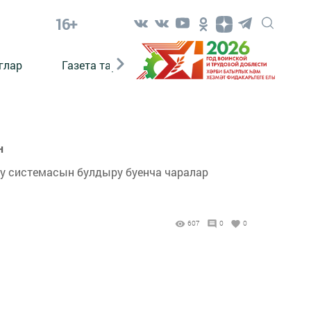
16+
глар
Газета тарихы
Әкият
Әкият язаб
н
у системасын булдыру буенча чаралар
607
0
0