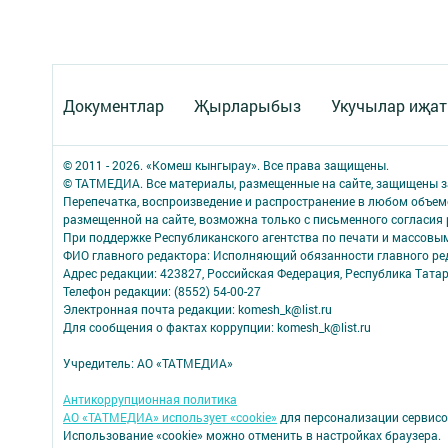
Документлар
Җырларыбыз
Укучылар иҗа
© 2011 - 2026. «Комеш кынгырау». Все права защищены.
© ТАТМЕДИА. Все материалы, размещенные на сайте, защищены з
Перепечатка, воспроизведение и распространение в любом объе
размещенной на сайте, возможна только с письменного согласия
При поддержке Республиканского агентства по печати и массов
ФИО главного редактора: Исполняющий обязанности главного р
Адрес редакции: 423827, Российская Федерация, Республика Татар
Телефон редакции: (8552) 54-00-27
Электронная почта редакции: komesh_k@list.ru
Для сообщения о фактах коррупции: komesh_k@list.ru
Учредитель: АО «ТАТМЕДИА»
Антикоррупционная политика
АО «ТАТМЕДИА» использует «cookie»
для персонализации сервисо
Использование «cookie» можно отменить в настройках браузера.