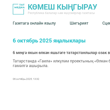
КӨМЕШ КЫҢГЫРАУ
Республика балалар һәм яшүсмерләр газетасы
Газетага онлайн язылу
Шигърият
Сце
6 октябрь 2025 яңалыклары
6 меңгә якын өлкән яшьтәге татарстанлылар озак 
Татарстанда «Гаилә» илкүләм проектының «Өлкән 
гамәлгә ашырыла.
06 октябрь 2025, 13:32