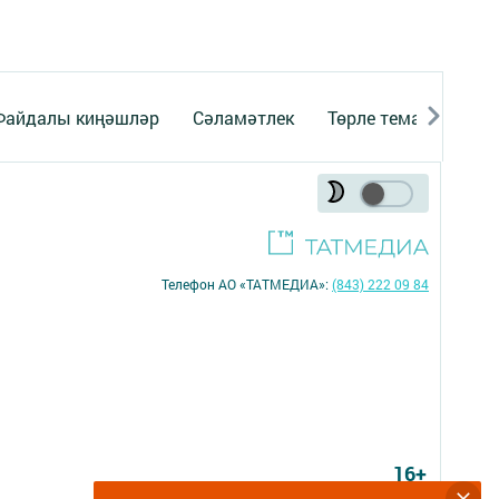
Файдалы киңәшләр
Сәламәтлек
Төрле темалар
Телефон АО «ТАТМЕДИА»:
(843) 222 09 84
16+