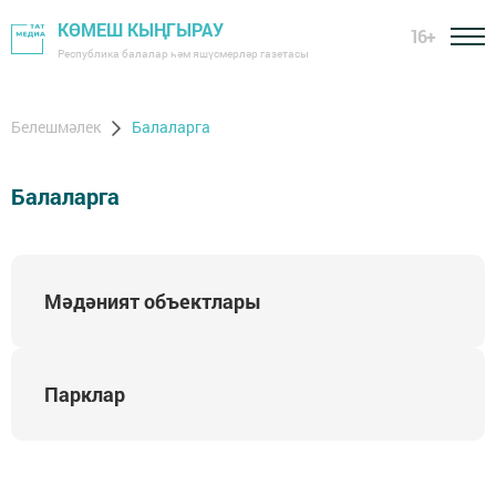
КӨМЕШ КЫҢГЫРАУ
16+
Республика балалар һәм яшүсмерләр газетасы
Белешмәлек
Балаларга
Балаларга
Мәдәният объектлары
Парклар