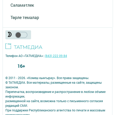
Сәламәтлек
Төрле темалар
Телефон АО «ТАТМЕДИА»:
(843) 222 09 84
16+
© 2011 - 2026. «Комеш кынгырау». Все права защищены.
© ТАТМЕДИА. Все материалы, размещенные на сайте, защищены
законом.
Перепечатка, воспроизведение и распространение в любом объеме
информации,
размещенной на сайте, возможна только с письменного согласия
редакций СМИ.
При поддержке Республиканского агентства по печати и массовым
коммуникациям.