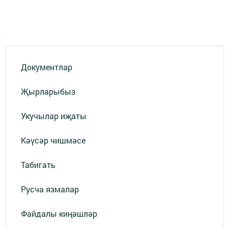
Документлар
Җырларыбыз
Укучылар иҗаты
Кәүсәр чишмәсе
Табигать
Русча язмалар
Файдалы киңәшләр