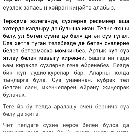
сүзлек запасын хәйран киңәйтә алабыз.
Тәрҗемә эзләгәндә, сүзләрне рәсемнәр аша
хәтердә калдыру да булыша икән. Телне яхшы
белү, ул бөтен сүзне дә белү дигән сүз түгел.
Без хәтта туган телебездә дә бөтен сүзләрне
белеп бетермәскә мөмкинбез. Артык күп сүз
ятлау белән мавыгу кирәкми.
Башта иң гади
һәм кирәкле сүзләрне генә өйрәнәбез. Бездә
бик күп аудио-курслар бар. Аларны юлда
тыңларга була. Сүз уңаеннан, күбрәк тел
белгән саен, икенчеләрен өйрәнү җиңелрәк
булачак.
Теге йә бу телдә аралашу өчен берничә сүз
белү дә җитә.
Чит телдәге сүзне нәрсә белән булса да