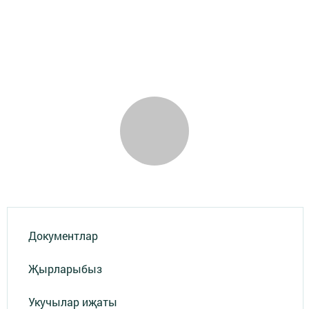
Документлар
Җырларыбыз
Укучылар иҗаты