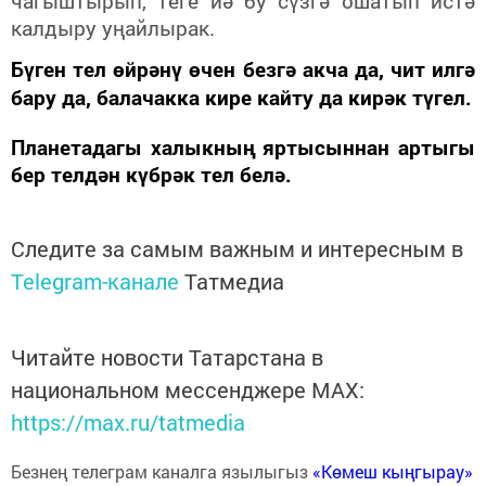
чагыштырып, теге йә бу сүзгә ошатып истә
калдыру уңайлырак.
Бүген тел өйрәнү өчен безгә акча да, чит илгә
бару да, балачакка кире кайту да кирәк түгел.
Планетадагы халыкның яртысыннан артыгы
бер телдән күбрәк тел белә.
Следите за самым важным и интересным в
Telegram-канале
Татмедиа
Читайте новости Татарстана в
национальном мессенджере MАХ:
https://max.ru/tatmedia
Безнең телеграм каналга язылыгыз
«Көмеш кыңгырау»