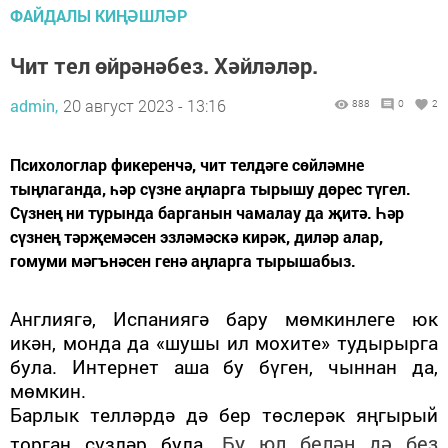
ФАЙДАЛЫ КИҢӘШЛӘР
Чит тел өйрәнәбез. Хәйләләр.
admin,
20 август 2023 - 13:16
888
0
2
Психологлар фикеренчә, чит телдәге сөйләмне
тыңлаганда, һәр сүзне аңларга тырышу дөрес түгел.
Сүзнең ни турында барганын чамалау да җитә. Һәр
сүзнең тәрҗемәсен эзләмәскә кирәк, диләр алар,
гомуми мәгънәсен генә аңларга тырышабыз.
Англиягә, Испаниягә бару мөмкинлеге юк
икән, монда да «шушы ил мохите» тудырырга
була. Интернет аша бу бүген, чыннан да,
мөмкин.
Барлык телләрдә дә бер төслерәк яңгырый
Бу юл белән дә без
торган сүзләр була.