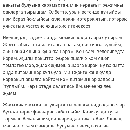
вакыты булуына карамастан, мин һәрвакыт режимны
сакларга тырышам. Әлбәттә, урын өстендә ауныйсы
һәм бераз йоклыйсы килә, ләкин иртәрәк ятып, иртәрәк
уянсагыз, үзегезне яхшы хис итәчәксез.
Икенчедән, гаджетларда мөмкин кадәр азрак утырам.
Җәен табигатьтә ял итәргә яратам, саф һава сулыйм,
әби-бабай янына кунакка барам. Көн саен велосипедта
йөрим. Җылы вакытта күбрәк яшелчә һәм яшел
тәмләткечләр, җиләк-җимеш ашарга кирәк. Бу вакытта
анда витаминнар күп була. Мин җәйге каникулда
һәрвакыт авылга кайтам һәм витаминнар запасы
"туплыйм. Һәр иртәдә салат ясыйм, кичен җиләк
җыям.
Җәен кич саен китап укырга тырышам, видеодәресләр
буенча төрле фәннәрне кабатлыйм. Каникулда тулы
тормыш белән яшим, һәрнәрсәдән тәм табам. Ялның
мәгънәле һәм файдалы булуына синең позитив