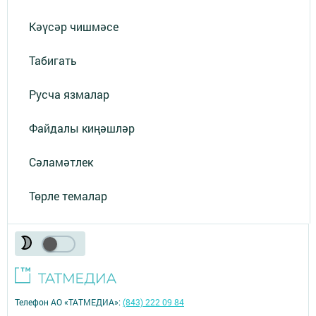
Кәүсәр чишмәсе
Табигать
Русча язмалар
Файдалы киңәшләр
Сәламәтлек
Төрле темалар
Телефон АО «ТАТМЕДИА»:
(843) 222 09 84