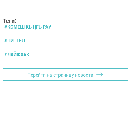
Теги:
#КӨМЕШ КЫҢГЫРАУ
#ЧИТТЕЛ
#ЛАЙФХАК
Перейти на страницу новости