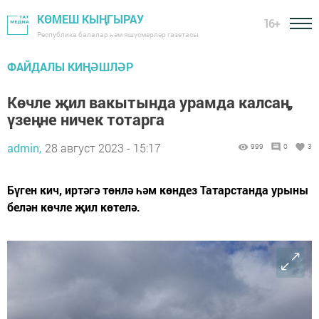
КӨМЕШ КЫҢГЫРАУ
16+
Республика балалар һәм яшүсмерләр газетасы
ФАЙДАЛЫ КИҢӘШЛӘР
Көчле җил вакытында урамда калсаң,
үзеңне ничек тотарга
admin,
28 август 2023 - 15:17
999
0
3
Бүген кич, иртәгә төнлә һәм көндез Татарстанда урыны
белән көчле җил көтелә.