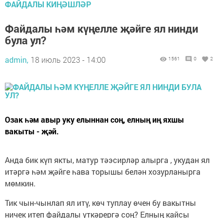
ФАЙДАЛЫ КИҢӘШЛӘР
Файдалы һәм күңелле җәйге ял нинди
була ул?
admin,
18 июль 2023 - 14:00
1561
0
2
Озак һәм авыр уку елыннан соң, елның иң яхшы
вакыты - җәй.
Анда бик күп якты, матур тәэсирләр алырга , укудан ял
итәргә һәм җәйге һава торышы белән хозурланырга
мөмкин.
Тик чын-чынлап ял итү, көч туплау өчен бу вакытны
ничек итеп файдалы үткәрергә соң? Елның кайсы