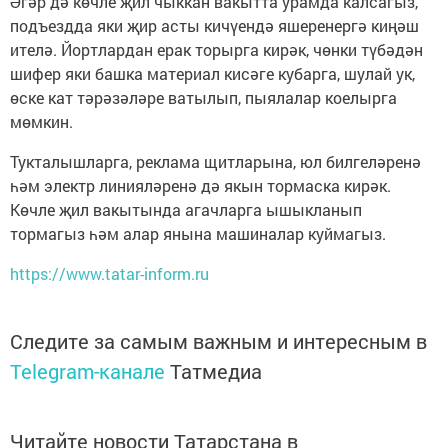
Әгәр дә көчле җил чыккан вакытта урамда калсагыз,
подъездда яки җир асты кичүендә яшеренергә киңәш
ителә. Йортлардан ерак торырга кирәк, чөнки түбәдән
шифер яки башка материал кисәге кубарга, шулай ук,
өске кат тәрәзәләре ватылып, пыялалар коелырга
мөмкин.
Тукталышларга, реклама щитларына, юл билгеләренә
һәм электр линияләренә дә якын тормаска кирәк.
Көчле җил вакытында агачларга ышыкланып
тормагыз һәм алар янына машиналар куймагыз.
https://www.tatar-inform.ru
Следите за самым важным и интересным в
Telegram-канале
Татмедиа
Читайте новости Татарстана в