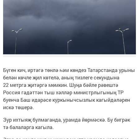
Бүген кич, иртәгә төнлә һәм көндез Татарстанда урыны
белән көчле җил көтелә, аның тизлеге секундына
22 метрга җитәргә мөмкин. Шуңа бәйле рәвештә
Россия гадәттән тыш хәлләр министрлыгының ТР
буенча Баш идарәсе куркынычсызлык кагыйдәләрен
искә төшерә.
Зур ихтыяҗ булмаганда, урамда йөрмәскә. Бу бигрәк
тә балаларга кагыла.