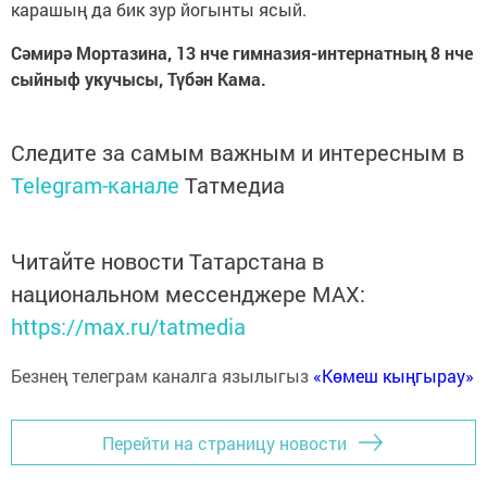
карашың да бик зур йогынты ясый.
Сәмирә Мортазина, 13 нче гимназия-интернатның 8 нче
сыйныф укучысы, Түбән Кама.
Следите за самым важным и интересным в
Telegram-канале
Татмедиа
Читайте новости Татарстана в
национальном мессенджере MАХ:
https://max.ru/tatmedia
Безнең телеграм каналга язылыгыз
«Көмеш кыңгырау»
Перейти на страницу новости