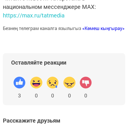
национальном мессенджере MАХ:
https://max.ru/tatmedia
Безнең телеграм каналга язылыгыз
«Көмеш кыңгырау»
Оставляйте реакции
3
0
0
0
0
Расскажите друзьям